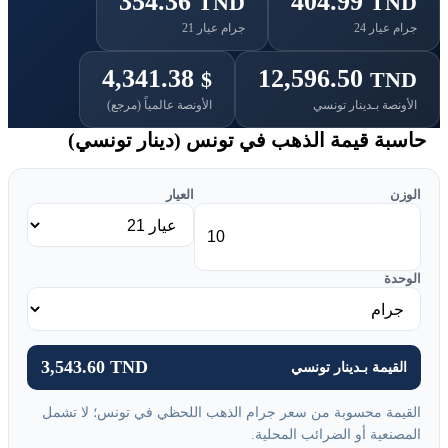
354.36
404.99
TND
TND
جرام عيار 24
جرام عيار 21
4,341.38
12,596.50
$
TND
الأونصة بـدينار تونسي
الأونصة عالمياً (مرجع)
حاسبة قيمة الذهب في تونس (دينار تونسي)
الوزن
العيار
الوحدة
3,543.60 TND
القيمة بـدينار تونسي
القيمة محسوبة من سعر جرام الذهب اللحظي في تونس؛ لا تشمل
المصنعية أو الضرائب المحلية.