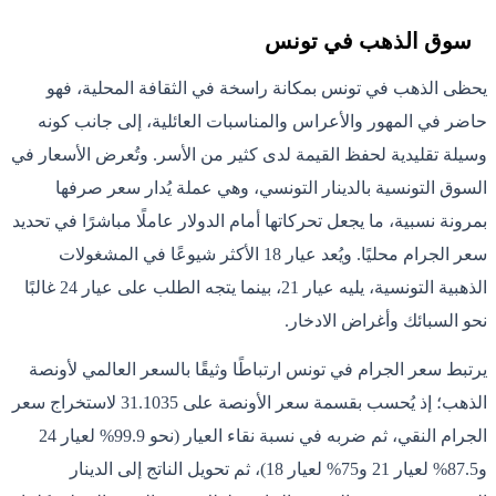
سوق الذهب في تونس
يحظى الذهب في تونس بمكانة راسخة في الثقافة المحلية، فهو
حاضر في المهور والأعراس والمناسبات العائلية، إلى جانب كونه
وسيلة تقليدية لحفظ القيمة لدى كثير من الأسر. وتُعرض الأسعار في
السوق التونسية بالدينار التونسي، وهي عملة يُدار سعر صرفها
بمرونة نسبية، ما يجعل تحركاتها أمام الدولار عاملًا مباشرًا في تحديد
سعر الجرام محليًا. ويُعد عيار 18 الأكثر شيوعًا في المشغولات
الذهبية التونسية، يليه عيار 21، بينما يتجه الطلب على عيار 24 غالبًا
نحو السبائك وأغراض الادخار.
يرتبط سعر الجرام في تونس ارتباطًا وثيقًا بالسعر العالمي لأونصة
الذهب؛ إذ يُحسب بقسمة سعر الأونصة على 31.1035 لاستخراج سعر
الجرام النقي، ثم ضربه في نسبة نقاء العيار (نحو 99.9% لعيار 24
و87.5% لعيار 21 و75% لعيار 18)، ثم تحويل الناتج إلى الدينار