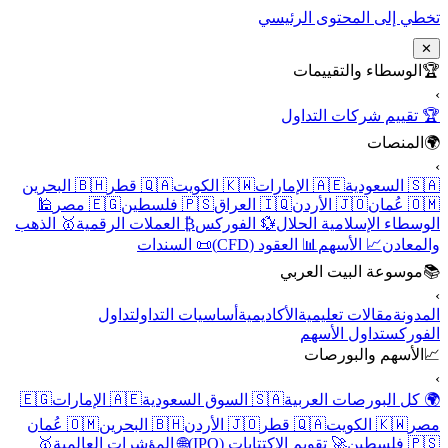
تخطي إلى المحتوى الرئيسي
✕
🏆
الوسطاء والتقييمات
›
🏆 تقييم شركات التداول
🌍
المنصات
›
🇸🇦 السعودية
🇦🇪 الإمارات
🇰🇼 الكويت
🇶🇦 قطر
🇧🇭 البحرين
🇴🇲 عُمان
🇯🇴 الأردن
🇮🇶 العراق
🇵🇸 فلسطين
🇪🇬 مصر
🕌
الوسطاء الإسلامية الحلال
💱 الفوركس
₿ العملات الرقمية
🥇 الذهب
والمعادن
📈 الأسهم
📊 العقود (CFD)
📜 السندات
📚
موسوعة البيت العربي
›
المدونة
مقالات تعليمية
الأكاديمية
أساسيات التداول
تداول
الفوركس
تداول الأسهم
📈
الأسهم والبورصات
›
🌍 كل البورصات العربية
🇸🇦 السوق السعودية
🇦🇪 الإمارات
🇪🇬
مصر
🇰🇼 الكويت
🇶🇦 قطر
🇯🇴 الأردن
🇧🇭 البحرين
🇴🇲 عُمان
🇵🇸 فلسطين
🚀 تقويم الاكتتابات (IPO)
🌐 المؤشرات العالمية
🥇