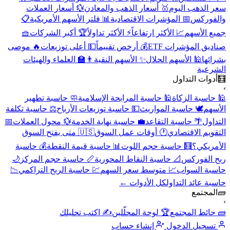
سعر الذهب اليوم
🥇 أسعار الذهب والمعادن
💱 أسعار العملات
والفوركس
📅 المؤشرات الاقتصادية
📊 فلتر الأسهم الأمريكية
📋
جميع الأسهم
📈 الأكثر ارتفاعاً
⚡ الأكثر تداولاً
🏆 أكبر الشركات
🧺
صناديق المؤشرات ETF
💰 أرخص تقييماً
💵 أعلى توزيعات
🔥 موصى
بشرائها
🕌 الأسهم الحلال
✨ الأسهم النقية
👨‍🏫 العلماء والهيئات
الشرعية
🧮
أدوات التداول
›
🕌 حاسبة الزكاة
🕌 حاسبة المرابحة الإسلامية
🧼 حاسبة تطهير
الأسهم
🕊️ حاسبة المواريث
💵 حاسبة توزيعات الأرباح
⚖️ حاسبة تكلفة
التداول
🌴 حاسبة التقاعد
💼 حاسبة نهاية الخدمة
💱 محول العملات
📅
التقويم الاقتصادي
🕐 أوقات عمل السوق
🇺🇸 متى يفتح السوق
الأمريكي؟
🧮 حاسبة حجم اللوت
📊 حاسبة قيمة النقطة
💰 حاسبة
ربح الفوركس
📐 حاسبة النقاط المحورية
📏 حاسبة حجم المركز
🌙
حاسبة السواب
📈 متوسط سعر السهم
💹 حاسبة الربح التراكمي
📉
حاسبة عائد التداول
كل الأدوات ←
🧱
المجتمع
›
🧱 حائط المجتمع
🏆 لوحة المحلّلين
✍️ اكتب تحليلك
تسجيل الدخول
إنشاء حساب