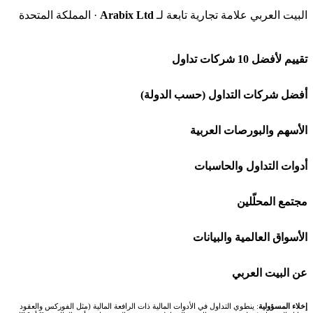
البيت العربي علامة تجارية تابعة لـ
Arabix Ltd
· المملكة المتحدة
تقييم لأفضل 10 شركات تداول
شركة Capital.com
أفضل شركات التداول (حسب الدولة)
افاتريد AvaTrade
شركات تداول في السعودية
الأسهم والبورصات العربية
اكسنس Exness
شركات تداول في الإمارات
🌍 كل البورصات العربية
أدوات التداول والحاسبات
منصة بينانس
شركات تداول في الكويت
🇸🇦 السوق السعودية
🕌 حاسبة الزكاة
مجتمع المحلّلين
Bybit باي بت
شركات تداول في قطر
🇦🇪 أسواق الإمارات
💱 محول العملات
🧱 حائط المجتمع
الأسواق العالمية والبيانات
شركة Xm
شركات تداول في البحرين
🇪🇬 البورصة المصرية
🧮 حاسبة حجم اللوت
🏆 لوحة المحلّلين
🌐 المؤشرات العالمية
عن البيت العربي
شركة Okx
شركات تداول في عُمان
🇰🇼 بورصة الكويت
📊 حاسبة قيمة النقطة
✍️ اكتب تحليلك
🥇 سعر الذهب اليوم
من نحن
إخلاء المسؤولية
: ينطوي التداول في الأدوات المالية ذات الرافعة المالية (مثل الفوركس والعقود