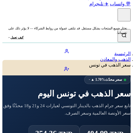
💬 واتساب
✈️ تليجرام
نختار جميع المنتجات بشكل مستقل. قد نتلقى عمولة من روابط الشركاء — لا يؤثر ذلك على
تقييماتنا.
كيف نعمل
الرئيسية
الذهب والمعادن
سعر الذهب في تونس
سعر محدّث
· ▲ 1.70%
سعر الذهب في تونس اليوم
تابع سعر جرام الذهب بالدينار التونسي لعيارات 24 و21 و18 محدّثًا وفق
سعر الأونصة العالمية وسعر الصرف.