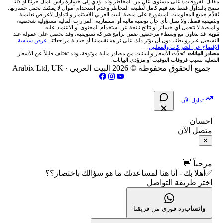
مقابل الفروقات) على مستوى عالٍ من المخاطر وقد يؤدي إلى خسارة رأس المال جزئيًا أو كليًا.
ننصح بالتداول فقط بعد فهم كامل لطبيعة المخاطر وعدم استخدام أموال لا يمكنك تحمل خسارتها.
اكس تي بي XTB
شركات تداول في الأردن
🇶🇦 بورصة قطر
💰 حاسبة ربح الفوركس
تُقدَّم جميع المعلومات المنشورة على منصة البيت العربي للاستثمار والتداول لأغراض تعليمية
🥇 أسعار الذهب والمعادن
تواصل معنا
وتثقيفية فقط، ولا تمثل بأي حال توصية مالية أو استثمارية. القرارات المالية مسؤولية شخصية،
والمنصة لا تتحمل أي خسائر أو نتائج ناتجة عن استخدام المحتوى أو الاعتماد عليه.
انتراكتيف بروكرز IBKR
تنويه
: قد نتعاون مع وسطاء مرخصين ضمن برامج شراكة تسويقية، وقد نحصل على عمولة عند
شركات تداول في العراق
🇯🇴 بورصة عمّان
📌 حاسبة النقاط المحورية
التسجيل عبر روابطنا، دون أن يؤثر ذلك على نزاهة تقييماتنا أو حيادية مراجعاتنا.
عرض سياسة
💱 أسعار العملات والفوركس
فريق المؤلفين
الإفصاح عن الشراكات والمعلنين
.
مصادر البيانات
: تُحدَّث الأسعار والبيانات من مصادر مالية موثوقة، وقد تختلف قليلاً عن الأسعار
شركات تداول في فلسطين
الفعلية بسبب فروقات التوقيت أو مزوّدي البيانات.
🇧🇭 بورصة البحرين
📏 حاسبة حجم المركز
💵 سعر الريال السعودي في مصر
مقالات تعليمية
جميع الحقوق محفوظة © 2026 البيت العربي ·
Arabix Ltd, UK
شركات تداول في مصر
🇴🇲 بورصة مسقط
🔄 حاسبة تكلفة السواب
📅 المؤشرات الاقتصادية
سياسة تقييم الشركات
تداول الآن
🇵🇸 بورصة فلسطين
📈 حاسبة عائد التداول
شركات التداول النصابة
احسان
متصل الآن
فلتر الأسهم الشرعي
📊 حاسبة الربح التراكمي
الإبلاغ عن شركة نصابة
✕
📋 جميع الأسهم
🧮 حاسبة متوسط سعر السهم
شروط الاستخدام
مرحباً 👋
✅أهلا بك - أنا هنا لمساعدتك ما هو سؤالك باختصار؟؟
🕌 الأسهم الحلال
اختر طريقة التواصل
📅 التقويم الاقتصادي
سياسة الخصوصية
👨‍🏫 العلماء والهيئات الشرعية
🕐 أوقات عمل السوق
واتساب
رد فوري من فريقنا