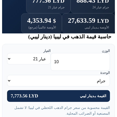
777.36
888.43
LYD
LYD
جرام عيار 24
جرام عيار 21
4,353.94
27,633.59
$
LYD
الأونصة بـدينار ليبي
الأونصة عالمياً (مرجع)
حاسبة قيمة الذهب في ليبيا (دينار ليبي)
الوزن
العيار
الوحدة
7,773.56 LYD
القيمة بـدينار ليبي
القيمة محسوبة من سعر جرام الذهب اللحظي في ليبيا؛ لا تشمل
المصنعية أو الضرائب المحلية.