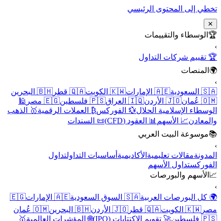
تخطي إلى المحتوى الرئيسي
✕
🏆
الوسطاء والتقييمات
›
🏆 تقييم شركات التداول
🌍
المنصات
›
🇸🇦 السعودية
🇦🇪 الإمارات
🇰🇼 الكويت
🇶🇦 قطر
🇧🇭 البحرين
🇴🇲 عُمان
🇯🇴 الأردن
🇮🇶 العراق
🇵🇸 فلسطين
🇪🇬 مصر
🕌
الوسطاء الإسلامية الحلال
💱 الفوركس
₿ العملات الرقمية
🥇 الذهب
والمعادن
📈 الأسهم
📊 العقود (CFD)
📜 السندات
📚
موسوعة البيت العربي
›
المدونة
مقالات تعليمية
الأكاديمية
أساسيات التداول
تداول
الفوركس
تداول الأسهم
📈
الأسهم والبورصات
›
🌍 كل البورصات العربية
🇸🇦 السوق السعودية
🇦🇪 الإمارات
🇪🇬
مصر
🇰🇼 الكويت
🇶🇦 قطر
🇯🇴 الأردن
🇧🇭 البحرين
🇴🇲 عُمان
🇵🇸 فلسطين
🚀 تقويم الاكتتابات (IPO)
🌐 المؤشرات العالمية
🥇