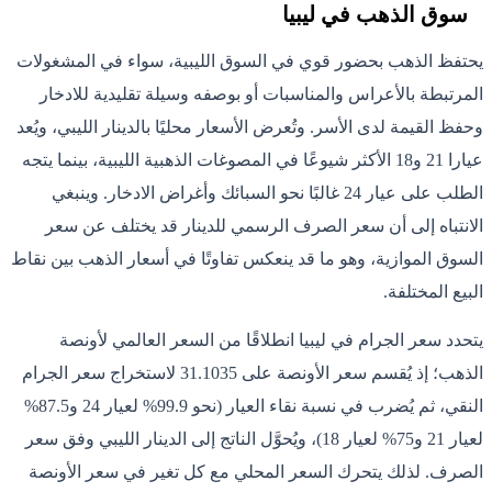
سوق الذهب في ليبيا
يحتفظ الذهب بحضور قوي في السوق الليبية، سواء في المشغولات
المرتبطة بالأعراس والمناسبات أو بوصفه وسيلة تقليدية للادخار
وحفظ القيمة لدى الأسر. وتُعرض الأسعار محليًا بالدينار الليبي، ويُعد
عيارا 21 و18 الأكثر شيوعًا في المصوغات الذهبية الليبية، بينما يتجه
الطلب على عيار 24 غالبًا نحو السبائك وأغراض الادخار. وينبغي
الانتباه إلى أن سعر الصرف الرسمي للدينار قد يختلف عن سعر
السوق الموازية، وهو ما قد ينعكس تفاوتًا في أسعار الذهب بين نقاط
البيع المختلفة.
يتحدد سعر الجرام في ليبيا انطلاقًا من السعر العالمي لأونصة
الذهب؛ إذ يُقسم سعر الأونصة على 31.1035 لاستخراج سعر الجرام
النقي، ثم يُضرب في نسبة نقاء العيار (نحو 99.9% لعيار 24 و87.5%
لعيار 21 و75% لعيار 18)، ويُحوَّل الناتج إلى الدينار الليبي وفق سعر
الصرف. لذلك يتحرك السعر المحلي مع كل تغير في سعر الأونصة