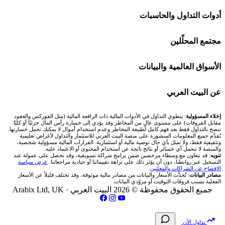
اكسنس Exness
شركات تداول في الإمارات
🌍 كل البورصات العربية
أدوات التداول والحاسبات
منصة بينانس
شركات تداول في الكويت
🇸🇦 السوق السعودية
🕌 حاسبة الزكاة
مجتمع المحلّلين
Bybit باي بت
شركات تداول في قطر
🇦🇪 أسواق الإمارات
💱 محول العملات
🧱 حائط المجتمع
الأسواق العالمية والبيانات
شركة Xm
شركات تداول في البحرين
🇪🇬 البورصة المصرية
🧮 حاسبة حجم اللوت
🏆 لوحة المحلّلين
🌐 المؤشرات العالمية
عن البيت العربي
شركة Okx
شركات تداول في عُمان
🇰🇼 بورصة الكويت
📊 حاسبة قيمة النقطة
✍️ اكتب تحليلك
🥇 سعر الذهب اليوم
من نحن
إخلاء المسؤولية
: ينطوي التداول في الأدوات المالية ذات الرافعة المالية (مثل الفوركس والعقود
مقابل الفروقات) على مستوى عالٍ من المخاطر وقد يؤدي إلى خسارة رأس المال جزئيًا أو كليًا.
ننصح بالتداول فقط بعد فهم كامل لطبيعة المخاطر وعدم استخدام أموال لا يمكنك تحمل خسارتها.
اكس تي بي XTB
شركات تداول في الأردن
🇶🇦 بورصة قطر
💰 حاسبة ربح الفوركس
تُقدَّم جميع المعلومات المنشورة على منصة البيت العربي للاستثمار والتداول لأغراض تعليمية
🥇 أسعار الذهب والمعادن
تواصل معنا
وتثقيفية فقط، ولا تمثل بأي حال توصية مالية أو استثمارية. القرارات المالية مسؤولية شخصية،
والمنصة لا تتحمل أي خسائر أو نتائج ناتجة عن استخدام المحتوى أو الاعتماد عليه.
انتراكتيف بروكرز IBKR
تنويه
: قد نتعاون مع وسطاء مرخصين ضمن برامج شراكة تسويقية، وقد نحصل على عمولة عند
شركات تداول في العراق
🇯🇴 بورصة عمّان
📌 حاسبة النقاط المحورية
التسجيل عبر روابطنا، دون أن يؤثر ذلك على نزاهة تقييماتنا أو حيادية مراجعاتنا.
عرض سياسة
💱 أسعار العملات والفوركس
فريق المؤلفين
الإفصاح عن الشراكات والمعلنين
.
مصادر البيانات
: تُحدَّث الأسعار والبيانات من مصادر مالية موثوقة، وقد تختلف قليلاً عن الأسعار
شركات تداول في فلسطين
الفعلية بسبب فروقات التوقيت أو مزوّدي البيانات.
🇧🇭 بورصة البحرين
📏 حاسبة حجم المركز
💵 سعر الريال السعودي في مصر
مقالات تعليمية
جميع الحقوق محفوظة © 2026 البيت العربي ·
Arabix Ltd, UK
شركات تداول في مصر
🇴🇲 بورصة مسقط
🔄 حاسبة تكلفة السواب
📅 المؤشرات الاقتصادية
سياسة تقييم الشركات
تداول الآن