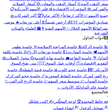
سعر الذهب اليوم
🥇 أسعار الذهب والمعادن
💱 أسعار العملات
والفوركس
📅 المؤشرات الاقتصادية
📊 فلتر الأسهم الأمريكية
📋
جميع الأسهم
📈 الأكثر ارتفاعاً
⚡ الأكثر تداولاً
🏆 أكبر الشركات
🧺
صناديق المؤشرات ETF
💰 أرخص تقييماً
💵 أعلى توزيعات
🔥 موصى
بشرائها
🕌 الأسهم الحلال
✨ الأسهم النقية
👨‍🏫 العلماء والهيئات
الشرعية
🧮
أدوات التداول
›
🕌 حاسبة الزكاة
🕌 حاسبة المرابحة الإسلامية
🧼 حاسبة تطهير
الأسهم
🕊️ حاسبة المواريث
💵 حاسبة توزيعات الأرباح
⚖️ حاسبة تكلفة
التداول
🌴 حاسبة التقاعد
💼 حاسبة نهاية الخدمة
💱 محول العملات
📅
التقويم الاقتصادي
🕐 أوقات عمل السوق
🇺🇸 متى يفتح السوق
الأمريكي؟
🧮 حاسبة حجم اللوت
📊 حاسبة قيمة النقطة
💰 حاسبة
ربح الفوركس
📐 حاسبة النقاط المحورية
📏 حاسبة حجم المركز
🌙
حاسبة السواب
📈 متوسط سعر السهم
💹 حاسبة الربح التراكمي
📉
حاسبة عائد التداول
كل الأدوات ←
🧱
المجتمع
›
🧱 حائط المجتمع
🏆 لوحة المحلّلين
✍️ اكتب تحليلك
تسجيل الدخول
إنشاء حساب