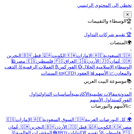
تخطي إلى المحتوى الرئيسي
✕
🏆
الوسطاء والتقييمات
›
🏆 تقييم شركات التداول
🌍
المنصات
›
🇸🇦 السعودية
🇦🇪 الإمارات
🇰🇼 الكويت
🇶🇦 قطر
🇧🇭 البحرين
🇴🇲 عُمان
🇯🇴 الأردن
🇮🇶 العراق
🇵🇸 فلسطين
🇪🇬 مصر
🕌
الوسطاء الإسلامية الحلال
💱 الفوركس
₿ العملات الرقمية
🥇 الذهب
والمعادن
📈 الأسهم
📊 العقود (CFD)
📜 السندات
📚
موسوعة البيت العربي
›
المدونة
مقالات تعليمية
الأكاديمية
أساسيات التداول
تداول
الفوركس
تداول الأسهم
📈
الأسهم والبورصات
›
🌍 كل البورصات العربية
🇸🇦 السوق السعودية
🇦🇪 الإمارات
🇪🇬
مصر
🇰🇼 الكويت
🇶🇦 قطر
🇯🇴 الأردن
🇧🇭 البحرين
🇴🇲 عُمان
🇵🇸 فلسطين
🚀 تقويم الاكتتابات (IPO)
🌐 المؤشرات العالمية
🥇