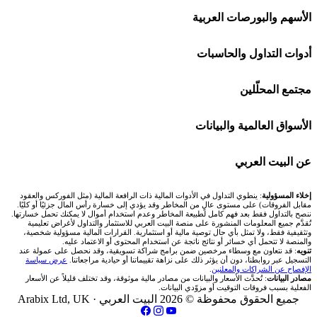
افاتريد AvaTrade
شركات تداول في السعودية
الأسهم والبورصات العربية
اكسنس Exness
شركات تداول في الإمارات
🌍 كل البورصات العربية
أدوات التداول والحاسبات
منصة بينانس
شركات تداول في الكويت
🇸🇦 السوق السعودية
🕌 حاسبة الزكاة
مجتمع المحلّلين
Bybit باي بت
شركات تداول في قطر
🇦🇪 أسواق الإمارات
💱 محول العملات
🧱 حائط المجتمع
الأسواق العالمية والبيانات
شركة Xm
شركات تداول في البحرين
🇪🇬 البورصة المصرية
🧮 حاسبة حجم اللوت
🏆 لوحة المحلّلين
🌐 المؤشرات العالمية
عن البيت العربي
شركة Okx
شركات تداول في عُمان
🇰🇼 بورصة الكويت
📊 حاسبة قيمة النقطة
✍️ اكتب تحليلك
🥇 سعر الذهب اليوم
من نحن
إخلاء المسؤولية
: ينطوي التداول في الأدوات المالية ذات الرافعة المالية (مثل الفوركس والعقود
مقابل الفروقات) على مستوى عالٍ من المخاطر وقد يؤدي إلى خسارة رأس المال جزئيًا أو كليًا.
ننصح بالتداول فقط بعد فهم كامل لطبيعة المخاطر وعدم استخدام أموال لا يمكنك تحمل خسارتها.
اكس تي بي XTB
شركات تداول في الأردن
🇶🇦 بورصة قطر
💰 حاسبة ربح الفوركس
تُقدَّم جميع المعلومات المنشورة على منصة البيت العربي للاستثمار والتداول لأغراض تعليمية
🥇 أسعار الذهب والمعادن
تواصل معنا
وتثقيفية فقط، ولا تمثل بأي حال توصية مالية أو استثمارية. القرارات المالية مسؤولية شخصية،
والمنصة لا تتحمل أي خسائر أو نتائج ناتجة عن استخدام المحتوى أو الاعتماد عليه.
انتراكتيف بروكرز IBKR
تنويه
: قد نتعاون مع وسطاء مرخصين ضمن برامج شراكة تسويقية، وقد نحصل على عمولة عند
شركات تداول في العراق
🇯🇴 بورصة عمّان
📌 حاسبة النقاط المحورية
التسجيل عبر روابطنا، دون أن يؤثر ذلك على نزاهة تقييماتنا أو حيادية مراجعاتنا.
عرض سياسة
💱 أسعار العملات والفوركس
فريق المؤلفين
الإفصاح عن الشراكات والمعلنين
.
مصادر البيانات
: تُحدَّث الأسعار والبيانات من مصادر مالية موثوقة، وقد تختلف قليلاً عن الأسعار
شركات تداول في فلسطين
الفعلية بسبب فروقات التوقيت أو مزوّدي البيانات.
🇧🇭 بورصة البحرين
📏 حاسبة حجم المركز
💵 سعر الريال السعودي في مصر
مقالات تعليمية
جميع الحقوق محفوظة © 2026 البيت العربي ·
Arabix Ltd, UK