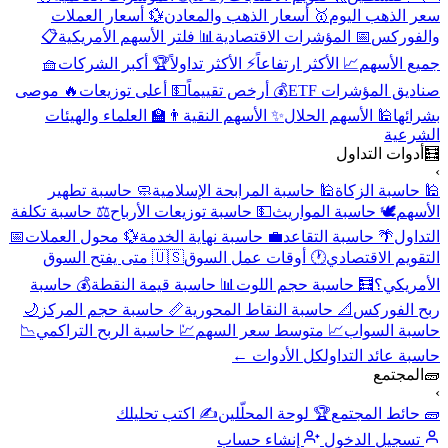
سعر الذهب اليوم
🥇 أسعار الذهب والمعادن
💱 أسعار العملات
والفوركس
📅 المؤشرات الاقتصادية
📊 فلتر الأسهم الأمريكية
📋
جميع الأسهم
📈 الأكثر ارتفاعاً
⚡ الأكثر تداولاً
🏆 أكبر الشركات
🧺
صناديق المؤشرات ETF
💰 أرخص تقييماً
💵 أعلى توزيعات
🔥 موصى
بشرائها
🕌 الأسهم الحلال
✨ الأسهم النقية
👨‍🏫 العلماء والهيئات
الشرعية
🧮
أدوات التداول
›
🕌 حاسبة الزكاة
🕌 حاسبة المرابحة الإسلامية
🧼 حاسبة تطهير
الأسهم
🕊️ حاسبة المواريث
💵 حاسبة توزيعات الأرباح
⚖️ حاسبة تكلفة
التداول
🌴 حاسبة التقاعد
💼 حاسبة نهاية الخدمة
💱 محول العملات
📅
التقويم الاقتصادي
🕐 أوقات عمل السوق
🇺🇸 متى يفتح السوق
الأمريكي؟
🧮 حاسبة حجم اللوت
📊 حاسبة قيمة النقطة
💰 حاسبة
ربح الفوركس
📐 حاسبة النقاط المحورية
📏 حاسبة حجم المركز
🌙
حاسبة السواب
📈 متوسط سعر السهم
💹 حاسبة الربح التراكمي
📉
حاسبة عائد التداول
كل الأدوات ←
🧱
المجتمع
›
🧱 حائط المجتمع
🏆 لوحة المحلّلين
✍️ اكتب تحليلك
تسجيل الدخول
إنشاء حساب