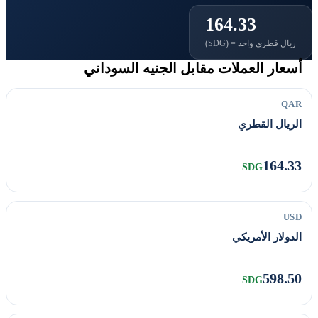
164.33
ريال قطري واحد = (SDG)
أسعار العملات مقابل الجنيه السوداني
QAR
الريال القطري
164.33
SDG
USD
الدولار الأمريكي
598.50
SDG