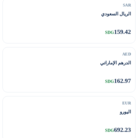
SAR
الريال السعودي
159.42
SDG
AED
الدرهم الإماراتي
162.97
SDG
EUR
اليورو
692.23
SDG