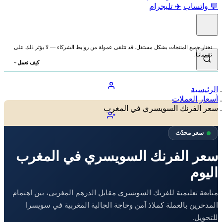
💬 واتساب
✈️ تليجرام
نختار جميع المنتجات بشكل مستقل. قد نتلقى عمولة من روابط الشركاء — لا يؤثر ذلك على
تقييماتنا.
كيف نعمل
الرئيسية
أسعار العملات
سعر الفرنك السويسري في المغرب
سعر محدّث
سعر الفرنك السويسري في المغرب
اليوم
متابعة تعليمية للفرنك السويسري مقابل الدرهم المغربي، بين اهتمام
المدخرين بالعملة كملاذ آمن وحاجة الجالية المغربية في سويسرا
للتحويل.