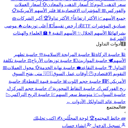
سعر الذهب اليوم
🥇 أسعار الذهب والمعادن
💱 أسعار العملات
والفوركس
📅 المؤشرات الاقتصادية
📊 فلتر الأسهم الأمريكية
📋
جميع الأسهم
📈 الأكثر ارتفاعاً
⚡ الأكثر تداولاً
🏆 أكبر الشركات
🧺
صناديق المؤشرات ETF
💰 أرخص تقييماً
💵 أعلى توزيعات
🔥 موصى
بشرائها
🕌 الأسهم الحلال
✨ الأسهم النقية
👨‍🏫 العلماء والهيئات
الشرعية
🧮
أدوات التداول
›
🕌 حاسبة الزكاة
🕌 حاسبة المرابحة الإسلامية
🧼 حاسبة تطهير
الأسهم
🕊️ حاسبة المواريث
💵 حاسبة توزيعات الأرباح
⚖️ حاسبة تكلفة
التداول
🌴 حاسبة التقاعد
💼 حاسبة نهاية الخدمة
💱 محول العملات
📅
التقويم الاقتصادي
🕐 أوقات عمل السوق
🇺🇸 متى يفتح السوق
الأمريكي؟
🧮 حاسبة حجم اللوت
📊 حاسبة قيمة النقطة
💰 حاسبة
ربح الفوركس
📐 حاسبة النقاط المحورية
📏 حاسبة حجم المركز
🌙
حاسبة السواب
📈 متوسط سعر السهم
💹 حاسبة الربح التراكمي
📉
حاسبة عائد التداول
كل الأدوات ←
🧱
المجتمع
›
🧱 حائط المجتمع
🏆 لوحة المحلّلين
✍️ اكتب تحليلك
تسجيل الدخول
إنشاء حساب