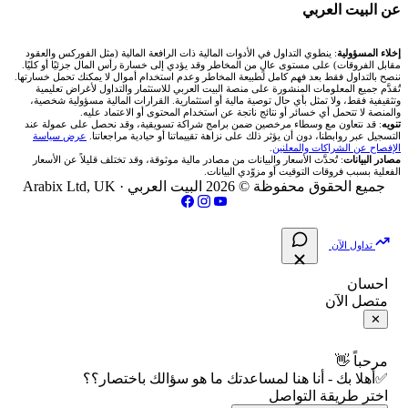
🇪🇬 البورصة المصرية
🧮 حاسبة حجم اللوت
🏆 لوحة المحلّلين
🌐 المؤشرات العالمية
عن البيت العربي
شركة Okx
شركات تداول في عُمان
🇰🇼 بورصة الكويت
📊 حاسبة قيمة النقطة
✍️ اكتب تحليلك
🥇 سعر الذهب اليوم
من نحن
إخلاء المسؤولية
: ينطوي التداول في الأدوات المالية ذات الرافعة المالية (مثل الفوركس والعقود
مقابل الفروقات) على مستوى عالٍ من المخاطر وقد يؤدي إلى خسارة رأس المال جزئيًا أو كليًا.
ننصح بالتداول فقط بعد فهم كامل لطبيعة المخاطر وعدم استخدام أموال لا يمكنك تحمل خسارتها.
اكس تي بي XTB
شركات تداول في الأردن
🇶🇦 بورصة قطر
💰 حاسبة ربح الفوركس
تُقدَّم جميع المعلومات المنشورة على منصة البيت العربي للاستثمار والتداول لأغراض تعليمية
🥇 أسعار الذهب والمعادن
تواصل معنا
وتثقيفية فقط، ولا تمثل بأي حال توصية مالية أو استثمارية. القرارات المالية مسؤولية شخصية،
والمنصة لا تتحمل أي خسائر أو نتائج ناتجة عن استخدام المحتوى أو الاعتماد عليه.
انتراكتيف بروكرز IBKR
تنويه
: قد نتعاون مع وسطاء مرخصين ضمن برامج شراكة تسويقية، وقد نحصل على عمولة عند
شركات تداول في العراق
🇯🇴 بورصة عمّان
📌 حاسبة النقاط المحورية
التسجيل عبر روابطنا، دون أن يؤثر ذلك على نزاهة تقييماتنا أو حيادية مراجعاتنا.
عرض سياسة
💱 أسعار العملات والفوركس
فريق المؤلفين
الإفصاح عن الشراكات والمعلنين
.
مصادر البيانات
: تُحدَّث الأسعار والبيانات من مصادر مالية موثوقة، وقد تختلف قليلاً عن الأسعار
شركات تداول في فلسطين
الفعلية بسبب فروقات التوقيت أو مزوّدي البيانات.
🇧🇭 بورصة البحرين
📏 حاسبة حجم المركز
💵 سعر الريال السعودي في مصر
مقالات تعليمية
جميع الحقوق محفوظة © 2026 البيت العربي ·
Arabix Ltd, UK
شركات تداول في مصر
🇴🇲 بورصة مسقط
🔄 حاسبة تكلفة السواب
📅 المؤشرات الاقتصادية
سياسة تقييم الشركات
تداول الآن
🇵🇸 بورصة فلسطين
📈 حاسبة عائد التداول
شركات التداول النصابة
احسان
متصل الآن
فلتر الأسهم الشرعي
📊 حاسبة الربح التراكمي
الإبلاغ عن شركة نصابة
✕
📋 جميع الأسهم
🧮 حاسبة متوسط سعر السهم
شروط الاستخدام
مرحباً 👋
✅أهلا بك - أنا هنا لمساعدتك ما هو سؤالك باختصار؟؟
🕌 الأسهم الحلال
اختر طريقة التواصل
📅 التقويم الاقتصادي
سياسة الخصوصية