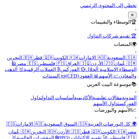
تخطي إلى المحتوى الرئيسي
✕
🏆
الوسطاء والتقييمات
›
🏆 تقييم شركات التداول
🌍
المنصات
›
🇸🇦 السعودية
🇦🇪 الإمارات
🇰🇼 الكويت
🇶🇦 قطر
🇧🇭 البحرين
🇴🇲 عُمان
🇯🇴 الأردن
🇮🇶 العراق
🇵🇸 فلسطين
🇪🇬 مصر
🕌
الوسطاء الإسلامية الحلال
💱 الفوركس
₿ العملات الرقمية
🥇 الذهب
والمعادن
📈 الأسهم
📊 العقود (CFD)
📜 السندات
📚
موسوعة البيت العربي
›
المدونة
مقالات تعليمية
الأكاديمية
أساسيات التداول
تداول
الفوركس
تداول الأسهم
📈
الأسهم والبورصات
›
🌍 كل البورصات العربية
🇸🇦 السوق السعودية
🇦🇪 الإمارات
🇪🇬
مصر
🇰🇼 الكويت
🇶🇦 قطر
🇯🇴 الأردن
🇧🇭 البحرين
🇴🇲 عُمان
🇵🇸 فلسطين
🚀 تقويم الاكتتابات (IPO)
🌐 المؤشرات العالمية
🥇