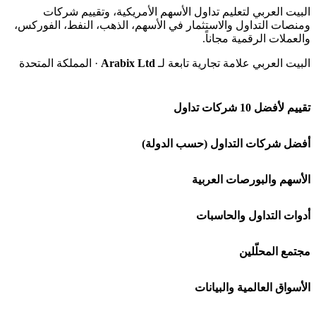
البيت العربي لتعليم تداول الأسهم الأمريكية، وتقييم شركات
ومنصات التداول والاستثمار في الأسهم، الذهب، النفط، الفوركس،
والعملات الرقمية مجاناً.
البيت العربي علامة تجارية تابعة لـ
Arabix Ltd
· المملكة المتحدة
تقييم لأفضل 10 شركات تداول
شركة Capital.com
أفضل شركات التداول (حسب الدولة)
افاتريد AvaTrade
شركات تداول في السعودية
الأسهم والبورصات العربية
اكسنس Exness
شركات تداول في الإمارات
🌍 كل البورصات العربية
أدوات التداول والحاسبات
منصة بينانس
شركات تداول في الكويت
🇸🇦 السوق السعودية
🕌 حاسبة الزكاة
مجتمع المحلّلين
Bybit باي بت
شركات تداول في قطر
🇦🇪 أسواق الإمارات
💱 محول العملات
🧱 حائط المجتمع
الأسواق العالمية والبيانات
شركة Xm
شركات تداول في البحرين