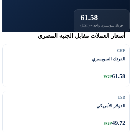
61.58
فرنك سويسري واحد = (EGP)
أسعار العملات مقابل الجنيه المصري
CHF
الفرنك السويسري
61.58
EGP
USD
الدولار الأمريكي
49.72
EGP