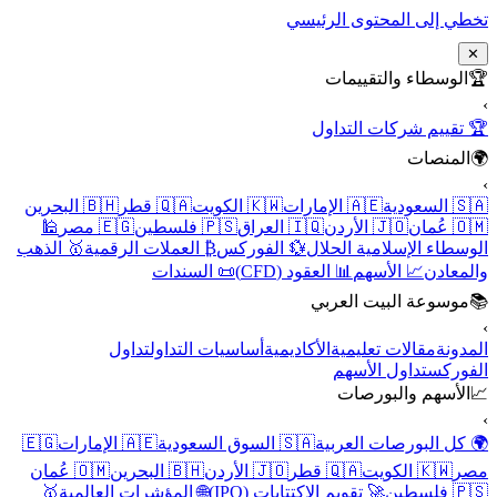
تخطي إلى المحتوى الرئيسي
✕
🏆
الوسطاء والتقييمات
›
🏆 تقييم شركات التداول
🌍
المنصات
›
🇸🇦 السعودية
🇦🇪 الإمارات
🇰🇼 الكويت
🇶🇦 قطر
🇧🇭 البحرين
🇴🇲 عُمان
🇯🇴 الأردن
🇮🇶 العراق
🇵🇸 فلسطين
🇪🇬 مصر
🕌
الوسطاء الإسلامية الحلال
💱 الفوركس
₿ العملات الرقمية
🥇 الذهب
والمعادن
📈 الأسهم
📊 العقود (CFD)
📜 السندات
📚
موسوعة البيت العربي
›
المدونة
مقالات تعليمية
الأكاديمية
أساسيات التداول
تداول
الفوركس
تداول الأسهم
📈
الأسهم والبورصات
›
🌍 كل البورصات العربية
🇸🇦 السوق السعودية
🇦🇪 الإمارات
🇪🇬
مصر
🇰🇼 الكويت
🇶🇦 قطر
🇯🇴 الأردن
🇧🇭 البحرين
🇴🇲 عُمان
🇵🇸 فلسطين
🚀 تقويم الاكتتابات (IPO)
🌐 المؤشرات العالمية
🥇