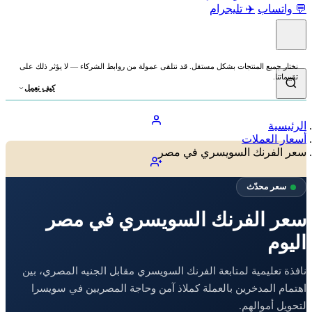
💬 واتساب
✈️ تليجرام
نختار جميع المنتجات بشكل مستقل. قد نتلقى عمولة من روابط الشركاء — لا يؤثر ذلك على
تقييماتنا.
كيف نعمل
الرئيسية
أسعار العملات
سعر الفرنك السويسري في مصر
سعر محدّث
سعر الفرنك السويسري في مصر
اليوم
نافذة تعليمية لمتابعة الفرنك السويسري مقابل الجنيه المصري، بين
اهتمام المدخرين بالعملة كملاذ آمن وحاجة المصريين في سويسرا
لتحويل أموالهم.