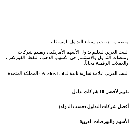
منصة مراجعات وسطاء التداول المستقلة
البيت العربي لتعليم تداول الأسهم الأمريكية، وتقييم شركات
ومنصات التداول والاستثمار في الأسهم، الذهب، النفط، الفوركس،
والعملات الرقمية مجاناً.
البيت العربي علامة تجارية تابعة لـ
Arabix Ltd
· المملكة المتحدة
تقييم لأفضل 10 شركات تداول
شركة Capital.com
أفضل شركات التداول (حسب الدولة)
افاتريد AvaTrade
شركات تداول في السعودية
الأسهم والبورصات العربية