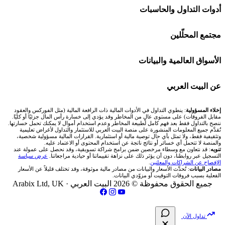
اكسنس Exness
شركات تداول في الإمارات
🌍 كل البورصات العربية
أدوات التداول والحاسبات
منصة بينانس
شركات تداول في الكويت
🇸🇦 السوق السعودية
🕌 حاسبة الزكاة
مجتمع المحلّلين
Bybit باي بت
شركات تداول في قطر
🇦🇪 أسواق الإمارات
💱 محول العملات
🧱 حائط المجتمع
الأسواق العالمية والبيانات
شركة Xm
شركات تداول في البحرين
🇪🇬 البورصة المصرية
🧮 حاسبة حجم اللوت
🏆 لوحة المحلّلين
🌐 المؤشرات العالمية
عن البيت العربي
شركة Okx
شركات تداول في عُمان
🇰🇼 بورصة الكويت
📊 حاسبة قيمة النقطة
✍️ اكتب تحليلك
🥇 سعر الذهب اليوم
من نحن
إخلاء المسؤولية
: ينطوي التداول في الأدوات المالية ذات الرافعة المالية (مثل الفوركس والعقود
مقابل الفروقات) على مستوى عالٍ من المخاطر وقد يؤدي إلى خسارة رأس المال جزئيًا أو كليًا.
ننصح بالتداول فقط بعد فهم كامل لطبيعة المخاطر وعدم استخدام أموال لا يمكنك تحمل خسارتها.
اكس تي بي XTB
شركات تداول في الأردن
🇶🇦 بورصة قطر
💰 حاسبة ربح الفوركس
تُقدَّم جميع المعلومات المنشورة على منصة البيت العربي للاستثمار والتداول لأغراض تعليمية
🥇 أسعار الذهب والمعادن
تواصل معنا
وتثقيفية فقط، ولا تمثل بأي حال توصية مالية أو استثمارية. القرارات المالية مسؤولية شخصية،
والمنصة لا تتحمل أي خسائر أو نتائج ناتجة عن استخدام المحتوى أو الاعتماد عليه.
انتراكتيف بروكرز IBKR
تنويه
: قد نتعاون مع وسطاء مرخصين ضمن برامج شراكة تسويقية، وقد نحصل على عمولة عند
شركات تداول في العراق
🇯🇴 بورصة عمّان
📌 حاسبة النقاط المحورية
التسجيل عبر روابطنا، دون أن يؤثر ذلك على نزاهة تقييماتنا أو حيادية مراجعاتنا.
عرض سياسة
💱 أسعار العملات والفوركس
فريق المؤلفين
الإفصاح عن الشراكات والمعلنين
.
مصادر البيانات
: تُحدَّث الأسعار والبيانات من مصادر مالية موثوقة، وقد تختلف قليلاً عن الأسعار
شركات تداول في فلسطين
الفعلية بسبب فروقات التوقيت أو مزوّدي البيانات.
🇧🇭 بورصة البحرين
📏 حاسبة حجم المركز
💵 سعر الريال السعودي في مصر
مقالات تعليمية
جميع الحقوق محفوظة © 2026 البيت العربي ·
Arabix Ltd, UK
شركات تداول في مصر
🇴🇲 بورصة مسقط
🔄 حاسبة تكلفة السواب
📅 المؤشرات الاقتصادية
سياسة تقييم الشركات
تداول الآن