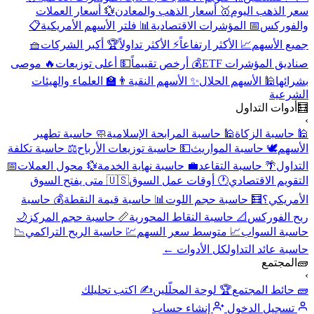
سعر الذهب اليوم
🥇 أسعار الذهب والمعادن
💱 أسعار العملات
والفوركس
📅 المؤشرات الاقتصادية
📊 فلتر الأسهم الأمريكية
📋
جميع الأسهم
📈 الأكثر ارتفاعاً
⚡ الأكثر تداولاً
🏆 أكبر الشركات
🧺
صناديق المؤشرات ETF
💰 أرخص تقييماً
💵 أعلى توزيعات
🔥 موصى
بشرائها
🕌 الأسهم الحلال
✨ الأسهم النقية
👨‍🏫 العلماء والهيئات
الشرعية
🧮
أدوات التداول
›
🕌 حاسبة الزكاة
🕌 حاسبة المرابحة الإسلامية
🧼 حاسبة تطهير
الأسهم
🕊️ حاسبة المواريث
💵 حاسبة توزيعات الأرباح
⚖️ حاسبة تكلفة
التداول
🌴 حاسبة التقاعد
💼 حاسبة نهاية الخدمة
💱 محول العملات
📅
التقويم الاقتصادي
🕐 أوقات عمل السوق
🇺🇸 متى يفتح السوق
الأمريكي؟
🧮 حاسبة حجم اللوت
📊 حاسبة قيمة النقطة
💰 حاسبة
ربح الفوركس
📐 حاسبة النقاط المحورية
📏 حاسبة حجم المركز
🌙
حاسبة السواب
📈 متوسط سعر السهم
💹 حاسبة الربح التراكمي
📉
حاسبة عائد التداول
كل الأدوات ←
🧱
المجتمع
›
🧱 حائط المجتمع
🏆 لوحة المحلّلين
✍️ اكتب تحليلك
تسجيل الدخول
إنشاء حساب