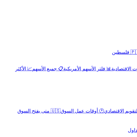
 فلسطين
 الاقتصادية
📊 فلتر الأسهم الأمريكية
📋 جميع الأسهم
📈 الأكثر
لتقويم الاقتصادي
🕐 أوقات عمل السوق
🇺🇸 متى يفتح السوق
داول