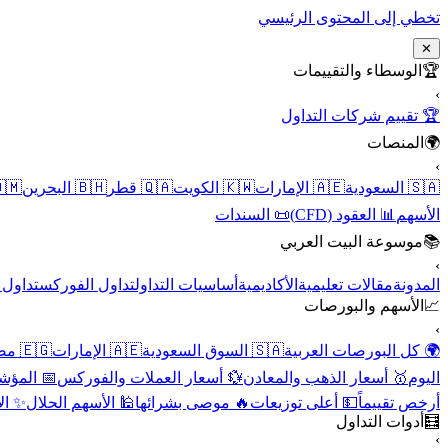
تخطي إلى المحتوى الرئيسي
✕
الوسطاء والتقييمات
🏆
›
🏆 تقييم شركات التداول
المنصات
🌍
›
 عُمان
🇧🇭 البحرين
🇶🇦 قطر
🇰🇼 الكويت
🇦🇪 الإمارات
🇸🇦 السعودية
📜 السندات
📊 العقود (CFD)
الأسهم
موسوعة البيت العربي
📚
›
الأسهم
تداول الفوركس
أساسيات التداول
الأكاديمية
مقالات تعليمية
المدونة
الأسهم والبورصات
📈
›
🇪🇬 مصر
🇦🇪 الإمارات
🇸🇦 السوق السعودية
🌍 كل البورصات العربية
لاقتصادية
💱 أسعار العملات والفوركس
🥇 أسعار الذهب والمعادن
اليوم
نقية
🕌 الأسهم الحلال
🔥 موصى بشرائها
💵 أعلى توزيعات
أرخص تقييماً
أدوات التداول
🧮
›