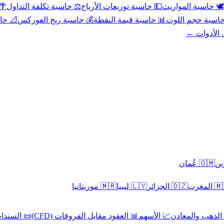
عد
⚖️ حاسبة تكلفة التداول
💵 حاسبة توزيعات الأرباح
🕊️ حاسبة المواريث
حورية
💰 حاسبة ربح الفوركس
📊 حاسبة قيمة النقطة
🧮 حاسبة حجم ال
كل الأدوا
🇴🇲 عُمان
🇲🇷 موريتانيا
🇱🇾 ليبيا
🇩🇿 الجزائر
🇲🇦 ا
 السندات
📊 العقود مقابل الفروقات (CFD)
📈 الأسهم
🥇 الذهب والمع