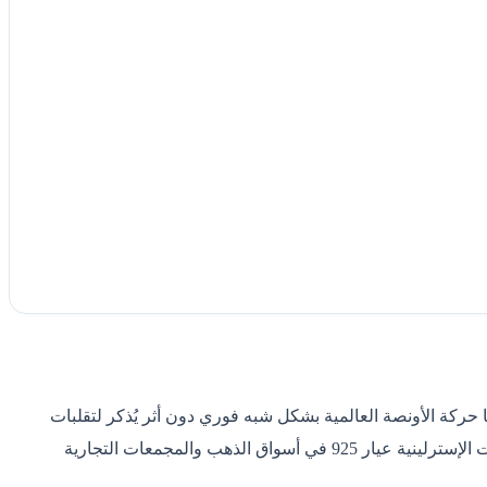
ا حركة الأونصة العالمية بشكل شبه فوري دون أثر يُذكر لتقلبات
العملة. ويجد المهتمون بالفضة في الدوحة خيارات متنوعة تشمل السبائك والعملات الفضية النقية عيار 999 إلى جانب المشغولات والمجوهرات الإسترلينية عيار 925 في أسواق الذهب والمجمعات التجارية