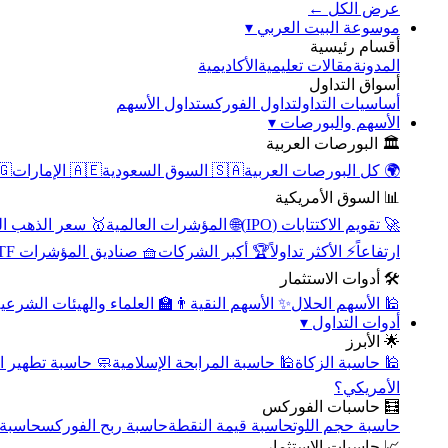
عرض الكل ←
▾
موسوعة البيت العربي
أقسام رئيسية
الأكاديمية
مقالات تعليمية
المدونة
أسواق التداول
تداول الأسهم
تداول الفوركس
أساسيات التداول
▾
الأسهم والبورصات
🏛️ البورصات العربية
مصر
🇦🇪 الإمارات
🇸🇦 السوق السعودية
🌍 كل البورصات العربية
📊 السوق الأمريكية
سعر الذهب اليوم
🌐 المؤشرات العالمية
🚀 تقويم الاكتتابات (IPO)
🧺 صناديق المؤشرات ETF
🏆 أكبر الشركات
⚡ الأكثر تداولاً
ارتفاعاً
🛠️ أدوات الاستثمار
‍🏫 العلماء والهيئات الشرعية
✨ الأسهم النقية
🕌 الأسهم الحلال
▾
أدوات التداول
🌟 الأبرز
سبة تطهير الأسهم
🕌 حاسبة المرابحة الإسلامية
🕌 حاسبة الزكاة
الأمريكي؟
🧮 حاسبات الفوركس
محورية
حاسبة ربح الفوركس
حاسبة قيمة النقطة
حاسبة حجم اللوت
📈 حاسبات الاستثمار