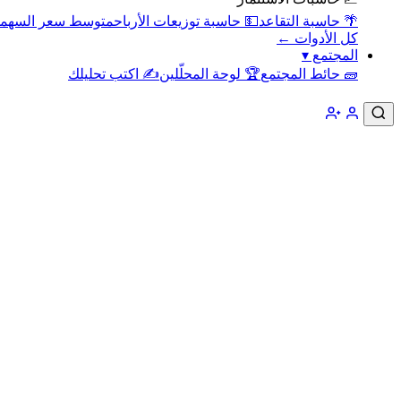
🌴 حاسبة التقاعد
💵 حاسبة توزيعات الأرباح
متوسط سعر السهم
كل الأدوات ←
المجتمع
▾
🧱 حائط المجتمع
🏆 لوحة المحلّلين
✍️ اكتب تحليلك