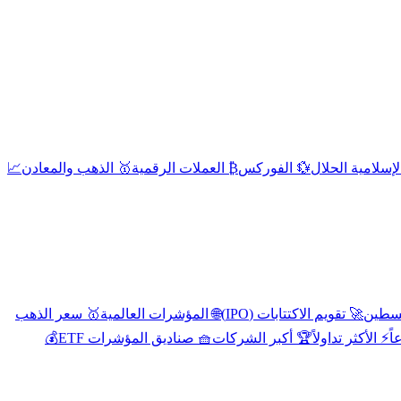
إسلامية الحلال
💱 الفوركس
₿ العملات الرقمية
🥇 الذهب والمعادن
📈
🚀 تقويم الاكتتابات (IPO)
🌐 المؤشرات العالمية
🥇 سعر الذهب
اً
⚡ الأكثر تداولاً
🏆 أكبر الشركات
🧺 صناديق المؤشرات ETF
💰