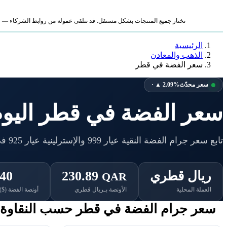
نختار جميع المنتجات بشكل مستقل. قد نتلقى عمولة من روابط الشركاء — لا ي
الرئيسية
الذهب والمعادن
سعر الفضة في قطر
سعر محدّث
· ▲ 2.09%
سعر الفضة في قطر اليوم
تابع سعر جرام الفضة النقية عيار 999 والإسترلينية عيار 925 في قطر بأرقام محدّثة على مدار اليوم.
ريال قطري
230.89
.40
QAR
العملة المحلية
الأونصة بـريال قطري
أونصة الفضة ($)
سعر جرام الفضة في قطر حسب النقاوة 