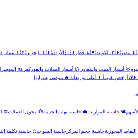
سطين
🇴🇲 عُمان
🇧🇭 البحرين
🇯🇴 الأردن
🇶🇦 قطر
🇰🇼 الكويت
🇪🇬 
 الاقتصادية
💱 أسعار العملات والفوركس
🥇 أسعار الذهب والمعادن
🥇 
🔥 موصى بشرائها
💵 أعلى توزيعات
💰 أرخص تقييماً

صادي
💱 محول العملات
💼 حاسبة نهاية الخدمة
🕊️ حاسبة المواريث
🧼 حا
اسبة تكلفة التداول
حاسبة السواب
حاسبة حجم المركز
حاسبة النقاط ال