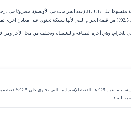
يُحتسب سعر جرام الفضة في قطر بمعادلة ثابتة: سعر الأونصة العالمية مقسومًا على 
سي للجرام، وهي أجرة الصياغة والتشغيل، وتختلف من محل لآخر ومن ق
عيار 999 هو الفضة النقية ال