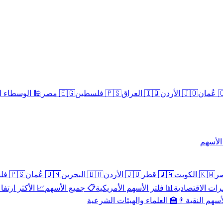
سلامية الحلال
🇪🇬 مصر
🇵🇸 فلسطين
🇮🇶 العراق
🇯🇴 الأردن
🇴
تداول 
🇵🇸 فلسطين
🇴🇲 عُمان
🇧🇭 البحرين
🇯🇴 الأردن
🇶🇦 قطر
🇰🇼 الكويت
 الأكثر ارتفاعاً
📋 جميع الأسهم
📊 فلتر الأسهم الأمريكية
📅 المؤشرات ا
👨‍🏫 العلماء والهيئات الشرعية
✨ الأسهم ال