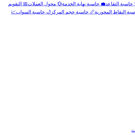
📅 التقويم
💱 محول العملات
💼 حاسبة نهاية الخدمة
🌴 حاسبة التقا
📈
🌙 حاسبة السواب
📏 حاسبة حجم المركز
📐 حاسبة النقاط الم
