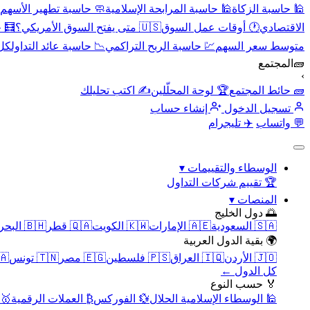
🕌 حاسبة الزكاة
🕌 حاسبة المرابحة الإسلامية
🧼 حاسبة تطهير الأسهم
الاقتصادي
🕐 أوقات عمل السوق
🇺🇸 متى يفتح السوق الأمريكي؟
🧮 
متوسط سعر السهم
💹 حاسبة الربح التراكمي
📉 حاسبة عائد التداول
كل 
🧱
المجتمع
›
🧱 حائط المجتمع
🏆 لوحة المحلّلين
✍️ اكتب تحليلك
تسجيل الدخول
إنشاء حساب
💬 واتساب
✈️ تليجرام
الوسطاء والتقييمات
▾
🏆 تقييم شركات التداول
المنصات
▾
🌅 دول الخليج
🇸🇦 السعودية
🇦🇪 الإمارات
🇰🇼 الكويت
🇶🇦 قطر
🇧🇭 البحرين
🌍 بقية الدول العربية
🇯🇴 الأردن
🇮🇶 العراق
🇵🇸 فلسطين
🇪🇬 مصر
🇹🇳 تونس
🇲🇦 
كل الدول ←
🏅 حسب النوع
🕌 الوسطاء الإسلامية الحلال
💱 الفوركس
₿ العملات الرقمية
🥇 