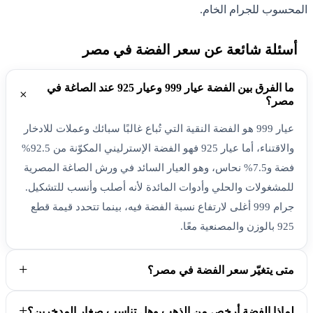
المحسوب للجرام الخام.
أسئلة شائعة عن سعر الفضة في مصر
ما الفرق بين الفضة عيار 999 وعيار 925 عند الصاغة في
مصر؟
عيار 999 هو الفضة النقية التي تُباع غالبًا سبائك وعملات للادخار
والاقتناء، أما عيار 925 فهو الفضة الإسترليني المكوّنة من 92.5%
فضة و7.5% نحاس، وهو العيار السائد في ورش الصاغة المصرية
للمشغولات والحلي وأدوات المائدة لأنه أصلب وأنسب للتشكيل.
جرام 999 أغلى لارتفاع نسبة الفضة فيه، بينما تتحدد قيمة قطع
925 بالوزن والمصنعية معًا.
متى يتغيّر سعر الفضة في مصر؟
لماذا الفضة أرخص من الذهب وهل تناسب صغار المدخرين؟