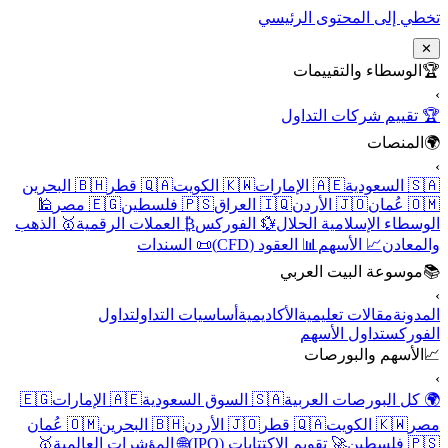
تخطي إلى المحتوى الرئيسي
✕
🏆
الوسطاء والتقييمات
›
🏆 تقييم شركات التداول
🌍
المنصات
›
🇸🇦 السعودية
🇦🇪 الإمارات
🇰🇼 الكويت
🇶🇦 قطر
🇧🇭 البحرين
🇴🇲 عُمان
🇯🇴 الأردن
🇮🇶 العراق
🇵🇸 فلسطين
🇪🇬 مصر
🕌
الوسطاء الإسلامية الحلال
💱 الفوركس
₿ العملات الرقمية
🥇 الذهب
والمعادن
📈 الأسهم
📊 العقود (CFD)
📜 السندات
📚
موسوعة البيت العربي
›
المدونة
مقالات تعليمية
الأكاديمية
أساسيات التداول
تداول
الفوركس
تداول الأسهم
📈
الأسهم والبورصات
›
🌍 كل البورصات العربية
🇸🇦 السوق السعودية
🇦🇪 الإمارات
🇪🇬
مصر
🇰🇼 الكويت
🇶🇦 قطر
🇯🇴 الأردن
🇧🇭 البحرين
🇴🇲 عُمان
🇵🇸 فلسطين
🚀 تقويم الاكتتابات (IPO)
🌐 المؤشرات العالمية
🥇