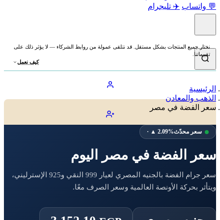
💬 واتساب
✈️ تليجرام
نختار جميع المنتجات بشكل مستقل. قد نتلقى عمولة من روابط الشركاء — لا يؤثر ذلك على
تقييماتنا.
كيف نعمل
الرئيسية
الذهب والمعادن
سعر الفضة في مصر
سعر محدّث
· ▲ 2.09%
سعر الفضة في مصر اليوم
سعر جرام الفضة بالجنيه المصري لعيار 999 النقي و925 الإسترليني،
ويتأثر بحركة الأونصة العالمية وسعر الصرف معًا.