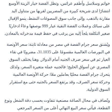
خواتم وسلاسل وأطقم عرائس، وتظل الفضة خيار الزينة الأوسع
انتشارًا لدى شريحة كبيرة من المصريين لقربها من متناول اليد
مقارنة بالذهب. وإلى جانب سوق المصوغات النشط، ينمو الإقبال
على سبائك وعملات الفضة النقية عيار 999 بوصفها وعاءً ادخاريًا
صغير التكلفة يلجأ إليه من يرغب في حفظ قيمة مدخراته بالمعادن.
ويُشتق سعر جرام الفضة في مصر من معادلة ثابتة: سعر الأونصة
في البورصات العالمية مقسومًا على 31.1035، مضروبًا في نقاء
العيار ثم في سعر صرف الجنيه أمام الدولار. وهنا يختلف السوق
المصري عن أسواق الخليج؛ فالجنيه عملة متغيرة السعر، ولذلك
يتحرك جرام الفضة محليًا بعاملين معًا: حركة الأونصة العالمية
وحركة سعر الصرف، وقد يرتفع السعر بالجنيه حتى مع استقرار
السوق الدولية.
وتُضاف في محال الصاغة مصنعية تتفاوت بحسب دقة الشغل ونوع
القطعة، فيأتي سعر البيع النهائي أعلى من السعر المرجعي