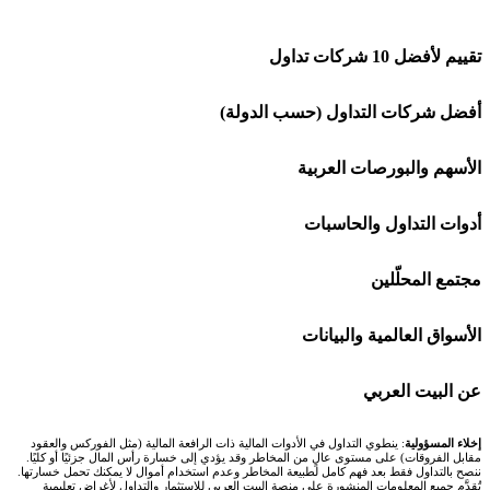
تقييم لأفضل 10 شركات تداول
شركة Capital.com
أفضل شركات التداول (حسب الدولة)
افاتريد AvaTrade
شركات تداول في السعودية
الأسهم والبورصات العربية
اكسنس Exness
شركات تداول في الإمارات
🌍 كل البورصات العربية
أدوات التداول والحاسبات
منصة بينانس
شركات تداول في الكويت
🇸🇦 السوق السعودية
🕌 حاسبة الزكاة
مجتمع المحلّلين
Bybit باي بت
شركات تداول في قطر
🇦🇪 أسواق الإمارات
💱 محول العملات
🧱 حائط المجتمع
الأسواق العالمية والبيانات
شركة Xm
شركات تداول في البحرين
🇪🇬 البورصة المصرية
🧮 حاسبة حجم اللوت
🏆 لوحة المحلّلين
🌐 المؤشرات العالمية
عن البيت العربي
شركة Okx
شركات تداول في عُمان
🇰🇼 بورصة الكويت
📊 حاسبة قيمة النقطة
✍️ اكتب تحليلك
🥇 سعر الذهب اليوم
من نحن
إخلاء المسؤولية
: ينطوي التداول في الأدوات المالية ذات الرافعة المالية (مثل الفوركس والعقود
مقابل الفروقات) على مستوى عالٍ من المخاطر وقد يؤدي إلى خسارة رأس المال جزئيًا أو كليًا.
ننصح بالتداول فقط بعد فهم كامل لطبيعة المخاطر وعدم استخدام أموال لا يمكنك تحمل خسارتها.
اكس تي بي XTB
شركات تداول في الأردن
🇶🇦 بورصة قطر
💰 حاسبة ربح الفوركس
تُقدَّم جميع المعلومات المنشورة على منصة البيت العربي للاستثمار والتداول لأغراض تعليمية