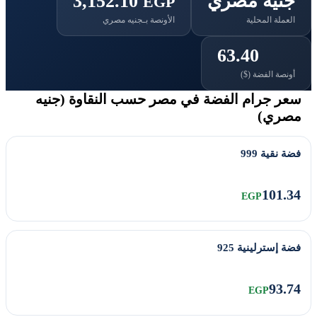
جنيه مصري
3,152.10
EGP
العملة المحلية
الأونصة بـجنيه مصري
63.40
أونصة الفضة ($)
سعر جرام الفضة في مصر حسب النقاوة (جنيه
مصري)
فضة نقية 999
101.34
EGP
فضة إسترلينية 925
93.74
EGP