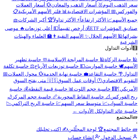
سعر الذهب اليوم
🥇 أسعار الذهب والمعادن
💱 أسعار العملات
والفوركس
📅 المؤشرات الاقتصادية
📊 فلتر الأسهم الأمريكية
📋
جميع الأسهم
📈 الأكثر ارتفاعاً
⚡ الأكثر تداولاً
🏆 أكبر الشركات
🧺
صناديق المؤشرات ETF
💰 أرخص تقييماً
💵 أعلى توزيعات
🔥 موصى
بشرائها
🕌 الأسهم الحلال
✨ الأسهم النقية
👨‍🏫 العلماء والهيئات
الشرعية
🧮
أدوات التداول
›
🕌 حاسبة الزكاة
🕌 حاسبة المرابحة الإسلامية
🧼 حاسبة تطهير
الأسهم
🕊️ حاسبة المواريث
💵 حاسبة توزيعات الأرباح
⚖️ حاسبة تكلفة
التداول
🌴 حاسبة التقاعد
💼 حاسبة نهاية الخدمة
💱 محول العملات
📅
التقويم الاقتصادي
🕐 أوقات عمل السوق
🇺🇸 متى يفتح السوق
الأمريكي؟
🧮 حاسبة حجم اللوت
📊 حاسبة قيمة النقطة
💰 حاسبة
ربح الفوركس
📐 حاسبة النقاط المحورية
📏 حاسبة حجم المركز
🌙
حاسبة السواب
📈 متوسط سعر السهم
💹 حاسبة الربح التراكمي
📉
حاسبة عائد التداول
كل الأدوات ←
🧱
المجتمع
›
🧱 حائط المجتمع
🏆 لوحة المحلّلين
✍️ اكتب تحليلك
تسجيل الدخول
إنشاء حساب