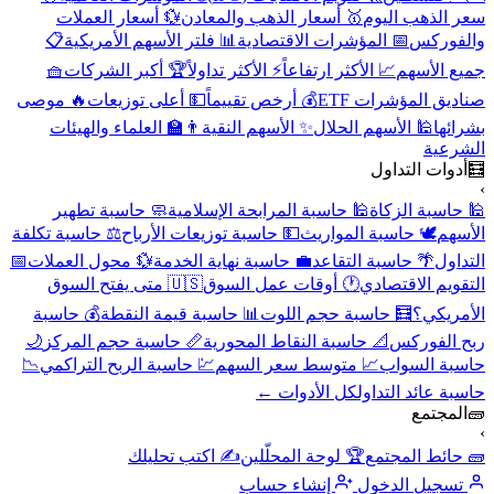
سعر الذهب اليوم
🥇 أسعار الذهب والمعادن
💱 أسعار العملات
والفوركس
📅 المؤشرات الاقتصادية
📊 فلتر الأسهم الأمريكية
📋
جميع الأسهم
📈 الأكثر ارتفاعاً
⚡ الأكثر تداولاً
🏆 أكبر الشركات
🧺
صناديق المؤشرات ETF
💰 أرخص تقييماً
💵 أعلى توزيعات
🔥 موصى
بشرائها
🕌 الأسهم الحلال
✨ الأسهم النقية
👨‍🏫 العلماء والهيئات
الشرعية
🧮
أدوات التداول
›
🕌 حاسبة الزكاة
🕌 حاسبة المرابحة الإسلامية
🧼 حاسبة تطهير
الأسهم
🕊️ حاسبة المواريث
💵 حاسبة توزيعات الأرباح
⚖️ حاسبة تكلفة
التداول
🌴 حاسبة التقاعد
💼 حاسبة نهاية الخدمة
💱 محول العملات
📅
التقويم الاقتصادي
🕐 أوقات عمل السوق
🇺🇸 متى يفتح السوق
الأمريكي؟
🧮 حاسبة حجم اللوت
📊 حاسبة قيمة النقطة
💰 حاسبة
ربح الفوركس
📐 حاسبة النقاط المحورية
📏 حاسبة حجم المركز
🌙
حاسبة السواب
📈 متوسط سعر السهم
💹 حاسبة الربح التراكمي
📉
حاسبة عائد التداول
كل الأدوات ←
🧱
المجتمع
›
🧱 حائط المجتمع
🏆 لوحة المحلّلين
✍️ اكتب تحليلك
تسجيل الدخول
إنشاء حساب