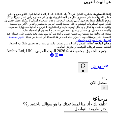
🧮 حاسبة حجم اللوت
🏆 لوحة المحلّلين
🌐 المؤشرات العالمية
عن البيت العربي
شركة Okx
شركات تداول في عُمان
🇰🇼 بورصة الكويت
📊 حاسبة قيمة النقطة
✍️ اكتب تحليلك
🥇 سعر الذهب اليوم
من نحن
إخلاء المسؤولية
: ينطوي التداول في الأدوات المالية ذات الرافعة المالية (مثل الفوركس والعقود
مقابل الفروقات) على مستوى عالٍ من المخاطر وقد يؤدي إلى خسارة رأس المال جزئيًا أو كليًا.
ننصح بالتداول فقط بعد فهم كامل لطبيعة المخاطر وعدم استخدام أموال لا يمكنك تحمل خسارتها.
اكس تي بي XTB
شركات تداول في الأردن
🇶🇦 بورصة قطر
💰 حاسبة ربح الفوركس
تُقدَّم جميع المعلومات المنشورة على منصة البيت العربي للاستثمار والتداول لأغراض تعليمية
🥇 أسعار الذهب والمعادن
تواصل معنا
وتثقيفية فقط، ولا تمثل بأي حال توصية مالية أو استثمارية. القرارات المالية مسؤولية شخصية،
والمنصة لا تتحمل أي خسائر أو نتائج ناتجة عن استخدام المحتوى أو الاعتماد عليه.
انتراكتيف بروكرز IBKR
تنويه
: قد نتعاون مع وسطاء مرخصين ضمن برامج شراكة تسويقية، وقد نحصل على عمولة عند
شركات تداول في العراق
🇯🇴 بورصة عمّان
📌 حاسبة النقاط المحورية
التسجيل عبر روابطنا، دون أن يؤثر ذلك على نزاهة تقييماتنا أو حيادية مراجعاتنا.
عرض سياسة
💱 أسعار العملات والفوركس
فريق المؤلفين
الإفصاح عن الشراكات والمعلنين
.
مصادر البيانات
: تُحدَّث الأسعار والبيانات من مصادر مالية موثوقة، وقد تختلف قليلاً عن الأسعار
شركات تداول في فلسطين
الفعلية بسبب فروقات التوقيت أو مزوّدي البيانات.
🇧🇭 بورصة البحرين
📏 حاسبة حجم المركز
💵 سعر الريال السعودي في مصر
مقالات تعليمية
جميع الحقوق محفوظة © 2026 البيت العربي ·
Arabix Ltd, UK
شركات تداول في مصر
🇴🇲 بورصة مسقط
🔄 حاسبة تكلفة السواب
📅 المؤشرات الاقتصادية
سياسة تقييم الشركات
تداول الآن
🇵🇸 بورصة فلسطين
📈 حاسبة عائد التداول
شركات التداول النصابة
رائد
متصل الآن
فلتر الأسهم الشرعي
📊 حاسبة الربح التراكمي
الإبلاغ عن شركة نصابة
✕
📋 جميع الأسهم
🧮 حاسبة متوسط سعر السهم
شروط الاستخدام
مرحباً 👋
✅أهلا بك - أنا هنا لمساعدتك ما هو سؤالك باختصار؟؟
🕌 الأسهم الحلال
اختر طريقة التواصل
📅 التقويم الاقتصادي
سياسة الخصوصية