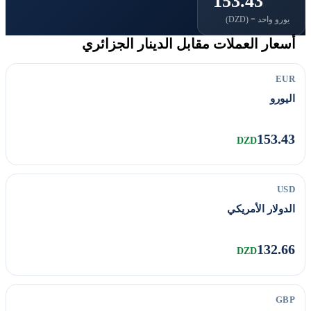
153.43
يورو واحد = (DZD)
أسعار العملات مقابل الدينار الجزائري
EUR
اليورو
153.43
DZD
USD
الدولار الأمريكي
132.66
DZD
GBP