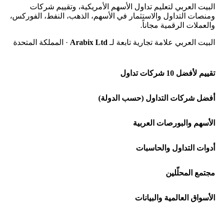
البيت العربي لتعليم تداول الأسهم الأمريكية، وتقييم شركات
ومنصات التداول والاستثمار في الأسهم، الذهب، النفط، الفوركس،
والعملات الرقمية مجاناً.
البيت العربي علامة تجارية تابعة لـ
Arabix Ltd
· المملكة المتحدة
تقييم لأفضل 10 شركات تداول
شركة Capital.com
أفضل شركات التداول (حسب الدولة)
افاتريد AvaTrade
شركات تداول في السعودية
الأسهم والبورصات العربية
اكسنس Exness
شركات تداول في الإمارات
🌍 كل البورصات العربية
أدوات التداول والحاسبات
منصة بينانس
شركات تداول في الكويت
🇸🇦 السوق السعودية
🕌 حاسبة الزكاة
مجتمع المحلّلين
Bybit باي بت
شركات تداول في قطر
🇦🇪 أسواق الإمارات
💱 محول العملات
🧱 حائط المجتمع
الأسواق العالمية والبيانات
شركة Xm
شركات تداول في البحرين
🇪🇬 البورصة المصرية