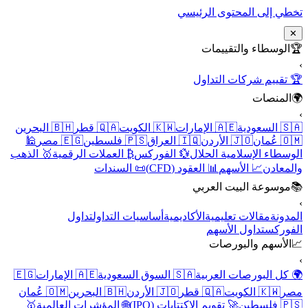
تخطي إلى المحتوى الرئيسي
✕
🏆
الوسطاء والتقييمات
›
🏆 تقييم شركات التداول
🌍
المنصات
›
🇸🇦 السعودية
🇦🇪 الإمارات
🇰🇼 الكويت
🇶🇦 قطر
🇧🇭 البحرين
🇴🇲 عُمان
🇯🇴 الأردن
🇮🇶 العراق
🇵🇸 فلسطين
🇪🇬 مصر
🕌
الوسطاء الإسلامية الحلال
💱 الفوركس
₿ العملات الرقمية
🥇 الذهب
والمعادن
📈 الأسهم
📊 العقود (CFD)
📜 السندات
📚
موسوعة البيت العربي
›
المدونة
مقالات تعليمية
الأكاديمية
أساسيات التداول
تداول
الفوركس
تداول الأسهم
📈
الأسهم والبورصات
›
🌍 كل البورصات العربية
🇸🇦 السوق السعودية
🇦🇪 الإمارات
🇪🇬
مصر
🇰🇼 الكويت
🇶🇦 قطر
🇯🇴 الأردن
🇧🇭 البحرين
🇴🇲 عُمان
🇵🇸 فلسطين
🚀 تقويم الاكتتابات (IPO)
🌐 المؤشرات العالمية
🥇