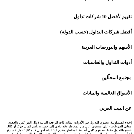
تقييم لأفضل 10 شركات تداول
شركة Capital.com
أفضل شركات التداول (حسب الدولة)
افاتريد AvaTrade
شركات تداول في السعودية
الأسهم والبورصات العربية
اكسنس Exness
شركات تداول في الإمارات
🌍 كل البورصات العربية
أدوات التداول والحاسبات
منصة بينانس
شركات تداول في الكويت
🇸🇦 السوق السعودية
🕌 حاسبة الزكاة
مجتمع المحلّلين
Bybit باي بت
شركات تداول في قطر
🇦🇪 أسواق الإمارات
💱 محول العملات
🧱 حائط المجتمع
الأسواق العالمية والبيانات
شركة Xm
شركات تداول في البحرين
🇪🇬 البورصة المصرية
🧮 حاسبة حجم اللوت
🏆 لوحة المحلّلين
🌐 المؤشرات العالمية
عن البيت العربي
شركة Okx
شركات تداول في عُمان
🇰🇼 بورصة الكويت
📊 حاسبة قيمة النقطة
✍️ اكتب تحليلك
🥇 سعر الذهب اليوم
من نحن
إخلاء المسؤولية
: ينطوي التداول في الأدوات المالية ذات الرافعة المالية (مثل الفوركس والعقود
مقابل الفروقات) على مستوى عالٍ من المخاطر وقد يؤدي إلى خسارة رأس المال جزئيًا أو كليًا.
ننصح بالتداول فقط بعد فهم كامل لطبيعة المخاطر وعدم استخدام أموال لا يمكنك تحمل خسارتها.
اكس تي بي XTB
شركات تداول في الأردن
🇶🇦 بورصة قطر