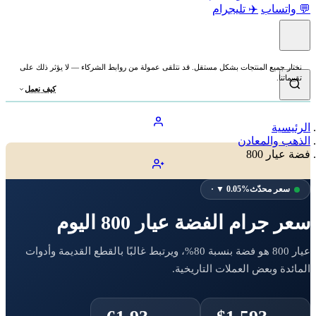
💬 واتساب
✈️ تليجرام
نختار جميع المنتجات بشكل مستقل. قد نتلقى عمولة من روابط الشركاء — لا يؤثر ذلك على
تقييماتنا.
كيف نعمل
الرئيسية
الذهب والمعادن
فضة عيار 800
سعر محدّث
· ▼ 0.05%
سعر جرام الفضة عيار 800 اليوم
عيار 800 هو فضة بنسبة 80%، ويرتبط غالبًا بالقطع القديمة وأدوات
المائدة وبعض العملات التاريخية.