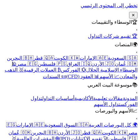
تخطي إلى المحتوى الرئيسي
✕
🏆
الوسطاء والتقييمات
›
🏆 تقييم شركات التداول
🌍
المنصات
›
🇸🇦 السعودية
🇦🇪 الإمارات
🇰🇼 الكويت
🇶🇦 قطر
🇧🇭 البحرين
🇴🇲 عُمان
🇯🇴 الأردن
🇮🇶 العراق
🇵🇸 فلسطين
🇪🇬 مصر
🕌
الوسطاء الإسلامية الحلال
💱 الفوركس
₿ العملات الرقمية
🥇 الذهب
والمعادن
📈 الأسهم
📊 العقود (CFD)
📜 السندات
📚
موسوعة البيت العربي
›
المدونة
مقالات تعليمية
الأكاديمية
أساسيات التداول
تداول
الفوركس
تداول الأسهم
📈
الأسهم والبورصات
›
🌍 كل البورصات العربية
🇸🇦 السوق السعودية
🇦🇪 الإمارات
🇪🇬
مصر
🇰🇼 الكويت
🇶🇦 قطر
🇯🇴 الأردن
🇧🇭 البحرين
🇴🇲 عُمان
🇵🇸 فلسطين
🚀 تقويم الاكتتابات (IPO)
🌐 المؤشرات العالمية
🥇