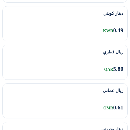
دينار كويتي
0.49
KWD
ريال قطري
5.80
QAR
ريال عماني
0.61
OMR
دينار بحريني