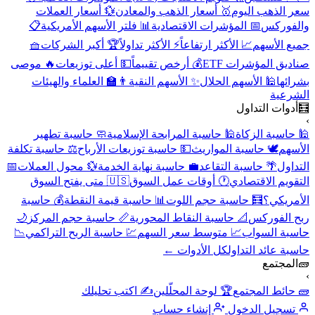
سعر الذهب اليوم
🥇 أسعار الذهب والمعادن
💱 أسعار العملات
والفوركس
📅 المؤشرات الاقتصادية
📊 فلتر الأسهم الأمريكية
📋
جميع الأسهم
📈 الأكثر ارتفاعاً
⚡ الأكثر تداولاً
🏆 أكبر الشركات
🧺
صناديق المؤشرات ETF
💰 أرخص تقييماً
💵 أعلى توزيعات
🔥 موصى
بشرائها
🕌 الأسهم الحلال
✨ الأسهم النقية
👨‍🏫 العلماء والهيئات
الشرعية
🧮
أدوات التداول
›
🕌 حاسبة الزكاة
🕌 حاسبة المرابحة الإسلامية
🧼 حاسبة تطهير
الأسهم
🕊️ حاسبة المواريث
💵 حاسبة توزيعات الأرباح
⚖️ حاسبة تكلفة
التداول
🌴 حاسبة التقاعد
💼 حاسبة نهاية الخدمة
💱 محول العملات
📅
التقويم الاقتصادي
🕐 أوقات عمل السوق
🇺🇸 متى يفتح السوق
الأمريكي؟
🧮 حاسبة حجم اللوت
📊 حاسبة قيمة النقطة
💰 حاسبة
ربح الفوركس
📐 حاسبة النقاط المحورية
📏 حاسبة حجم المركز
🌙
حاسبة السواب
📈 متوسط سعر السهم
💹 حاسبة الربح التراكمي
📉
حاسبة عائد التداول
كل الأدوات ←
🧱
المجتمع
›
🧱 حائط المجتمع
🏆 لوحة المحلّلين
✍️ اكتب تحليلك
تسجيل الدخول
إنشاء حساب