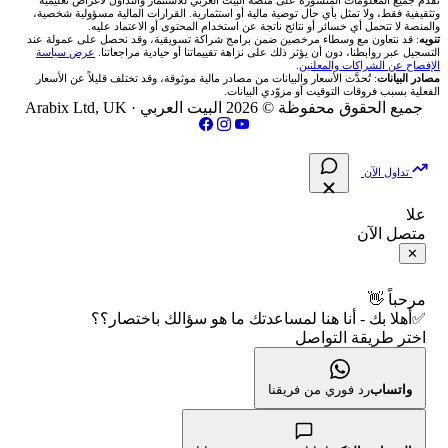
💰 حاسبة ربح الفوركس
تُقدَّم جميع المعلومات المنشورة على منصة البيت العربي للاستثمار والتداول لأغراض تعليمية
🥇 أسعار الذهب والمعادن
تواصل معنا
وتثقيفية فقط، ولا تمثل بأي حال توصية مالية أو استثمارية. القرارات المالية مسؤولية شخصية،
والمنصة لا تتحمل أي خسائر أو نتائج ناتجة عن استخدام المحتوى أو الاعتماد عليه.
انتراكتيف بروكرز IBKR
تنويه
: قد نتعاون مع وسطاء مرخصين ضمن برامج شراكة تسويقية، وقد نحصل على عمولة عند
شركات تداول في العراق
🇯🇴 بورصة عمّان
📌 حاسبة النقاط المحورية
التسجيل عبر روابطنا، دون أن يؤثر ذلك على نزاهة تقييماتنا أو حيادية مراجعاتنا.
عرض سياسة
💱 أسعار العملات والفوركس
فريق المؤلفين
الإفصاح عن الشراكات والمعلنين
.
مصادر البيانات
: تُحدَّث الأسعار والبيانات من مصادر مالية موثوقة، وقد تختلف قليلاً عن الأسعار
شركات تداول في فلسطين
الفعلية بسبب فروقات التوقيت أو مزوّدي البيانات.
🇧🇭 بورصة البحرين
📏 حاسبة حجم المركز
💵 سعر الريال السعودي في مصر
مقالات تعليمية
جميع الحقوق محفوظة © 2026 البيت العربي ·
Arabix Ltd, UK
شركات تداول في مصر
🇴🇲 بورصة مسقط
🔄 حاسبة تكلفة السواب
📅 المؤشرات الاقتصادية
سياسة تقييم الشركات
تداول الآن
🇵🇸 بورصة فلسطين
📈 حاسبة عائد التداول
شركات التداول النصابة
علا
متصل الآن
فحص الأسهم الأمريكية الشرعي
📊 حاسبة الربح التراكمي
الإبلاغ عن شركة نصابة
✕
📋 جميع الأسهم
🧮 حاسبة متوسط سعر السهم
شروط الاستخدام
مرحباً 👋
✅أهلا بك - أنا هنا لمساعدتك ما هو سؤالك باختصار؟؟
🕌 الأسهم الحلال
اختر طريقة التواصل
📅 التقويم الاقتصادي
سياسة الخصوصية
👨‍🏫 العلماء والهيئات الشرعية
🕐 أوقات عمل السوق
واتساب
رد فوري من فريقنا
🇺🇸 متى يفتح السوق الأمريكي؟