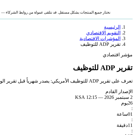
نختار جميع المنتجات بشكل مستقل. قد نتلقى عمولة من روابط الشركاء — لا ي
الرئيسية
التقويم الاقتصادي
المؤشرات الاقتصادية
تقرير ADP للتوظيف
مؤشر اقتصادي
تقرير ADP للتوظيف
تعرف على تقرير ADP للتوظيف الأمريكي: يصدر شهرياً قبل تقرير الوظائف الرسمي بنحو يومين، ويؤثر على الدولار والسندات والأسهم كإشارة مبكرة لسوق العمل.
الإصدار القادم
2 سبتمبر 2026 — 12:15 KSA
26
يوم
:
01
ساعة
:
11
دقيقة
: