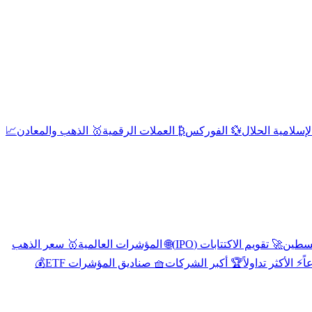
إسلامية الحلال
💱 الفوركس
₿ العملات الرقمية
🥇 الذهب والمعادن
📈
🚀 تقويم الاكتتابات (IPO)
🌐 المؤشرات العالمية
🥇 سعر الذهب
اً
⚡ الأكثر تداولاً
🏆 أكبر الشركات
🧺 صناديق المؤشرات ETF
💰