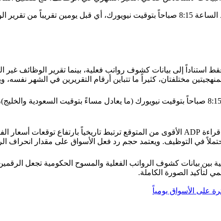
 بيانات الشهر السابق.
تين مختلفتان، كثيراً ما تتباين أرقام التقريرين في الشهر نفسه، ويبق
يصدر التقرير شهرياً، عادةً في الأربعاء الأول من كل شهر عند الساعة 8:15 صباحاً بتوقيت نيويورك (ما
لأن سوق العمل عنصر محوري في قرارات الاحتياطي الفيدرالي، فإن قراءة ADP الأقوى من المتوقع ترت
ملاً في التوظيف. ويعتمد حجم رد فعل الأسواق على مقدار انحراف الرق
ي لتأكيد الصورة الكاملة.
رة على الأسواق يومياً