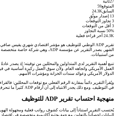
26
ثانية
المتوقع
59
السابق
24.3K
13
إصدار موثّق
3
تجاوز التوقعات
3
أقل من التوقعات
50%
نسبة التجاوز
24.3K
آخر قراءة فعلية
تقرير ADP الوطني للتوظيف هو مؤشر اقتصادي شهري يقيس صافي
الشهر. يصدر التقرير عن مؤسسة ADP،
من استبيانات.
العمل الأمريكي واتجاهه العام. ولأن سوق العمل ركيزة أساسية في قرا
الدولار الأمريكي وعوائد سندات الخزانة ومؤشرات الأسهم.
ويُقرأ التقرير دائماً بمقارنة الرقم الفعلي مع توقعات المحللين: فالقراء
في التوظيف. ومع ذلك يجدر الانتباه إلى أن أرقام ADP كثيراً ما تنحرف عن الأرقام الرسمية اللاحقة، لذا تتعامل معها الأسواق كمؤشر استرشادي مبكر لا كبديل عن التقرير الرسمي.
منهجية احتساب تقرير ADP للتوظيف
البيانات إحصائياً بالتعاون مع جهة بحثية أكاديمية متخصصة في اقتصا