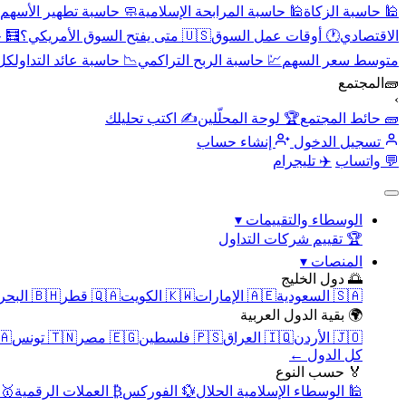
🕌 حاسبة الزكاة
🕌 حاسبة المرابحة الإسلامية
🧼 حاسبة تطهير الأسهم
الاقتصادي
🕐 أوقات عمل السوق
🇺🇸 متى يفتح السوق الأمريكي؟
🧮 
متوسط سعر السهم
💹 حاسبة الربح التراكمي
📉 حاسبة عائد التداول
كل 
🧱
المجتمع
›
🧱 حائط المجتمع
🏆 لوحة المحلّلين
✍️ اكتب تحليلك
تسجيل الدخول
إنشاء حساب
💬 واتساب
✈️ تليجرام
الوسطاء والتقييمات
▾
🏆 تقييم شركات التداول
المنصات
▾
🌅 دول الخليج
🇸🇦 السعودية
🇦🇪 الإمارات
🇰🇼 الكويت
🇶🇦 قطر
🇧🇭 البحرين
🌍 بقية الدول العربية
🇯🇴 الأردن
🇮🇶 العراق
🇵🇸 فلسطين
🇪🇬 مصر
🇹🇳 تونس
🇲🇦 
كل الدول ←
🏅 حسب النوع
🕌 الوسطاء الإسلامية الحلال
💱 الفوركس
₿ العملات الرقمية
🥇 