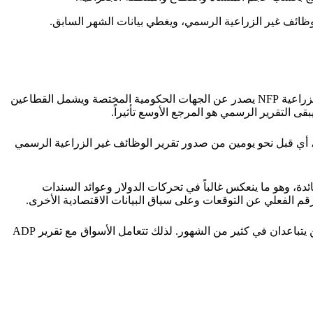
تقرير ADP يصدر عن مؤسسة خاصة ويقيس وظائف القطاع الخاص فقط استناداً إلى بيانات كشوف رواتب فعلية، بينما تقرير الوظائف غير الزراعية NFP يصدر عن الجهات الحكومية المختصة ويشمل القطاعين
ى التقرير الرسمي هو المرجع الأوسع تأثيراً.
 يعادل مساءً بتوقيت السعودية والخليج)، أي قبل نحو يومين من صدور تقرير الوظائف غير الزراعية الرسمي
بط تاريخياً بارتفاع توقعات أسعار الفائدة، وهو ما ينعكس غالباً في تحركات الدولار وعوائد السندات
م الفعلي عن التوقعات وعلى سياق البيانات الاقتصادية الأخرى.
لا يُعد ADP مؤشراً دقيقاً دائماً لاتجاه التقرير الرسمي؛ فالفروق المنهجية بين بيانات كشوف الرواتب الفعلية والمسوح الحكومية تجعل الرقمين يتباعدان في كثير من الشهور. لذلك تتعامل الأسواق مع تقرير ADP