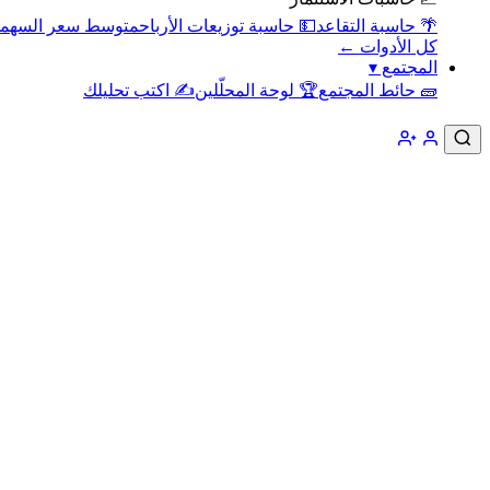
🌴 حاسبة التقاعد
💵 حاسبة توزيعات الأرباح
متوسط سعر السهم
كل الأدوات ←
المجتمع
▾
🧱 حائط المجتمع
🏆 لوحة المحلّلين
✍️ اكتب تحليلك