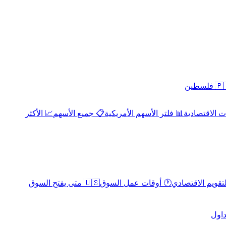
 فلسطين
 الاقتصادية
📊 فلتر الأسهم الأمريكية
📋 جميع الأسهم
📈 الأكثر
لتقويم الاقتصادي
🕐 أوقات عمل السوق
🇺🇸 متى يفتح السوق
داول