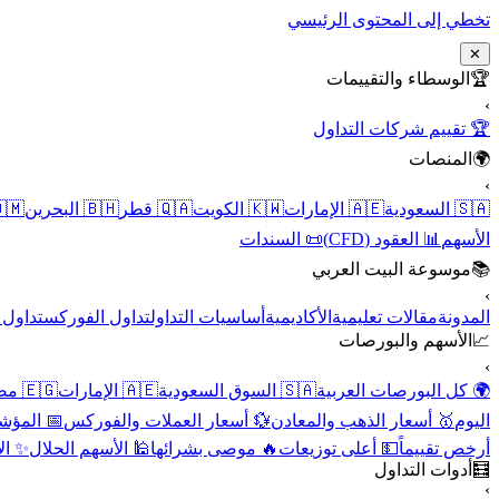
تخطي إلى المحتوى الرئيسي
✕
الوسطاء والتقييمات
🏆
›
🏆 تقييم شركات التداول
المنصات
🌍
›
 عُمان
🇧🇭 البحرين
🇶🇦 قطر
🇰🇼 الكويت
🇦🇪 الإمارات
🇸🇦 السعودية
📜 السندات
📊 العقود (CFD)
الأسهم
موسوعة البيت العربي
📚
›
الأسهم
تداول الفوركس
أساسيات التداول
الأكاديمية
مقالات تعليمية
المدونة
الأسهم والبورصات
📈
›
🇪🇬 مصر
🇦🇪 الإمارات
🇸🇦 السوق السعودية
🌍 كل البورصات العربية
لاقتصادية
💱 أسعار العملات والفوركس
🥇 أسعار الذهب والمعادن
اليوم
نقية
🕌 الأسهم الحلال
🔥 موصى بشرائها
💵 أعلى توزيعات
أرخص تقييماً
أدوات التداول
🧮
›