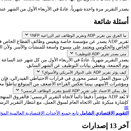
يصدر التقرير مرة واحدة شهرياً، عادةً في الأربعاء الأول من الشهر عند الساعة 8:15 صباحاً بتوقيت نيويورك، أي قبل يومين تقريباً من تقرير الوظائف غير الزراعية الرسمي، ويغطي
أسئلة شائعة
ما الفرق بين تقرير ADP وتقرير الوظائف غير الزراعية NFP؟
الخاص والحكومي ويعتمد على مسوح واسعة للمنشآت والأسر. ولأن المنهجي
متى يصدر تقرير ADP للتوظيف؟
يوم الجمعة، ويغطي بيانات التوظيف عن الشهر السابق.
كيف يؤثر تقرير ADP على الدولار الأمريكي والأسواق؟
ومؤشرات الأسهم، بينما تعكس القراءة الأضعف من المتوقع تباطؤاً محت
هل يمكن الاعتماد على تقرير ADP للتنبؤ بتقرير الوظائف الرسمي؟
كإشارة مبكرة على الاتجاه العام لسوق العمل، مع انتظار التقرير الرسم
📅
التقويم الاقتصادي الشامل
تابع جميع الأحداث الاقتصادية العالمية المؤث
آخر 13 إصدارات