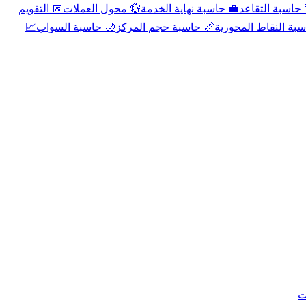
📅 التقويم
💱 محول العملات
💼 حاسبة نهاية الخدمة
🌴 حاسبة التقا
📈
🌙 حاسبة السواب
📏 حاسبة حجم المركز
📐 حاسبة النقاط الم
