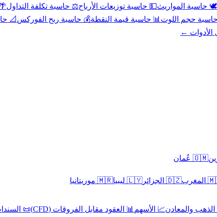
عد
⚖️ حاسبة تكلفة التداول
💵 حاسبة توزيعات الأرباح
🕊️ حاسبة المواريث
حورية
💰 حاسبة ربح الفوركس
📊 حاسبة قيمة النقطة
🧮 حاسبة حجم ال
كل الأدوا
🇴🇲 عُمان
🇲🇷 موريتانيا
🇱🇾 ليبيا
🇩🇿 الجزائر
🇲🇦 ا
 السندات
📊 العقود مقابل الفروقات (CFD)
📈 الأسهم
🥇 الذهب والمع