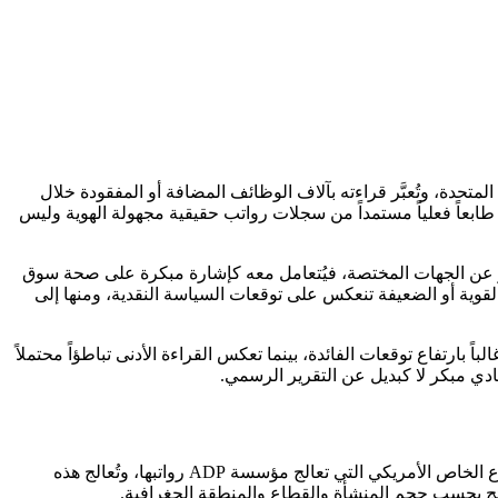
متحدة، وتُعبَّر قراءته بآلاف الوظائف المضافة أو المفقودة خلال
ح بياناتها طابعاً فعلياً مستمداً من سجلات رواتب حقيقية مجهولة الهوية وليس
ى المتداولين والمحللين من توقيته؛ إذ يصدر عادةً قبل نحو يومين من تقرير الوظائف غير الزراعية الرسمي (NFP) الصادر عن الجهات المختصة، فيُتعامل معه كإشارة مبكرة على صحة سوق
لقوية أو الضعيفة تنعكس على توقعات السياسة النقدية، ومنها إلى
اً بارتفاع توقعات الفائدة، بينما تعكس القراءة الأدنى تباطؤاً محتملاً
يُحتسب التقرير استناداً إلى بيانات كشوف رواتب فعلية ومجهولة الهوية تغطي أكثر من 25 مليون موظف لدى مئات الآلاف من شركات القطاع الخاص الأمريكي التي تعالج مؤسسة ADP رواتبها، وتُعالج هذه
ائج بحسب حجم المنشأة والقطاع والمنطقة الجغرافية.