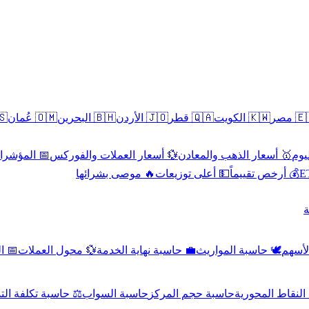
سطين
🇴🇲 عُمان
🇧🇭 البحرين
🇯🇴 الأردن
🇶🇦 قطر
🇰🇼 الكويت
🇪🇬 
 الاقتصادية
💱 أسعار العملات والفوركس
🥇 أسعار الذهب والمعادن
🥇 
🔥 موصى بشرائها
💵 أعلى توزيعات
💰 أرخص تقييماً

صادي
💱 محول العملات
💼 حاسبة نهاية الخدمة
🕊️ حاسبة المواريث
🧼 حا
اسبة تكلفة التداول
حاسبة السواب
حاسبة حجم المركز
حاسبة النقاط ال