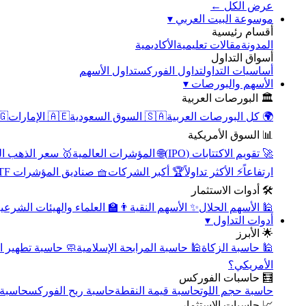
عرض الكل ←
▾
موسوعة البيت العربي
أقسام رئيسية
الأكاديمية
مقالات تعليمية
المدونة
أسواق التداول
تداول الأسهم
تداول الفوركس
أساسيات التداول
▾
الأسهم والبورصات
🏛️ البورصات العربية
مصر
🇦🇪 الإمارات
🇸🇦 السوق السعودية
🌍 كل البورصات العربية
📊 السوق الأمريكية
سعر الذهب اليوم
🌐 المؤشرات العالمية
🚀 تقويم الاكتتابات (IPO)
🧺 صناديق المؤشرات ETF
🏆 أكبر الشركات
⚡ الأكثر تداولاً
ارتفاعاً
🛠️ أدوات الاستثمار
‍🏫 العلماء والهيئات الشرعية
✨ الأسهم النقية
🕌 الأسهم الحلال
▾
أدوات التداول
🌟 الأبرز
سبة تطهير الأسهم
🕌 حاسبة المرابحة الإسلامية
🕌 حاسبة الزكاة
الأمريكي؟
🧮 حاسبات الفوركس
محورية
حاسبة ربح الفوركس
حاسبة قيمة النقطة
حاسبة حجم اللوت
📈 حاسبات الاستثمار