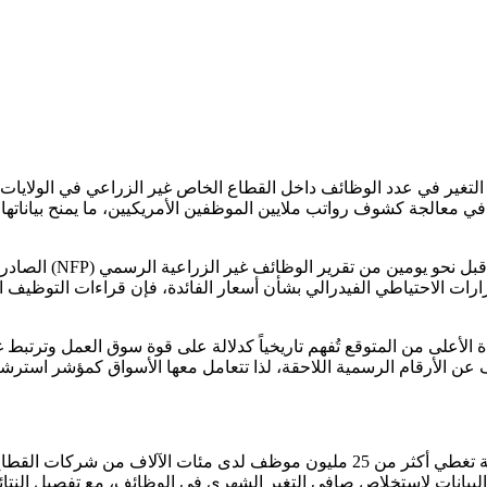
 التغير في عدد الوظائف داخل القطاع الخاص غير الزراعي في الولايات ال
 وهي شركة خاصة متخصصة في معالجة كشوف رواتب ملايين الموظفين الأمريكيين، ما يمن
تنبع أهمية التقرير لد
رات الاحتياطي الفيدرالي بشأن أسعار الفائدة، فإن قراءات التوظيف ا
ة الأعلى من المتوقع تُفهم تاريخياً كدلالة على قوة سوق العمل وترتبط غالب
د البيانات لاستخلاص صافي التغير الشهري في الوظائف، مع تفصيل النت