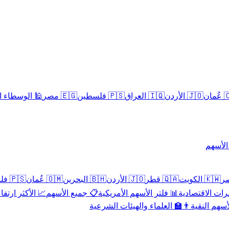
سلامية الحلال
🇪🇬 مصر
🇵🇸 فلسطين
🇮🇶 العراق
🇯🇴 الأردن
🇴
تداول 
🇵🇸 فلسطين
🇴🇲 عُمان
🇧🇭 البحرين
🇯🇴 الأردن
🇶🇦 قطر
🇰🇼 الكويت
 الأكثر ارتفاعاً
📋 جميع الأسهم
📊 فلتر الأسهم الأمريكية
📅 المؤشرات ا
👨‍🏫 العلماء والهيئات الشرعية
✨ الأسهم ال