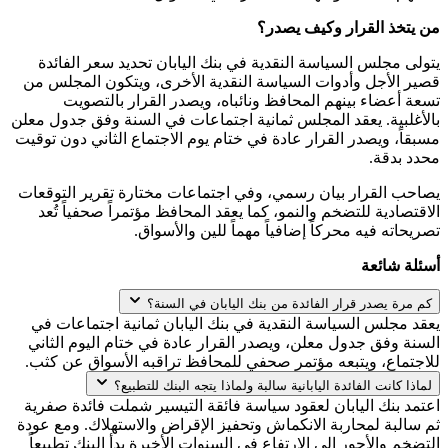
من يتخذ القرار وكيف يصدر؟
يتولى مجلس السياسة النقدية في بنك اليابان تحديد سعر الفائدة
قصير الأجل وأدوات السياسة النقدية الأخرى، ويتكون المجلس من
تسعة أعضاء بينهم المحافظ ونائباه، ويصدر القرار بالتصويت
بالأغلبية. يعقد المجلس ثمانية اجتماعات في السنة وفق جدول معلن
مسبقاً، ويصدر القرار عادة في ختام يوم الاجتماع الثاني دون توقيت
محدد بدقة.
يصاحب القرار بيان رسمي، وفي اجتماعات مختارة تقرير التوقعات
الاقتصادية للتضخم والنمو، كما يعقد المحافظ مؤتمراً صحفياً تُعد
تصريحاته فيه محركاً إضافياً مهماً للين والأسواق.
أسئلة شائعة
كم مرة يصدر قرار الفائدة من بنك اليابان في السنة؟
يعقد مجلس السياسة النقدية في بنك اليابان ثمانية اجتماعات في
السنة وفق جدول معلن، ويصدر القرار عادة في ختام اليوم الثاني
للاجتماع، ويتبعه مؤتمر صحفي للمحافظ تراقبه الأسواق عن كثب.
لماذا كانت الفائدة اليابانية سالبة ولماذا يتجه البنك للتطبيع؟
اعتمد بنك اليابان لعقود سياسة فائقة التيسير شملت فائدة صفرية
ثم سالبة لمحاربة الانكماش وتحفيز الإقراض والاستهلاك. ومع عودة
التضخم والأجور إلى الارتفاع في السنوات الأخيرة بدأ البنك تطبيعاً