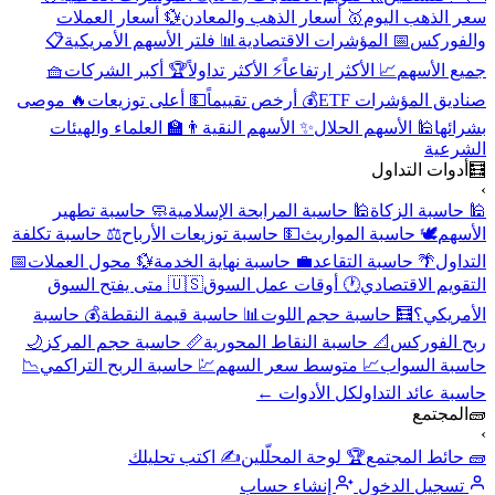
سعر الذهب اليوم
🥇 أسعار الذهب والمعادن
💱 أسعار العملات
والفوركس
📅 المؤشرات الاقتصادية
📊 فلتر الأسهم الأمريكية
📋
جميع الأسهم
📈 الأكثر ارتفاعاً
⚡ الأكثر تداولاً
🏆 أكبر الشركات
🧺
صناديق المؤشرات ETF
💰 أرخص تقييماً
💵 أعلى توزيعات
🔥 موصى
بشرائها
🕌 الأسهم الحلال
✨ الأسهم النقية
👨‍🏫 العلماء والهيئات
الشرعية
🧮
أدوات التداول
›
🕌 حاسبة الزكاة
🕌 حاسبة المرابحة الإسلامية
🧼 حاسبة تطهير
الأسهم
🕊️ حاسبة المواريث
💵 حاسبة توزيعات الأرباح
⚖️ حاسبة تكلفة
التداول
🌴 حاسبة التقاعد
💼 حاسبة نهاية الخدمة
💱 محول العملات
📅
التقويم الاقتصادي
🕐 أوقات عمل السوق
🇺🇸 متى يفتح السوق
الأمريكي؟
🧮 حاسبة حجم اللوت
📊 حاسبة قيمة النقطة
💰 حاسبة
ربح الفوركس
📐 حاسبة النقاط المحورية
📏 حاسبة حجم المركز
🌙
حاسبة السواب
📈 متوسط سعر السهم
💹 حاسبة الربح التراكمي
📉
حاسبة عائد التداول
كل الأدوات ←
🧱
المجتمع
›
🧱 حائط المجتمع
🏆 لوحة المحلّلين
✍️ اكتب تحليلك
تسجيل الدخول
إنشاء حساب