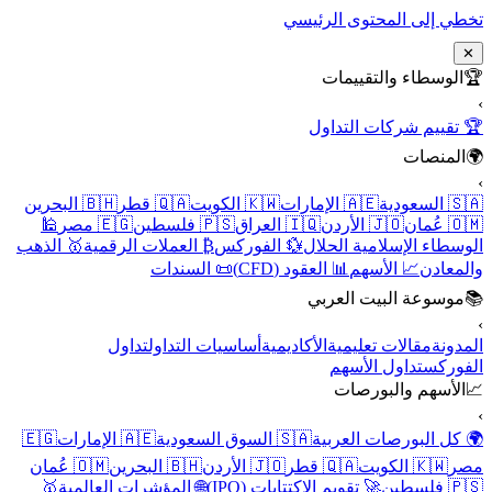
تخطي إلى المحتوى الرئيسي
✕
🏆
الوسطاء والتقييمات
›
🏆 تقييم شركات التداول
🌍
المنصات
›
🇸🇦 السعودية
🇦🇪 الإمارات
🇰🇼 الكويت
🇶🇦 قطر
🇧🇭 البحرين
🇴🇲 عُمان
🇯🇴 الأردن
🇮🇶 العراق
🇵🇸 فلسطين
🇪🇬 مصر
🕌
الوسطاء الإسلامية الحلال
💱 الفوركس
₿ العملات الرقمية
🥇 الذهب
والمعادن
📈 الأسهم
📊 العقود (CFD)
📜 السندات
📚
موسوعة البيت العربي
›
المدونة
مقالات تعليمية
الأكاديمية
أساسيات التداول
تداول
الفوركس
تداول الأسهم
📈
الأسهم والبورصات
›
🌍 كل البورصات العربية
🇸🇦 السوق السعودية
🇦🇪 الإمارات
🇪🇬
مصر
🇰🇼 الكويت
🇶🇦 قطر
🇯🇴 الأردن
🇧🇭 البحرين
🇴🇲 عُمان
🇵🇸 فلسطين
🚀 تقويم الاكتتابات (IPO)
🌐 المؤشرات العالمية
🥇