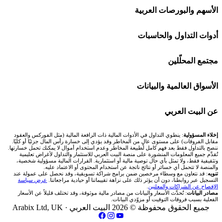
افاتريد AvaTrade
شركات تداول في السعودية
الأسهم والبورصات العربية
اكسنس Exness
شركات تداول في الإمارات
🌍 كل البورصات العربية
أدوات التداول والحاسبات
منصة بينانس
شركات تداول في الكويت
🇸🇦 السوق السعودية
🕌 حاسبة الزكاة
مجتمع المحلّلين
Bybit باي بت
شركات تداول في قطر
🇦🇪 أسواق الإمارات
💱 محول العملات
🧱 حائط المجتمع
الأسواق العالمية والبيانات
شركة Xm
شركات تداول في البحرين
🇪🇬 البورصة المصرية
🧮 حاسبة حجم اللوت
🏆 لوحة المحلّلين
🌐 المؤشرات العالمية
عن البيت العربي
شركة Okx
شركات تداول في عُمان
🇰🇼 بورصة الكويت
📊 حاسبة قيمة النقطة
✍️ اكتب تحليلك
🥇 سعر الذهب اليوم
من نحن
إخلاء المسؤولية
: ينطوي التداول في الأدوات المالية ذات الرافعة المالية (مثل الفوركس والعقود
مقابل الفروقات) على مستوى عالٍ من المخاطر وقد يؤدي إلى خسارة رأس المال جزئيًا أو كليًا.
ننصح بالتداول فقط بعد فهم كامل لطبيعة المخاطر وعدم استخدام أموال لا يمكنك تحمل خسارتها.
اكس تي بي XTB
شركات تداول في الأردن
🇶🇦 بورصة قطر
💰 حاسبة ربح الفوركس
تُقدَّم جميع المعلومات المنشورة على منصة البيت العربي للاستثمار والتداول لأغراض تعليمية
🥇 أسعار الذهب والمعادن
تواصل معنا
وتثقيفية فقط، ولا تمثل بأي حال توصية مالية أو استثمارية. القرارات المالية مسؤولية شخصية،
والمنصة لا تتحمل أي خسائر أو نتائج ناتجة عن استخدام المحتوى أو الاعتماد عليه.
انتراكتيف بروكرز IBKR
تنويه
: قد نتعاون مع وسطاء مرخصين ضمن برامج شراكة تسويقية، وقد نحصل على عمولة عند
شركات تداول في العراق
🇯🇴 بورصة عمّان
📌 حاسبة النقاط المحورية
التسجيل عبر روابطنا، دون أن يؤثر ذلك على نزاهة تقييماتنا أو حيادية مراجعاتنا.
عرض سياسة
💱 أسعار العملات والفوركس
فريق المؤلفين
الإفصاح عن الشراكات والمعلنين
.
مصادر البيانات
: تُحدَّث الأسعار والبيانات من مصادر مالية موثوقة، وقد تختلف قليلاً عن الأسعار
شركات تداول في فلسطين
الفعلية بسبب فروقات التوقيت أو مزوّدي البيانات.
🇧🇭 بورصة البحرين
📏 حاسبة حجم المركز
💵 سعر الريال السعودي في مصر
مقالات تعليمية
جميع الحقوق محفوظة © 2026 البيت العربي ·
Arabix Ltd, UK