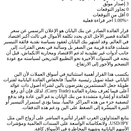
3
إصدار موثّق
0
تجاوز التوقعات
0
أقل من التوقعات
<1.00%
آخر قراءة فعلية
قرار الفائدة الصادر عن بنك اليابان هو الإعلان الرسمي عن سعر
الفائدة قصير الأجل الذي يحدد تكلفة الأموال في ثالث أكبر اقتصاد
في العالم. وقد اشتهر بنك اليابان لعقود بسياسة نقدية فائقة التيسير
شملت فائدة قريبة من الصفر بل وسالبة في بعض الفترات، إلى
جانب أدوات غير تقليدية لدعم الاقتصاد ومحاربة الانكماش، قبل أن
يتجه في السنوات الأخيرة نحو التطبيع التدريجي لسياسته مع عودة
التضخم والأجور إلى الارتفاع.
يكتسب هذا القرار أهمية استثنائية في أسواق العملات لأن الين
الياباني عملة تمويل رئيسية عالمياً؛ فانخفاض الفائدة اليابانية لفترات
طويلة جعل المستثمرين يقترضون بالين لشراء أصول ذات عوائد
أعلى فيما يُعرف بتجارة الفائدة (Carry Trade). لذلك فإن أي رفع
للفائدة أو إشارة متشددة من بنك اليابان يدعم الين عادة وقد يدفع
لتصفية جزء من هذه المراكز عالمياً، بينما يؤدي استمرار التيسير أو
النبرة الميسِّرة إلى الضغط على الين ودعم هذه التدفقات.
يتابع المتداولون العرب القرار لتأثيره المباشر على أزواج الين مثل
USD/JPY، ولانعكاساته الواسعة على السندات العالمية ومؤشرات
الأسهم اليابانية وشهية المخاطرة في الأسواق كافة.