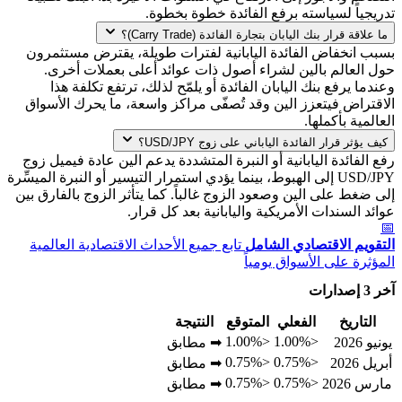
تدريجياً لسياسته برفع الفائدة خطوة بخطوة.
ما علاقة قرار بنك اليابان بتجارة الفائدة (Carry Trade)؟
بسبب انخفاض الفائدة اليابانية لفترات طويلة، يقترض مستثمرون
حول العالم بالين لشراء أصول ذات عوائد أعلى بعملات أخرى.
وعندما يرفع بنك اليابان الفائدة أو يلمّح لذلك، ترتفع تكلفة هذا
الاقتراض فيتعزز الين وقد تُصفّى مراكز واسعة، ما يحرك الأسواق
العالمية بأكملها.
كيف يؤثر قرار الفائدة الياباني على زوج USD/JPY؟
رفع الفائدة اليابانية أو النبرة المتشددة يدعم الين عادة فيميل زوج
USD/JPY إلى الهبوط، بينما يؤدي استمرار التيسير أو النبرة الميسِّرة
إلى ضغط على الين وصعود الزوج غالباً. كما يتأثر الزوج بالفارق بين
عوائد السندات الأمريكية واليابانية بعد كل قرار.
📅
التقويم الاقتصادي الشامل
تابع جميع الأحداث الاقتصادية العالمية
المؤثرة على الأسواق يومياً
آخر 3 إصدارات
التاريخ
الفعلي
المتوقع
النتيجة
<1.00%
<1.00%
يونيو 2026
➡ مطابق
<0.75%
<0.75%
أبريل 2026
➡ مطابق
<0.75%
<0.75%
مارس 2026
➡ مطابق