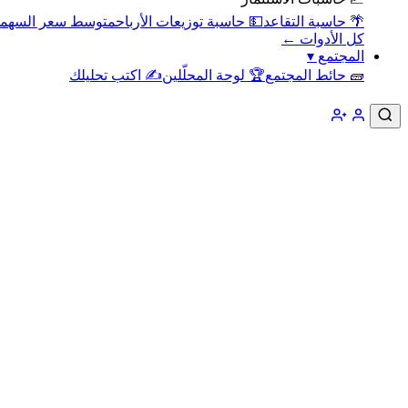
🌴 حاسبة التقاعد
💵 حاسبة توزيعات الأرباح
متوسط سعر السهم
كل الأدوات ←
المجتمع
▾
🧱 حائط المجتمع
🏆 لوحة المحلّلين
✍️ اكتب تحليلك