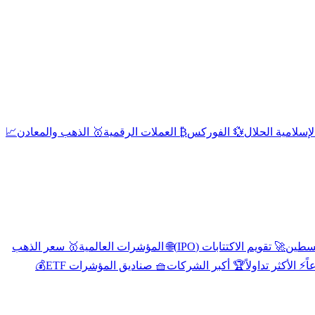
إسلامية الحلال
💱 الفوركس
₿ العملات الرقمية
🥇 الذهب والمعادن
📈
🚀 تقويم الاكتتابات (IPO)
🌐 المؤشرات العالمية
🥇 سعر الذهب
اً
⚡ الأكثر تداولاً
🏆 أكبر الشركات
🧺 صناديق المؤشرات ETF
💰