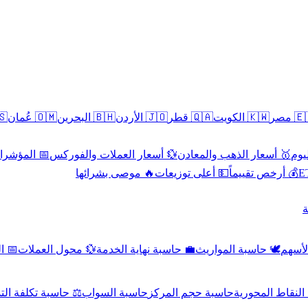
سطين
🇴🇲 عُمان
🇧🇭 البحرين
🇯🇴 الأردن
🇶🇦 قطر
🇰🇼 الكويت
🇪🇬 
 الاقتصادية
💱 أسعار العملات والفوركس
🥇 أسعار الذهب والمعادن
🥇 
🔥 موصى بشرائها
💵 أعلى توزيعات
💰 أرخص تقييماً

صادي
💱 محول العملات
💼 حاسبة نهاية الخدمة
🕊️ حاسبة المواريث
🧼 حا
اسبة تكلفة التداول
حاسبة السواب
حاسبة حجم المركز
حاسبة النقاط ال