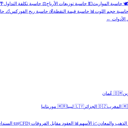
عد
⚖️ حاسبة تكلفة التداول
💵 حاسبة توزيعات الأرباح
🕊️ حاسبة المواريث
حورية
💰 حاسبة ربح الفوركس
📊 حاسبة قيمة النقطة
🧮 حاسبة حجم ال
كل الأدوا
🇴🇲 عُمان
🇲🇷 موريتانيا
🇱🇾 ليبيا
🇩🇿 الجزائر
🇲🇦 ا
 السندات
📊 العقود مقابل الفروقات (CFD)
📈 الأسهم
🥇 الذهب والمع