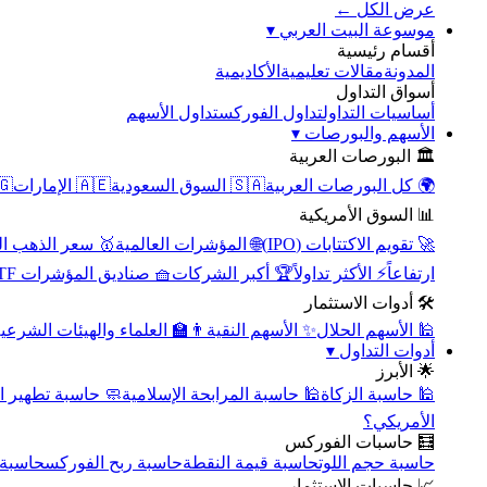
عرض الكل ←
▾
موسوعة البيت العربي
أقسام رئيسية
الأكاديمية
مقالات تعليمية
المدونة
أسواق التداول
تداول الأسهم
تداول الفوركس
أساسيات التداول
▾
الأسهم والبورصات
🏛️ البورصات العربية
مصر
🇦🇪 الإمارات
🇸🇦 السوق السعودية
🌍 كل البورصات العربية
📊 السوق الأمريكية
سعر الذهب اليوم
🌐 المؤشرات العالمية
🚀 تقويم الاكتتابات (IPO)
🧺 صناديق المؤشرات ETF
🏆 أكبر الشركات
⚡ الأكثر تداولاً
ارتفاعاً
🛠️ أدوات الاستثمار
‍🏫 العلماء والهيئات الشرعية
✨ الأسهم النقية
🕌 الأسهم الحلال
▾
أدوات التداول
🌟 الأبرز
سبة تطهير الأسهم
🕌 حاسبة المرابحة الإسلامية
🕌 حاسبة الزكاة
الأمريكي؟
🧮 حاسبات الفوركس
محورية
حاسبة ربح الفوركس
حاسبة قيمة النقطة
حاسبة حجم اللوت
📈 حاسبات الاستثمار