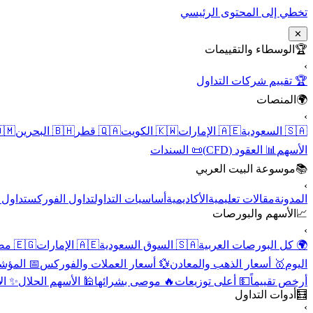
تخطي إلى المحتوى الرئيسي
✕
الوسطاء والتقييمات
🏆
›
🏆 تقييم شركات التداول
المنصات
🌍
›
 عُمان
🇧🇭 البحرين
🇶🇦 قطر
🇰🇼 الكويت
🇦🇪 الإمارات
🇸🇦 السعودية
📜 السندات
📊 العقود (CFD)
الأسهم
موسوعة البيت العربي
📚
›
الأسهم
تداول الفوركس
أساسيات التداول
الأكاديمية
مقالات تعليمية
المدونة
الأسهم والبورصات
📈
›
🇪🇬 مصر
🇦🇪 الإمارات
🇸🇦 السوق السعودية
🌍 كل البورصات العربية
لاقتصادية
💱 أسعار العملات والفوركس
🥇 أسعار الذهب والمعادن
اليوم
نقية
🕌 الأسهم الحلال
🔥 موصى بشرائها
💵 أعلى توزيعات
أرخص تقييماً
أدوات التداول
🧮
›