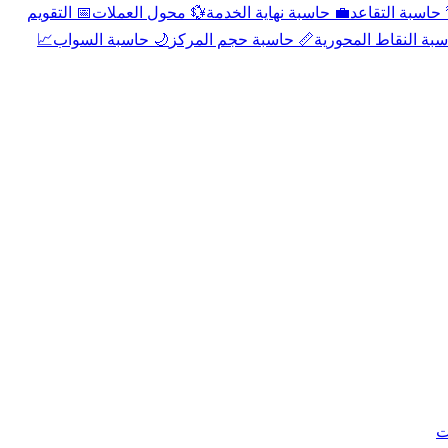
📅 التقويم
💱 محول العملات
💼 حاسبة نهاية الخدمة
🌴 حاسبة التقا
📈
🌙 حاسبة السواب
📏 حاسبة حجم المركز
📐 حاسبة النقاط الم
