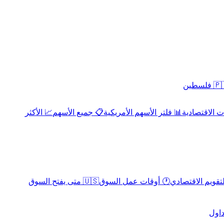
 فلسطين
 الاقتصادية
📊 فلتر الأسهم الأمريكية
📋 جميع الأسهم
📈 الأكثر
لتقويم الاقتصادي
🕐 أوقات عمل السوق
🇺🇸 متى يفتح السوق
داول