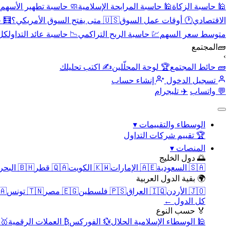
🕌 حاسبة الزكاة
🕌 حاسبة المرابحة الإسلامية
🧼 حاسبة تطهير الأسهم
الاقتصادي
🕐 أوقات عمل السوق
🇺🇸 متى يفتح السوق الأمريكي؟
🧮 
متوسط سعر السهم
💹 حاسبة الربح التراكمي
📉 حاسبة عائد التداول
كل 
🧱
المجتمع
›
🧱 حائط المجتمع
🏆 لوحة المحلّلين
✍️ اكتب تحليلك
تسجيل الدخول
إنشاء حساب
💬 واتساب
✈️ تليجرام
الوسطاء والتقييمات
▾
🏆 تقييم شركات التداول
المنصات
▾
🌅 دول الخليج
🇸🇦 السعودية
🇦🇪 الإمارات
🇰🇼 الكويت
🇶🇦 قطر
🇧🇭 البحرين
🌍 بقية الدول العربية
🇯🇴 الأردن
🇮🇶 العراق
🇵🇸 فلسطين
🇪🇬 مصر
🇹🇳 تونس
🇲🇦 
كل الدول ←
🏅 حسب النوع
🕌 الوسطاء الإسلامية الحلال
💱 الفوركس
₿ العملات الرقمية
🥇 