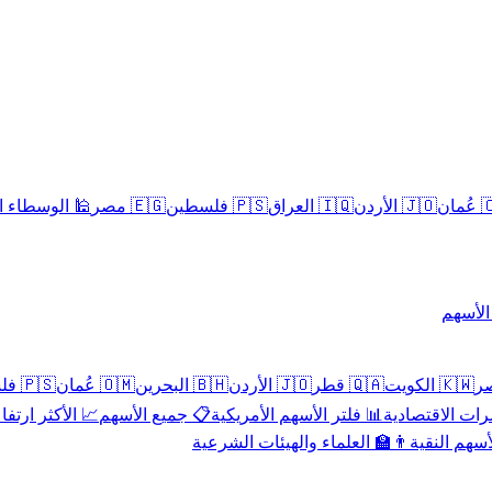
سلامية الحلال
🇪🇬 مصر
🇵🇸 فلسطين
🇮🇶 العراق
🇯🇴 الأردن
🇴
تداول 
🇵🇸 فلسطين
🇴🇲 عُمان
🇧🇭 البحرين
🇯🇴 الأردن
🇶🇦 قطر
🇰🇼 الكويت
 الأكثر ارتفاعاً
📋 جميع الأسهم
📊 فلتر الأسهم الأمريكية
📅 المؤشرات ا
👨‍🏫 العلماء والهيئات الشرعية
✨ الأسهم ال