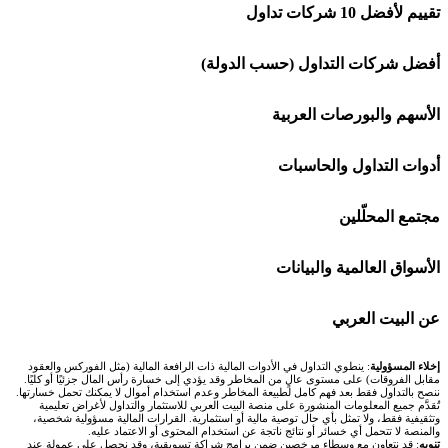
تقييم لأفضل 10 شركات تداول
شركة Capital.com
أفضل شركات التداول (حسب الدولة)
افاتريد AvaTrade
شركات تداول في السعودية
الأسهم والبورصات العربية
اكسنس Exness
شركات تداول في الإمارات
🌍 كل البورصات العربية
أدوات التداول والحاسبات
منصة بينانس
شركات تداول في الكويت
🇸🇦 السوق السعودية
🕌 حاسبة الزكاة
مجتمع المحلّلين
Bybit باي بت
شركات تداول في قطر
🇦🇪 أسواق الإمارات
💱 محول العملات
🧱 حائط المجتمع
الأسواق العالمية والبيانات
شركة Xm
شركات تداول في البحرين
🇪🇬 البورصة المصرية
🧮 حاسبة حجم اللوت
🏆 لوحة المحلّلين
🌐 المؤشرات العالمية
عن البيت العربي
شركة Okx
شركات تداول في عُمان
🇰🇼 بورصة الكويت
📊 حاسبة قيمة النقطة
✍️ اكتب تحليلك
🥇 سعر الذهب اليوم
من نحن
إخلاء المسؤولية
: ينطوي التداول في الأدوات المالية ذات الرافعة المالية (مثل الفوركس والعقود
مقابل الفروقات) على مستوى عالٍ من المخاطر وقد يؤدي إلى خسارة رأس المال جزئيًا أو كليًا.
ننصح بالتداول فقط بعد فهم كامل لطبيعة المخاطر وعدم استخدام أموال لا يمكنك تحمل خسارتها.
اكس تي بي XTB
شركات تداول في الأردن
🇶🇦 بورصة قطر
💰 حاسبة ربح الفوركس
تُقدَّم جميع المعلومات المنشورة على منصة البيت العربي للاستثمار والتداول لأغراض تعليمية
🥇 أسعار الذهب والمعادن
تواصل معنا
وتثقيفية فقط، ولا تمثل بأي حال توصية مالية أو استثمارية. القرارات المالية مسؤولية شخصية،
والمنصة لا تتحمل أي خسائر أو نتائج ناتجة عن استخدام المحتوى أو الاعتماد عليه.
انتراكتيف بروكرز IBKR
تنويه
: قد نتعاون مع وسطاء مرخصين ضمن برامج شراكة تسويقية، وقد نحصل على عمولة عند