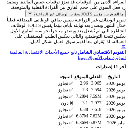
القراءة الأدنى من التوقعات قد تعزز توقعات خفض الفائدة. ويعتمد
رد فعل السوق على حجم الفارق بين القراءة الفعلية والمتوقعة.
ما الفرق بين مؤشر JOLTS وتقرير الوظائف غير الزراعية؟
تقرير الوظائف غير الزراعية يقيس صافي الوظائف المضافة فعلياً
خلال الشهر ويصدر بعد نهايته بأيام، بينما يقيس JOLTS الوظائف
الشاغرة التي لم تُشغل بعد ويصدر متأخراً نحو ستة أسابيع. الأول
يعكس نتيجة التوظيف، والثاني يعكس الطلب المستقبلي على
العمالة، لذا يُقرآن معاً لفهم سوق العمل بشكل أكمل.
📅
التقويم الاقتصادي الشامل
تابع جميع الأحداث الاقتصادية العالمية
المؤثرة على الأسواق يومياً
آخر 11 إصدارات
التاريخ
الفعلي
المتوقع
النتيجة
2.96
3.065
يونيو 2026
✅ تجاوز
7.3
7.594
يونيو 2026
✅ تجاوز
7.28M
7.59M
يونيو 2026
✅ تجاوز
3.1
2.977
يونيو 2026
❌ دون
6.88
7.618
يونيو 2026
✅ تجاوز
6.87M
7.62M
يونيو 2026
✅ تجاوز
6.86M
6.87M
مايو 2026
✅ تجاوز