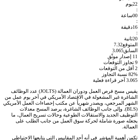
22
يوم
:
00
ساعة
:
16
دقيقة
:
19
ثانية
المتوقع
7.32
السابق
3.065
11
إصدار موثّق
9
تجاوز التوقعات
2
أقل من التوقعات
82%
نسبة التجاوز
3.065
آخر قراءة فعلية
يقيس مسح فرص العمل ودوران العمالة (JOLTS) عدد الوظائف
الشاغرة غير المشغولة في الاقتصاد الأمريكي في آخر يوم عمل من
الشهر المرجعي، ويصدر شهرياً عن مكتب إحصاءات العمل الأمريكي
(BLS). وإلى جانب الوظائف الشاغرة، يرصد المسح معدلات
التوظيف الجديد والاستقالات الطوعية وحالات تسريح العمال، ما
يجعله صورة شاملة لحركة سوق العمل من جانب الطلب على
العمالة.
تكمن أهمية المؤشر في أنه أحد المقاييس التي يتابعها الاحتياطي