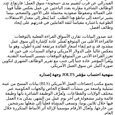
الفيدرالي عن قرب لتقييم مدى «سخونة» سوق العمل؛ فارتفاع عدد
الوظائف الشاغرة مقارنة بعدد الباحثين عن عمل يعكس طلباً قوياً
على العمالة وضغوطاً صعودية محتملة على الأجور والتضخم، بينما
يشير تراجعه إلى تباطؤ هذا الطلب. كما يُنظر إلى معدل الاستقالات
الطوعية باعتباره مقياساً لثقة العاملين في قدرتهم على إيجاد
وظائف أفضل.
عند صدور البيانات، تقارن الأسواق القراءة الفعلية بالتوقعات:
فالقراءة الأعلى من المتوقع تُفسَّر عادة كإشارة إلى سوق عمل
مشدود قد يدعم إبقاء أسعار الفائدة مرتفعة لفترة أطول، وهو ما
ينعكس غالباً على الدولار الأمريكي وعوائد السندات، في حين قد
تعزز القراءة الأدنى من المتوقع التوقعات بتيسير السياسة النقدية.
ويُقرأ المؤشر عادة جنباً إلى جنب مع تقرير الوظائف الشهري لتكوين
صورة أكمل عن سوق العمل الأمريكي.
منهجية احتساب مؤشر JOLTS وجهة إصداره
يجمع مكتب إحصاءات العمل الأمريكي (BLS) بيانات المسح من عينة
تمثيلية واسعة من منشآت القطاع الخاص والجهات الحكومية عبر
مختلف الولايات والقطاعات. وتُعرَّف الوظيفة الشاغرة بأنها وظيفة
قائمة وغير مشغولة في آخر يوم عمل من الشهر، يمكن بدء العمل
فيها خلال ثلاثين يوماً، وتسعى المنشأة فعلياً إلى شغلها بمرشحين
من خارجها. وتُعدَّل الأرقام موسمياً لإزالة أثر الأنماط المتكررة خلال
العام.