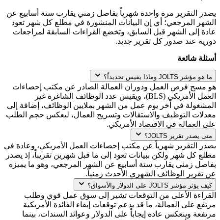
يصدر التقرير مرة واحدة شهرياً بفاصل زمني يقارب ستة أسابيع عن
الشهر المرجعي؛ أي إن البيانات المنشورة في مطلع كل شهر تعود
عادة إلى الشهر قبل السابق، وتخضع القراءات السابقة لمراجعات
دورية عند صدور كل تقرير جديد.
أسئلة شائعة
ما هو مؤشر JOLTS وماذا يقيس تحديداً؟
هو مسح فرص العمل ودوران العمالة الصادر عن مكتب إحصاءات
العمل الأمريكي (BLS)، ويقيس عدد الوظائف الشاغرة غير
المشغولة في آخر يوم عمل من الشهر بملايين الوظائف، إضافة إلى
معدلات التوظيف والاستقالات وتسريح العمال، ليعكس حجم الطلب
على العمالة في الاقتصاد الأمريكي.
متى يصدر تقرير JOLTS؟
يصدر التقرير شهرياً عن مكتب إحصاءات العمل الأمريكي، وعادة في
مطلع كل شهر ولكن ببيانات تعود إلى ما قبل شهرين تقريباً، إذ يصدر
بفاصل زمني يقارب ستة أسابيع عن الشهر المرجعي، وهو ما يميزه
عن تقرير الوظائف الشهري الأحدث زمنياً.
كيف يؤثر مؤشر JOLTS على الدولار والأسواق؟
القراءة الأعلى من التوقعات تشير إلى سوق عمل قوي وطلب
مرتفع على العمالة، ما قد يدعم توقعات إبقاء الفائدة الأمريكية
مرتفعة وينعكس عادة إيجاباً على الدولار وعوائد السندات، بينما