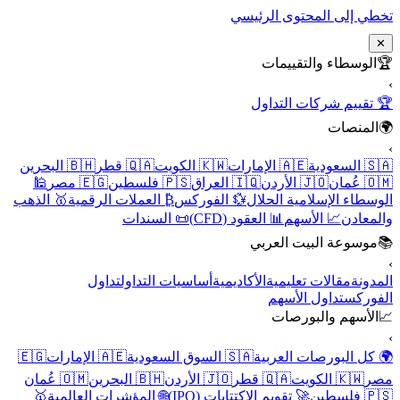
تخطي إلى المحتوى الرئيسي
✕
🏆
الوسطاء والتقييمات
›
🏆 تقييم شركات التداول
🌍
المنصات
›
🇸🇦 السعودية
🇦🇪 الإمارات
🇰🇼 الكويت
🇶🇦 قطر
🇧🇭 البحرين
🇴🇲 عُمان
🇯🇴 الأردن
🇮🇶 العراق
🇵🇸 فلسطين
🇪🇬 مصر
🕌
الوسطاء الإسلامية الحلال
💱 الفوركس
₿ العملات الرقمية
🥇 الذهب
والمعادن
📈 الأسهم
📊 العقود (CFD)
📜 السندات
📚
موسوعة البيت العربي
›
المدونة
مقالات تعليمية
الأكاديمية
أساسيات التداول
تداول
الفوركس
تداول الأسهم
📈
الأسهم والبورصات
›
🌍 كل البورصات العربية
🇸🇦 السوق السعودية
🇦🇪 الإمارات
🇪🇬
مصر
🇰🇼 الكويت
🇶🇦 قطر
🇯🇴 الأردن
🇧🇭 البحرين
🇴🇲 عُمان
🇵🇸 فلسطين
🚀 تقويم الاكتتابات (IPO)
🌐 المؤشرات العالمية
🥇