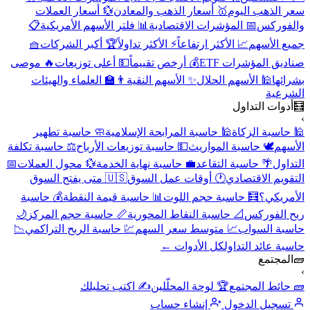
سعر الذهب اليوم
🥇 أسعار الذهب والمعادن
💱 أسعار العملات
والفوركس
📅 المؤشرات الاقتصادية
📊 فلتر الأسهم الأمريكية
📋
جميع الأسهم
📈 الأكثر ارتفاعاً
⚡ الأكثر تداولاً
🏆 أكبر الشركات
🧺
صناديق المؤشرات ETF
💰 أرخص تقييماً
💵 أعلى توزيعات
🔥 موصى
بشرائها
🕌 الأسهم الحلال
✨ الأسهم النقية
👨‍🏫 العلماء والهيئات
الشرعية
🧮
أدوات التداول
›
🕌 حاسبة الزكاة
🕌 حاسبة المرابحة الإسلامية
🧼 حاسبة تطهير
الأسهم
🕊️ حاسبة المواريث
💵 حاسبة توزيعات الأرباح
⚖️ حاسبة تكلفة
التداول
🌴 حاسبة التقاعد
💼 حاسبة نهاية الخدمة
💱 محول العملات
📅
التقويم الاقتصادي
🕐 أوقات عمل السوق
🇺🇸 متى يفتح السوق
الأمريكي؟
🧮 حاسبة حجم اللوت
📊 حاسبة قيمة النقطة
💰 حاسبة
ربح الفوركس
📐 حاسبة النقاط المحورية
📏 حاسبة حجم المركز
🌙
حاسبة السواب
📈 متوسط سعر السهم
💹 حاسبة الربح التراكمي
📉
حاسبة عائد التداول
كل الأدوات ←
🧱
المجتمع
›
🧱 حائط المجتمع
🏆 لوحة المحلّلين
✍️ اكتب تحليلك
تسجيل الدخول
إنشاء حساب