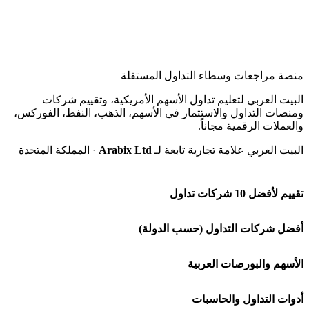
منصة مراجعات وسطاء التداول المستقلة
البيت العربي لتعليم تداول الأسهم الأمريكية، وتقييم شركات
ومنصات التداول والاستثمار في الأسهم، الذهب، النفط، الفوركس،
والعملات الرقمية مجاناً.
البيت العربي علامة تجارية تابعة لـ
Arabix Ltd
· المملكة المتحدة
تقييم لأفضل 10 شركات تداول
شركة Capital.com
أفضل شركات التداول (حسب الدولة)
افاتريد AvaTrade
شركات تداول في السعودية
الأسهم والبورصات العربية
اكسنس Exness
شركات تداول في الإمارات
🌍 كل البورصات العربية
أدوات التداول والحاسبات