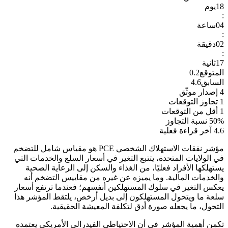
18
يوم
:
04
ساعة
:
02
دقيقة
:
16
ثانية
المتوقع
0.2
السابق
4.6
4
إصدار موثّق
1
تجاوز التوقعات
1
أقل من التوقعات
50%
نسبة التجاوز
4.6
آخر قراءة فعلية
مؤشر نفقات الاستهلاك الشخصي PCE هو مقياس شامل للتضخم
في الولايات المتحدة، يتتبع التغير في أسعار السلع والخدمات التي
يستهلكها الأفراد فعليًا، من الغذاء والسكن إلى الرعاية الصحية
والخدمات المالية. وما يميزه عن غيره من مقاييس التضخم أنه
يعكس التغير في سلوك المستهلكين أنفسهم؛ فعندما ترتفع أسعار
سلعة ما ويتحول المستهلكون إلى بديل أرخص، يلتقط المؤشر هذا
التحول، ما يجعله صورة أدق لتكلفة المعيشة الحقيقية.
تكمن أهمية المؤشر في أن الاحتياطي الفيدرالي الأمريكي يعتمده