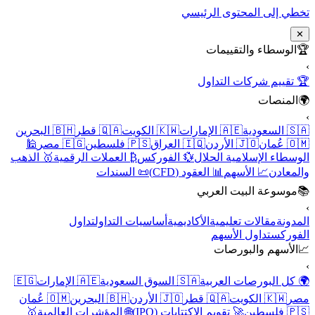
تخطي إلى المحتوى الرئيسي
✕
🏆
الوسطاء والتقييمات
›
🏆 تقييم شركات التداول
🌍
المنصات
›
🇸🇦 السعودية
🇦🇪 الإمارات
🇰🇼 الكويت
🇶🇦 قطر
🇧🇭 البحرين
🇴🇲 عُمان
🇯🇴 الأردن
🇮🇶 العراق
🇵🇸 فلسطين
🇪🇬 مصر
🕌
الوسطاء الإسلامية الحلال
💱 الفوركس
₿ العملات الرقمية
🥇 الذهب
والمعادن
📈 الأسهم
📊 العقود (CFD)
📜 السندات
📚
موسوعة البيت العربي
›
المدونة
مقالات تعليمية
الأكاديمية
أساسيات التداول
تداول
الفوركس
تداول الأسهم
📈
الأسهم والبورصات
›
🌍 كل البورصات العربية
🇸🇦 السوق السعودية
🇦🇪 الإمارات
🇪🇬
مصر
🇰🇼 الكويت
🇶🇦 قطر
🇯🇴 الأردن
🇧🇭 البحرين
🇴🇲 عُمان
🇵🇸 فلسطين
🚀 تقويم الاكتتابات (IPO)
🌐 المؤشرات العالمية
🥇