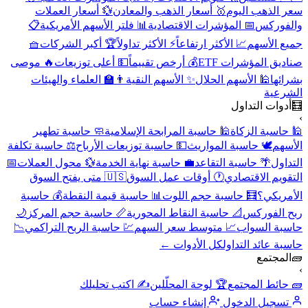
سعر الذهب اليوم
🥇 أسعار الذهب والمعادن
💱 أسعار العملات
والفوركس
📅 المؤشرات الاقتصادية
📊 فلتر الأسهم الأمريكية
📋
جميع الأسهم
📈 الأكثر ارتفاعاً
⚡ الأكثر تداولاً
🏆 أكبر الشركات
🧺
صناديق المؤشرات ETF
💰 أرخص تقييماً
💵 أعلى توزيعات
🔥 موصى
بشرائها
🕌 الأسهم الحلال
✨ الأسهم النقية
👨‍🏫 العلماء والهيئات
الشرعية
🧮
أدوات التداول
›
🕌 حاسبة الزكاة
🕌 حاسبة المرابحة الإسلامية
🧼 حاسبة تطهير
الأسهم
🕊️ حاسبة المواريث
💵 حاسبة توزيعات الأرباح
⚖️ حاسبة تكلفة
التداول
🌴 حاسبة التقاعد
💼 حاسبة نهاية الخدمة
💱 محول العملات
📅
التقويم الاقتصادي
🕐 أوقات عمل السوق
🇺🇸 متى يفتح السوق
الأمريكي؟
🧮 حاسبة حجم اللوت
📊 حاسبة قيمة النقطة
💰 حاسبة
ربح الفوركس
📐 حاسبة النقاط المحورية
📏 حاسبة حجم المركز
🌙
حاسبة السواب
📈 متوسط سعر السهم
💹 حاسبة الربح التراكمي
📉
حاسبة عائد التداول
كل الأدوات ←
🧱
المجتمع
›
🧱 حائط المجتمع
🏆 لوحة المحلّلين
✍️ اكتب تحليلك
تسجيل الدخول
إنشاء حساب