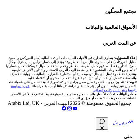
منصة بينانس
شركات تداول في الكويت
🇸🇦 السوق السعودية
🕌 حاسبة الزكاة
مجتمع المحلّلين
Bybit باي بت
شركات تداول في قطر
🇦🇪 أسواق الإمارات
💱 محول العملات
🧱 حائط المجتمع
الأسواق العالمية والبيانات
شركة Xm
شركات تداول في البحرين
🇪🇬 البورصة المصرية
🧮 حاسبة حجم اللوت
🏆 لوحة المحلّلين
🌐 المؤشرات العالمية
عن البيت العربي
شركة Okx
شركات تداول في عُمان
🇰🇼 بورصة الكويت
📊 حاسبة قيمة النقطة
✍️ اكتب تحليلك
🥇 سعر الذهب اليوم
من نحن
إخلاء المسؤولية
: ينطوي التداول في الأدوات المالية ذات الرافعة المالية (مثل الفوركس والعقود
مقابل الفروقات) على مستوى عالٍ من المخاطر وقد يؤدي إلى خسارة رأس المال جزئيًا أو كليًا.
ننصح بالتداول فقط بعد فهم كامل لطبيعة المخاطر وعدم استخدام أموال لا يمكنك تحمل خسارتها.
اكس تي بي XTB
شركات تداول في الأردن
🇶🇦 بورصة قطر
💰 حاسبة ربح الفوركس
تُقدَّم جميع المعلومات المنشورة على منصة البيت العربي للاستثمار والتداول لأغراض تعليمية
🥇 أسعار الذهب والمعادن
تواصل معنا
وتثقيفية فقط، ولا تمثل بأي حال توصية مالية أو استثمارية. القرارات المالية مسؤولية شخصية،
والمنصة لا تتحمل أي خسائر أو نتائج ناتجة عن استخدام المحتوى أو الاعتماد عليه.
انتراكتيف بروكرز IBKR
تنويه
: قد نتعاون مع وسطاء مرخصين ضمن برامج شراكة تسويقية، وقد نحصل على عمولة عند
شركات تداول في العراق
🇯🇴 بورصة عمّان
📌 حاسبة النقاط المحورية
التسجيل عبر روابطنا، دون أن يؤثر ذلك على نزاهة تقييماتنا أو حيادية مراجعاتنا.
عرض سياسة
💱 أسعار العملات والفوركس
فريق المؤلفين
الإفصاح عن الشراكات والمعلنين
.
مصادر البيانات
: تُحدَّث الأسعار والبيانات من مصادر مالية موثوقة، وقد تختلف قليلاً عن الأسعار
شركات تداول في فلسطين
الفعلية بسبب فروقات التوقيت أو مزوّدي البيانات.
🇧🇭 بورصة البحرين
📏 حاسبة حجم المركز
💵 سعر الريال السعودي في مصر
مقالات تعليمية
جميع الحقوق محفوظة © 2026 البيت العربي ·
Arabix Ltd, UK
شركات تداول في مصر
🇴🇲 بورصة مسقط
🔄 حاسبة تكلفة السواب
📅 المؤشرات الاقتصادية
سياسة تقييم الشركات
تداول الآن
🇵🇸 بورصة فلسطين
📈 حاسبة عائد التداول
شركات التداول النصابة
منى