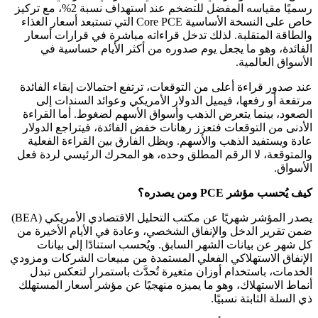
رسميًا مقياسه المفضل للتضخم عند استهداف نسبة 2%، مع تركيز
خاص على النسخة الأساسية Core PCE التي تستبعد أسعار الغذاء
والطاقة المتقلبة. لذلك تدخل قراءاته مباشرة في قرارات أسعار
الفائدة، وهو ما يجعل يوم صدوره من أكثر الأيام حساسية في
الأسواق العالمية.
عند صدور قراءة أعلى من التوقعات، ترتفع احتمالات إبقاء الفائدة
مرتفعة أو رفعها، فيميل الدولار الأمريكي وعوائد السندات إلى
الصعود، بينما يتعرض الذهب وأسواق الأسهم لضغوط. أما القراءة
الأدنى من التوقعات فتعزز رهانات خفض الفائدة، فيتراجع الدولار
عادة ويستفيد الذهب والأسهم. ويظل الفارق بين القراءة الفعلية
والمتوقعة، لا الرقم المطلق وحده، هو المحرك الرئيسي لردة فعل
الأسواق.
كيف يُحسب مؤشر PCE ومن يصدره؟
يصدر المؤشر شهريًا عن مكتب التحليل الاقتصادي الأمريكي (BEA)
ضمن تقرير الدخل والإنفاق الشخصي، وعادة في الأيام الأخيرة من
كل شهر عن بيانات الشهر السابق. ويُحسب استنادًا إلى بيانات
الإنفاق الاستهلاكي الفعلي المستمدة من مبيعات الشركات ومزودي
الخدمات، باستخدام أوزان متغيرة تُحدَّث باستمرار لتعكس تبدل
أنماط الاستهلاك، وهو ما يميزه منهجيًا عن مؤشر أسعار المستهلك
ذي السلة الثابتة نسبيًا.