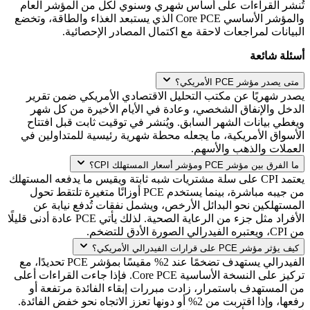
تُنشر القراءات على أساس شهري وسنوي لكل من المؤشر العام
والمؤشر الأساسي Core PCE الذي يستبعد الغذاء والطاقة، وتخضع
البيانات لمراجعات لاحقة مع اكتمال المصادر الإحصائية.
أسئلة شائعة
متى يصدر مؤشر PCE الأمريكي؟
يصدر شهريًا عن مكتب التحليل الاقتصادي الأمريكي ضمن تقرير
الدخل والإنفاق الشخصي، وعادة في الأيام الأخيرة من كل شهر
ويغطي بيانات الشهر السابق. ويُنشر في توقيت ثابت قبل افتتاح
الأسواق الأمريكية، ما يجعله محطة شهرية رئيسية للمتداولين في
العملات والذهب والأسهم.
ما الفرق بين مؤشر PCE ومؤشر أسعار المستهلك CPI؟
يعتمد CPI على سلة مشتريات شبه ثابتة ويقيس ما يدفعه المستهلك
من جيبه مباشرة، بينما يستخدم PCE أوزانًا متغيرة تلتقط تحول
المستهلكين نحو البدائل الأرخص، ويشمل نفقات تُدفع نيابة عن
الأفراد مثل جزء من الرعاية الصحية. لذلك يأتي PCE عادة أدنى قليلًا
من CPI، ويعتبره الفيدرالي الصورة الأدق للتضخم.
كيف يؤثر مؤشر PCE على قرارات الفيدرالي الأمريكي؟
الفيدرالي يستهدف تضخمًا عند 2% مقيسًا بمؤشر PCE تحديدًا، مع
تركيز على النسخة الأساسية Core PCE. فإذا جاءت القراءات أعلى
من المستهدف باستمرار، زادت مبررات إبقاء الفائدة مرتفعة أو
رفعها، وإذا اقتربت من 2% أو دونها تعزز الاتجاه نحو خفض الفائدة.