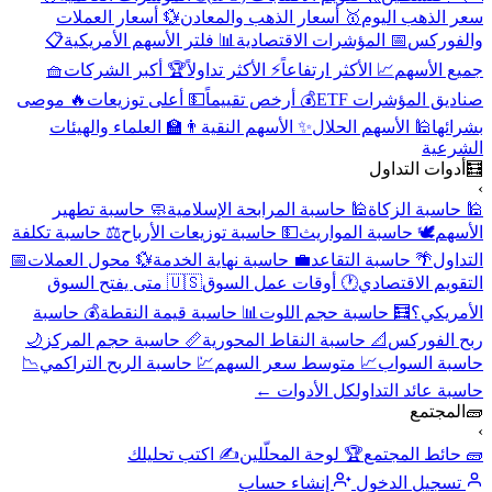
سعر الذهب اليوم
🥇 أسعار الذهب والمعادن
💱 أسعار العملات
والفوركس
📅 المؤشرات الاقتصادية
📊 فلتر الأسهم الأمريكية
📋
جميع الأسهم
📈 الأكثر ارتفاعاً
⚡ الأكثر تداولاً
🏆 أكبر الشركات
🧺
صناديق المؤشرات ETF
💰 أرخص تقييماً
💵 أعلى توزيعات
🔥 موصى
بشرائها
🕌 الأسهم الحلال
✨ الأسهم النقية
👨‍🏫 العلماء والهيئات
الشرعية
🧮
أدوات التداول
›
🕌 حاسبة الزكاة
🕌 حاسبة المرابحة الإسلامية
🧼 حاسبة تطهير
الأسهم
🕊️ حاسبة المواريث
💵 حاسبة توزيعات الأرباح
⚖️ حاسبة تكلفة
التداول
🌴 حاسبة التقاعد
💼 حاسبة نهاية الخدمة
💱 محول العملات
📅
التقويم الاقتصادي
🕐 أوقات عمل السوق
🇺🇸 متى يفتح السوق
الأمريكي؟
🧮 حاسبة حجم اللوت
📊 حاسبة قيمة النقطة
💰 حاسبة
ربح الفوركس
📐 حاسبة النقاط المحورية
📏 حاسبة حجم المركز
🌙
حاسبة السواب
📈 متوسط سعر السهم
💹 حاسبة الربح التراكمي
📉
حاسبة عائد التداول
كل الأدوات ←
🧱
المجتمع
›
🧱 حائط المجتمع
🏆 لوحة المحلّلين
✍️ اكتب تحليلك
تسجيل الدخول
إنشاء حساب