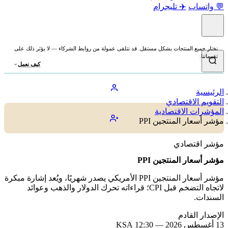
💬 واتساب
✈️ تليجرام
نختار جميع المنتجات بشكل مستقل. قد نتلقى عمولة من روابط الشركاء — لا يؤثر ذلك على
تقييماتنا.
كيف نعمل
الرئيسية
التقويم الاقتصادي
المؤشرات الاقتصادية
مؤشر أسعار المنتجين PPI
مؤشر اقتصادي
مؤشر أسعار المنتجين PPI
مؤشر أسعار المنتجين PPI الأمريكي يصدر شهريًا، ويُعد إشارة مبكرة
لاتجاه التضخم قبل CPI؛ قراءاته تحرك الدولار والذهب وعوائد
السندات.
الإصدار القادم
13 أغسطس 2026 — 12:30 KSA