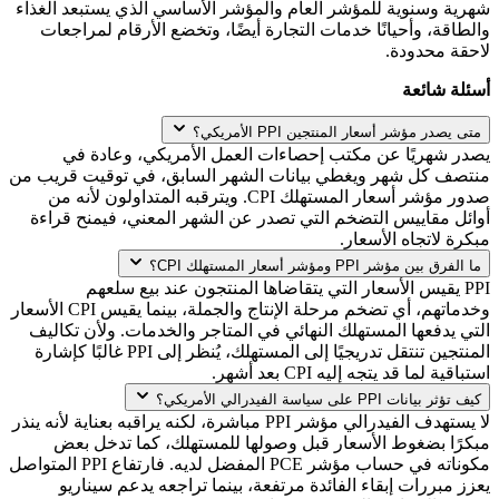
شهرية وسنوية للمؤشر العام والمؤشر الأساسي الذي يستبعد الغذاء
والطاقة، وأحيانًا خدمات التجارة أيضًا، وتخضع الأرقام لمراجعات
لاحقة محدودة.
أسئلة شائعة
متى يصدر مؤشر أسعار المنتجين PPI الأمريكي؟
يصدر شهريًا عن مكتب إحصاءات العمل الأمريكي، وعادة في
منتصف كل شهر ويغطي بيانات الشهر السابق، في توقيت قريب من
صدور مؤشر أسعار المستهلك CPI. ويترقبه المتداولون لأنه من
أوائل مقاييس التضخم التي تصدر عن الشهر المعني، فيمنح قراءة
مبكرة لاتجاه الأسعار.
ما الفرق بين مؤشر PPI ومؤشر أسعار المستهلك CPI؟
PPI يقيس الأسعار التي يتقاضاها المنتجون عند بيع سلعهم
وخدماتهم، أي تضخم مرحلة الإنتاج والجملة، بينما يقيس CPI الأسعار
التي يدفعها المستهلك النهائي في المتاجر والخدمات. ولأن تكاليف
المنتجين تنتقل تدريجيًا إلى المستهلك، يُنظر إلى PPI غالبًا كإشارة
استباقية لما قد يتجه إليه CPI بعد أشهر.
كيف تؤثر بيانات PPI على سياسة الفيدرالي الأمريكي؟
لا يستهدف الفيدرالي مؤشر PPI مباشرة، لكنه يراقبه بعناية لأنه ينذر
مبكرًا بضغوط الأسعار قبل وصولها للمستهلك، كما تدخل بعض
مكوناته في حساب مؤشر PCE المفضل لديه. فارتفاع PPI المتواصل
يعزز مبررات إبقاء الفائدة مرتفعة، بينما تراجعه يدعم سيناريو