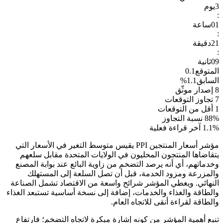
3
يوم
:
01
ساعة
:
21
دقيقة
:
08
ثانية
المتوقع
0.1
السابق
1.1%
8
إصدار موثّق
7
تجاوز التوقعات
1
أقل من التوقعات
88%
نسبة التجاوز
1.1%
آخر قراءة فعلية
مؤشر أسعار المنتجين PPI يقيس متوسط التغير في الأسعار التي
يتقاضاها المنتجون المحليون في الولايات المتحدة مقابل سلعهم
وخدماتهم، أي أنه يرصد التضخم من زاوية البائع عند بوابة المصنع
والمزرعة ومزود الخدمة، قبل أن تصل السلعة إلى المستهلك
النهائي. ويغطي المؤشر شرائح واسعة من الاقتصاد تشمل الصناعة
والطاقة والغذاء والخدمات، إضافة إلى نسخة أساسية تستبعد الغذاء
والطاقة لقراءة أنقى للاتجاه العام.
تنبع أهمية المؤشر من كونه إشارة مبكرة لاتجاه التضخم؛ فارتفاع