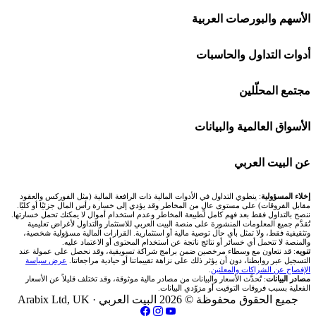
افاتريد AvaTrade
شركات تداول في السعودية
الأسهم والبورصات العربية
اكسنس Exness
شركات تداول في الإمارات
🌍 كل البورصات العربية
أدوات التداول والحاسبات
منصة بينانس
شركات تداول في الكويت
🇸🇦 السوق السعودية
🕌 حاسبة الزكاة
مجتمع المحلّلين
Bybit باي بت
شركات تداول في قطر
🇦🇪 أسواق الإمارات
💱 محول العملات
🧱 حائط المجتمع
الأسواق العالمية والبيانات
شركة Xm
شركات تداول في البحرين
🇪🇬 البورصة المصرية
🧮 حاسبة حجم اللوت
🏆 لوحة المحلّلين
🌐 المؤشرات العالمية
عن البيت العربي
شركة Okx
شركات تداول في عُمان
🇰🇼 بورصة الكويت
📊 حاسبة قيمة النقطة
✍️ اكتب تحليلك
🥇 سعر الذهب اليوم
من نحن
إخلاء المسؤولية
: ينطوي التداول في الأدوات المالية ذات الرافعة المالية (مثل الفوركس والعقود
مقابل الفروقات) على مستوى عالٍ من المخاطر وقد يؤدي إلى خسارة رأس المال جزئيًا أو كليًا.
ننصح بالتداول فقط بعد فهم كامل لطبيعة المخاطر وعدم استخدام أموال لا يمكنك تحمل خسارتها.
اكس تي بي XTB
شركات تداول في الأردن
🇶🇦 بورصة قطر
💰 حاسبة ربح الفوركس
تُقدَّم جميع المعلومات المنشورة على منصة البيت العربي للاستثمار والتداول لأغراض تعليمية
🥇 أسعار الذهب والمعادن
تواصل معنا
وتثقيفية فقط، ولا تمثل بأي حال توصية مالية أو استثمارية. القرارات المالية مسؤولية شخصية،
والمنصة لا تتحمل أي خسائر أو نتائج ناتجة عن استخدام المحتوى أو الاعتماد عليه.
انتراكتيف بروكرز IBKR
تنويه
: قد نتعاون مع وسطاء مرخصين ضمن برامج شراكة تسويقية، وقد نحصل على عمولة عند
شركات تداول في العراق
🇯🇴 بورصة عمّان
📌 حاسبة النقاط المحورية
التسجيل عبر روابطنا، دون أن يؤثر ذلك على نزاهة تقييماتنا أو حيادية مراجعاتنا.
عرض سياسة
💱 أسعار العملات والفوركس
فريق المؤلفين
الإفصاح عن الشراكات والمعلنين
.
مصادر البيانات
: تُحدَّث الأسعار والبيانات من مصادر مالية موثوقة، وقد تختلف قليلاً عن الأسعار
شركات تداول في فلسطين
الفعلية بسبب فروقات التوقيت أو مزوّدي البيانات.
🇧🇭 بورصة البحرين
📏 حاسبة حجم المركز
💵 سعر الريال السعودي في مصر
مقالات تعليمية
جميع الحقوق محفوظة © 2026 البيت العربي ·
Arabix Ltd, UK