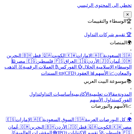
تخطي إلى المحتوى الرئيسي
✕
🏆
الوسطاء والتقييمات
›
🏆 تقييم شركات التداول
🌍
المنصات
›
🇸🇦 السعودية
🇦🇪 الإمارات
🇰🇼 الكويت
🇶🇦 قطر
🇧🇭 البحرين
🇴🇲 عُمان
🇯🇴 الأردن
🇮🇶 العراق
🇵🇸 فلسطين
🇪🇬 مصر
🕌
الوسطاء الإسلامية الحلال
💱 الفوركس
₿ العملات الرقمية
🥇 الذهب
والمعادن
📈 الأسهم
📊 العقود (CFD)
📜 السندات
📚
موسوعة البيت العربي
›
المدونة
مقالات تعليمية
الأكاديمية
أساسيات التداول
تداول
الفوركس
تداول الأسهم
📈
الأسهم والبورصات
›
🌍 كل البورصات العربية
🇸🇦 السوق السعودية
🇦🇪 الإمارات
🇪🇬
مصر
🇰🇼 الكويت
🇶🇦 قطر
🇯🇴 الأردن
🇧🇭 البحرين
🇴🇲 عُمان
🇵🇸 فلسطين
🚀 تقويم الاكتتابات (IPO)
🌐 المؤشرات العالمية
🥇