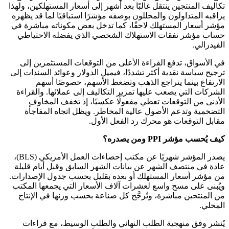
تكاليف المنتجين ينتقل غالبًا بعد أشهر إلى أسعار المستهلكين، ولهذا
يراقبه المتداولون والمحللون بوصفه مؤشرًا استباقيًا لما قد يظهره
مؤشر أسعار المستهلك لاحقًا، كما تدخل بعض مكوناته مباشرة في
حساب مؤشر نفقات الاستهلاك الشخصي الذي يفضله الاحتياطي
الفيدرالي.
في الأسواق، تدفع القراءة الأعلى من التوقعات المستثمرين إلى
ترجيح سياسة نقدية أكثر تشددًا، فيميل الدولار وعوائد السندات إلى
الارتفاع بينما يتراجع الذهب وتضغط الأسهم، خصوصًا أسهم
الشركات التي يصعب عليها تمرير التكاليف إلى عملائها. والقراءة
الأدنى من التوقعات تعطي مفعولًا عكسيًا، إذ تخفف المخاوف
التضخمية وتدعم الأصول عالية المخاطر. ويظل اتجاه المفاجأة
مقابل التوقعات هو محرك رد الفعل الأول.
كيف يُحسب مؤشر PPI ومن يصدره؟
يصدر المؤشر شهريًا عن مكتب إحصاءات العمل الأمريكي (BLS)،
عادة في منتصف الشهر عن بيانات الشهر السابق وقبل أيام قليلة
من مؤشر أسعار المستهلك أو بعده بقليل بحسب جدول الإصدارات.
ويُبنى على مسح واسع لعشرات آلاف الأسعار التي يجمعها المكتب
من المنتجين مباشرة، وتُرجَّح كل صناعة بحسب وزنها في الإنتاج
المحلي.
يُنشر وفق منهجية الطلب النهائي والطلب الوسيط، مع قراءات