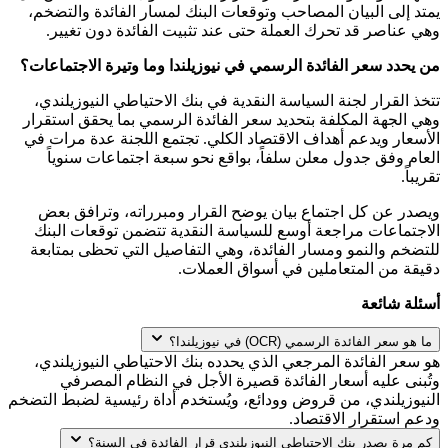
يمتد إلى البيان المصاحب وتوقعات البنك لمسار الفائدة والتضخم،
وهي عناصر قد تحرك العملة حتى عند تثبيت الفائدة دون تغيير.
من يحدد سعر الفائدة الرسمي في نيوزيلندا وما وتيرة الاجتماعات؟
تتخذ القرار لجنة السياسة النقدية في بنك الاحتياطي النيوزيلندي،
وهي الجهة المكلفة بتحديد سعر الفائدة الرسمي بما يحقق استقرار
الأسعار ويدعم أهداف الاقتصاد الكلي. تجتمع اللجنة عدة مرات في
العام وفق جدول معلن سلفاً، بواقع نحو سبعة اجتماعات سنوياً
تقريباً.
ويصدر عن كل اجتماع بيان يوضح القرار ومبرراته، وترافق بعض
الاجتماعات مراجعة أوسع للسياسة النقدية تتضمن توقعات البنك
للتضخم والنمو ومسار الفائدة، وهي التفاصيل التي تحظى بمتابعة
دقيقة من المتعاملين في أسواق العملات.
أسئلة شائعة
ما هو سعر الفائدة الرسمي (OCR) في نيوزيلندا؟
هو سعر الفائدة المرجعي الذي يحدده بنك الاحتياطي النيوزيلندي،
وتُبنى عليه أسعار الفائدة قصيرة الأجل في النظام المصرفي
النيوزيلندي، من قروض وودائع، ويُستخدم أداة رئيسية لضبط التضخم
ودعم استقرار الاقتصاد.
كم مرة يصدر بنك الاحتياطي النيوزيلندي قرار الفائدة في السنة؟