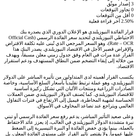
3
إصدار موثّق
0
تجاوز التوقعات
0
أقل من التوقعات
2.50%
آخر قراءة فعلية
قرار الفائدة النيوزيلندي هو الإعلان الدوري الذي يصدره بنك
الاحتياطي النيوزيلندي لتحديد سعر الفائدة الرسمي (Official Cash
Rate – OCR)، وهو السعر المرجعي الذي تُبنى عليه تكلفة الاقتراض
والإقراض قصير الأجل في الاقتصاد النيوزيلندي. يصدر البنك هذا
القرار عدة مرات في العام وفق جدول زمني معلن مسبقاً، ويهدف
من خلاله إلى إبقاء التضخم ضمن النطاق المستهدف ودعم استقرار
الاقتصاد.
يكتسب القرار أهميته لدى المتداولين من تأثيره المباشر على الدولار
النيوزيلندي، وهو عملة ترتبط تقليدياً بأسعار السلع الأساسية، وخاصة
الصادرات الزراعية ومنتجات الألبان التي تشكل ركيزة أساسية
للاقتصاد النيوزيلندي. كما يُصنف الدولار النيوزيلندي ضمن العملات
الحساسة لشهية المخاطرة، فيميل إلى الارتفاع في فترات التفاؤل
العالمي ويتراجع عند تصاعد المخاوف في الأسواق.
وعلى صعيد التأثير المباشر، يدعم رفع سعر الفائدة الرسمي أو تبني
نبرة متشددة الدولار النيوزيلندي في الغالب، إذ يعزز عائد الاحتفاظ
بالعملة، بينما يؤدي خفض الفائدة أو النبرة التيسيرية إلى الضغط
عليها عموماً. ولا يقتصر تأثير القرار على مستوى الفائدة المعلن، بل