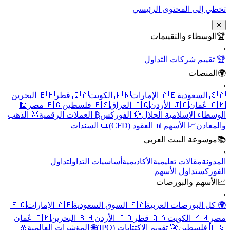
تخطي إلى المحتوى الرئيسي
✕
🏆
الوسطاء والتقييمات
›
🏆 تقييم شركات التداول
🌍
المنصات
›
🇸🇦 السعودية
🇦🇪 الإمارات
🇰🇼 الكويت
🇶🇦 قطر
🇧🇭 البحرين
🇴🇲 عُمان
🇯🇴 الأردن
🇮🇶 العراق
🇵🇸 فلسطين
🇪🇬 مصر
🕌
الوسطاء الإسلامية الحلال
💱 الفوركس
₿ العملات الرقمية
🥇 الذهب
والمعادن
📈 الأسهم
📊 العقود (CFD)
📜 السندات
📚
موسوعة البيت العربي
›
المدونة
مقالات تعليمية
الأكاديمية
أساسيات التداول
تداول
الفوركس
تداول الأسهم
📈
الأسهم والبورصات
›
🌍 كل البورصات العربية
🇸🇦 السوق السعودية
🇦🇪 الإمارات
🇪🇬
مصر
🇰🇼 الكويت
🇶🇦 قطر
🇯🇴 الأردن
🇧🇭 البحرين
🇴🇲 عُمان
🇵🇸 فلسطين
🚀 تقويم الاكتتابات (IPO)
🌐 المؤشرات العالمية
🥇