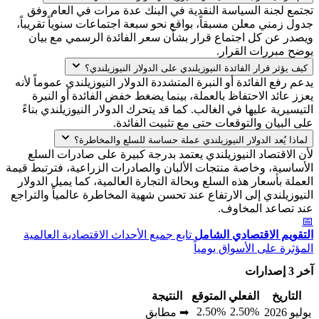
تجتمع لجنة السياسة النقدية في البنك عدة مرات في العام وفق
جدول زمني معلن مسبقاً، بواقع نحو سبعة اجتماعات سنوياً تقريباً،
ويصدر عن كل اجتماع قرار بشأن سعر الفائدة الرسمي مع بيان
يوضح مبررات القرار.
كيف يؤثر قرار الفائدة النيوزيلندي على الدولار النيوزيلندي؟
يدعم رفع الفائدة أو النبرة المتشددة الدولار النيوزيلندي عموماً لأنه
يعزز عائد الاحتفاظ بالعملة، بينما يضغط خفض الفائدة أو النبرة
التيسيرية عليها في الغالب. كما قد يتحرك الدولار النيوزيلندي بناءً
على البيان والتوقعات حتى مع تثبيت الفائدة.
لماذا يُعد الدولار النيوزيلندي عملة حساسة للسلع والمخاطرة؟
لأن الاقتصاد النيوزيلندي يعتمد بدرجة كبيرة على صادرات السلع
الأساسية، وخاصة منتجات الألبان والصادرات الزراعية، فترتبط قيمة
العملة بأسعار هذه السلع وبحالة التجارة العالمية، كما يميل الدولار
النيوزيلندي إلى الارتفاع عند تحسن شهية المخاطرة عالمياً والتراجع
عند تصاعد المخاوف.
📅
التقويم الاقتصادي الشامل
تابع جميع الأحداث الاقتصادية العالمية
المؤثرة على الأسواق يومياً
آخر 3 إصدارات
التاريخ
الفعلي
المتوقع
النتيجة
2.50%
2.50%
يوليو 2026
➡ مطابق