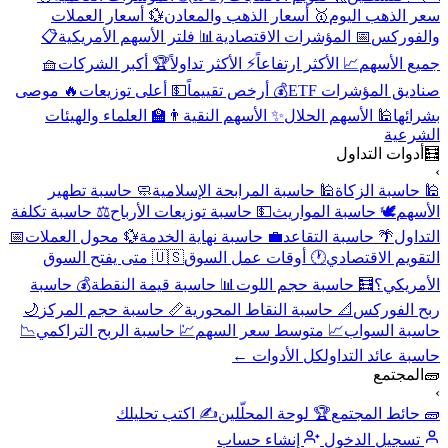
سعر الذهب اليوم
🥇 أسعار الذهب والمعادن
💱 أسعار العملات
والفوركس
📅 المؤشرات الاقتصادية
📊 فلتر الأسهم الأمريكية
📋
جميع الأسهم
📈 الأكثر ارتفاعاً
⚡ الأكثر تداولاً
🏆 أكبر الشركات
🧺
صناديق المؤشرات ETF
💰 أرخص تقييماً
💵 أعلى توزيعات
🔥 موصى
بشرائها
🕌 الأسهم الحلال
✨ الأسهم النقية
👨‍🏫 العلماء والهيئات
الشرعية
🧮
أدوات التداول
›
🕌 حاسبة الزكاة
🕌 حاسبة المرابحة الإسلامية
🧼 حاسبة تطهير
الأسهم
🕊️ حاسبة المواريث
💵 حاسبة توزيعات الأرباح
⚖️ حاسبة تكلفة
التداول
🌴 حاسبة التقاعد
💼 حاسبة نهاية الخدمة
💱 محول العملات
📅
التقويم الاقتصادي
🕐 أوقات عمل السوق
🇺🇸 متى يفتح السوق
الأمريكي؟
🧮 حاسبة حجم اللوت
📊 حاسبة قيمة النقطة
💰 حاسبة
ربح الفوركس
📐 حاسبة النقاط المحورية
📏 حاسبة حجم المركز
🌙
حاسبة السواب
📈 متوسط سعر السهم
💹 حاسبة الربح التراكمي
📉
حاسبة عائد التداول
كل الأدوات ←
🧱
المجتمع
›
🧱 حائط المجتمع
🏆 لوحة المحلّلين
✍️ اكتب تحليلك
تسجيل الدخول
إنشاء حساب