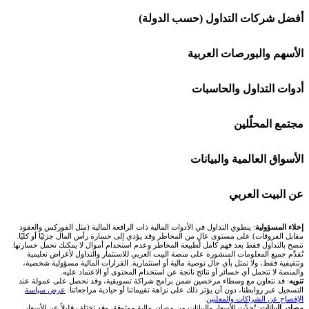
شركة Capital.com
أفضل شركات التداول (حسب الدولة)
افاتريد AvaTrade
شركات تداول في السعودية
الأسهم والبورصات العربية
اكسنس Exness
شركات تداول في الإمارات
🌍 كل البورصات العربية
أدوات التداول والحاسبات
منصة بينانس
شركات تداول في الكويت
🇸🇦 السوق السعودية
🕌 حاسبة الزكاة
مجتمع المحلّلين
Bybit باي بت
شركات تداول في قطر
🇦🇪 أسواق الإمارات
💱 محول العملات
🧱 حائط المجتمع
الأسواق العالمية والبيانات
شركة Xm
شركات تداول في البحرين
🇪🇬 البورصة المصرية
🧮 حاسبة حجم اللوت
🏆 لوحة المحلّلين
🌐 المؤشرات العالمية
عن البيت العربي
شركة Okx
شركات تداول في عُمان
🇰🇼 بورصة الكويت
📊 حاسبة قيمة النقطة
✍️ اكتب تحليلك
🥇 سعر الذهب اليوم
من نحن
إخلاء المسؤولية
: ينطوي التداول في الأدوات المالية ذات الرافعة المالية (مثل الفوركس والعقود
مقابل الفروقات) على مستوى عالٍ من المخاطر وقد يؤدي إلى خسارة رأس المال جزئيًا أو كليًا.
ننصح بالتداول فقط بعد فهم كامل لطبيعة المخاطر وعدم استخدام أموال لا يمكنك تحمل خسارتها.
اكس تي بي XTB
شركات تداول في الأردن
🇶🇦 بورصة قطر
💰 حاسبة ربح الفوركس
تُقدَّم جميع المعلومات المنشورة على منصة البيت العربي للاستثمار والتداول لأغراض تعليمية
🥇 أسعار الذهب والمعادن
تواصل معنا
وتثقيفية فقط، ولا تمثل بأي حال توصية مالية أو استثمارية. القرارات المالية مسؤولية شخصية،
والمنصة لا تتحمل أي خسائر أو نتائج ناتجة عن استخدام المحتوى أو الاعتماد عليه.
انتراكتيف بروكرز IBKR
تنويه
: قد نتعاون مع وسطاء مرخصين ضمن برامج شراكة تسويقية، وقد نحصل على عمولة عند
شركات تداول في العراق
🇯🇴 بورصة عمّان
📌 حاسبة النقاط المحورية
التسجيل عبر روابطنا، دون أن يؤثر ذلك على نزاهة تقييماتنا أو حيادية مراجعاتنا.
عرض سياسة
💱 أسعار العملات والفوركس
فريق المؤلفين
الإفصاح عن الشراكات والمعلنين
.
مصادر البيانات
: تُحدَّث الأسعار والبيانات من مصادر مالية موثوقة، وقد تختلف قليلاً عن الأسعار