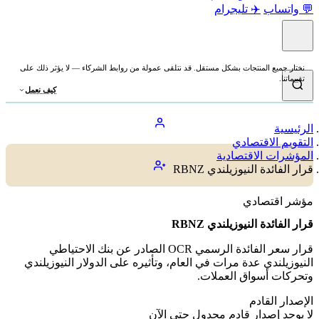
💬 واتساب
✈️ تليجرام
نختار جميع المنتجات بشكل مستقل. قد نتلقى عمولة من روابط الشركاء — لا يؤثر ذلك على
تقييماتنا.
كيف نعمل
الرئيسية
التقويم الاقتصادي
المؤشرات الاقتصادية
قرار الفائدة النيوزيلندي RBNZ
مؤشر اقتصادي
قرار الفائدة النيوزيلندي RBNZ
قرار سعر الفائدة الرسمي OCR الصادر عن بنك الاحتياطي
النيوزيلندي عدة مرات في العام، وتأثيره على الدولار النيوزيلندي
وتحركات أسواق العملات.
الإصدار القادم
لا يوجد إصدار قادم مجدول حتى الآن