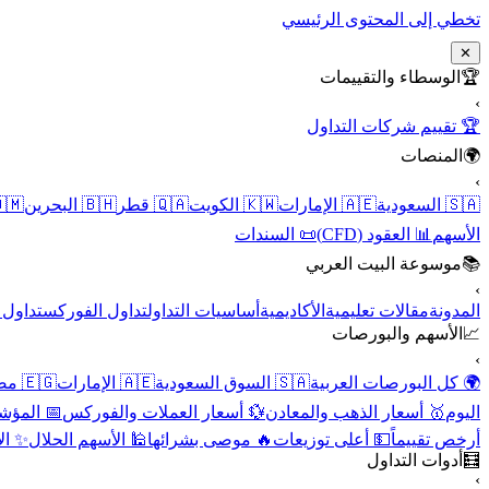
تخطي إلى المحتوى الرئيسي
✕
الوسطاء والتقييمات
🏆
›
🏆 تقييم شركات التداول
المنصات
🌍
›
 عُمان
🇧🇭 البحرين
🇶🇦 قطر
🇰🇼 الكويت
🇦🇪 الإمارات
🇸🇦 السعودية
📜 السندات
📊 العقود (CFD)
الأسهم
موسوعة البيت العربي
📚
›
الأسهم
تداول الفوركس
أساسيات التداول
الأكاديمية
مقالات تعليمية
المدونة
الأسهم والبورصات
📈
›
🇪🇬 مصر
🇦🇪 الإمارات
🇸🇦 السوق السعودية
🌍 كل البورصات العربية
لاقتصادية
💱 أسعار العملات والفوركس
🥇 أسعار الذهب والمعادن
اليوم
نقية
🕌 الأسهم الحلال
🔥 موصى بشرائها
💵 أعلى توزيعات
أرخص تقييماً
أدوات التداول
🧮
›