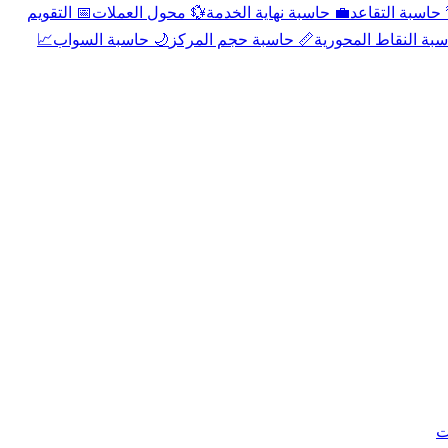
📅 التقويم
💱 محول العملات
💼 حاسبة نهاية الخدمة
🌴 حاسبة التقا
📈
🌙 حاسبة السواب
📏 حاسبة حجم المركز
📐 حاسبة النقاط الم
