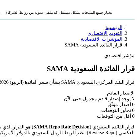
نختار جميع المنتجات بشكل مستقل. قد نتلقى عمولة من روابط الشركاء — لا ي
الرئيسية
التقويم الاقتصادي
المؤشرات الاقتصادية
قرار الفائدة السعودية SAMA
مؤشر اقتصادي
قرار الفائدة السعودية SAMA
قرار البنك المركزي السعودي SAMA بشأن سعر الفائدة (الريبو) 2026: علاقته بقرار الفيدرالي الأمريكي، أثره على الاقتصاد السعودي، السوق المالي، وقروض المواطنين.
الإصدار القادم
لا يوجد إصدار قادم مجدول حتى الآن
0
إصدار موثّق
0
تجاوز التوقعات
0
أقل من التوقعات
قرار الفائدة السعودي (
SAMA Repo Rate Decision
العكسي (Reverse Repo). نظراً لربط الريال السعودي بالدولار الأمريكي (3.75 ريال = 1 دولار)، فإن SAMA يتبع عادةً قرارات الفيدرالي الأمريكي Fed بفارق ساعات قليلة من اجتماع FOMC.