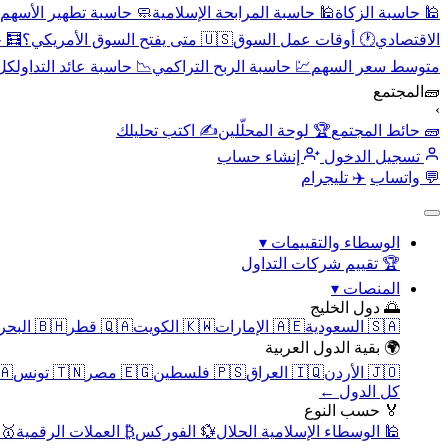
🕌 حاسبة الزكاة
🕌 حاسبة المرابحة الإسلامية
🧼 حاسبة تطهير الأسهم
الاقتصادي
🕐 أوقات عمل السوق
🇺🇸 متى يفتح السوق الأمريكي؟
🧮 
متوسط سعر السهم
💹 حاسبة الربح التراكمي
📉 حاسبة عائد التداول
كل 
🧱
المجتمع
›
🧱 حائط المجتمع
🏆 لوحة المحلّلين
✍️ اكتب تحليلك
تسجيل الدخول
إنشاء حساب
💬 واتساب
✈️ تليجرام
الوسطاء والتقييمات
▾
🏆 تقييم شركات التداول
المنصات
▾
🌅 دول الخليج
🇸🇦 السعودية
🇦🇪 الإمارات
🇰🇼 الكويت
🇶🇦 قطر
🇧🇭 البحرين
🌍 بقية الدول العربية
🇯🇴 الأردن
🇮🇶 العراق
🇵🇸 فلسطين
🇪🇬 مصر
🇹🇳 تونس
🇲🇦 
كل الدول ←
🏅 حسب النوع
🕌 الوسطاء الإسلامية الحلال
💱 الفوركس
₿ العملات الرقمية
🥇 