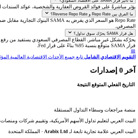
ما تأثير قرار SAMA على الاقتصاد السعودي؟
يؤثر مباشرةً على فوائد القروض العقارية والشخصية، عوائد السندات ا
ما الفرق بين Repo Rate و Reverse Repo Rate؟
المصرفي.
هل قرار SAMA يحرّك سوق تداول؟
قرار SAMA متوقّع بنسبة 95% بناءً على قرار Fed.
📅
التقويم الاقتصادي الشامل
تابع جميع الأحداث الاقتصادية العالمية المؤث
آخر 0 إصدارات
التاريخ
الفعلي
المتوقع
النتيجة
منصة مراجعات وسطاء التداول المستقلة
البيت العربي لتعليم تداول الأسهم الأمريكية، وتقييم شركات ومنصات ا
البيت العربي علامة تجارية تابعة لـ
Arabix Ltd
· المملكة المتحدة