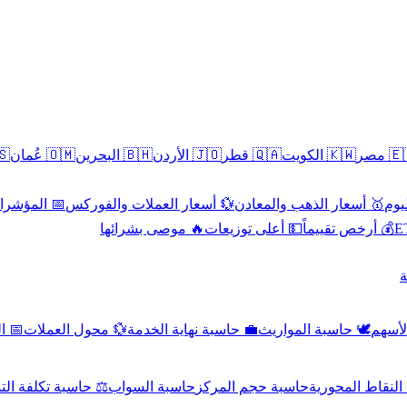
سطين
🇴🇲 عُمان
🇧🇭 البحرين
🇯🇴 الأردن
🇶🇦 قطر
🇰🇼 الكويت
🇪🇬 
 الاقتصادية
💱 أسعار العملات والفوركس
🥇 أسعار الذهب والمعادن
🥇 
🔥 موصى بشرائها
💵 أعلى توزيعات
💰 أرخص تقييماً

صادي
💱 محول العملات
💼 حاسبة نهاية الخدمة
🕊️ حاسبة المواريث
🧼 حا
اسبة تكلفة التداول
حاسبة السواب
حاسبة حجم المركز
حاسبة النقاط ال