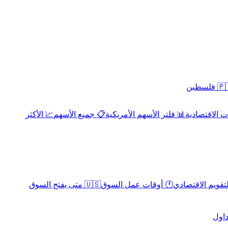
 فلسطين
 الاقتصادية
📊 فلتر الأسهم الأمريكية
📋 جميع الأسهم
📈 الأكثر
لتقويم الاقتصادي
🕐 أوقات عمل السوق
🇺🇸 متى يفتح السوق
داول