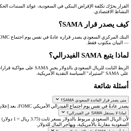
القرار يحرّك تكلفة الإقراض البنكي في السعودية، عوائد السندات الحك
النشاط الاقتصادي.
كيف يصدر قرار SAMA؟
— البيان مكتوب فقط.
لماذا يتبع SAMA الفيدرالي؟
على SAMA "استيراد" السياسة النقدية الأمريكية.
أسئلة شائعة
متى يصدر قرار الفائدة السعودي SAMA؟
يصدر عادةً في نفس يوم اجتماع الفيدرالي الأمريكي FOMC، بعد إعلان قرار Fed بساعات قليلة. ذلك لأن SAMA يربط الريال بالدولار ويتبع قرارات Fed لمنع ضغوط على سعر الصرف.
لماذا لا يستقل SAMA عن الفيدرالي؟
السعودية مقارنةً بالأمريكية، ويهاجر المال للدولار.