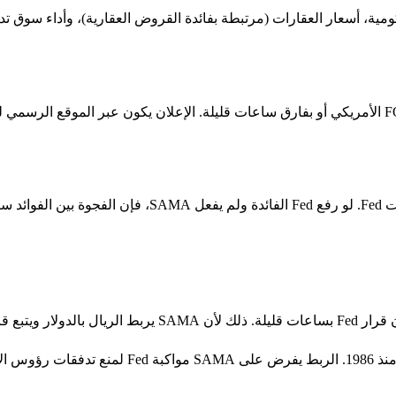
ومية، أسعار العقارات (مرتبطة بفائدة القروض العقارية)، وأداء سوق تد
الربط الثابت للريال السعودي بالدولار يجبر SAMA على مو