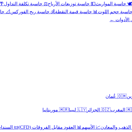
عد
⚖️ حاسبة تكلفة التداول
💵 حاسبة توزيعات الأرباح
🕊️ حاسبة المواريث
حورية
💰 حاسبة ربح الفوركس
📊 حاسبة قيمة النقطة
🧮 حاسبة حجم ال
كل الأدوا
🇴🇲 عُمان
🇲🇷 موريتانيا
🇱🇾 ليبيا
🇩🇿 الجزائر
🇲🇦 ا
 السندات
📊 العقود مقابل الفروقات (CFD)
📈 الأسهم
🥇 الذهب والمع