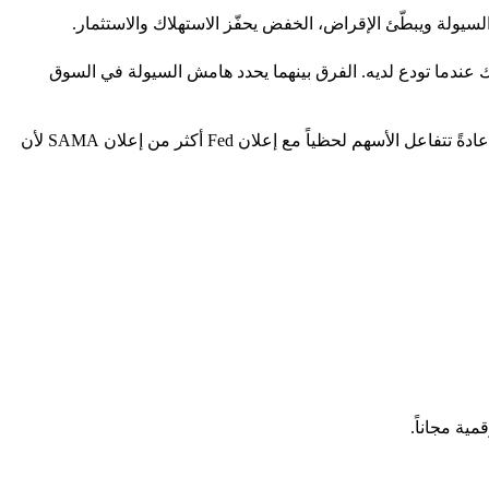
سيولة ويبطّئ الإقراض، الخفض يحفّز الاستهلاك والاستثمار.
سعر الذي يقرض به SAMA البنوك التجارية مقابل ضمانات (سندات). Reverse Repo Rate هو السعر الذي يدفعه SAMA للبنوك عندما تودع لديه. الفرق بينهما يحدد هامش السيولة في السوق
يحرّكه بشكل غير مباشر. القطاع المصرفي السعودي يستفيد من رفع الفائدة (هوامش إقراض أعلى). قطاع العقارات والاستهلاك يتضرّر منه. عادةً تتفاعل الأسهم لحظياً مع إعلان Fed أكثر من إعلان SAMA لأن
ية مجاناً.