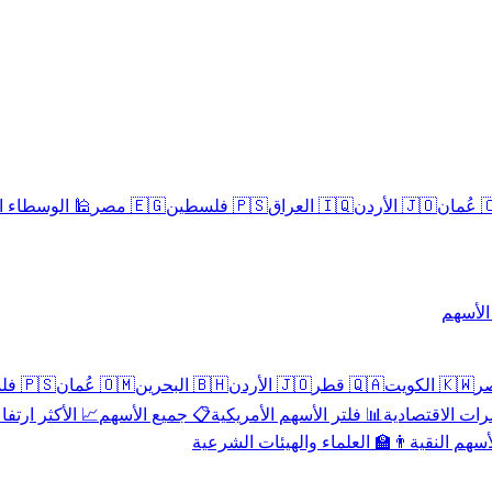
سلامية الحلال
🇪🇬 مصر
🇵🇸 فلسطين
🇮🇶 العراق
🇯🇴 الأردن
🇴
تداول 
🇵🇸 فلسطين
🇴🇲 عُمان
🇧🇭 البحرين
🇯🇴 الأردن
🇶🇦 قطر
🇰🇼 الكويت
 الأكثر ارتفاعاً
📋 جميع الأسهم
📊 فلتر الأسهم الأمريكية
📅 المؤشرات ا
👨‍🏫 العلماء والهيئات الشرعية
✨ الأسهم ال