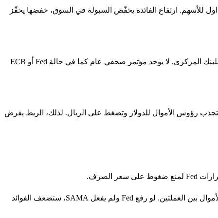
اول للأسهم. ارتفاع الفائدة يخفّض السيولة في السوق، خفضها يحفّز
البنك المركزي السعودي يصدر قراره عادةً في نفس يوم اجتماع FOMC الأمريكي أو بفارق ساعات قليلة. الإعلان يكون عبر الموقع الرسمي للبنك المركزي. لا يوجد مؤتمر صحفي عام كما في حالة Fed أو ECB
اكبة قرارات Fed. لو رفع Fed الفائدة ولم يفعل SAMA، فإن الفجوة بين الفوائد ستجذب رؤوس الأموال للدولار وتضغط على الريال. لذلك، الربط يفرض
لأن الريال السعودي مربوط بالدولار بسعر ثابت (3.75 ريال = 1 دولار) منذ 1986. الربط يفرض على SAMA مواكبة Fed لمنع تدفقات رؤوس الأموال بين العملتين. لو رفع Fed ولم يفعل SAMA، ستضعف الفوائد