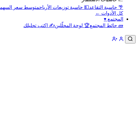
🌴 حاسبة التقاعد
💵 حاسبة توزيعات الأرباح
متوسط سعر السهم
كل الأدوات ←
المجتمع
▾
🧱 حائط المجتمع
🏆 لوحة المحلّلين
✍️ اكتب تحليلك