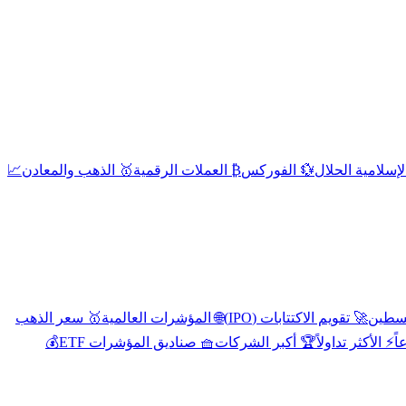
إسلامية الحلال
💱 الفوركس
₿ العملات الرقمية
🥇 الذهب والمعادن
📈
🚀 تقويم الاكتتابات (IPO)
🌐 المؤشرات العالمية
🥇 سعر الذهب
اً
⚡ الأكثر تداولاً
🏆 أكبر الشركات
🧺 صناديق المؤشرات ETF
💰