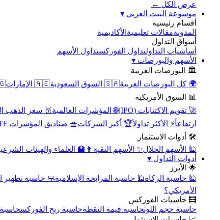
عرض الكل ←
▾
موسوعة البيت العربي
أقسام رئيسية
الأكاديمية
مقالات تعليمية
المدونة
أسواق التداول
تداول الأسهم
تداول الفوركس
أساسيات التداول
▾
الأسهم والبورصات
🏛️ البورصات العربية
مصر
🇦🇪 الإمارات
🇸🇦 السوق السعودية
🌍 كل البورصات العربية
📊 السوق الأمريكية
سعر الذهب اليوم
🌐 المؤشرات العالمية
🚀 تقويم الاكتتابات (IPO)
🧺 صناديق المؤشرات ETF
🏆 أكبر الشركات
⚡ الأكثر تداولاً
ارتفاعاً
🛠️ أدوات الاستثمار
‍🏫 العلماء والهيئات الشرعية
✨ الأسهم النقية
🕌 الأسهم الحلال
▾
أدوات التداول
🌟 الأبرز
سبة تطهير الأسهم
🕌 حاسبة المرابحة الإسلامية
🕌 حاسبة الزكاة
الأمريكي؟
🧮 حاسبات الفوركس
محورية
حاسبة ربح الفوركس
حاسبة قيمة النقطة
حاسبة حجم اللوت
📈 حاسبات الاستثمار