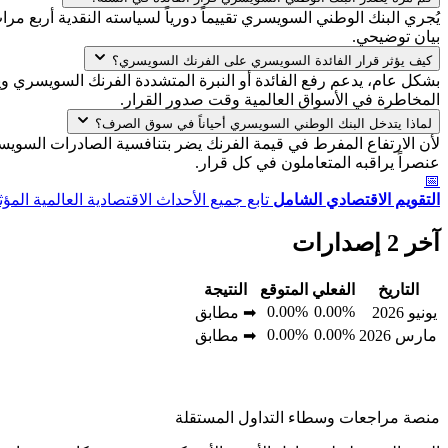
يُجري البنك الوطني السويسري تقييماً دورياً لسياسته النقدية أربع م
بيان توضيحي.
كيف يؤثر قرار الفائدة السويسري على الفرنك السويسري؟
بشكل عام، يدعم رفع الفائدة أو النبرة المتشددة الفرنك السويسري ويعز
المخاطرة في الأسواق العالمية وقت صدور القرار.
لماذا يتدخل البنك الوطني السويسري أحياناً في سوق الصرف؟
لأن الارتفاع المفرط في قيمة الفرنك يضر بتنافسية الصادرات السويسرية 
عنصراً يراقبه المتعاملون في كل قرار.
📅
التقويم الاقتصادي الشامل
تابع جميع الأحداث الاقتصادية العالمية المؤث
آخر 2 إصدارات
التاريخ
الفعلي
المتوقع
النتيجة
0.00%
0.00%
يونيو 2026
➡ مطابق
0.00%
0.00%
مارس 2026
➡ مطابق
منصة مراجعات وسطاء التداول المستقلة