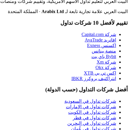
البيت العربي لتعليم تداول الأسهم الأمريكية، وتقييم شركات ومنصات ا
البيت العربي علامة تجارية تابعة لـ
Arabix Ltd
· المملكة المتحدة
تقييم لأفضل 10 شركات تداول
شركة Capital.com
افاتريد AvaTrade
اكسنس Exness
منصة بينانس
Bybit باي بت
شركة Xm
شركة Okx
اكس تي بي XTB
انتراكتيف بروكرز IBKR
أفضل شركات التداول (حسب الدولة)
شركات تداول في السعودية
شركات تداول في الإمارات
شركات تداول في الكويت
شركات تداول في قطر
شركات تداول في البحرين
شركات تداول في عُمان