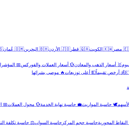
سطين
🇴🇲 عُمان
🇧🇭 البحرين
🇯🇴 الأردن
🇶🇦 قطر
🇰🇼 الكويت
🇪🇬 
 الاقتصادية
💱 أسعار العملات والفوركس
🥇 أسعار الذهب والمعادن
🥇 
🔥 موصى بشرائها
💵 أعلى توزيعات
💰 أرخص تقييماً

صادي
💱 محول العملات
💼 حاسبة نهاية الخدمة
🕊️ حاسبة المواريث
🧼 حا
اسبة تكلفة التداول
حاسبة السواب
حاسبة حجم المركز
حاسبة النقاط ال