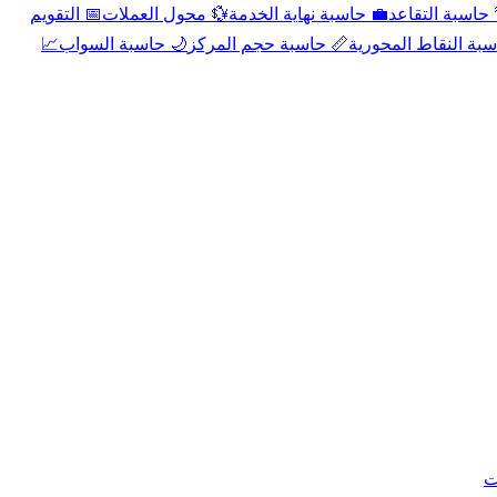
📅 التقويم
💱 محول العملات
💼 حاسبة نهاية الخدمة
🌴 حاسبة التقا
📈
🌙 حاسبة السواب
📏 حاسبة حجم المركز
📐 حاسبة النقاط الم
