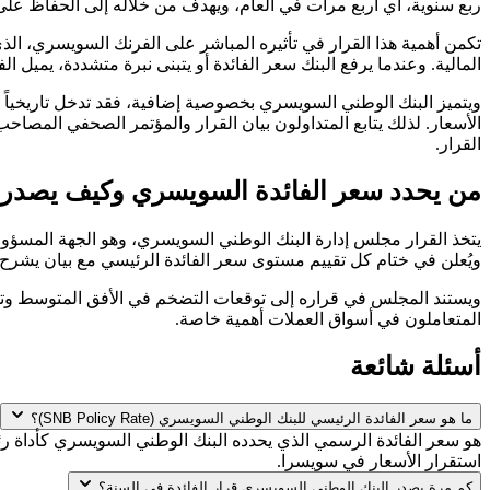
ربع سنوية، أي أربع مرات في العام، ويهدف من خلاله إلى الحفاظ على
تكمن أهمية هذا القرار في تأثيره المباشر على الفرنك السويسري، الذي 
المالية. وعندما يرفع البنك سعر الفائدة أو يتبنى نبرة متشددة، يميل ا
ويتميز البنك الوطني السويسري بخصوصية إضافية، فقد تدخل تاريخياً 
الأسعار. لذلك يتابع المتداولون بيان القرار والمؤتمر الصحفي المصا
القرار.
من يحدد سعر الفائدة السويسري وكيف يصدر ا
يتخذ القرار مجلس إدارة البنك الوطني السويسري، وهو الجهة المسؤولة 
ويُعلن في ختام كل تقييم مستوى سعر الفائدة الرئيسي مع بيان يشرح
ويستند المجلس في قراره إلى توقعات التضخم في الأفق المتوسط وتط
المتعاملون في أسواق العملات أهمية خاصة.
أسئلة شائعة
ما هو سعر الفائدة الرئيسي للبنك الوطني السويسري (SNB Policy Rate)؟
هو سعر الفائدة الرسمي الذي يحدده البنك الوطني السويسري كأداة رئ
استقرار الأسعار في سويسرا.
كم مرة يصدر البنك الوطني السويسري قرار الفائدة في السنة؟