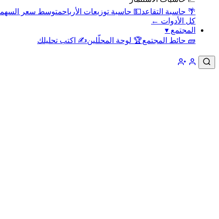
🌴 حاسبة التقاعد
💵 حاسبة توزيعات الأرباح
متوسط سعر السهم
كل الأدوات ←
المجتمع
▾
🧱 حائط المجتمع
🏆 لوحة المحلّلين
✍️ اكتب تحليلك