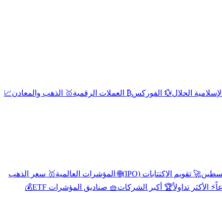
إسلامية الحلال
💱 الفوركس
₿ العملات الرقمية
🥇 الذهب والمعادن
📈
🚀 تقويم الاكتتابات (IPO)
🌐 المؤشرات العالمية
🥇 سعر الذهب
اً
⚡ الأكثر تداولاً
🏆 أكبر الشركات
🧺 صناديق المؤشرات ETF
💰