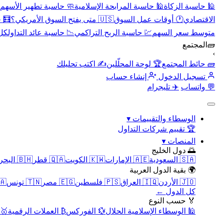
🕌 حاسبة الزكاة
🕌 حاسبة المرابحة الإسلامية
🧼 حاسبة تطهير الأسهم
الاقتصادي
🕐 أوقات عمل السوق
🇺🇸 متى يفتح السوق الأمريكي؟
🧮 
متوسط سعر السهم
💹 حاسبة الربح التراكمي
📉 حاسبة عائد التداول
كل 
🧱
المجتمع
›
🧱 حائط المجتمع
🏆 لوحة المحلّلين
✍️ اكتب تحليلك
تسجيل الدخول
إنشاء حساب
💬 واتساب
✈️ تليجرام
الوسطاء والتقييمات
▾
🏆 تقييم شركات التداول
المنصات
▾
🌅 دول الخليج
🇸🇦 السعودية
🇦🇪 الإمارات
🇰🇼 الكويت
🇶🇦 قطر
🇧🇭 البحرين
🌍 بقية الدول العربية
🇯🇴 الأردن
🇮🇶 العراق
🇵🇸 فلسطين
🇪🇬 مصر
🇹🇳 تونس
🇲🇦 
كل الدول ←
🏅 حسب النوع
🕌 الوسطاء الإسلامية الحلال
💱 الفوركس
₿ العملات الرقمية
🥇 