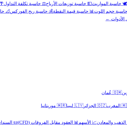
عد
⚖️ حاسبة تكلفة التداول
💵 حاسبة توزيعات الأرباح
🕊️ حاسبة المواريث
حورية
💰 حاسبة ربح الفوركس
📊 حاسبة قيمة النقطة
🧮 حاسبة حجم ال
كل الأدوا
🇴🇲 عُمان
🇲🇷 موريتانيا
🇱🇾 ليبيا
🇩🇿 الجزائر
🇲🇦 ا
 السندات
📊 العقود مقابل الفروقات (CFD)
📈 الأسهم
🥇 الذهب والمع