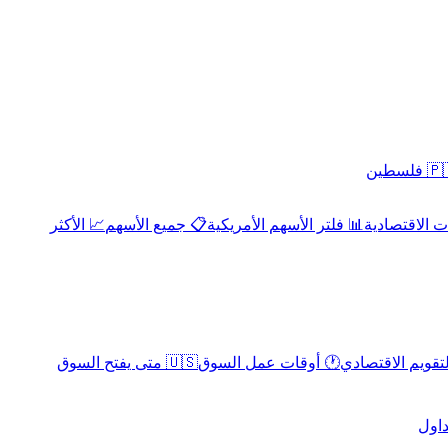
 فلسطين
 الاقتصادية
📊 فلتر الأسهم الأمريكية
📋 جميع الأسهم
📈 الأكثر
لتقويم الاقتصادي
🕐 أوقات عمل السوق
🇺🇸 متى يفتح السوق
داول