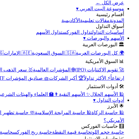
عرض الكل ←
▾
موسوعة البيت العربي
أقسام رئيسية
الأكاديمية
مقالات تعليمية
المدونة
أسواق التداول
تداول الأسهم
تداول الفوركس
أساسيات التداول
▾
الأسهم والبورصات
🏛️ البورصات العربية
مصر
🇦🇪 الإمارات
🇸🇦 السوق السعودية
🌍 كل البورصات العربية
📊 السوق الأمريكية
سعر الذهب اليوم
🌐 المؤشرات العالمية
🚀 تقويم الاكتتابات (IPO)
🧺 صناديق المؤشرات ETF
🏆 أكبر الشركات
⚡ الأكثر تداولاً
ارتفاعاً
🛠️ أدوات الاستثمار
‍🏫 العلماء والهيئات الشرعية
✨ الأسهم النقية
🕌 الأسهم الحلال
▾
أدوات التداول
🌟 الأبرز
سبة تطهير الأسهم
🕌 حاسبة المرابحة الإسلامية
🕌 حاسبة الزكاة
الأمريكي؟
🧮 حاسبات الفوركس
محورية
حاسبة ربح الفوركس
حاسبة قيمة النقطة
حاسبة حجم اللوت
📈 حاسبات الاستثمار