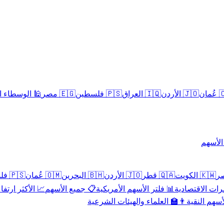
سلامية الحلال
🇪🇬 مصر
🇵🇸 فلسطين
🇮🇶 العراق
🇯🇴 الأردن
🇴
تداول 
🇵🇸 فلسطين
🇴🇲 عُمان
🇧🇭 البحرين
🇯🇴 الأردن
🇶🇦 قطر
🇰🇼 الكويت
 الأكثر ارتفاعاً
📋 جميع الأسهم
📊 فلتر الأسهم الأمريكية
📅 المؤشرات ا
👨‍🏫 العلماء والهيئات الشرعية
✨ الأسهم ال