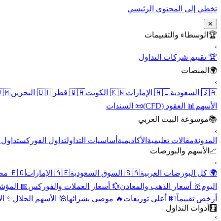
تخطي إلى المحتوى الرئيسي
✕
الوسطاء والتقييمات
🏆
›
🏆 تقييم شركات التداول
المنصات
🌍
›
 عُمان
🇧🇭 البحرين
🇶🇦 قطر
🇰🇼 الكويت
🇦🇪 الإمارات
🇸🇦 السعودية
📜 السندات
📊 العقود (CFD)
الأسهم
موسوعة البيت العربي
📚
›
الأسهم
تداول الفوركس
أساسيات التداول
الأكاديمية
مقالات تعليمية
المدونة
الأسهم والبورصات
📈
›
🇪🇬 مصر
🇦🇪 الإمارات
🇸🇦 السوق السعودية
🌍 كل البورصات العربية
لاقتصادية
💱 أسعار العملات والفوركس
🥇 أسعار الذهب والمعادن
اليوم
نقية
🕌 الأسهم الحلال
🔥 موصى بشرائها
💵 أعلى توزيعات
أرخص تقييماً
أدوات التداول
🧮
›