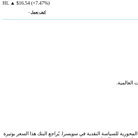
HL
▲
$16.54
(+7.47%)
كيف نعمل
العالمية.
لان الدوري الذي يصدره البنك الوطني السويسري لتحديد سعر الفائدة الرئيسي (SNB Policy Rate)، وهو الأداة المحورية للسياسة النقدية في سويسرا. يُراجع البنك هذا السعر بوتيرة