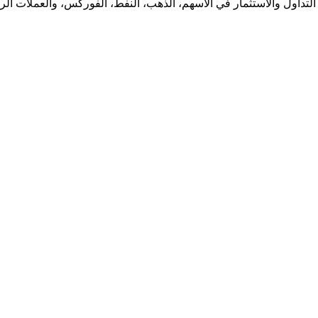
لتداول والاستثمار في الأسهم، الذهب، النفط، الفوركس، والعملات الرقم