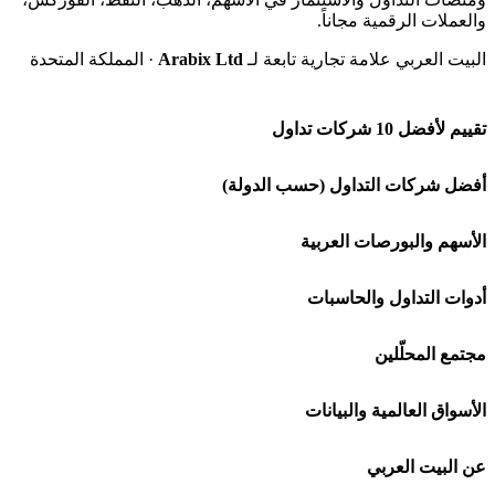
والعملات الرقمية مجاناً.
البيت العربي علامة تجارية تابعة لـ
Arabix Ltd
· المملكة المتحدة
تقييم لأفضل 10 شركات تداول
شركة Capital.com
أفضل شركات التداول (حسب الدولة)
افاتريد AvaTrade
شركات تداول في السعودية
الأسهم والبورصات العربية
اكسنس Exness
شركات تداول في الإمارات
🌍 كل البورصات العربية
أدوات التداول والحاسبات
منصة بينانس
شركات تداول في الكويت
🇸🇦 السوق السعودية
🕌 حاسبة الزكاة
مجتمع المحلّلين
Bybit باي بت
شركات تداول في قطر
🇦🇪 أسواق الإمارات
💱 محول العملات
🧱 حائط المجتمع
الأسواق العالمية والبيانات
شركة Xm
شركات تداول في البحرين
🇪🇬 البورصة المصرية
🧮 حاسبة حجم اللوت
🏆 لوحة المحلّلين
🌐 المؤشرات العالمية
عن البيت العربي