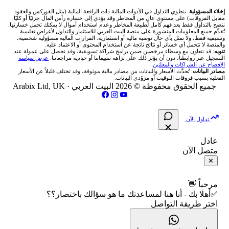
شركة Okx
شركات تداول في عُمان
🇰🇼 بورصة الكويت
📊 حاسبة قيمة النقطة
✍️ اكتب تحليلك
🥇 سعر الذهب اليوم
من نحن
إخلاء المسؤولية
: ينطوي التداول في الأدوات المالية ذات الرافعة المالية (مثل الفوركس والعقود
مقابل الفروقات) على مستوى عالٍ من المخاطر وقد يؤدي إلى خسارة رأس المال جزئيًا أو كليًا.
ننصح بالتداول فقط بعد فهم كامل لطبيعة المخاطر وعدم استخدام أموال لا يمكنك تحمل خسارتها.
اكس تي بي XTB
شركات تداول في الأردن
🇶🇦 بورصة قطر
💰 حاسبة ربح الفوركس
تُقدَّم جميع المعلومات المنشورة على منصة البيت العربي للاستثمار والتداول لأغراض تعليمية
🥇 أسعار الذهب والمعادن
تواصل معنا
وتثقيفية فقط، ولا تمثل بأي حال توصية مالية أو استثمارية. القرارات المالية مسؤولية شخصية،
والمنصة لا تتحمل أي خسائر أو نتائج ناتجة عن استخدام المحتوى أو الاعتماد عليه.
انتراكتيف بروكرز IBKR
تنويه
: قد نتعاون مع وسطاء مرخصين ضمن برامج شراكة تسويقية، وقد نحصل على عمولة عند
شركات تداول في العراق
🇯🇴 بورصة عمّان
📌 حاسبة النقاط المحورية
التسجيل عبر روابطنا، دون أن يؤثر ذلك على نزاهة تقييماتنا أو حيادية مراجعاتنا.
عرض سياسة
💱 أسعار العملات والفوركس
فريق المؤلفين
الإفصاح عن الشراكات والمعلنين
.
مصادر البيانات
: تُحدَّث الأسعار والبيانات من مصادر مالية موثوقة، وقد تختلف قليلاً عن الأسعار
شركات تداول في فلسطين
الفعلية بسبب فروقات التوقيت أو مزوّدي البيانات.
🇧🇭 بورصة البحرين
📏 حاسبة حجم المركز
💵 سعر الريال السعودي في مصر
مقالات تعليمية
جميع الحقوق محفوظة © 2026 البيت العربي ·
Arabix Ltd, UK
شركات تداول في مصر
🇴🇲 بورصة مسقط
🔄 حاسبة تكلفة السواب
📅 المؤشرات الاقتصادية
سياسة تقييم الشركات
تداول الآن
🇵🇸 بورصة فلسطين
📈 حاسبة عائد التداول
شركات التداول النصابة
عادل
متصل الآن
فحص الأسهم الأمريكية الشرعي
📊 حاسبة الربح التراكمي
الإبلاغ عن شركة نصابة
✕
📋 جميع الأسهم
🧮 حاسبة متوسط سعر السهم
شروط الاستخدام
مرحباً 👋
✅أهلا بك - أنا هنا لمساعدتك ما هو سؤالك باختصار؟؟
🕌 الأسهم الحلال
اختر طريقة التواصل
📅 التقويم الاقتصادي
سياسة الخصوصية
👨‍🏫 العلماء والهيئات الشرعية
🕐 أوقات عمل السوق