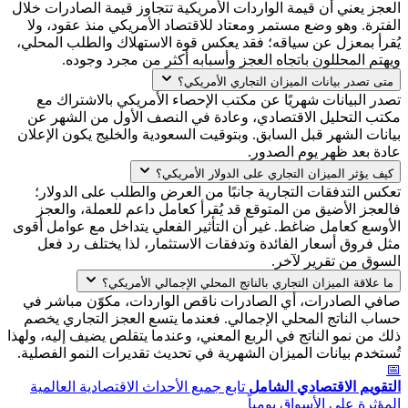
العجز يعني أن قيمة الواردات الأمريكية تتجاوز قيمة الصادرات خلال
الفترة. وهو وضع مستمر ومعتاد للاقتصاد الأمريكي منذ عقود، ولا
يُقرأ بمعزل عن سياقه؛ فقد يعكس قوة الاستهلاك والطلب المحلي،
ويهتم المحللون باتجاه العجز وأسبابه أكثر من مجرد وجوده.
متى تصدر بيانات الميزان التجاري الأمريكي؟
تصدر البيانات شهريًا عن مكتب الإحصاء الأمريكي بالاشتراك مع
مكتب التحليل الاقتصادي، وعادة في النصف الأول من الشهر عن
بيانات الشهر قبل السابق. وبتوقيت السعودية والخليج يكون الإعلان
عادة بعد ظهر يوم الصدور.
كيف يؤثر الميزان التجاري على الدولار الأمريكي؟
تعكس التدفقات التجارية جانبًا من العرض والطلب على الدولار؛
فالعجز الأضيق من المتوقع قد يُقرأ كعامل داعم للعملة، والعجز
الأوسع كعامل ضاغط. غير أن التأثير الفعلي يتداخل مع عوامل أقوى
مثل فروق أسعار الفائدة وتدفقات الاستثمار، لذا يختلف رد فعل
السوق من تقرير لآخر.
ما علاقة الميزان التجاري بالناتج المحلي الإجمالي الأمريكي؟
صافي الصادرات، أي الصادرات ناقص الواردات، مكوّن مباشر في
حساب الناتج المحلي الإجمالي. فعندما يتسع العجز التجاري يخصم
ذلك من نمو الناتج في الربع المعني، وعندما يتقلص يضيف إليه، ولهذا
تُستخدم بيانات الميزان الشهرية في تحديث تقديرات النمو الفصلية.
📅
التقويم الاقتصادي الشامل
تابع جميع الأحداث الاقتصادية العالمية
المؤثرة على الأسواق يومياً