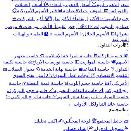
سعر الذهب اليوم
🥇 أسعار الذهب والمعادن
💱 أسعار العملات
والفوركس
📅 المؤشرات الاقتصادية
📊 فلتر الأسهم الأمريكية
📋
جميع الأسهم
📈 الأكثر ارتفاعاً
⚡ الأكثر تداولاً
🏆 أكبر الشركات
🧺
صناديق المؤشرات ETF
💰 أرخص تقييماً
💵 أعلى توزيعات
🔥 موصى
بشرائها
🕌 الأسهم الحلال
✨ الأسهم النقية
👨‍🏫 العلماء والهيئات
الشرعية
🧮
أدوات التداول
›
🕌 حاسبة الزكاة
🕌 حاسبة المرابحة الإسلامية
🧼 حاسبة تطهير
الأسهم
🕊️ حاسبة المواريث
💵 حاسبة توزيعات الأرباح
⚖️ حاسبة تكلفة
التداول
🌴 حاسبة التقاعد
💼 حاسبة نهاية الخدمة
💱 محول العملات
📅
التقويم الاقتصادي
🕐 أوقات عمل السوق
🇺🇸 متى يفتح السوق
الأمريكي؟
🧮 حاسبة حجم اللوت
📊 حاسبة قيمة النقطة
💰 حاسبة
ربح الفوركس
📐 حاسبة النقاط المحورية
📏 حاسبة حجم المركز
🌙
حاسبة السواب
📈 متوسط سعر السهم
💹 حاسبة الربح التراكمي
📉
حاسبة عائد التداول
كل الأدوات ←
🧱
المجتمع
›
🧱 حائط المجتمع
🏆 لوحة المحلّلين
✍️ اكتب تحليلك
تسجيل الدخول
إنشاء حساب