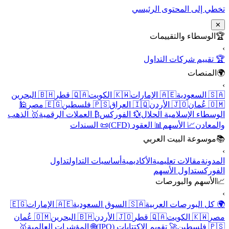
تخطي إلى المحتوى الرئيسي
✕
🏆
الوسطاء والتقييمات
›
🏆 تقييم شركات التداول
🌍
المنصات
›
🇸🇦 السعودية
🇦🇪 الإمارات
🇰🇼 الكويت
🇶🇦 قطر
🇧🇭 البحرين
🇴🇲 عُمان
🇯🇴 الأردن
🇮🇶 العراق
🇵🇸 فلسطين
🇪🇬 مصر
🕌
الوسطاء الإسلامية الحلال
💱 الفوركس
₿ العملات الرقمية
🥇 الذهب
والمعادن
📈 الأسهم
📊 العقود (CFD)
📜 السندات
📚
موسوعة البيت العربي
›
المدونة
مقالات تعليمية
الأكاديمية
أساسيات التداول
تداول
الفوركس
تداول الأسهم
📈
الأسهم والبورصات
›
🌍 كل البورصات العربية
🇸🇦 السوق السعودية
🇦🇪 الإمارات
🇪🇬
مصر
🇰🇼 الكويت
🇶🇦 قطر
🇯🇴 الأردن
🇧🇭 البحرين
🇴🇲 عُمان
🇵🇸 فلسطين
🚀 تقويم الاكتتابات (IPO)
🌐 المؤشرات العالمية
🥇