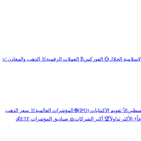
إسلامية الحلال
💱 الفوركس
₿ العملات الرقمية
🥇 الذهب والمعادن
📈
🚀 تقويم الاكتتابات (IPO)
🌐 المؤشرات العالمية
🥇 سعر الذهب
اً
⚡ الأكثر تداولاً
🏆 أكبر الشركات
🧺 صناديق المؤشرات ETF
💰