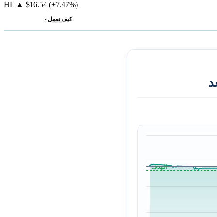
HL
▲
$16.54
(+7.47%)
كيف نعمل
د
الهدف