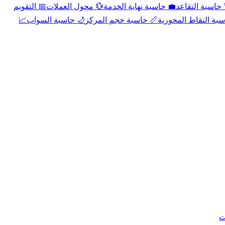
📅 التقويم
💱 محول العملات
💼 حاسبة نهاية الخدمة
🌴 حاسبة التقا
📈
🌙 حاسبة السواب
📏 حاسبة حجم المركز
📐 حاسبة النقاط الم
