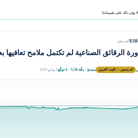
ؤثر ذلك على تقييماتنا.
$38
آخر سعر
ورة الرقائق الصناعية لم تكتمل ملامح تعافيها بع
ل
✔️ رسمي — البيت العربي
مبتدئ · دقّة 50% · 4 توقّع
8 يوليو 2026