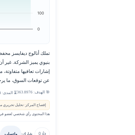
100
0
تملك أنالوج ديفايسز محفظ
بنيوي يميز الشركة. غير أ
إشارات تعافيها متفاوتة، 
عن توقعات السوق، ما يرج
🎯 الهدف: 363.8976
⏳ المدى: ٦–٩ أشهر
إفصاح المركز: تحليل تحريري من
هذا المحتوى رأي شخصي لعضو في ا
0
👍
شارك:
واتساب