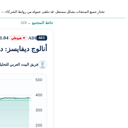
نختار جميع المنتجات بشكل مستقل. قد نتلقى عمولة من روابط الشركاء — لا ي
حائط المجتمع
←
ADI
1.04
ADI
ADI
▼ هبوطي
أنالوج ديفايسز: د
فريق البيت العربي للتحلي
500
400
300
200