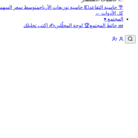
🌴 حاسبة التقاعد
💵 حاسبة توزيعات الأرباح
متوسط سعر السهم
كل الأدوات ←
المجتمع
▾
🧱 حائط المجتمع
🏆 لوحة المحلّلين
✍️ اكتب تحليلك