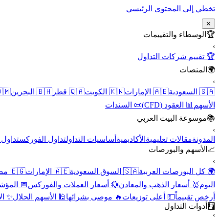
تخطي إلى المحتوى الرئيسي
✕
الوسطاء والتقييمات
🏆
›
🏆 تقييم شركات التداول
المنصات
🌍
›
 عُمان
🇧🇭 البحرين
🇶🇦 قطر
🇰🇼 الكويت
🇦🇪 الإمارات
🇸🇦 السعودية
📜 السندات
📊 العقود (CFD)
الأسهم
موسوعة البيت العربي
📚
›
الأسهم
تداول الفوركس
أساسيات التداول
الأكاديمية
مقالات تعليمية
المدونة
الأسهم والبورصات
📈
›
🇪🇬 مصر
🇦🇪 الإمارات
🇸🇦 السوق السعودية
🌍 كل البورصات العربية
لاقتصادية
💱 أسعار العملات والفوركس
🥇 أسعار الذهب والمعادن
اليوم
نقية
🕌 الأسهم الحلال
🔥 موصى بشرائها
💵 أعلى توزيعات
أرخص تقييماً
أدوات التداول
🧮
›