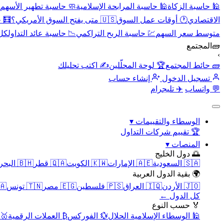
🕌 حاسبة الزكاة
🕌 حاسبة المرابحة الإسلامية
🧼 حاسبة تطهير الأسهم
الاقتصادي
🕐 أوقات عمل السوق
🇺🇸 متى يفتح السوق الأمريكي؟
🧮 
متوسط سعر السهم
💹 حاسبة الربح التراكمي
📉 حاسبة عائد التداول
كل 
🧱
المجتمع
›
🧱 حائط المجتمع
🏆 لوحة المحلّلين
✍️ اكتب تحليلك
تسجيل الدخول
إنشاء حساب
💬 واتساب
✈️ تليجرام
الوسطاء والتقييمات
▾
🏆 تقييم شركات التداول
المنصات
▾
🌅 دول الخليج
🇸🇦 السعودية
🇦🇪 الإمارات
🇰🇼 الكويت
🇶🇦 قطر
🇧🇭 البحرين
🌍 بقية الدول العربية
🇯🇴 الأردن
🇮🇶 العراق
🇵🇸 فلسطين
🇪🇬 مصر
🇹🇳 تونس
🇲🇦 
كل الدول ←
🏅 حسب النوع
🕌 الوسطاء الإسلامية الحلال
💱 الفوركس
₿ العملات الرقمية
🥇 