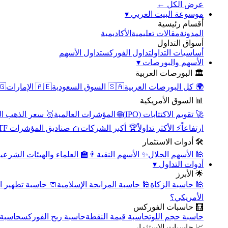
عرض الكل ←
▾
موسوعة البيت العربي
أقسام رئيسية
الأكاديمية
مقالات تعليمية
المدونة
أسواق التداول
تداول الأسهم
تداول الفوركس
أساسيات التداول
▾
الأسهم والبورصات
🏛️ البورصات العربية
مصر
🇦🇪 الإمارات
🇸🇦 السوق السعودية
🌍 كل البورصات العربية
📊 السوق الأمريكية
سعر الذهب اليوم
🌐 المؤشرات العالمية
🚀 تقويم الاكتتابات (IPO)
🧺 صناديق المؤشرات ETF
🏆 أكبر الشركات
⚡ الأكثر تداولاً
ارتفاعاً
🛠️ أدوات الاستثمار
‍🏫 العلماء والهيئات الشرعية
✨ الأسهم النقية
🕌 الأسهم الحلال
▾
أدوات التداول
🌟 الأبرز
سبة تطهير الأسهم
🕌 حاسبة المرابحة الإسلامية
🕌 حاسبة الزكاة
الأمريكي؟
🧮 حاسبات الفوركس
محورية
حاسبة ربح الفوركس
حاسبة قيمة النقطة
حاسبة حجم اللوت
📈 حاسبات الاستثمار