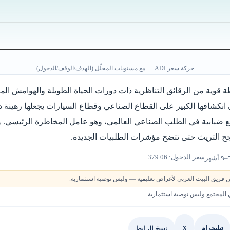
حركة سعر ADI — مع مستويات المحلّل (الهدف/الوقف/الدخول)
ة قوية من الرقائق التناظرية ذات دورات الحياة الطويلة والهوامش ال
ن انكشافها الكبير على القطاع الصناعي وقطاع السيارات يجعلها رهينة 
مع ضبابية في الطلب الصناعي العالمي، وهو عامل المخاطرة الرئيسي. وق
ح التريث حتى تتضح مؤشرات الطلبيات الجديدة.
سعر الدخول: 379.06
 فريق البيت العربي لأغراض تعليمية — وليس توصية استثمارية.
لمجتمع وليس توصية استثمارية.
X
نسخ الرابط
تيليجرام