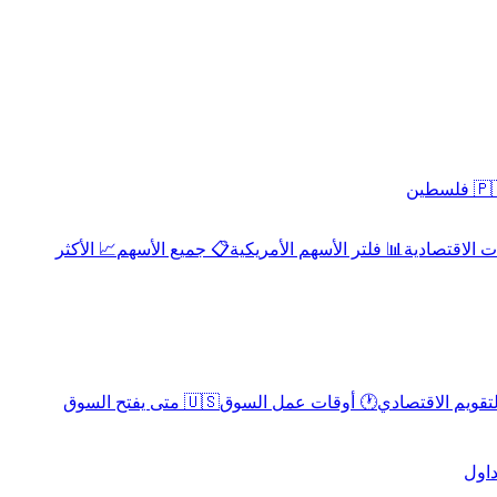
 فلسطين
 الاقتصادية
📊 فلتر الأسهم الأمريكية
📋 جميع الأسهم
📈 الأكثر
لتقويم الاقتصادي
🕐 أوقات عمل السوق
🇺🇸 متى يفتح السوق
داول