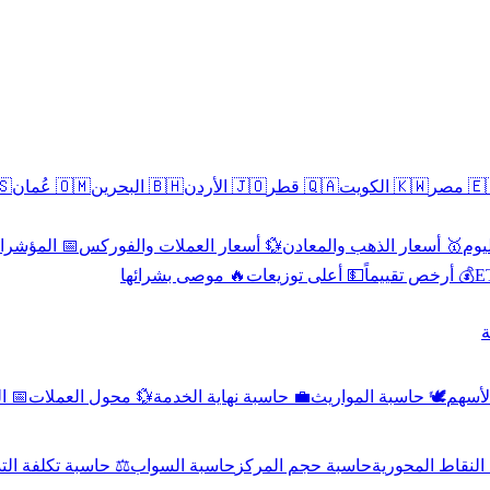
سطين
🇴🇲 عُمان
🇧🇭 البحرين
🇯🇴 الأردن
🇶🇦 قطر
🇰🇼 الكويت
🇪🇬 
 الاقتصادية
💱 أسعار العملات والفوركس
🥇 أسعار الذهب والمعادن
🥇 
🔥 موصى بشرائها
💵 أعلى توزيعات
💰 أرخص تقييماً

صادي
💱 محول العملات
💼 حاسبة نهاية الخدمة
🕊️ حاسبة المواريث
🧼 حا
اسبة تكلفة التداول
حاسبة السواب
حاسبة حجم المركز
حاسبة النقاط ال