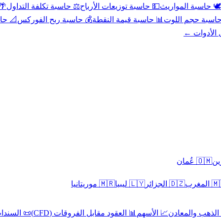
عد
⚖️ حاسبة تكلفة التداول
💵 حاسبة توزيعات الأرباح
🕊️ حاسبة المواريث
حورية
💰 حاسبة ربح الفوركس
📊 حاسبة قيمة النقطة
🧮 حاسبة حجم ال
كل الأدوا
🇴🇲 عُمان
🇲🇷 موريتانيا
🇱🇾 ليبيا
🇩🇿 الجزائر
🇲🇦 ا
 السندات
📊 العقود مقابل الفروقات (CFD)
📈 الأسهم
🥇 الذهب والمع