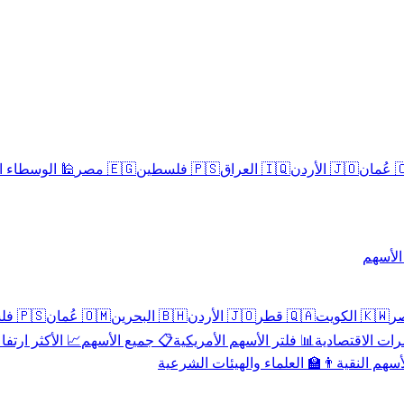
سلامية الحلال
🇪🇬 مصر
🇵🇸 فلسطين
🇮🇶 العراق
🇯🇴 الأردن
🇴
تداول 
🇵🇸 فلسطين
🇴🇲 عُمان
🇧🇭 البحرين
🇯🇴 الأردن
🇶🇦 قطر
🇰🇼 الكويت
 الأكثر ارتفاعاً
📋 جميع الأسهم
📊 فلتر الأسهم الأمريكية
📅 المؤشرات ا
👨‍🏫 العلماء والهيئات الشرعية
✨ الأسهم ال