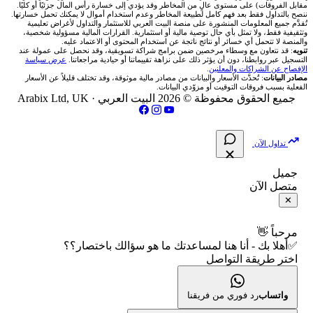
مقابل الفروقات) على مستوى عالٍ من المخاطر وقد يؤدي إلى خسارة رأس المال جزئيًا أو كليًا.
ننصح بالتداول فقط بعد فهم كامل لطبيعة المخاطر وعدم استخدام أموال لا يمكنك تحمل خسارتها.
اكس تي بي XTB
شركات تداول في الأردن
🇶🇦 بورصة قطر
💰 حاسبة ربح الفوركس
تُقدَّم جميع المعلومات المنشورة على منصة البيت العربي للاستثمار والتداول لأغراض تعليمية
🥇 أسعار الذهب والمعادن
تواصل معنا
وتثقيفية فقط، ولا تمثل بأي حال توصية مالية أو استثمارية. القرارات المالية مسؤولية شخصية،
والمنصة لا تتحمل أي خسائر أو نتائج ناتجة عن استخدام المحتوى أو الاعتماد عليه.
انتراكتيف بروكرز IBKR
تنويه
: قد نتعاون مع وسطاء مرخصين ضمن برامج شراكة تسويقية، وقد نحصل على عمولة عند
شركات تداول في العراق
🇯🇴 بورصة عمّان
📌 حاسبة النقاط المحورية
التسجيل عبر روابطنا، دون أن يؤثر ذلك على نزاهة تقييماتنا أو حيادية مراجعاتنا.
عرض سياسة
💱 أسعار العملات والفوركس
فريق المؤلفين
الإفصاح عن الشراكات والمعلنين
.
مصادر البيانات
: تُحدَّث الأسعار والبيانات من مصادر مالية موثوقة، وقد تختلف قليلاً عن الأسعار
شركات تداول في فلسطين
الفعلية بسبب فروقات التوقيت أو مزوّدي البيانات.
🇧🇭 بورصة البحرين
📏 حاسبة حجم المركز
💵 سعر الريال السعودي في مصر
مقالات تعليمية
جميع الحقوق محفوظة © 2026 البيت العربي ·
Arabix Ltd, UK
شركات تداول في مصر
🇴🇲 بورصة مسقط
🔄 حاسبة تكلفة السواب
📅 المؤشرات الاقتصادية
سياسة تقييم الشركات
تداول الآن
🇵🇸 بورصة فلسطين
📈 حاسبة عائد التداول
شركات التداول النصابة
جميل
متصل الآن
فلتر الأسهم الشرعي
📊 حاسبة الربح التراكمي
الإبلاغ عن شركة نصابة
✕
📋 جميع الأسهم
🧮 حاسبة متوسط سعر السهم
شروط الاستخدام
مرحباً 👋
✅أهلا بك - أنا هنا لمساعدتك ما هو سؤالك باختصار؟؟
🕌 الأسهم الحلال
اختر طريقة التواصل
📅 التقويم الاقتصادي
سياسة الخصوصية
👨‍🏫 العلماء والهيئات الشرعية
🕐 أوقات عمل السوق
واتساب
رد فوري من فريقنا