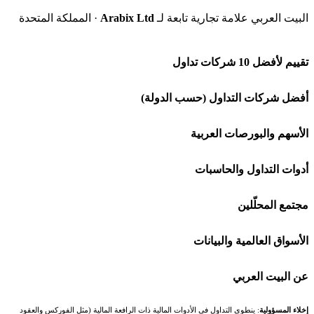
البيت العربي علامة تجارية تابعة لـ
Arabix Ltd
· المملكة المتحدة
تقييم لأفضل 10 شركات تداول
شركة Capital.com
أفضل شركات التداول (حسب الدولة)
افاتريد AvaTrade
شركات تداول في السعودية
الأسهم والبورصات العربية
اكسنس Exness
شركات تداول في الإمارات
🌍 كل البورصات العربية
أدوات التداول والحاسبات
منصة بينانس
شركات تداول في الكويت
🇸🇦 السوق السعودية
🕌 حاسبة الزكاة
مجتمع المحلّلين
Bybit باي بت
شركات تداول في قطر
🇦🇪 أسواق الإمارات
💱 محول العملات
🧱 حائط المجتمع
الأسواق العالمية والبيانات
شركة Xm
شركات تداول في البحرين
🇪🇬 البورصة المصرية
🧮 حاسبة حجم اللوت
🏆 لوحة المحلّلين
🌐 المؤشرات العالمية
عن البيت العربي
شركة Okx
شركات تداول في عُمان
🇰🇼 بورصة الكويت
📊 حاسبة قيمة النقطة
✍️ اكتب تحليلك
🥇 سعر الذهب اليوم
من نحن
إخلاء المسؤولية
: ينطوي التداول في الأدوات المالية ذات الرافعة المالية (مثل الفوركس والعقود