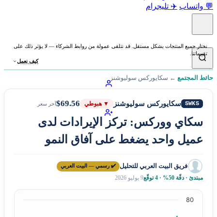
💬 واتساب
✈️ تليجرام
نختار جميع المنتجات بشكل مستقل. قد نتلقى عمولة من روابط الشركاء — لا يؤثر ذلك على
تقييماتنا.
كيف نعمل
حائط المجتمع
←
سكايوركس سوليوشنز
$69.56
سكايوركس سوليوشنز
SWKS
▼ هبوطي
آخر سعر
سكاي ووركس: تركز الإيرادات لدى
عميل واحد يضغط على آفاق النمو
فريق البيت العربي للتحليل
✔️ رسمي — البيت العربي
مبتدئ · دقّة 50% · 4 توقّع
9 يوليو 2026
80