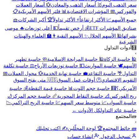
سعر الذهب اليوم
🥇 أسعار الذهب والمعادن
💱 أسعار العملات
والفوركس
📅 المؤشرات الاقتصادية
📊 فلتر الأسهم الأمريكية
📋
جميع الأسهم
📈 الأكثر ارتفاعاً
⚡ الأكثر تداولاً
🏆 أكبر الشركات
🧺
صناديق المؤشرات ETF
💰 أرخص تقييماً
💵 أعلى توزيعات
🔥 موصى
بشرائها
🕌 الأسهم الحلال
✨ الأسهم النقية
👨‍🏫 العلماء والهيئات
الشرعية
🧮
أدوات التداول
›
🕌 حاسبة الزكاة
🕌 حاسبة المرابحة الإسلامية
🧼 حاسبة تطهير
الأسهم
🕊️ حاسبة المواريث
💵 حاسبة توزيعات الأرباح
⚖️ حاسبة تكلفة
التداول
🌴 حاسبة التقاعد
💼 حاسبة نهاية الخدمة
💱 محول العملات
📅
التقويم الاقتصادي
🕐 أوقات عمل السوق
🇺🇸 متى يفتح السوق
الأمريكي؟
🧮 حاسبة حجم اللوت
📊 حاسبة قيمة النقطة
💰 حاسبة
ربح الفوركس
📐 حاسبة النقاط المحورية
📏 حاسبة حجم المركز
🌙
حاسبة السواب
📈 متوسط سعر السهم
💹 حاسبة الربح التراكمي
📉
حاسبة عائد التداول
كل الأدوات ←
🧱
المجتمع
›
🧱 حائط المجتمع
🏆 لوحة المحلّلين
✍️ اكتب تحليلك
تسجيل الدخول
إنشاء حساب