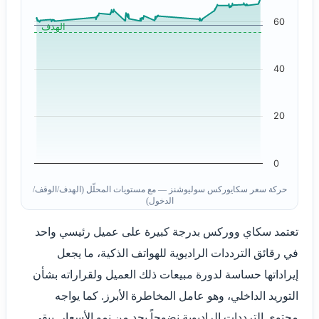
60
الهدف
40
20
0
حركة سعر سكايوركس سوليوشنز — مع مستويات المحلّل (الهدف/الوقف/
الدخول)
تعتمد سكاي ووركس بدرجة كبيرة على عميل رئيسي واحد
في رقائق الترددات الراديوية للهواتف الذكية، ما يجعل
إيراداتها حساسة لدورة مبيعات ذلك العميل ولقراراته بشأن
التوريد الداخلي، وهو عامل المخاطرة الأبرز. كما يواجه
محتوى الترددات الراديوية نضوجاً يحد من نمو الأسعار. يبقى