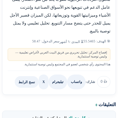
عامل الدعم في تنويعها نحو الأسواق الصناعية وإنترنت
الأشياء وميزانيتها القوية وتوزيعاتها، لكن الميزان قصير الأجل
يميل للحذر حتى يتضح مسار التنويع. تحليل تعليمي ولا يمثل
توصية بالبيع.
🎯 الهدف: 55.5465
سعر الدخول: 58.47
⏳ المدى: ٦ أشهر
إفصاح المركز: تحليل تحريري من فريق البيت العربي لأغراض تعليمية —
وليس توصية استثمارية.
هذا المحتوى رأي شخصي لعضو في المجتمع وليس توصية استثمارية.
0
👍
شارك:
X
نسخ الرابط
واتساب
تيليجرام
التعليقات
0