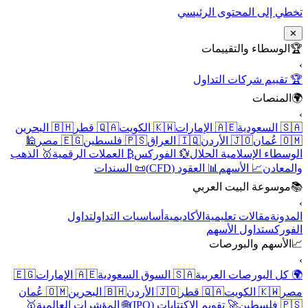
تخطي إلى المحتوى الرئيسي
✕
🏆
الوسطاء والتقييمات
›
🏆 تقييم شركات التداول
🌍
المنصات
›
🇸🇦 السعودية
🇦🇪 الإمارات
🇰🇼 الكويت
🇶🇦 قطر
🇧🇭 البحرين
🇴🇲 عُمان
🇯🇴 الأردن
🇮🇶 العراق
🇵🇸 فلسطين
🇪🇬 مصر
🕌
الوسطاء الإسلامية الحلال
💱 الفوركس
₿ العملات الرقمية
🥇 الذهب
والمعادن
📈 الأسهم
📊 العقود (CFD)
📜 السندات
📚
موسوعة البيت العربي
›
المدونة
مقالات تعليمية
الأكاديمية
أساسيات التداول
تداول
الفوركس
تداول الأسهم
📈
الأسهم والبورصات
›
🌍 كل البورصات العربية
🇸🇦 السوق السعودية
🇦🇪 الإمارات
🇪🇬
مصر
🇰🇼 الكويت
🇶🇦 قطر
🇯🇴 الأردن
🇧🇭 البحرين
🇴🇲 عُمان
🇵🇸 فلسطين
🚀 تقويم الاكتتابات (IPO)
🌐 المؤشرات العالمية
🥇