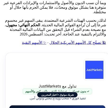
وبما أن نسب الديون والأصول والاستثمارات والإيرادات الفرعية غير
متوفرة هنا بشكل موثوق ومحدّث، فلا يمكن الجزم بأنها حلال أو
مختلطة.
لذلك، بحسب الهيئات الشرعية المعتمدة، يبقى السهم غير محسوم
شرعاً إلى أن تُراجع القوائم المالية الحديثة.
الحكم النهائي: مجهول
،
مع نصيحة بعدم الشراء قبل التحقق من البيانات المالية المحدثة
والالتزام بالتنقية عند الحاجة. آخر تحديث: أغسطس 2026
🕌 تصفّح كل الأسهم الأمريكية الحلال
·
✨ الأسهم النقية
تداول مع JustMarkets
✓ بدون عمولة
✓ تداول الذهب والفوركس والأسهم
شريك موثوق • اختيار المحررين
تنفيذ فوري • سحب وإيداع محلي ودولي آمن.