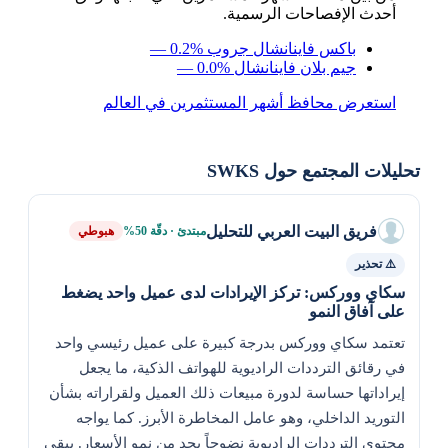
أحدث الإفصاحات الرسمية.
باكس فاينانشال جروب
— 0.2%
جيم بلان فاينانشال
— 0.0%
استعرض محافظ أشهر المستثمرين في العالم
تحليلات المجتمع حول SWKS
فريق البيت العربي للتحليل
مبتدئ · دقّة 50%
هبوطي
⚠️ تحذير
سكاي ووركس: تركز الإيرادات لدى عميل واحد يضغط
على آفاق النمو
تعتمد سكاي ووركس بدرجة كبيرة على عميل رئيسي واحد
في رقائق الترددات الراديوية للهواتف الذكية، ما يجعل
إيراداتها حساسة لدورة مبيعات ذلك العميل ولقراراته بشأن
التوريد الداخلي، وهو عامل المخاطرة الأبرز. كما يواجه
محتوى الترددات الراديوية نضوجاً يحد من نمو الأسعار. يبقى