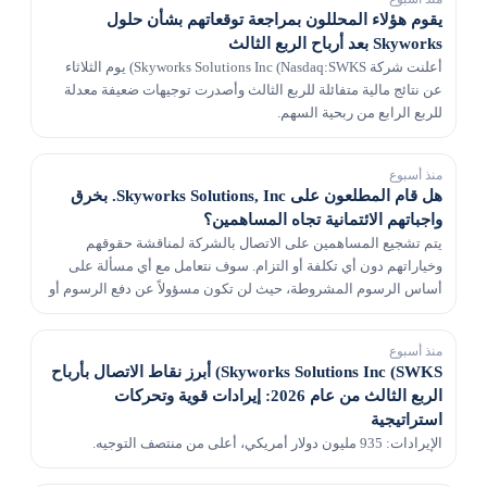
يقوم هؤلاء المحللون بمراجعة توقعاتهم بشأن حلول
Skyworks بعد أرباح الربع الثالث
أعلنت شركة Skyworks Solutions Inc (Nasdaq:SWKS) يوم الثلاثاء
عن نتائج مالية متفائلة للربع الثالث وأصدرت توجيهات ضعيفة معدلة
للربع الرابع من ربحية السهم.
منذ أسبوع
هل قام المطلعون على Skyworks Solutions, Inc. بخرق
واجباتهم الائتمانية تجاه المساهمين؟
يتم تشجيع المساهمين على الاتصال بالشركة لمناقشة حقوقهم
وخياراتهم دون أي تكلفة أو التزام. سوف نتعامل مع أي مسألة على
أساس الرسوم المشروطة، حيث لن تكون مسؤولاً عن دفع الرسوم أو
النفقات القانونية من جيبك الخاص.
منذ أسبوع
Skyworks Solutions Inc (SWKS) أبرز نقاط الاتصال بأرباح
الربع الثالث من عام 2026: إيرادات قوية وتحركات
استراتيجية
الإيرادات: 935 مليون دولار أمريكي، أعلى من منتصف التوجيه.