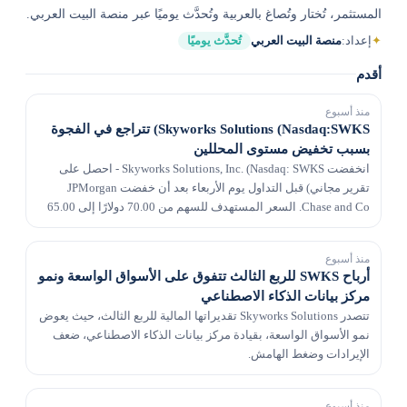
المستثمر، تُختار وتُصاغ بالعربية وتُحدَّث يوميًا عبر منصة البيت العربي.
✦
إعداد:
منصة البيت العربي
تُحدَّث يوميًا
أقدم
منذ أسبوع
Skyworks Solutions (Nasdaq:SWKS) تتراجع في الفجوة
بسبب تخفيض مستوى المحللين
انخفضت Skyworks Solutions, Inc. (Nasdaq: SWKS - احصل على
تقرير مجاني) قبل التداول يوم الأربعاء بعد أن خفضت JPMorgan
Chase and Co. السعر المستهدف للسهم من 70.00 دولارًا إلى 65.00
دولارًا. كان السهم قد أغلق سابقًا عند 64.6...
منذ أسبوع
أرباح SWKS للربع الثالث تتفوق على الأسواق الواسعة ونمو
مركز بيانات الذكاء الاصطناعي
تتصدر Skyworks Solutions تقديراتها المالية للربع الثالث، حيث يعوض
نمو الأسواق الواسعة، بقيادة مركز بيانات الذكاء الاصطناعي، ضعف
الإيرادات وضغط الهامش.
منذ أسبوع