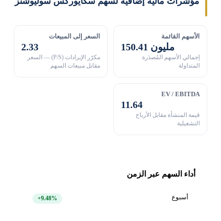
مؤشرات مالية إضافية لسهم سكايوركس سوليوشنز
الأسهم القائمة
السعر إلى المبيعات
150.41 مليون
2.33
إجمالي الأسهم المُصدَرة
مكرّر الإيرادات (P/S) — السعر
المتداولة
مقابل مبيعات السهم
EV / EBITDA
11.64
قيمة المنشأة مقابل الأرباح
التشغيلية
أداء السهم عبر الزمن
أسبوع
+9.48%