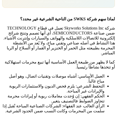
تداول بمسؤولية. رأس مالك معرّض للخطر.
لماذا سهم شركة SWKS من الناحية الشرعية غير محدد؟
شركة Skyworks Solutions Inc تعمل في قطاع TECHNOLOGY
ضمن صناعة SEMICONDUCTORS، أي أنها تصمم وتنتج شرائح
إلكترونية للاتصالات اللاسلكية والهواتف والسيارات وإنترنت الأشياء.
هذا النشاط في أصله صناعي وتقني مباح، ولا يُعد من الأنشطة
المحرمة بطبيعته مثل الخمر أو الخنزير أو القمار أو السلاح أو الربا
المباشر.
كما لا يظهر من طبيعة العمل الأساسية أنها تبيع محرمات استهلاكية
أو تتخذها نشاطاً رئيسياً.
العمل الأساسي: أشباه موصلات وتقنيات اتصال، وهو أصل
مباح غالباً.
التحفظ الشرعي: يلزم فحص الديون والاستثمارات الربوية
والإيرادات غير المباحة.
الحكم الفقهي: إن وُجدت معاملات ربوية أو إيرادات محرمة
تتجاوز الضوابط فالتصنيف يتغير.
الرأي الغالب عند الفقهاء: الشركات الصناعية المباحة تُقبل إذا
سلمت من المحرمات وكانت النسب ضمن الحدود الشرعية.