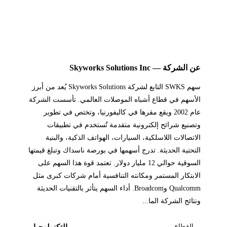
عن الشركة — Skyworks Solutions Inc
سهم SWKS التابع لشركة Skyworks Solutions يُعد من أبرز
الأسهم في قطاع أشباه الموصلات العالمي. تأسست الشركة
عام 2002 ويقع مقرها في كاليفورنيا، وتختص في تطوير
وتصنيع شرائح إلكترونية متقدمة تُستخدم في تطبيقات
الاتصالات اللاسلكية، السيارات، الهواتف الذكية، والبنية
التحتية الحديثة. تدرج أسهمها في بورصة ناسداك وتبلغ قيمتها
السوقية حوالي 12 مليار دولار. تعتمد قوة هذا السهم على
الابتكار المستمر ومكانته التنافسية أمام شركات كبرى مثل
Qualcomm وBroadcom. أداء السهم يتأثر بالتقنيات الحديثة
ونتائج الشركة الما...
القطاع