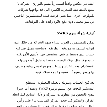
القطاعي يعكس واقعاً استثمارياً يتسم بالتوازن: الشركة لا
تتمتع بالمضاعفة السعرية الكبيرة التي قد تواجهها شركات
تكنولوجيا أخرى، مما يعني فرصة قيمة للمستثمرين الباحثين
عن نمو محتمل دون دفع علاوة زائدة على التوقعات.
كيفية شراء سهم SWKS
يمكن للمستثمرين العرب شراء سهم الشركة من خلال عدة
قنوات استثمارية موثوقة. الطريقة الأساسية تتمثل في فتح
حساب لدى وسيط مرخص متخصص في الأسهم الأمريكية،
حيث يوفر مثل هؤلاء الوسطاء منصات تداول آمنة وسهلة
الاستخدام. يجب اختيار وسيط يتمتع بتراخيص دولية معترف
بها ويوفر رسوماً تنافسية وخدمة عملاء قوية.
بعد فتح الحساب وتمويله بالعملة المطلوبة، يستطيع
المستثمر البحث عن السهم برمزه SWKS وتنفيذ أمر شراء.
ينصح بالتحقق من معلومات الشركة والأداء السابق قبل اتخاذ
القرار، والتفكير في حجم المركز المناسب بناءً على رأس
المال المتاح وملف المخاطرة الشخصي. المستثمرون الجدد