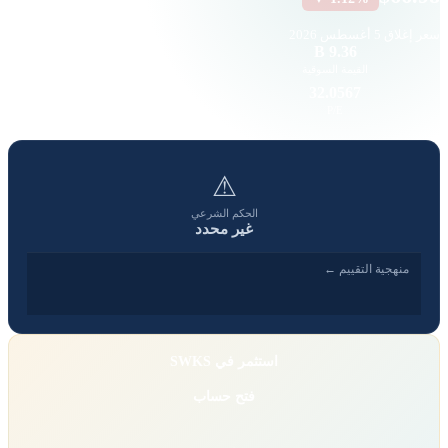
سعر إغلاق
5 أغسطس 2026
723.47 K
9.36 B
القيمة السوقية
حجم التداول
2.4
32.0567
EPS
P/E
⚠
الحكم الشرعي
غير محدد
منهجية التقييم ←
استثمر في SWKS
فتح حساب