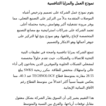
نموذج العمل والمزايا التنافسية
يقوم نموذج عمل الشركة على تصميم وترخيص أشباه
الموصلات المتقدمة بدلاً من التركيز على التصنيع الفعلي، مما
يوفر مرونة تشغيلية أكبر وهوامش ربحية محتملة أعلى.
تعتمد الشركة على شراكات استراتيجية مع مصانع التصنيع
المتخصصة لإنتاج رقائقها، وهو نموذج يتيح لها التركيز على
جوهر أعمالها وهو الابتكار والتصميم.
تتمتع الشركة بمزايا تنافسية واضحة في تطبيقات البنية
التحتية للاتصالات والشبكات، حيث تقدم حلولاً مخصصة
لمشغلي الشبكات الخلوية والموفرين الذين يحتاجون إلى أداء
عالي واستهلاك منخفض للطاقة. مكرر ربحية SWKS يبلغ
28.55 مقارنة بمتوسط قطاع TECHNOLOGY عند 40.3، مما
يعكس تقييماً نسبياً أكثر اعتدالاً من متوسط القطاع رغم
الآفاق النمائية الإيجابية.
هذا التقييم يشير إلى أن السوق يقدّر الشركة بشكل معقول
مقابل توقعات أرباحها، والفرق بين النسبة والمتوسط