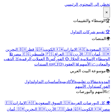
تخطي إلى المحتوى الرئيسي
✕
🏆
الوسطاء والتقييمات
›
🏆 تقييم شركات التداول
🌍
المنصات
›
🇸🇦 السعودية
🇦🇪 الإمارات
🇰🇼 الكويت
🇶🇦 قطر
🇧🇭 البحرين
🇴🇲 عُمان
🇯🇴 الأردن
🇮🇶 العراق
🇵🇸 فلسطين
🇪🇬 مصر
🕌
الوسطاء الإسلامية الحلال
💱 الفوركس
₿ العملات الرقمية
🥇 الذهب
والمعادن
📈 الأسهم
📊 العقود (CFD)
📜 السندات
📚
موسوعة البيت العربي
›
المدونة
مقالات تعليمية
الأكاديمية
أساسيات التداول
تداول
الفوركس
تداول الأسهم
📈
الأسهم والبورصات
›
🌍 كل البورصات العربية
🇸🇦 السوق السعودية
🇦🇪 الإمارات
🇪🇬
مصر
🇰🇼 الكويت
🇶🇦 قطر
🇯🇴 الأردن
🇧🇭 البحرين
🇴🇲 عُمان