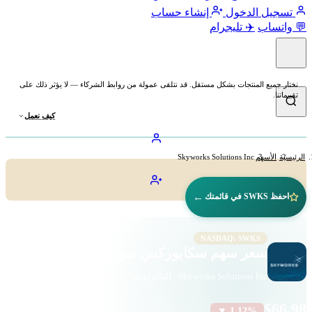
تسجيل الدخول
إنشاء حساب
💬 واتساب
✈️ تليجرام
نختار جميع المنتجات بشكل مستقل. قد نتلقى عمولة من روابط الشركاء — لا يؤثر ذلك على
تقييماتنا.
كيف نعمل
الرئيسية
الأسهم
Skyworks Solutions Inc
←
احفظ SWKS في قائمتك
NASDAQ: SWKS
سعر سهم سكايوركس سوليوشنز (SWKS)
Skyworks Solutions Inc · التكنولوجيا · ناسداك
$66.98
▼ 1.12%