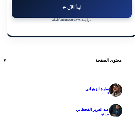
ابدأ الآن ←
مراجعة JustMarkets كاملة
محتوى الصفحة
سارة الزهراني
✓
كاتب
عبد العزيز القحطاني
✓
مراجع