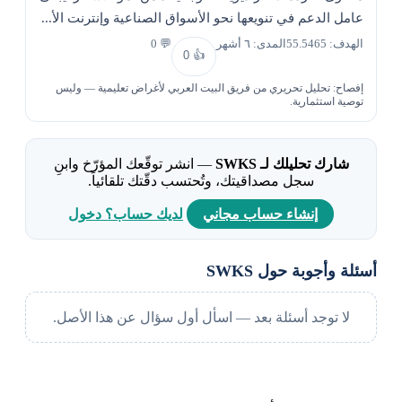
عامل الدعم في تنويعها نحو الأسواق الصناعية وإنترنت الأ...
الهدف: 55.5465
المدى: ٦ أشهر
💬 0
0
👍
إفصاح: تحليل تحريري من فريق البيت العربي لأغراض تعليمية — وليس
توصية استثمارية.
شارك تحليلك لـ SWKS
— انشر توقّعك المؤرّخ وابنِ
سجل مصداقيتك، وتُحتسب دقّتك تلقائياً.
إنشاء حساب مجاني
لديك حساب؟ دخول
أسئلة وأجوبة حول SWKS
لا توجد أسئلة بعد — اسأل أول سؤال عن هذا الأصل.