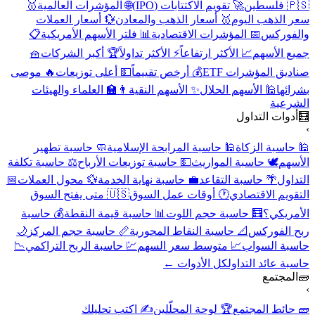
🇵🇸 فلسطين
🚀 تقويم الاكتتابات (IPO)
🌐 المؤشرات العالمية
🥇
سعر الذهب اليوم
🥇 أسعار الذهب والمعادن
💱 أسعار العملات
والفوركس
📅 المؤشرات الاقتصادية
📊 فلتر الأسهم الأمريكية
📋
جميع الأسهم
📈 الأكثر ارتفاعاً
⚡ الأكثر تداولاً
🏆 أكبر الشركات
🧺
صناديق المؤشرات ETF
💰 أرخص تقييماً
💵 أعلى توزيعات
🔥 موصى
بشرائها
🕌 الأسهم الحلال
✨ الأسهم النقية
👨‍🏫 العلماء والهيئات
الشرعية
🧮
أدوات التداول
›
🕌 حاسبة الزكاة
🕌 حاسبة المرابحة الإسلامية
🧼 حاسبة تطهير
الأسهم
🕊️ حاسبة المواريث
💵 حاسبة توزيعات الأرباح
⚖️ حاسبة تكلفة
التداول
🌴 حاسبة التقاعد
💼 حاسبة نهاية الخدمة
💱 محول العملات
📅
التقويم الاقتصادي
🕐 أوقات عمل السوق
🇺🇸 متى يفتح السوق
الأمريكي؟
🧮 حاسبة حجم اللوت
📊 حاسبة قيمة النقطة
💰 حاسبة
ربح الفوركس
📐 حاسبة النقاط المحورية
📏 حاسبة حجم المركز
🌙
حاسبة السواب
📈 متوسط سعر السهم
💹 حاسبة الربح التراكمي
📉
حاسبة عائد التداول
كل الأدوات ←
🧱
المجتمع
›
🧱 حائط المجتمع
🏆 لوحة المحلّلين
✍️ اكتب تحليلك