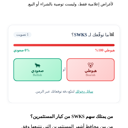
لأغراض إعلامية فقط، وليست توصية بالشراء أو البيع.
📊
ما توقّعك لـ
SWKS
؟
1
تصويت
هبوطي
100
%
% صعودي
0
🐂
🐻
أو
هبوطي
صعودي
Bullish
Bearish
سجّل دخولك
لتتبّع دقة توقعاتك عبر الزمن.
من يمتلك سهم SWKS من كبار المستثمرين؟
من بين محافظ أشهر المستثمرين التي نتتبعها وفق