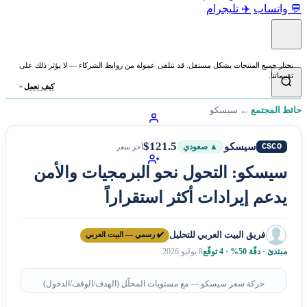
💬 واتساب
✈️ تليجرام
نختار جميع المنتجات بشكل مستقل. قد نتلقى عمولة من روابط الشركاء — لا يؤثر ذلك على
تقييماتنا.
كيف نعمل
حائط المجتمع
←
سيسكو
$121.5
سيسكو
CSCO
▲ صعودي
آخر سعر
سيسكو: التحول نحو البرمجيات والأمن
يدعم إيرادات أكثر استقراراً
فريق البيت العربي للتحليل
✔️ رسمي — البيت العربي
مبتدئ · دقّة 50% · 4 توقّع
8 يوليو 2026
حركة سعر سيسكو — مع مستويات المحلّل (الهدف/الوقف/الدخول)