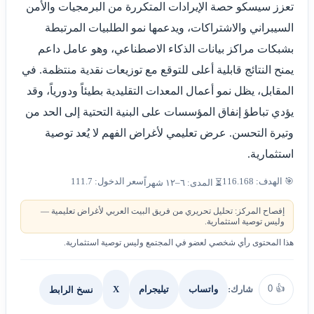
تعزز سيسكو حصة الإيرادات المتكررة من البرمجيات والأمن
السيبراني والاشتراكات، ويدعمها نمو الطلبيات المرتبطة
بشبكات مراكز بيانات الذكاء الاصطناعي، وهو عامل داعم
يمنح النتائج قابلية أعلى للتوقع مع توزيعات نقدية منتظمة. في
المقابل، يظل نمو أعمال المعدات التقليدية بطيئاً ودورياً، وقد
يؤدي تباطؤ إنفاق المؤسسات على البنية التحتية إلى الحد من
وتيرة التحسن. عرض تعليمي لأغراض الفهم لا يُعد توصية
استثمارية.
🎯 الهدف: 116.168
سعر الدخول: 111.7
⏳ المدى: ٦–١٢ شهراً
إفصاح المركز: تحليل تحريري من فريق البيت العربي لأغراض تعليمية —
وليس توصية استثمارية.
هذا المحتوى رأي شخصي لعضو في المجتمع وليس توصية استثمارية.
0
👍
شارك:
X
نسخ الرابط
واتساب
تيليجرام