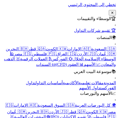
تخطي إلى المحتوى الرئيسي
✕
🏆
الوسطاء والتقييمات
›
🏆 تقييم شركات التداول
🌍
المنصات
›
🇸🇦 السعودية
🇦🇪 الإمارات
🇰🇼 الكويت
🇶🇦 قطر
🇧🇭 البحرين
🇴🇲 عُمان
🇯🇴 الأردن
🇮🇶 العراق
🇵🇸 فلسطين
🇪🇬 مصر
🕌
الوسطاء الإسلامية الحلال
💱 الفوركس
₿ العملات الرقمية
🥇 الذهب
والمعادن
📈 الأسهم
📊 العقود (CFD)
📜 السندات
📚
موسوعة البيت العربي
›
المدونة
مقالات تعليمية
الأكاديمية
أساسيات التداول
تداول
الفوركس
تداول الأسهم
📈
الأسهم والبورصات
›
🌍 كل البورصات العربية
🇸🇦 السوق السعودية
🇦🇪 الإمارات
🇪🇬
مصر
🇰🇼 الكويت
🇶🇦 قطر
🇯🇴 الأردن
🇧🇭 البحرين
🇴🇲 عُمان
🇵🇸 فلسطين
🚀 تقويم الاكتتابات (IPO)
🌐 المؤشرات العالمية
🥇