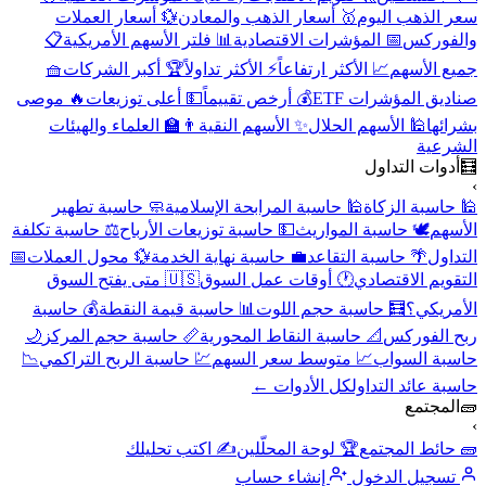
سعر الذهب اليوم
🥇 أسعار الذهب والمعادن
💱 أسعار العملات
والفوركس
📅 المؤشرات الاقتصادية
📊 فلتر الأسهم الأمريكية
📋
جميع الأسهم
📈 الأكثر ارتفاعاً
⚡ الأكثر تداولاً
🏆 أكبر الشركات
🧺
صناديق المؤشرات ETF
💰 أرخص تقييماً
💵 أعلى توزيعات
🔥 موصى
بشرائها
🕌 الأسهم الحلال
✨ الأسهم النقية
👨‍🏫 العلماء والهيئات
الشرعية
🧮
أدوات التداول
›
🕌 حاسبة الزكاة
🕌 حاسبة المرابحة الإسلامية
🧼 حاسبة تطهير
الأسهم
🕊️ حاسبة المواريث
💵 حاسبة توزيعات الأرباح
⚖️ حاسبة تكلفة
التداول
🌴 حاسبة التقاعد
💼 حاسبة نهاية الخدمة
💱 محول العملات
📅
التقويم الاقتصادي
🕐 أوقات عمل السوق
🇺🇸 متى يفتح السوق
الأمريكي؟
🧮 حاسبة حجم اللوت
📊 حاسبة قيمة النقطة
💰 حاسبة
ربح الفوركس
📐 حاسبة النقاط المحورية
📏 حاسبة حجم المركز
🌙
حاسبة السواب
📈 متوسط سعر السهم
💹 حاسبة الربح التراكمي
📉
حاسبة عائد التداول
كل الأدوات ←
🧱
المجتمع
›
🧱 حائط المجتمع
🏆 لوحة المحلّلين
✍️ اكتب تحليلك
تسجيل الدخول
إنشاء حساب