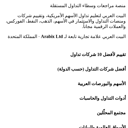
منصة مراجعات وسطاء التداول المستقلة
البيت العربي لتعليم تداول الأسهم الأمريكية، وتقييم شركات
ومنصات التداول والاستثمار في الأسهم، الذهب، النفط، الفوركس،
والعملات الرقمية مجاناً.
البيت العربي علامة تجارية تابعة لـ
Arabix Ltd
· المملكة المتحدة
تقييم لأفضل 10 شركات تداول
شركة Capital.com
أفضل شركات التداول (حسب الدولة)
افاتريد AvaTrade
شركات تداول في السعودية
الأسهم والبورصات العربية
اكسنس Exness
شركات تداول في الإمارات
🌍 كل البورصات العربية
أدوات التداول والحاسبات
منصة بينانس
شركات تداول في الكويت
🇸🇦 السوق السعودية
🕌 حاسبة الزكاة
مجتمع المحلّلين
Bybit باي بت
شركات تداول في قطر
🇦🇪 أسواق الإمارات
💱 محول العملات
🧱 حائط المجتمع
الأسواق العالمية والبيانات