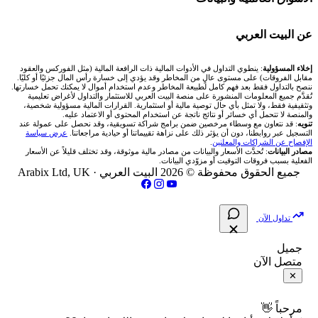
شركة Xm
شركات تداول في البحرين
🇪🇬 البورصة المصرية
🧮 حاسبة حجم اللوت
🏆 لوحة المحلّلين
🌐 المؤشرات العالمية
عن البيت العربي
شركة Okx
شركات تداول في عُمان
🇰🇼 بورصة الكويت
📊 حاسبة قيمة النقطة
✍️ اكتب تحليلك
🥇 سعر الذهب اليوم
من نحن
إخلاء المسؤولية
: ينطوي التداول في الأدوات المالية ذات الرافعة المالية (مثل الفوركس والعقود
مقابل الفروقات) على مستوى عالٍ من المخاطر وقد يؤدي إلى خسارة رأس المال جزئيًا أو كليًا.
ننصح بالتداول فقط بعد فهم كامل لطبيعة المخاطر وعدم استخدام أموال لا يمكنك تحمل خسارتها.
اكس تي بي XTB
شركات تداول في الأردن
🇶🇦 بورصة قطر
💰 حاسبة ربح الفوركس
تُقدَّم جميع المعلومات المنشورة على منصة البيت العربي للاستثمار والتداول لأغراض تعليمية
🥇 أسعار الذهب والمعادن
تواصل معنا
وتثقيفية فقط، ولا تمثل بأي حال توصية مالية أو استثمارية. القرارات المالية مسؤولية شخصية،
والمنصة لا تتحمل أي خسائر أو نتائج ناتجة عن استخدام المحتوى أو الاعتماد عليه.
انتراكتيف بروكرز IBKR
تنويه
: قد نتعاون مع وسطاء مرخصين ضمن برامج شراكة تسويقية، وقد نحصل على عمولة عند
شركات تداول في العراق
🇯🇴 بورصة عمّان
📌 حاسبة النقاط المحورية
التسجيل عبر روابطنا، دون أن يؤثر ذلك على نزاهة تقييماتنا أو حيادية مراجعاتنا.
عرض سياسة
💱 أسعار العملات والفوركس
فريق المؤلفين
الإفصاح عن الشراكات والمعلنين
.
مصادر البيانات
: تُحدَّث الأسعار والبيانات من مصادر مالية موثوقة، وقد تختلف قليلاً عن الأسعار
شركات تداول في فلسطين
الفعلية بسبب فروقات التوقيت أو مزوّدي البيانات.
🇧🇭 بورصة البحرين
📏 حاسبة حجم المركز
💵 سعر الريال السعودي في مصر
مقالات تعليمية
جميع الحقوق محفوظة © 2026 البيت العربي ·
Arabix Ltd, UK
شركات تداول في مصر
🇴🇲 بورصة مسقط
🔄 حاسبة تكلفة السواب
📅 المؤشرات الاقتصادية
سياسة تقييم الشركات
تداول الآن
🇵🇸 بورصة فلسطين
📈 حاسبة عائد التداول
شركات التداول النصابة
جميل
متصل الآن
فلتر الأسهم الشرعي
📊 حاسبة الربح التراكمي
الإبلاغ عن شركة نصابة
✕
📋 جميع الأسهم
🧮 حاسبة متوسط سعر السهم
شروط الاستخدام
مرحباً 👋