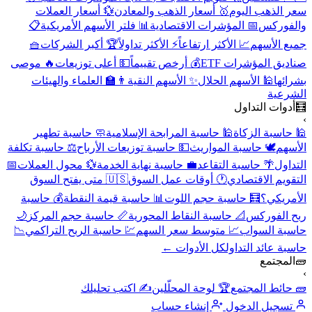
سعر الذهب اليوم
🥇 أسعار الذهب والمعادن
💱 أسعار العملات
والفوركس
📅 المؤشرات الاقتصادية
📊 فلتر الأسهم الأمريكية
📋
جميع الأسهم
📈 الأكثر ارتفاعاً
⚡ الأكثر تداولاً
🏆 أكبر الشركات
🧺
صناديق المؤشرات ETF
💰 أرخص تقييماً
💵 أعلى توزيعات
🔥 موصى
بشرائها
🕌 الأسهم الحلال
✨ الأسهم النقية
👨‍🏫 العلماء والهيئات
الشرعية
🧮
أدوات التداول
›
🕌 حاسبة الزكاة
🕌 حاسبة المرابحة الإسلامية
🧼 حاسبة تطهير
الأسهم
🕊️ حاسبة المواريث
💵 حاسبة توزيعات الأرباح
⚖️ حاسبة تكلفة
التداول
🌴 حاسبة التقاعد
💼 حاسبة نهاية الخدمة
💱 محول العملات
📅
التقويم الاقتصادي
🕐 أوقات عمل السوق
🇺🇸 متى يفتح السوق
الأمريكي؟
🧮 حاسبة حجم اللوت
📊 حاسبة قيمة النقطة
💰 حاسبة
ربح الفوركس
📐 حاسبة النقاط المحورية
📏 حاسبة حجم المركز
🌙
حاسبة السواب
📈 متوسط سعر السهم
💹 حاسبة الربح التراكمي
📉
حاسبة عائد التداول
كل الأدوات ←
🧱
المجتمع
›
🧱 حائط المجتمع
🏆 لوحة المحلّلين
✍️ اكتب تحليلك
تسجيل الدخول
إنشاء حساب