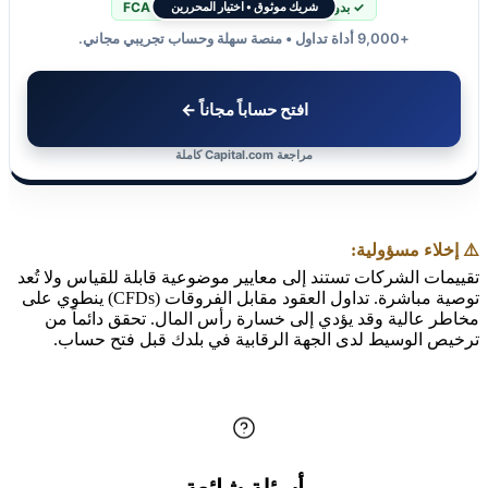
✓ بدون عمولة
✓ منظمة FCA + CySEC
شريك موثوق • اختيار المحررين
+9,000 أداة تداول • منصة سهلة وحساب تجريبي مجاني.
افتح حساباً مجاناً ←
مراجعة Capital.com كاملة
⚠️ إخلاء مسؤولية:
تقييمات الشركات تستند إلى معايير موضوعية قابلة للقياس ولا تُعد
توصية مباشرة. تداول العقود مقابل الفروقات (CFDs) ينطوي على
مخاطر عالية وقد يؤدي إلى خسارة رأس المال. تحقق دائماً من
ترخيص الوسيط لدى الجهة الرقابية في بلدك قبل فتح حساب.