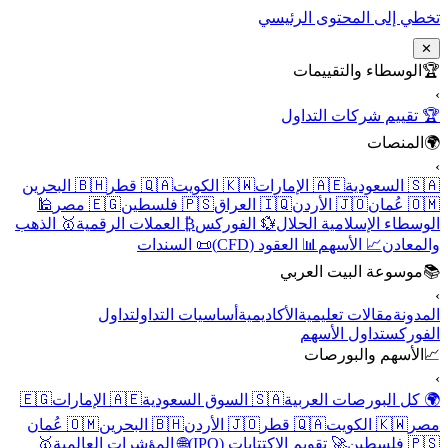
تخطي إلى المحتوى الرئيسي
✕
🏆
الوسطاء والتقييمات
›
🏆 تقييم شركات التداول
🌍
المنصات
›
🇸🇦 السعودية
🇦🇪 الإمارات
🇰🇼 الكويت
🇶🇦 قطر
🇧🇭 البحرين
🇴🇲 عُمان
🇯🇴 الأردن
🇮🇶 العراق
🇵🇸 فلسطين
🇪🇬 مصر
🕌
الوسطاء الإسلامية الحلال
💱 الفوركس
₿ العملات الرقمية
🥇 الذهب
والمعادن
📈 الأسهم
📊 العقود (CFD)
📜 السندات
📚
موسوعة البيت العربي
›
المدونة
مقالات تعليمية
الأكاديمية
أساسيات التداول
تداول
الفوركس
تداول الأسهم
📈
الأسهم والبورصات
›
🌍 كل البورصات العربية
🇸🇦 السوق السعودية
🇦🇪 الإمارات
🇪🇬
مصر
🇰🇼 الكويت
🇶🇦 قطر
🇯🇴 الأردن
🇧🇭 البحرين
🇴🇲 عُمان
🇵🇸 فلسطين
🚀 تقويم الاكتتابات (IPO)
🌐 المؤشرات العالمية
🥇