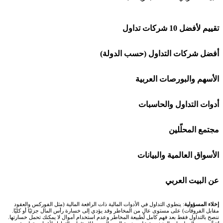
تقييم لأفضل 10 شركات تداول
شركة Capital.com
أفضل شركات التداول (حسب الدولة)
افاتريد AvaTrade
شركات تداول في السعودية
الأسهم والبورصات العربية
اكسنس Exness
شركات تداول في الإمارات
🌍 كل البورصات العربية
أدوات التداول والحاسبات
منصة بينانس
شركات تداول في الكويت
🇸🇦 السوق السعودية
🕌 حاسبة الزكاة
مجتمع المحلّلين
Bybit باي بت
شركات تداول في قطر
🇦🇪 أسواق الإمارات
💱 محول العملات
🧱 حائط المجتمع
الأسواق العالمية والبيانات
شركة Xm
شركات تداول في البحرين
🇪🇬 البورصة المصرية
🧮 حاسبة حجم اللوت
🏆 لوحة المحلّلين
🌐 المؤشرات العالمية
عن البيت العربي
شركة Okx
شركات تداول في عُمان
🇰🇼 بورصة الكويت
📊 حاسبة قيمة النقطة
✍️ اكتب تحليلك
🥇 سعر الذهب اليوم
من نحن
إخلاء المسؤولية
: ينطوي التداول في الأدوات المالية ذات الرافعة المالية (مثل الفوركس والعقود
مقابل الفروقات) على مستوى عالٍ من المخاطر وقد يؤدي إلى خسارة رأس المال جزئيًا أو كليًا.
ننصح بالتداول فقط بعد فهم كامل لطبيعة المخاطر وعدم استخدام أموال لا يمكنك تحمل خسارتها.
اكس تي بي XTB
شركات تداول في الأردن
🇶🇦 بورصة قطر