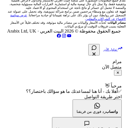
💰 حاسبة ربح الفوركس
تُقدَّم جميع المعلومات المنشورة على منصة البيت العربي للاستثمار والتداول لأغراض تعليمية
🥇 أسعار الذهب والمعادن
تواصل معنا
وتثقيفية فقط، ولا تمثل بأي حال توصية مالية أو استثمارية. القرارات المالية مسؤولية شخصية،
والمنصة لا تتحمل أي خسائر أو نتائج ناتجة عن استخدام المحتوى أو الاعتماد عليه.
انتراكتيف بروكرز IBKR
تنويه
: قد نتعاون مع وسطاء مرخصين ضمن برامج شراكة تسويقية، وقد نحصل على عمولة عند
شركات تداول في العراق
🇯🇴 بورصة عمّان
📌 حاسبة النقاط المحورية
التسجيل عبر روابطنا، دون أن يؤثر ذلك على نزاهة تقييماتنا أو حيادية مراجعاتنا.
عرض سياسة
💱 أسعار العملات والفوركس
فريق المؤلفين
الإفصاح عن الشراكات والمعلنين
.
مصادر البيانات
: تُحدَّث الأسعار والبيانات من مصادر مالية موثوقة، وقد تختلف قليلاً عن الأسعار
شركات تداول في فلسطين
الفعلية بسبب فروقات التوقيت أو مزوّدي البيانات.
🇧🇭 بورصة البحرين
📏 حاسبة حجم المركز
💵 سعر الريال السعودي في مصر
مقالات تعليمية
جميع الحقوق محفوظة © 2026 البيت العربي ·
Arabix Ltd, UK
شركات تداول في مصر
🇴🇲 بورصة مسقط
🔄 حاسبة تكلفة السواب
📅 المؤشرات الاقتصادية
سياسة تقييم الشركات
تداول الآن
🇵🇸 بورصة فلسطين
📈 حاسبة عائد التداول
شركات التداول النصابة
مرام
متصل الآن
فلتر الأسهم الشرعي
📊 حاسبة الربح التراكمي
الإبلاغ عن شركة نصابة
✕
📋 جميع الأسهم
🧮 حاسبة متوسط سعر السهم
شروط الاستخدام
مرحباً 👋
✅أهلا بك - أنا هنا لمساعدتك ما هو سؤالك باختصار؟؟
🕌 الأسهم الحلال
اختر طريقة التواصل
📅 التقويم الاقتصادي
سياسة الخصوصية
👨‍🏫 العلماء والهيئات الشرعية
🕐 أوقات عمل السوق
واتساب
رد فوري من فريقنا
🇺🇸 متى يفتح السوق الأمريكي؟