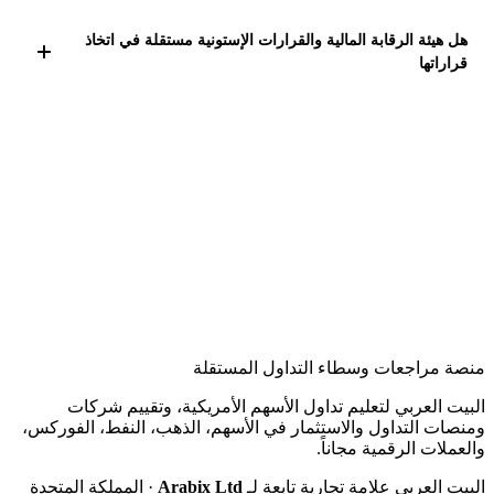
وتنفيذ مهامها.
تعمل الهيئة بالتعاون مع وحدة الاستخبارات المالية
هل هيئة الرقابة المالية والقرارات الإستونية مستقلة في اتخاذ
والسلطات التحقيقية ومكتب المدعي العام والمحاكم
قراراتها
الإستونية على تطبيق برامج مكافحة غسيل الأموال وتمويل
الإرهاب لضمان نزاهة النظام المالي وحماية السوق.
نعم، الهيئة تتمتع باستقلالية كاملة في اتخاذ القرارات المالية
والإشرافية، وهي تعمل نيابة عن دولة إستونيا دون تدخل
خارجي لضمان شفافية وفعالية الرقابة المالية.
منصة مراجعات وسطاء التداول المستقلة
البيت العربي لتعليم تداول الأسهم الأمريكية، وتقييم شركات
ومنصات التداول والاستثمار في الأسهم، الذهب، النفط، الفوركس،
والعملات الرقمية مجاناً.
البيت العربي علامة تجارية تابعة لـ
Arabix Ltd
· المملكة المتحدة