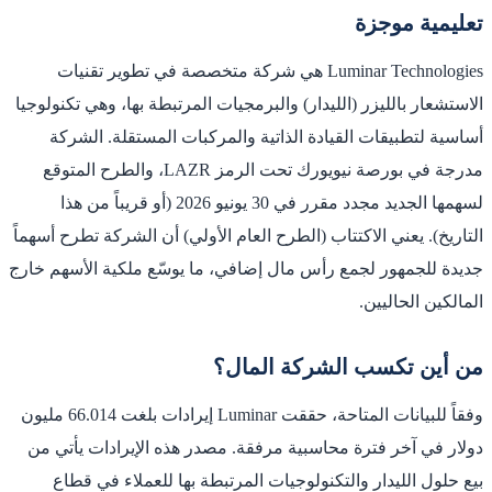
تعليمية موجزة
Luminar Technologies هي شركة متخصصة في تطوير تقنيات
الاستشعار بالليزر (الليدار) والبرمجيات المرتبطة بها، وهي تكنولوجيا
أساسية لتطبيقات القيادة الذاتية والمركبات المستقلة. الشركة
مدرجة في بورصة نيويورك تحت الرمز LAZR، والطرح المتوقع
لسهمها الجديد مجدد مقرر في 30 يونيو 2026 (أو قريباً من هذا
التاريخ). يعني الاكتتاب (الطرح العام الأولي) أن الشركة تطرح أسهماً
جديدة للجمهور لجمع رأس مال إضافي، ما يوسّع ملكية الأسهم خارج
المالكين الحاليين.
من أين تكسب الشركة المال؟
وفقاً للبيانات المتاحة، حققت Luminar إيرادات بلغت 66.014 مليون
دولار في آخر فترة محاسبية مرفقة. مصدر هذه الإيرادات يأتي من
بيع حلول الليدار والتكنولوجيات المرتبطة بها للعملاء في قطاع