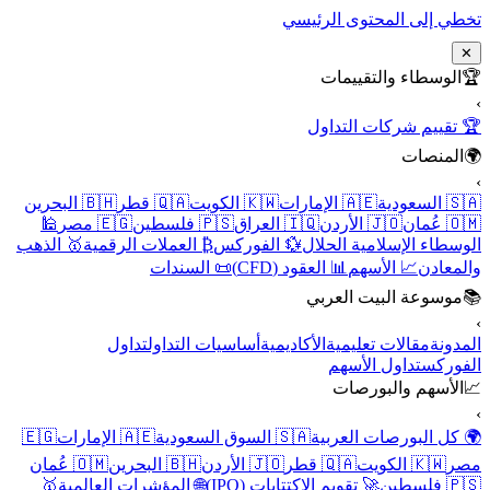
تخطي إلى المحتوى الرئيسي
✕
🏆
الوسطاء والتقييمات
›
🏆 تقييم شركات التداول
🌍
المنصات
›
🇸🇦 السعودية
🇦🇪 الإمارات
🇰🇼 الكويت
🇶🇦 قطر
🇧🇭 البحرين
🇴🇲 عُمان
🇯🇴 الأردن
🇮🇶 العراق
🇵🇸 فلسطين
🇪🇬 مصر
🕌
الوسطاء الإسلامية الحلال
💱 الفوركس
₿ العملات الرقمية
🥇 الذهب
والمعادن
📈 الأسهم
📊 العقود (CFD)
📜 السندات
📚
موسوعة البيت العربي
›
المدونة
مقالات تعليمية
الأكاديمية
أساسيات التداول
تداول
الفوركس
تداول الأسهم
📈
الأسهم والبورصات
›
🌍 كل البورصات العربية
🇸🇦 السوق السعودية
🇦🇪 الإمارات
🇪🇬
مصر
🇰🇼 الكويت
🇶🇦 قطر
🇯🇴 الأردن
🇧🇭 البحرين
🇴🇲 عُمان
🇵🇸 فلسطين
🚀 تقويم الاكتتابات (IPO)
🌐 المؤشرات العالمية
🥇