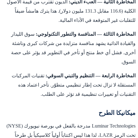
المخاطرة الثانية — العبء الديني:
الديون تقترب من قيمة الأصول
الكلية (116.6 مقابل 131.3 مليون دولار). هذا يترك هامشاً ضيقاً
للتقلبات غير المتوقعة في الأداء المالية.
المخاطرة الثالثة — المنافسة والتطور التكنولوجي:
سوق الليدار
والقيادة الذاتية يشهد منافسة متزايدة من شركات كبرى وناشئة
أخرى. فشل أي خط منتج أو تأخر في التطوير قد يؤثر على حصة
السوق.
المخاطرة الرابعة — التنظيم والتبني السوقي:
تقنيات المركبات
المستقلة لا تزال تحت إطار تنظيمي متطوّر. تأخر اعتماد هذه
التقنيات أو تغييرات تنظيمية قد تؤثر على الطلب.
ميكانيكا الطرح
Luminar Technologies مدرجة بالفعل في بورصة نيويورك (NYSE)
تحت الرمز LAZR، لذا هذا ليس اكتتاباً أولياً كلاسيكياً بل طرحاً