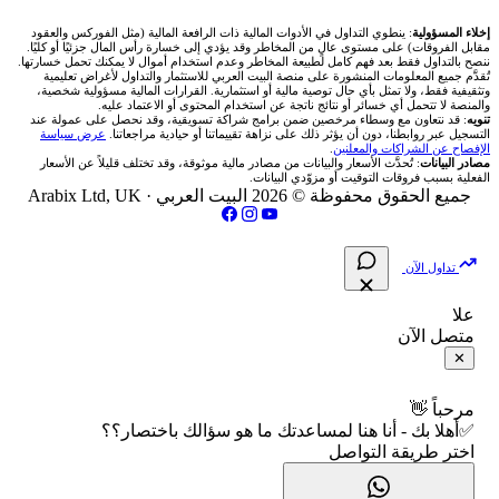
شركة Okx
شركات تداول في عُمان
🇰🇼 بورصة الكويت
📊 حاسبة قيمة النقطة
✍️ اكتب تحليلك
🥇 سعر الذهب اليوم
من نحن
إخلاء المسؤولية
: ينطوي التداول في الأدوات المالية ذات الرافعة المالية (مثل الفوركس والعقود
مقابل الفروقات) على مستوى عالٍ من المخاطر وقد يؤدي إلى خسارة رأس المال جزئيًا أو كليًا.
ننصح بالتداول فقط بعد فهم كامل لطبيعة المخاطر وعدم استخدام أموال لا يمكنك تحمل خسارتها.
اكس تي بي XTB
شركات تداول في الأردن
🇶🇦 بورصة قطر
💰 حاسبة ربح الفوركس
تُقدَّم جميع المعلومات المنشورة على منصة البيت العربي للاستثمار والتداول لأغراض تعليمية
🥇 أسعار الذهب والمعادن
تواصل معنا
وتثقيفية فقط، ولا تمثل بأي حال توصية مالية أو استثمارية. القرارات المالية مسؤولية شخصية،
والمنصة لا تتحمل أي خسائر أو نتائج ناتجة عن استخدام المحتوى أو الاعتماد عليه.
انتراكتيف بروكرز IBKR
تنويه
: قد نتعاون مع وسطاء مرخصين ضمن برامج شراكة تسويقية، وقد نحصل على عمولة عند
شركات تداول في العراق
🇯🇴 بورصة عمّان
📌 حاسبة النقاط المحورية
التسجيل عبر روابطنا، دون أن يؤثر ذلك على نزاهة تقييماتنا أو حيادية مراجعاتنا.
عرض سياسة
💱 أسعار العملات والفوركس
فريق المؤلفين
الإفصاح عن الشراكات والمعلنين
.
مصادر البيانات
: تُحدَّث الأسعار والبيانات من مصادر مالية موثوقة، وقد تختلف قليلاً عن الأسعار
شركات تداول في فلسطين
الفعلية بسبب فروقات التوقيت أو مزوّدي البيانات.
🇧🇭 بورصة البحرين
📏 حاسبة حجم المركز
💵 سعر الريال السعودي في مصر
مقالات تعليمية
جميع الحقوق محفوظة © 2026 البيت العربي ·
Arabix Ltd, UK
شركات تداول في مصر
🇴🇲 بورصة مسقط
🔄 حاسبة تكلفة السواب
📅 المؤشرات الاقتصادية
سياسة تقييم الشركات
تداول الآن
🇵🇸 بورصة فلسطين
📈 حاسبة عائد التداول
شركات التداول النصابة
علا
متصل الآن
فلتر الأسهم الشرعي
📊 حاسبة الربح التراكمي
الإبلاغ عن شركة نصابة
✕
📋 جميع الأسهم
🧮 حاسبة متوسط سعر السهم
شروط الاستخدام
مرحباً 👋
✅أهلا بك - أنا هنا لمساعدتك ما هو سؤالك باختصار؟؟
🕌 الأسهم الحلال
اختر طريقة التواصل
📅 التقويم الاقتصادي
سياسة الخصوصية