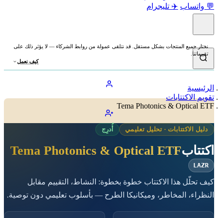
💬 واتساب
✈️ تليجرام
نختار جميع المنتجات بشكل مستقل. قد نتلقى عمولة من روابط الشركاء — لا يؤثر ذلك على
تقييماتنا.
كيف نعمل
الرئيسية
تقويم الاكتتابات
Tema Photonics & Optical ETF
دليل الاكتتابات · تحليل تعليمي
أُدرِج
اكتتاب
Tema Photonics & Optical ETF
LAZR
كيف تحلّل هذا الاكتتاب خطوة بخطوة: النشاط، التقييم مقابل
النظراء، المخاطر، وميكانيكا الطرح — بأسلوب تعليمي دون توصية.