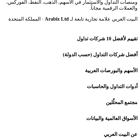
ومنصات التداول والاستثمار في الأسهم، الذهب، النفط، الفوركس،
والعملات الرقمية مجاناً.
البيت العربي علامة تجارية تابعة لـ
Arabix Ltd
· المملكة المتحدة
تقييم لأفضل 10 شركات تداول
شركة Capital.com
أفضل شركات التداول (حسب الدولة)
افاتريد AvaTrade
شركات تداول في السعودية
الأسهم والبورصات العربية
اكسنس Exness
شركات تداول في الإمارات
🌍 كل البورصات العربية
أدوات التداول والحاسبات
منصة بينانس
شركات تداول في الكويت
🇸🇦 السوق السعودية
🕌 حاسبة الزكاة
مجتمع المحلّلين
Bybit باي بت
شركات تداول في قطر
🇦🇪 أسواق الإمارات
💱 محول العملات
🧱 حائط المجتمع
الأسواق العالمية والبيانات
شركة Xm
شركات تداول في البحرين
🇪🇬 البورصة المصرية
🧮 حاسبة حجم اللوت
🏆 لوحة المحلّلين
🌐 المؤشرات العالمية
عن البيت العربي