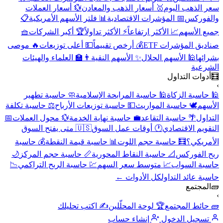
سعر الذهب اليوم
🥇 أسعار الذهب والمعادن
💱 أسعار العملات
والفوركس
📅 المؤشرات الاقتصادية
📊 فلتر الأسهم الأمريكية
📋
جميع الأسهم
📈 الأكثر ارتفاعاً
⚡ الأكثر تداولاً
🏆 أكبر الشركات
🧺
صناديق المؤشرات ETF
💰 أرخص تقييماً
💵 أعلى توزيعات
🔥 موصى
بشرائها
🕌 الأسهم الحلال
✨ الأسهم النقية
👨‍🏫 العلماء والهيئات
الشرعية
🧮
أدوات التداول
›
🕌 حاسبة الزكاة
🕌 حاسبة المرابحة الإسلامية
🧼 حاسبة تطهير
الأسهم
🕊️ حاسبة المواريث
💵 حاسبة توزيعات الأرباح
⚖️ حاسبة تكلفة
التداول
🌴 حاسبة التقاعد
💼 حاسبة نهاية الخدمة
💱 محول العملات
📅
التقويم الاقتصادي
🕐 أوقات عمل السوق
🇺🇸 متى يفتح السوق
الأمريكي؟
🧮 حاسبة حجم اللوت
📊 حاسبة قيمة النقطة
💰 حاسبة
ربح الفوركس
📐 حاسبة النقاط المحورية
📏 حاسبة حجم المركز
🌙
حاسبة السواب
📈 متوسط سعر السهم
💹 حاسبة الربح التراكمي
📉
حاسبة عائد التداول
كل الأدوات ←
🧱
المجتمع
›
🧱 حائط المجتمع
🏆 لوحة المحلّلين
✍️ اكتب تحليلك
تسجيل الدخول
إنشاء حساب