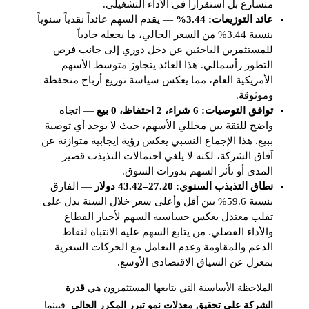
متسارع بل استقراراً في الأداء التشغيلي.
عائد التوزيعات: 3.44%
— يقدم السهم عائداً نقدياً سنوياً
بنسبة 3.44% من السعر الحالي، ما يجعله جاذباً
للمستثمرين الباحثين عن دخل دوري إلى جانب فرص
التطور رأسمالي. هذا العائد يتجاوز متوسط الأسهم
الأمريكية العام، مما يعكس سياسة توزيع أرباح متحفظة
وموثوقة.
توافق التوصيات: 6 شراء، 2 احتفاظ، 0 بيع
— اتجاه
واضح للثقة بين محللي الأسهم، حيث لا يوجد أي توصية
ببيع. هذا الإجماع النسبي يعكس رؤية إيجابية متوازنة عن
آفاق الشركة، لكنه لا يلغي احتمالات التذبذب قصير
المدى أو تأثر السهم بدورات السوق.
نطاق التذبذب السنوي: 27.20–43.42 دولار
— الفارق
بنسبة 59.6% بين أقل وأعلى سعر خلال السنة يدل على
تقلب معتدل يعكس حساسية السهم لأخبار القطاع
والأداء الفصلي. من يتابع السهم عليه الانتباه لنقاط
الدعم والمقاومة وعدم التعامل مع الحركات السعرية
بمعزل عن السياق الاقتصادي الأوسع.
الملاحظة الأساسية التي يتابعها المستثمرون هي
قدرة
الشركة على تحقيق معدلات نمو تبرر المكرر الحالي
. فبينما