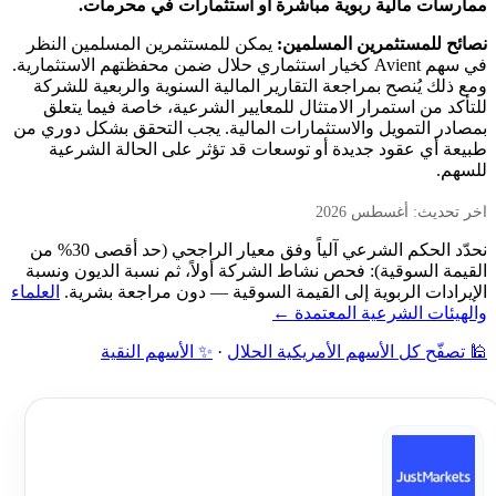
ممارسات مالية ربوية مباشرة أو استثمارات في محرمات.
نصائح للمستثمرين المسلمين:
يمكن للمستثمرين المسلمين النظر
في سهم Avient كخيار استثماري حلال ضمن محفظتهم الاستثمارية.
ومع ذلك يُنصح بمراجعة التقارير المالية السنوية والربعية للشركة
للتأكد من استمرار الامتثال للمعايير الشرعية، خاصة فيما يتعلق
بمصادر التمويل والاستثمارات المالية. يجب التحقق بشكل دوري من
طبيعة أي عقود جديدة أو توسعات قد تؤثر على الحالة الشرعية
للسهم.
اخر تحديث: أغسطس 2026
نحدّد الحكم الشرعي آلياً وفق معيار الراجحي (حد أقصى 30% من
القيمة السوقية): فحص نشاط الشركة أولاً، ثم نسبة الديون ونسبة
الإيرادات الربوية إلى القيمة السوقية — دون مراجعة بشرية.
العلماء
والهيئات الشرعية المعتمدة ←
🕌 تصفّح كل الأسهم الأمريكية الحلال
·
✨ الأسهم النقية