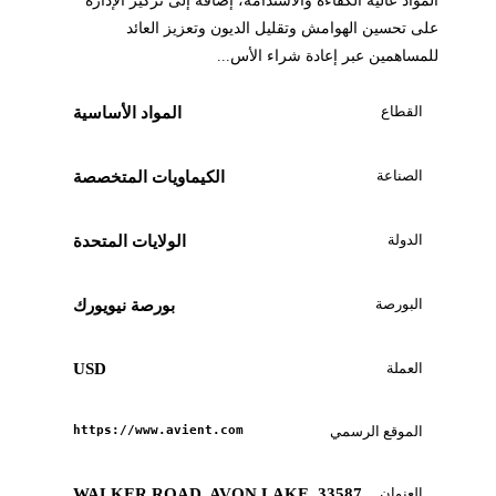
المواد عالية الكفاءة والاستدامة، إضافة إلى تركيز الإدارة
على تحسين الهوامش وتقليل الديون وتعزيز العائد
للمساهمين عبر إعادة شراء الأس...
القطاع
المواد الأساسية
الصناعة
الكيماويات المتخصصة
الدولة
الولايات المتحدة
البورصة
بورصة نيويورك
العملة
USD
الموقع الرسمي
https://www.avient.com
العنوان
33587 WALKER ROAD, AVON LAKE,