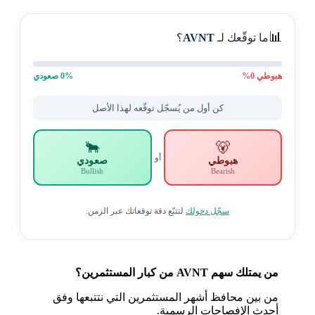
📊
ما توقّعك لـ
AVNT
؟
هبوطي
0
%
% صعودي
0
كن أول من يُسجّل توقّعه لهذا الأصل
🐂
🐻
أو
هبوطي
صعودي
Bullish
Bearish
سجّل دخولك
لتتبّع دقة توقعاتك عبر الزمن.
من يمتلك سهم AVNT من كبار المستثمرين؟
من بين محافظ أشهر المستثمرين التي نتتبعها وفق
أحدث الإفصاحات الرسمية.