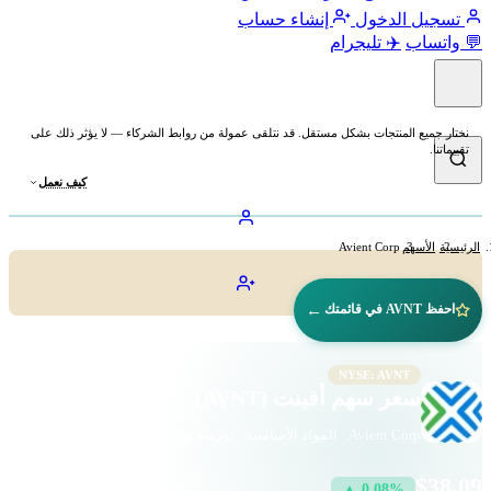
تسجيل الدخول
إنشاء حساب
💬 واتساب
✈️ تليجرام
نختار جميع المنتجات بشكل مستقل. قد نتلقى عمولة من روابط الشركاء — لا يؤثر ذلك على
تقييماتنا.
كيف نعمل
الرئيسية
الأسهم
Avient Corp
←
احفظ AVNT في قائمتك
NYSE: AVNT
سعر سهم أفينت (AVNT)
Avient Corp · المواد الأساسية · بورصة نيويورك
$38.09
▲ 0.08%