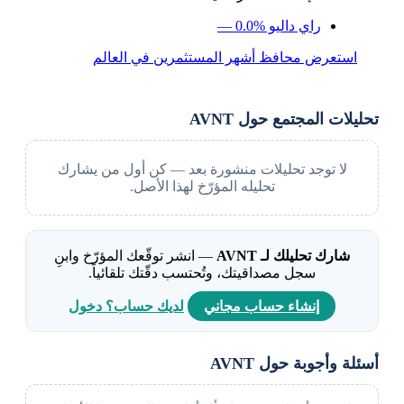
راي داليو
— 0.0%
استعرض محافظ أشهر المستثمرين في العالم
تحليلات المجتمع حول AVNT
لا توجد تحليلات منشورة بعد — كن أول من يشارك
تحليله المؤرّخ لهذا الأصل.
شارك تحليلك لـ AVNT
— انشر توقّعك المؤرّخ وابنِ
سجل مصداقيتك، وتُحتسب دقّتك تلقائياً.
إنشاء حساب مجاني
لديك حساب؟ دخول
أسئلة وأجوبة حول AVNT