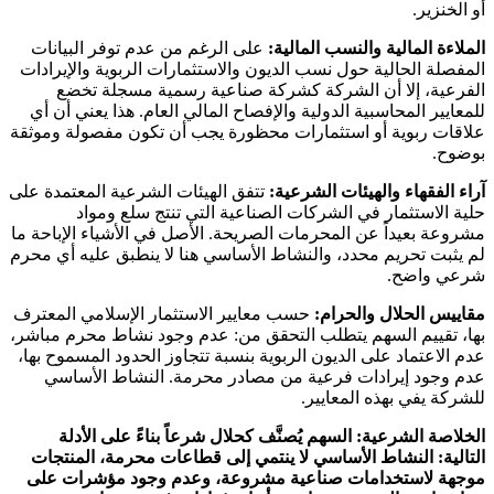
أو الخنزير.
الملاءة المالية والنسب المالية:
على الرغم من عدم توفر البيانات
المفصلة الحالية حول نسب الديون والاستثمارات الربوية والإيرادات
الفرعية، إلا أن الشركة كشركة صناعية رسمية مسجلة تخضع
للمعايير المحاسبية الدولية والإفصاح المالي العام. هذا يعني أن أي
علاقات ربوية أو استثمارات محظورة يجب أن تكون مفصولة وموثقة
بوضوح.
آراء الفقهاء والهيئات الشرعية:
تتفق الهيئات الشرعية المعتمدة على
حلية الاستثمار في الشركات الصناعية التي تنتج سلع ومواد
مشروعة بعيداً عن المحرمات الصريحة. الأصل في الأشياء الإباحة ما
لم يثبت تحريم محدد، والنشاط الأساسي هنا لا ينطبق عليه أي محرم
شرعي واضح.
مقاييس الحلال والحرام:
حسب معايير الاستثمار الإسلامي المعترف
بها، تقييم السهم يتطلب التحقق من: عدم وجود نشاط محرم مباشر،
عدم الاعتماد على الديون الربوية بنسبة تتجاوز الحدود المسموح بها،
عدم وجود إيرادات فرعية من مصادر محرمة. النشاط الأساسي
للشركة يفي بهذه المعايير.
الخلاصة الشرعية:
السهم يُصنَّف كحلال شرعاً بناءً على الأدلة
التالية: النشاط الأساسي لا ينتمي إلى قطاعات محرمة، المنتجات
موجهة لاستخدامات صناعية مشروعة، وعدم وجود مؤشرات على