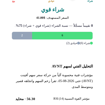
شراء
حيادي
بيع
شراء قوي
السعر المستهدف:
$41.00
8
تقييماً مسجَّلاً — نسبة الشراء (شراء قوي + شراء)
75%
.
2
6
شراء (6)
حيادي (2)
التحليل الفني لسهم AVNT
مؤشرات فنية محسوبة آلياً من حركة سعر سهم أفينت
(AVNT) حتى 2026-08-05، تقرأ زخم السهم واتجاهه قصير
ومتوسط المدى.
مؤشر القوة النسبية RSI (14)
56.30
· محايد