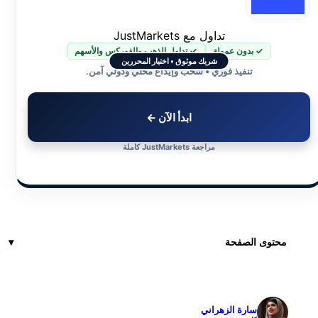
تداول مع JustMarkets
✓ بدون عمولة
✓ تداول الذهب والفوركس والأسهم
شريك موثوق • اختيار المحررين
تنفيذ فوري • سحب وإيداع محلي ودولي آمن.
ابدأ الآن ←
مراجعة JustMarkets كاملة
محتوى الصفحة
سارة الزهراني
✓