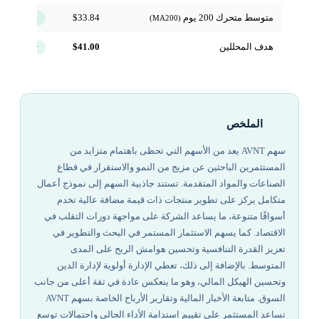
متوسط متحرك 200 يوم
$33.84
↑ فوق
(MA200)
هدف المحللين
$41.00
+7.6%
الملخص
سهم AVNT يعد من الأسهم التي تحظى باهتمام متزايد من
المستثمرين الباحثين عن مزيج من النمو والاستقرار في قطاع
الصناعات والمواد المتقدمة. تستند جاذبية السهم إلى نموذج أعمال
متكامل يركز على تطوير منتجات ذات قيمة مضافة عالية تخدم
أسواقًا متنوعة، ما يساعد الشركة على مواجهة دورات التقلب في
الاقتصاد. كما يسهم الاستثمار المستمر في البحث والتطوير في
تعزيز القدرة التنافسية وتحسين هوامش الربح على المدى
المتوسط. بالإضافة إلى ذلك، تعطي الإدارة أولوية لإدارة الدين
وتحسين الهيكل المالي، وهو ما ينعكس عادة في ثقة أعلى من جانب
السوق. متابعة الأخبار المالية وتقارير الأرباح الخاصة بسهم AVNT
تساعد المستثمر على تقييم استدامة الأداء الحالي واحتمالات توسع