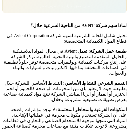
تداول بمسؤولية. رأس مالك معرّض للخطر.
لماذا سهم شركة AVNT من الناحية الشرعية حلال؟
تحليل شامل للحالة الشرعية لسهم شركة Avient Corporation في
قطاع المواد الكيميائية المتخصصة:
طبيعة عمل الشركة:
تعمل Avient في مجال المواد البلاستيكية
والحلول المتقدمة للتصنيع والبنية التحتية العالمية. تركز الشركة
على إنتاج مركبات كيميائية وبوليمرات متخصصة توفر حلولاً تطبيقية
في الصناعات المختلفة بما فيها الالكترونيات والسيارات والبناء
والعبوات.
التقييم الشرعي للنشاط الأساسي:
النشاط الأساسي للشركة حلال
بطبيعته حيث لا يتعلق بأي من المحرمات الواضحة كالخمور أو لحم
الخنزير أو القمار أو الربا المباشر. الشركة تنتج مواد كيميائية صناعية
بغرض تطبيقات تصنيعية مشروعة وحلال.
المكونات الفرعية والمخاطر المحتملة:
لا توجد مؤشرات واضحة
على أن الشركة تستخدم مكونات محرمة في عملياتها الإنتاجية.
المواد التي تنتجها موجهة للاستخدام الصناعي والتجاري في قطاعات
مشروعة. لا توجد علاقات مثبتة مع صناعات محرمة كصناعة الخمور