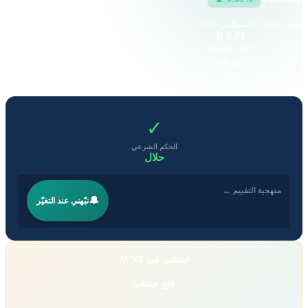
سعر إغلاق
5 أغسطس 2026
30.56 K
2.91 B
القيمة السوقية
حجم التداول
1.23
25.83
EPS
P/E
✓
الحكم الشرعي
حلال
منهجية التقييم ←
🔔
نبّهني عند التغيّر
استثمر في AVNT
فتح حساب