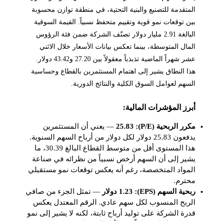
المتقدمة للتصنيع والبنية التحتية، في منطقة توازن محسوبة
بين توقعات نمو قوية وتقييم متحفظ نسبياً. القيمة السوقية
البالغة 2.91 مليار دولار تصنّف الشركة ضمن فئة الرؤوس
المال المتوسطة، بينما تعكس بيانات الأسعار خلال الاثني
عشر شهراً الماضية تذبذباً معقولاً بين 27.20 و43.42 دولار.
هذا النطاق يشير إلى اهتمام المستثمرين بالقطاع وحساسية
السهم لعوامل السوق الكلية والنتائج الدورية.
أبرز المؤشرات المالية:
مكرر الربحية (P/E): 25.83
— يعني أن المستثمرين
يدفعون 25.83 دولار لكل دولار من أرباح السهم السنوية.
هذا المستوى أقل من متوسط القطاع البالغ 30.39، ما
يشير إلى أن السهم أرخص نسبياً من نظرائه في صناعة
المواد المتخصصة، رغم أنه يعكس توقعات نمو مستقبلي
محترم.
ربحية السهم (EPS): 1.23 دولار
— تمثل الجزء من صافي
الربح المنسوب لكل سهم عادي. الرقم المعتدل يعكس
قدرة الشركة على توليد أرباح ثابتة، لكنه لا يشير إلى نمو