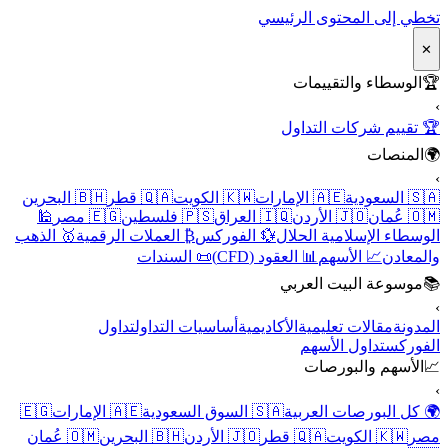
تخطي إلى المحتوى الرئيسي
✕
🏆
الوسطاء والتقييمات
›
🏆 تقييم شركات التداول
🌍
المنصات
›
🇸🇦 السعودية
🇦🇪 الإمارات
🇰🇼 الكويت
🇶🇦 قطر
🇧🇭 البحرين
🇴🇲 عُمان
🇯🇴 الأردن
🇮🇶 العراق
🇵🇸 فلسطين
🇪🇬 مصر
🕌
الوسطاء الإسلامية الحلال
💱 الفوركس
₿ العملات الرقمية
🥇 الذهب
والمعادن
📈 الأسهم
📊 العقود (CFD)
📜 السندات
📚
موسوعة البيت العربي
›
المدونة
مقالات تعليمية
الأكاديمية
أساسيات التداول
تداول
الفوركس
تداول الأسهم
📈
الأسهم والبورصات
›
🌍 كل البورصات العربية
🇸🇦 السوق السعودية
🇦🇪 الإمارات
🇪🇬
مصر
🇰🇼 الكويت
🇶🇦 قطر
🇯🇴 الأردن
🇧🇭 البحرين
🇴🇲 عُمان