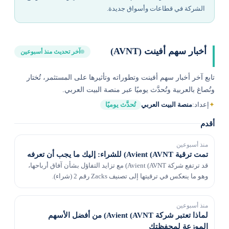
الشركة في قطاعات وأسواق جديدة.
أخبار سهم أفينت (AVNT)
آخر تحديث منذ أسبوعين
تابع آخر أخبار سهم أفينت وتطوراته وتأثيرها على المستثمر، تُختار
وتُصاغ بالعربية وتُحدَّث يوميًا عبر منصة البيت العربي.
✦
إعداد:
منصة البيت العربي
تُحدَّث يوميًا
أقدم
منذ أسبوعين
تمت ترقية Avient (AVNT) للشراء: إليك ما يجب أن تعرفه
قد ترتفع شركة Avient (AVNT) مع تزايد التفاؤل بشأن آفاق أرباحها،
وهو ما ينعكس في ترقيتها إلى تصنيف Zacks رقم 2 (شراء).
منذ أسبوعين
لماذا تعتبر شركة Avient (AVNT) من أفضل الأسهم
الموزعة لمحفظتك