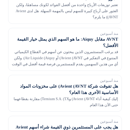
تعتبر توزيعات الأرباح واحدة من أفضل الفوائد لكونك مساهمًا، ولكن
العثور على أرباح كبيرة للسهم ليس بالمهمة السهلة. هل لدى Avient
(AVNT) ما يلزم؟
منذ أسبوعين
AVNT مقابل Aiquy: ما هو السهم الذي يمثل خيار القيمة
الأفضل؟
قد يرغب المستثمرون الذين يبحثون عن أسهم في القطاع الكيميائي
المتنوع في التفكير في Avient (AVNT) أو Air Liquide (Aiquy). ولكن
أي من هذين السهمين يقدم للمستثمرين فرصة قيمة أفضل في الوقت
الحالي؟
منذ أسبوعين
هل تفوقت شركة Avient (AVNT) على مخزونات المواد
الأساسية الأخرى هذا العام؟
إليك كيفية أداء Avient (AVNT) وTernium S.A. (TX) مقارنة بقطاعهما
حتى الآن هذا العام.
منذ أسبوعين
هل يجب على المستثمرين ذوي القيمة شراء أسهم Avient