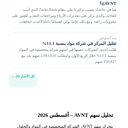
(AVNT)؟
هنا في Zacks، ينصب تركيزنا على نظام Zacks Rank الذي أثبت
كفاءته، والذي يركز على تقديرات الأرباح ومراجعات التقدير للعثور على
مخزونات رائعة. ومع ذلك، فإننا نولي اهتمامًا دائمًا لأحدث اتجاهات
القيمة والنمو والزخم للتأكيد عل...
منذ أسبوعين
تقليل المركز في شركة مواد بنسبة 13.1%
قللت إحدى الشركات حصتها في أسهم شركة متخصصة في المواد
بنسبة 13.1% خلال الربع الأول، وامتلكت 2,981,810 سهم بعد بيع
450,427 سهم.
كل الأخبار (6)
←
تحليل سهم AVNT – أغسطس 2026
يتحرك سهم AVNT، الشركة المتخصصة في المواد والحلول