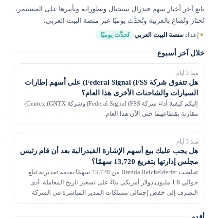
تابع آخر أخبار سهم فيدرال سيجنال وتطوراته وتأثيرها على المستثمر،
تُختار وتُصاغ بالعربية وتُحدَّث يوميًا عبر منصة البيت العربي.
✦
إعداد:
منصة البيت العربي
تُحدَّث يوميًا
خلال آخر أسبوع
منذ 3 أيام
هل تتفوق شركة Federal Signal (FSS) على أسهم إطارات
السيارات والشاحنات الأخرى هذا العام؟
إليكم كيفية أداء شركة Federal Signal (FSS) وشركة Gentex (GNTX)
مقارنة بقطاعهما حتى الآن هذا العام.
منذ 3 أيام
هل يجب عليك بيع أسهم الإشارة الفيدرالية بعد أن قام رئيس
مجلس إدارتها بتفريغ 13,720 سهمًا؟
تخلصت Brenda Reichelderfer من 13,720 سهمًا بقيمة تقديرية تبلغ
حوالي 1.8 مليون دولار أمريكي بناءً على تسعير تاريخ المعاملة. أدى
التصرف إلى خفض إجمالي ممتلكات المدير المباشرة في الشركة
بنسبة 23٪.
أقدم