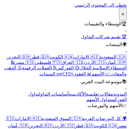
تخطي إلى المحتوى الرئيسي
✕
🏆
الوسطاء والتقييمات
›
🏆 تقييم شركات التداول
🌍
المنصات
›
🇸🇦 السعودية
🇦🇪 الإمارات
🇰🇼 الكويت
🇶🇦 قطر
🇧🇭 البحرين
🇴🇲 عُمان
🇯🇴 الأردن
🇮🇶 العراق
🇵🇸 فلسطين
🇪🇬 مصر
🕌
الوسطاء الإسلامية الحلال
💱 الفوركس
₿ العملات الرقمية
🥇 الذهب
والمعادن
📈 الأسهم
📊 العقود (CFD)
📜 السندات
📚
موسوعة البيت العربي
›
المدونة
مقالات تعليمية
الأكاديمية
أساسيات التداول
تداول
الفوركس
تداول الأسهم
📈
الأسهم والبورصات
›
🌍 كل البورصات العربية
🇸🇦 السوق السعودية
🇦🇪 الإمارات
🇪🇬
مصر
🇰🇼 الكويت
🇶🇦 قطر
🇯🇴 الأردن
🇧🇭 البحرين
🇴🇲 عُمان