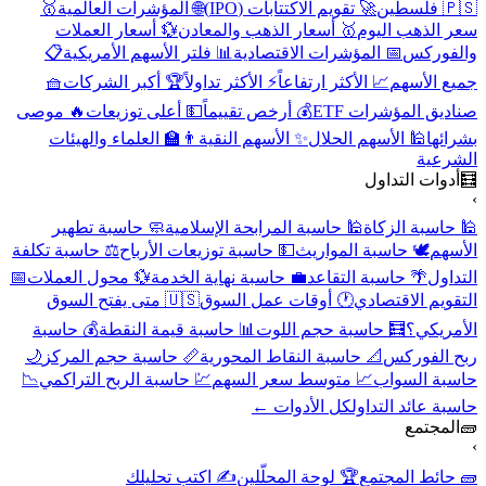
🇵🇸 فلسطين
🚀 تقويم الاكتتابات (IPO)
🌐 المؤشرات العالمية
🥇
سعر الذهب اليوم
🥇 أسعار الذهب والمعادن
💱 أسعار العملات
والفوركس
📅 المؤشرات الاقتصادية
📊 فلتر الأسهم الأمريكية
📋
جميع الأسهم
📈 الأكثر ارتفاعاً
⚡ الأكثر تداولاً
🏆 أكبر الشركات
🧺
صناديق المؤشرات ETF
💰 أرخص تقييماً
💵 أعلى توزيعات
🔥 موصى
بشرائها
🕌 الأسهم الحلال
✨ الأسهم النقية
👨‍🏫 العلماء والهيئات
الشرعية
🧮
أدوات التداول
›
🕌 حاسبة الزكاة
🕌 حاسبة المرابحة الإسلامية
🧼 حاسبة تطهير
الأسهم
🕊️ حاسبة المواريث
💵 حاسبة توزيعات الأرباح
⚖️ حاسبة تكلفة
التداول
🌴 حاسبة التقاعد
💼 حاسبة نهاية الخدمة
💱 محول العملات
📅
التقويم الاقتصادي
🕐 أوقات عمل السوق
🇺🇸 متى يفتح السوق
الأمريكي؟
🧮 حاسبة حجم اللوت
📊 حاسبة قيمة النقطة
💰 حاسبة
ربح الفوركس
📐 حاسبة النقاط المحورية
📏 حاسبة حجم المركز
🌙
حاسبة السواب
📈 متوسط سعر السهم
💹 حاسبة الربح التراكمي
📉
حاسبة عائد التداول
كل الأدوات ←
🧱
المجتمع
›
🧱 حائط المجتمع
🏆 لوحة المحلّلين
✍️ اكتب تحليلك