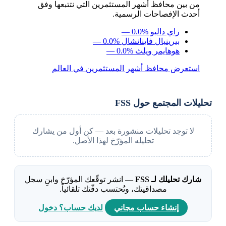
من بين محافظ أشهر المستثمرين التي نتتبعها وفق
أحدث الإفصاحات الرسمية.
راي داليو
— 0.0%
بيرينيال فاينانشال
— 0.0%
هوهايمر ويلث
— 0.0%
استعرض محافظ أشهر المستثمرين في العالم
تحليلات المجتمع حول FSS
لا توجد تحليلات منشورة بعد — كن أول من يشارك
تحليله المؤرّخ لهذا الأصل.
شارك تحليلك لـ FSS
— انشر توقّعك المؤرّخ وابنِ سجل
مصداقيتك، وتُحتسب دقّتك تلقائياً.
إنشاء حساب مجاني
لديك حساب؟ دخول