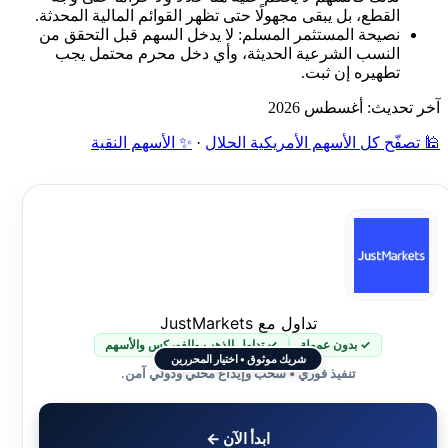
القطع، بل يبقى مجهولًا حتى تظهر القوائم المالية المحدثة.
نصيحة المستثمر المسلم: لا يدخل السهم قبل التحقق من
النسب الشرعية الحديثة، وأي دخل محرم محتمل يجب
تطهيره إن ثبت.
آخر تحديث: أغسطس 2026
🕌 تصفّح كل الأسهم الأمريكية الحلال
·
✨ الأسهم النقية
تداول مع JustMarkets
✓ بدون عمولة
✓ تداول الذهب والفوركس والأسهم
شريك موثوق • اختيار المحررين
تنفيذ فوري • سحب وإيداع محلي ودولي آمن.
ابدأ الآن ←