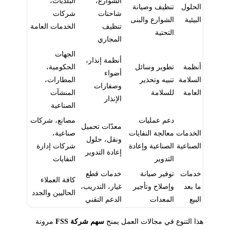
الشوارع،
البلديات،
الحلول
تنظيف وصيانة
شاحنات
شركات
البيئية
الشوارع والبنى
تنظيف
الخدمات العامة
التحتية
المجاري
الجهات
أنظمة إنذار،
أنظمة
تطوير وسائل
الحكومية،
أضواء
السلامة
تنبيه وتحذير
المطارات،
وصفارات
العامة
للسلامة
المنشآت
الإنذار
الصناعية
دعم عمليات
مصانع، شركات
معدّات تحميل
الخدمات
معالجة النفايات
صناعية،
ونقل، حلول
الصناعية
الصناعية وإعادة
شركات إدارة
إعادة التدوير
التدوير
النفايات
خدمات
توفير صيانة
خدمات قطع
كافة العملاء
ما بعد
وإصلاح وتأجير
غيار، التدريب،
الحاليين والجدد
البيع
المعدات
الدعم التقني
هذا التنوع في مجالات العمل يمنح
سهم شركة FSS
مرونة