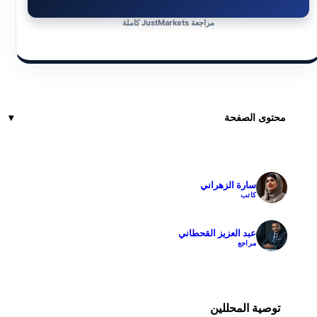
مراجعة JustMarkets كاملة
محتوى الصفحة
سارة الزهراني
✓
كاتب
عبد العزيز القحطاني
✓
مراجع
توصية المحللين