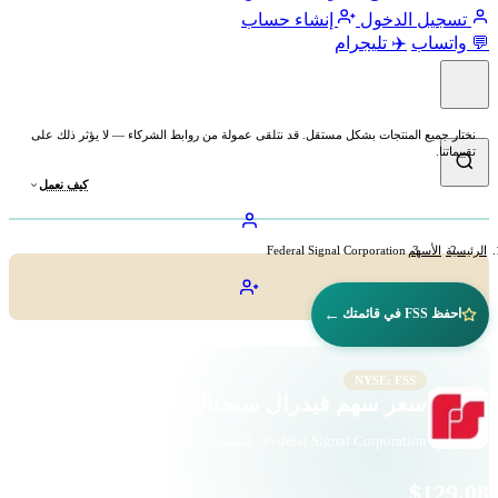
تسجيل الدخول
إنشاء حساب
💬 واتساب
✈️ تليجرام
نختار جميع المنتجات بشكل مستقل. قد نتلقى عمولة من روابط الشركاء — لا يؤثر ذلك على
تقييماتنا.
كيف نعمل
الرئيسية
الأسهم
Federal Signal Corporation
←
احفظ FSS في قائمتك
NYSE: FSS
سعر سهم فيدرال سيجنال (FSS)
Federal Signal Corporation · الصناعات · بورصة نيويورك
$129.08