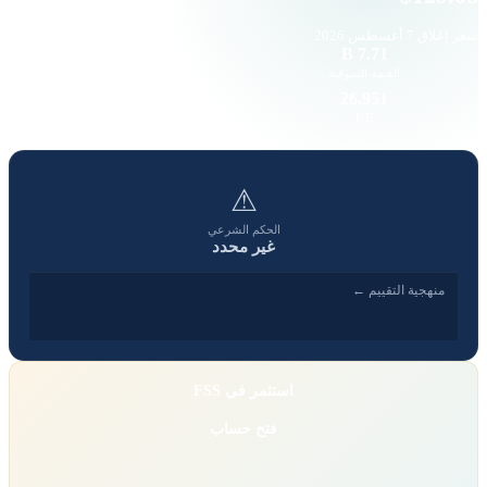
سعر إغلاق
7 أغسطس 2026
—
7.71 B
القيمة السوقية
حجم التداول
4.40
26.951
EPS
P/E
⚠
الحكم الشرعي
غير محدد
منهجية التقييم ←
استثمر في FSS
فتح حساب