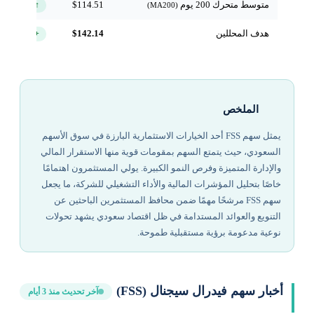
متوسط متحرك 200 يوم
$114.51
↑ فوق
(MA200)
هدف المحللين
$142.14
+10.1%
الملخص
يمثل سهم FSS أحد الخيارات الاستثمارية البارزة في سوق الأسهم
السعودي، حيث يتمتع السهم بمقومات قوية منها الاستقرار المالي
والإدارة المتميزة وفرص النمو الكبيرة. يولي المستثمرون اهتمامًا
خاصًا بتحليل المؤشرات المالية والأداء التشغيلي للشركة، ما يجعل
سهم FSS مرشحًا مهمًا ضمن محافظ المستثمرين الباحثين عن
التنويع والعوائد المستدامة في ظل اقتصاد سعودي يشهد تحولات
نوعية مدعومة برؤية مستقبلية طموحة.
أخبار سهم فيدرال سيجنال (FSS)
آخر تحديث منذ 3 أيام