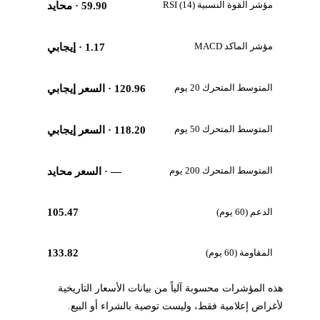
مؤشر القوة النسبية RSI (14)
59.90
· محايد
مؤشر الماكد MACD
1.17
· إيجابي
المتوسط المتحرك 20 يوم
120.96
· السعر إيجابي
المتوسط المتحرك 50 يوم
118.20
· السعر إيجابي
المتوسط المتحرك 200 يوم
—
· السعر محايد
الدعم (60 يوم)
105.47
المقاومة (60 يوم)
133.82
هذه المؤشرات محسوبة آلياً من بيانات الأسعار التاريخية
لأغراض إعلامية فقط، وليست توصية بالشراء أو البيع.