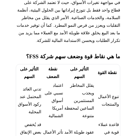
في مواجهة تغيرات الأسواق، حيث لا تعتمد الشركة على
قطاع واحد فقط بل تتوزع إيراداتها بين الحلول البيئية، أنظمة
السلامة، والخدمات الصناعية. الأمر الذي يقلل من مخاطر
التقلبات ويعزز من فرص النمو المطرد. كما أن توفير خدمات
ما بعد البيع يخلق علاقة طويلة الأمد مع العملاء مما يزيد من
تكرار الطلبات ويحسن الاستدامة المالية للشركة.
ما هي نقاط قوة وضعف سهم شركة FSS؟
التأثير على
نقطة
التأثير على
نقطة القوة
السهم
الضعف
السهم
يقلل المخاطر
اعتماد
تدني العائد
ويجذب
نسبي على
تنوع الأعمال
المحتمل عند
المستثمرين
أسواق
والمنتجات
ركود الأسواق
الساعين لمحفظة
أمريكا
المحلية
متنوعة
الشمالية
قاعدة عملاء
قد يُخفض
قوية في
عقود طويلة الأمد
تأثر الأعمال
بعض الإنفاق