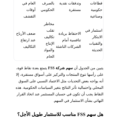
قطاعات
وتدفقات نقدية
بالصرف
العام في
حكومية
مستقرة
الحكومي
أوقات
وصناعية
التقشف
مخاطر
استثمار في
تقلب
الاحتفاظ بريادة
ضعف الأرباح
الابتكار
تكاليف
تنافسية أمام
عند ارتفاع
والتقنيات
الإنتاج
الشركات الناشئة
التكاليف
الحديثة
والمواد
الخام
يتبين من الجدول أن
سهم شركة FSS
يتمتع بعدة نقاط قوة،
على رأسها تنوع المنتجات والتركيز على أسواق مستقرة، إلا
أنه يواجه بعض التحديات مثل الاعتماد النسبي على السوق
المحلي واحتمالية تأثر النتائج بتغير السياسات الحكومية. هذه
النقاط يجب أن تكون في حسبان المستثمر عند اتخاذ القرار
النهائي بشأن الاستثمار في السهم.
هل سهم FSS مناسب للاستثمار طويل الأجل؟