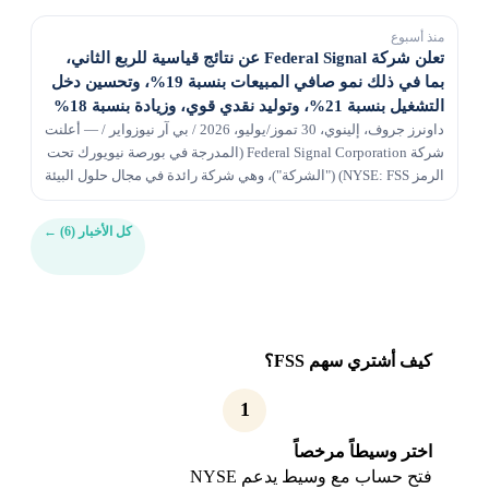
منذ أسبوع
تعلن شركة Federal Signal عن نتائج قياسية للربع الثاني،
بما في ذلك نمو صافي المبيعات بنسبة 19%، وتحسين دخل
التشغيل بنسبة 21%، وتوليد نقدي قوي، وزيادة بنسبة 18%
في الطلبات؛ يرفع توقعات العام بأكمله
داونرز جروف، إلينوي، 30 تموز/يوليو، 2026 / بي آر نيوزواير / — أعلنت
شركة Federal Signal Corporation (المدرجة في بورصة نيويورك تحت
الرمز NYSE: FSS) ("الشركة")، وهي شركة رائدة في مجال حلول البيئة
والسلامة، اليوم عن نتائجها...
كل الأخبار (6)
←
كيف أشتري سهم FSS؟
1
اختر وسيطاً مرخصاً
فتح حساب مع وسيط يدعم NYSE