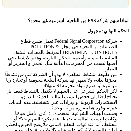
تداول بمسؤولية. رأس مالك معرّض للخطر.
لماذا سهم شركة FSS من الناحية الشرعية غير محدد؟
الحكم النهائي: مجهول
شركة Federal Signal Corporation تعمل ضمن قطاع
الصناعات، وبالتحديد في مجال
POLUTION &
TREATMENT CONTROLS
المرتبط بالمعدات البيئية،
السلامة العامة، وأنظمة التحكم بالتلوث، وهذه الأنشطة في
أصلها ليست من المحرمات الذاتية مثل الخمر أو الخنزير أو
القمار.
من طبيعة النشاط الظاهرة لا يبدو أن الشركة تمارس نشاطًا
محرّمًا بذاته، ولا يظهر أنها شركة أسلحة هجومية أو تجارة ربا
مباشرة أو تصنيع مواد محرمة للاستهلاك.
لكن الحكم الشرعي على السهم لا يكتمل بالنشاط فقط؛ بل
يحتاج أيضًا إلى فحص النسب المالية الحديثة: الديون،
الاستثمارات الربوية، والإيرادات غير التشغيلية. هذه البيانات
غير متوفرة هنا بصورة موثقة وحديثة.
بحسب الهيئات الشرعية المعتمدة، إذا كان الأصل مباحًا
وكانت النسب المالية منضبطة فقد يكون السهم حلالًا أو
مختلطًا، أما عند غياب التحقق المالي فلا يصح الجزم بالحكم.
لذلك فالسهم لا يُحكم عليه هنا حلالًا ولا حرامًا على وجه