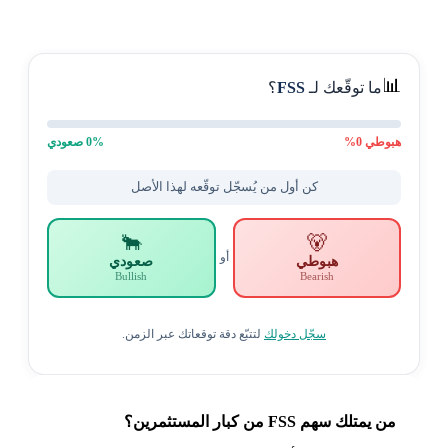
📊
ما توقّعك لـ
FSS
؟
هبوطي
0
%
% صعودي
0
كن أول من يُسجّل توقّعه لهذا الأصل
🐂
🐻
أو
هبوطي
صعودي
Bullish
Bearish
سجّل دخولك
لتتبّع دقة توقعاتك عبر الزمن.
من يمتلك سهم FSS من كبار المستثمرين؟