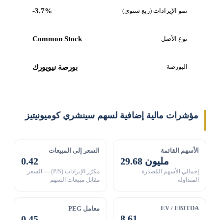
نمو الإيرادات (ربع سنوي)
-3.7%
نوع الأصل
Common Stock
البورصة
بورصة نيويورك
مؤشرات مالية إضافية لسهم سينشري كوميونيتيز
الأسهم القائمة
السعر إلى المبيعات
29.68 مليون
0.42
إجمالي الأسهم المُصدَرة
مكرّر الإيرادات (P/S) — السعر
المتداولة
مقابل مبيعات السهم
EV / EBITDA
معامل PEG
8.61
0.45