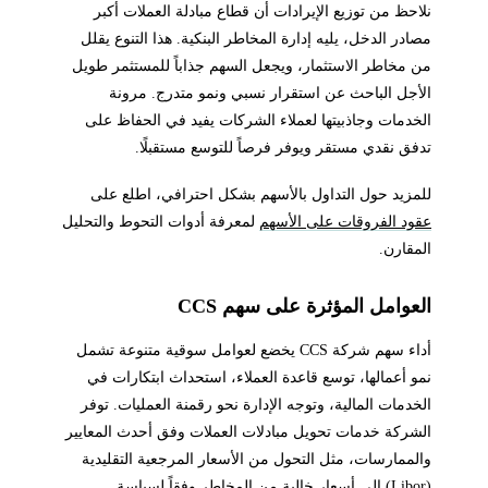
نلاحظ من توزيع الإيرادات أن قطاع مبادلة العملات أكبر
مصادر الدخل، يليه إدارة المخاطر البنكية. هذا التنوع يقلل
من مخاطر الاستثمار، ويجعل السهم جذاباً للمستثمر طويل
الأجل الباحث عن استقرار نسبي ونمو متدرج. مرونة
الخدمات وجاذبيتها لعملاء الشركات يفيد في الحفاظ على
تدفق نقدي مستقر ويوفر فرصاً للتوسع مستقبلًا.
للمزيد حول التداول بالأسهم بشكل احترافي، اطلع على
عقود الفروقات على الأسهم
لمعرفة أدوات التحوط والتحليل
المقارن.
العوامل المؤثرة على سهم CCS
أداء سهم شركة CCS يخضع لعوامل سوقية متنوعة تشمل
نمو أعمالها، توسع قاعدة العملاء، استحداث ابتكارات في
الخدمات المالية، وتوجه الإدارة نحو رقمنة العمليات. توفر
الشركة خدمات تحويل مبادلات العملات وفق أحدث المعايير
والممارسات، مثل التحول من الأسعار المرجعية التقليدية
(Libor) إلى أسعار خالية من المخاطر وفقاً لسياسة