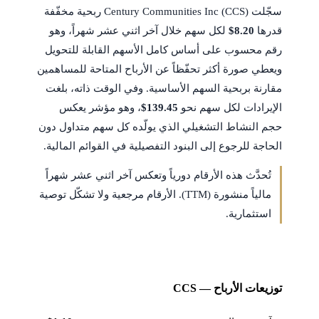
سجّلت Century Communities Inc (CCS) ربحية مخفّفة
قدرها
$8.20
لكل سهم خلال آخر اثني عشر شهراً، وهو
رقم محسوب على أساس كامل الأسهم القابلة للتحويل
ويعطي صورة أكثر تحفّظاً عن الأرباح المتاحة للمساهمين
مقارنة بربحية السهم الأساسية. وفي الوقت ذاته، بلغت
الإيرادات لكل سهم نحو
$139.45
، وهو مؤشر يعكس
حجم النشاط التشغيلي الذي يولّده كل سهم متداول دون
الحاجة للرجوع إلى البنود التفصيلية في القوائم المالية.
تُحدَّث هذه الأرقام دورياً وتعكس آخر اثني عشر شهراً
مالياً منشورة (TTM). الأرقام مرجعية ولا تشكّل توصية
استثمارية.
توزيعات الأرباح — CCS