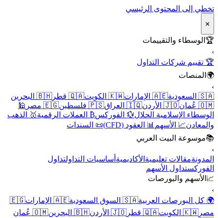
تخطي إلى المحتوى الرئيسي
✕
🏆
الوسطاء والتقييمات
›
🏆 تقييم شركات التداول
🌍
المنصات
›
🇸🇦 السعودية
🇦🇪 الإمارات
🇰🇼 الكويت
🇶🇦 قطر
🇧🇭 البحرين
🇴🇲 عُمان
🇯🇴 الأردن
🇮🇶 العراق
🇵🇸 فلسطين
🇪🇬 مصر
🕌
الوسطاء الإسلامية الحلال
💱 الفوركس
₿ العملات الرقمية
🥇 الذهب
والمعادن
📈 الأسهم
📊 العقود (CFD)
📜 السندات
📚
موسوعة البيت العربي
›
المدونة
مقالات تعليمية
الأكاديمية
أساسيات التداول
تداول
الفوركس
تداول الأسهم
📈
الأسهم والبورصات
›
🌍 كل البورصات العربية
🇸🇦 السوق السعودية
🇦🇪 الإمارات
🇪🇬
مصر
🇰🇼 الكويت
🇶🇦 قطر
🇯🇴 الأردن
🇧🇭 البحرين
🇴🇲 عُمان