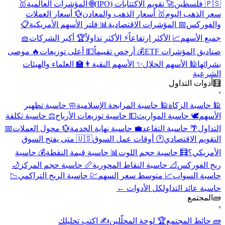
🇵🇸 فلسطين
🚀 تقويم الاكتتابات (IPO)
🌐 المؤشرات العالمية
🥇
سعر الذهب اليوم
🥇 أسعار الذهب والمعادن
💱 أسعار العملات
والفوركس
📅 المؤشرات الاقتصادية
📊 فلتر الأسهم الأمريكية
📋
جميع الأسهم
📈 الأكثر ارتفاعاً
⚡ الأكثر تداولاً
🏆 أكبر الشركات
🧺
صناديق المؤشرات ETF
💰 أرخص تقييماً
💵 أعلى توزيعات
🔥 موصى
بشرائها
🕌 الأسهم الحلال
✨ الأسهم النقية
👨‍🏫 العلماء والهيئات
الشرعية
🧮
أدوات التداول
›
🕌 حاسبة الزكاة
🕌 حاسبة المرابحة الإسلامية
🧼 حاسبة تطهير
الأسهم
🕊️ حاسبة المواريث
💵 حاسبة توزيعات الأرباح
⚖️ حاسبة تكلفة
التداول
🌴 حاسبة التقاعد
💼 حاسبة نهاية الخدمة
💱 محول العملات
📅
التقويم الاقتصادي
🕐 أوقات عمل السوق
🇺🇸 متى يفتح السوق
الأمريكي؟
🧮 حاسبة حجم اللوت
📊 حاسبة قيمة النقطة
💰 حاسبة
ربح الفوركس
📐 حاسبة النقاط المحورية
📏 حاسبة حجم المركز
🌙
حاسبة السواب
📈 متوسط سعر السهم
💹 حاسبة الربح التراكمي
📉
حاسبة عائد التداول
كل الأدوات ←
🧱
المجتمع
›
🧱 حائط المجتمع
🏆 لوحة المحلّلين
✍️ اكتب تحليلك