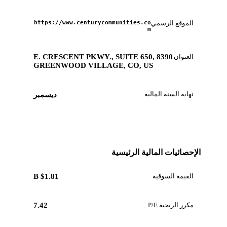
الموقع الرسمي
https://www.centurycommunities.co
m
العنوان
8390 E. CRESCENT PKWY., SUITE 650,
GREENWOOD VILLAGE, CO, US
نهاية السنة المالية
ديسمبر
الإحصائيات المالية الرئيسية
القيمة السوقية
$1.81 B
مكرر الربحية P/E
7.42