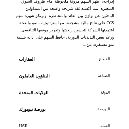
إدراجه، أظهر السهم مرونةً ملحوظة أمام ظروف السوق
المتغيرة، مما أكسبه ثقة شريحة واسعة من المتداولين
الباحثين عن توازن بين العائد والمخاطرة. وترتكز شهرة سهم
CCS على نتائج مالية مشجعة، مع استراتيجيات نمو واضحة
اعتمدتها الشركة لتحسين ربحيتها وتعزيز موقعها التنافسي.
ورغم بعض التذبذبات الدورية، حافظ السهم على أدائه بنسبة
نمو مستقرة. من...
القطاع
العقارات
الصناعة
البناؤون العاملون
الدولة
الولايات المتحدة
البورصة
بورصة نيويورك
العملة
USD