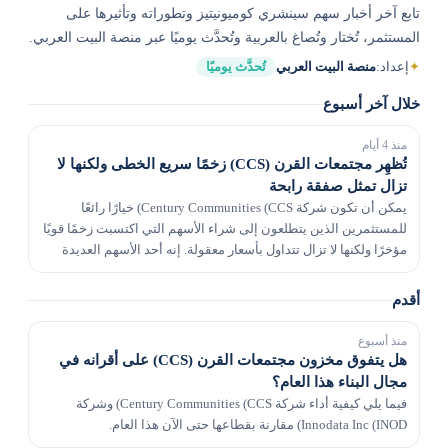
تابع آخر أخبار سهم سينشري كوميونيتيز وتطوراته وتأثيرها على
المستثمر، تُختار وتُصاغ بالعربية وتُحدَّث يوميًا عبر منصة البيت العربي.
✦
إعداد:
منصة البيت العربي
تُحدَّث يوميًا
خلال آخر أسبوع
منذ 4 أيام
تُظهِر مجتمعات القرن (CCS) زخمًا سريع الخطى ولكنها لا
تزال تمثل صفقة رابحة
يمكن أن تكون شركة Century Communities (CCS) خيارًا رائعًا
للمستثمرين الذين يتطلعون إلى شراء الأسهم التي اكتسبت زخمًا قويًا
مؤخرًا ولكنها لا تزال تتداول بأسعار معقولة. إنه أحد الأسهم العديدة
التي نجحت في الوصول إلى شاشة "...
أقدم
منذ أسبوع
هل يتفوق مخزون مجتمعات القرن (CCS) على أقرانه في
مجال البناء هذا العام؟
فيما يلي كيفية أداء شركة Century Communities (CCS) وشركة
Innodata Inc (INOD) مقارنة بقطاعها حتى الآن هذا العام.