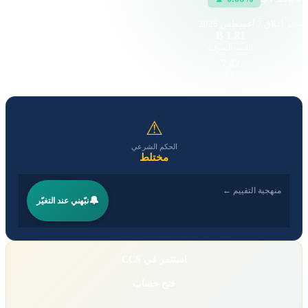
سعر إغلاق
7 أغسطس 2026
4.54 K
1.81 B
القيمة السوقية
حجم التداول
8.20
7.42
EPS
P/E
⚠
الحكم الشرعي
مختلط
منهجية التقييم ←
🔔
نبّهني عند التغيّر
استثمر في CCS
فتح حساب