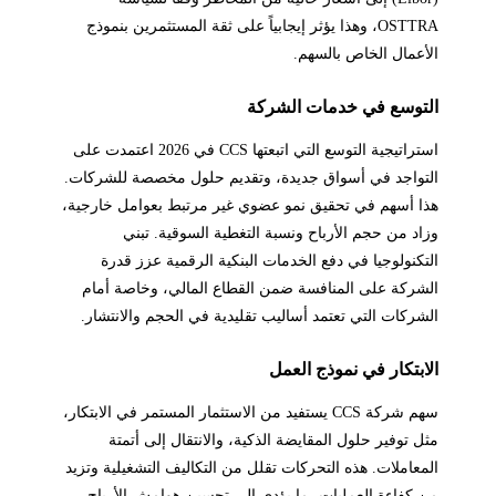
OSTTRA، وهذا يؤثر إيجابياً على ثقة المستثمرين بنموذج
الأعمال الخاص بالسهم.
التوسع في خدمات الشركة
استراتيجية التوسع التي اتبعتها CCS في 2026 اعتمدت على
التواجد في أسواق جديدة، وتقديم حلول مخصصة للشركات.
هذا أسهم في تحقيق نمو عضوي غير مرتبط بعوامل خارجية،
وزاد من حجم الأرباح ونسبة التغطية السوقية. تبني
التكنولوجيا في دفع الخدمات البنكية الرقمية عزز قدرة
الشركة على المنافسة ضمن القطاع المالي، وخاصة أمام
الشركات التي تعتمد أساليب تقليدية في الحجم والانتشار.
الابتكار في نموذج العمل
سهم شركة CCS يستفيد من الاستثمار المستمر في الابتكار،
مثل توفير حلول المقايضة الذكية، والانتقال إلى أتمتة
المعاملات. هذه التحركات تقلل من التكاليف التشغيلية وتزيد
من كفاءة العمليات، ما يؤدي إلى تحسين هوامش الأرباح