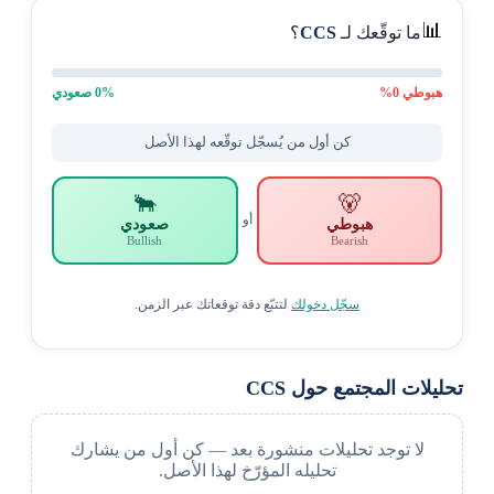
📊
ما توقّعك لـ
CCS
؟
هبوطي
0
%
% صعودي
0
كن أول من يُسجّل توقّعه لهذا الأصل
🐂
🐻
أو
هبوطي
صعودي
Bullish
Bearish
سجّل دخولك
لتتبّع دقة توقعاتك عبر الزمن.
تحليلات المجتمع حول CCS
لا توجد تحليلات منشورة بعد — كن أول من يشارك
تحليله المؤرّخ لهذا الأصل.