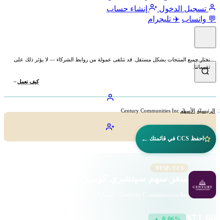
تسجيل الدخول
إنشاء حساب
💬 واتساب
✈️ تليجرام
نختار جميع المنتجات بشكل مستقل. قد نتلقى عمولة من روابط الشركاء — لا يؤثر ذلك على
تقييماتنا.
كيف نعمل
الرئيسية
الأسهم
Century Communities Inc
←
احفظ CCS في قائمتك
NYSE: CCS
سعر سهم سينشري كوميونيتيز (CCS)
Century Communities Inc · العقارات · بورصة نيويورك
$71.60
▲ 0.06%