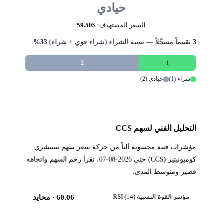
حيادي
السعر المستهدف:
$59.50
3
تقييماً مسجَّلاً — نسبة الشراء (شراء قوي + شراء)
33%
.
2
1
شراء (1)
حيادي (2)
التحليل الفني لسهم CCS
مؤشرات فنية محسوبة آلياً من حركة سعر سهم سينشري
كوميونيتيز (CCS) حتى 2026-08-07، تقرأ زخم السهم واتجاهه
قصير ومتوسط المدى.
مؤشر القوة النسبية RSI (14)
60.06
· محايد