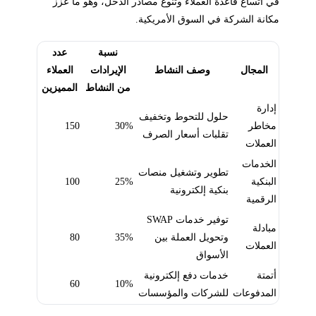
في اتساع قاعدة العملاء وتنوع مصادر الدخل، وهو ما عزز
مكانة الشركة في السوق الأمريكية.
نسبة
عدد
المجال
وصف النشاط
الإيرادات
العملاء
من النشاط
المميزين
إدارة
حلول للتحوط وتخفيف
مخاطر
30%
150
تقلبات أسعار الصرف
العملات
الخدمات
تطوير وتشغيل منصات
البنكية
25%
100
بنكية إلكترونية
الرقمية
توفير خدمات SWAP
مبادلة
وتحويل العملة بين
35%
80
العملات
الأسواق
أتمتة
خدمات دفع إلكترونية
60
10%
المدفوعات
للشركات والمؤسسات