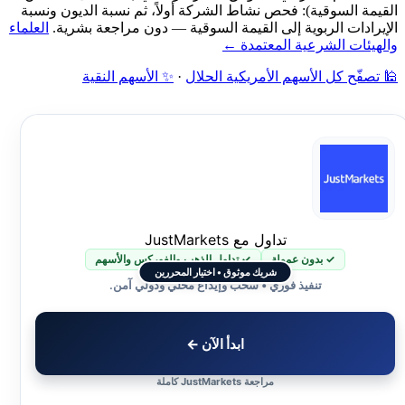
القيمة السوقية): فحص نشاط الشركة أولاً، ثم نسبة الديون ونسبة
الإيرادات الربوية إلى القيمة السوقية — دون مراجعة بشرية.
العلماء
والهيئات الشرعية المعتمدة ←
🕌 تصفّح كل الأسهم الأمريكية الحلال
·
✨ الأسهم النقية
تداول مع JustMarkets
✓ بدون عمولة
✓ تداول الذهب والفوركس والأسهم
شريك موثوق • اختيار المحررين
تنفيذ فوري • سحب وإيداع محلي ودولي آمن.
ابدأ الآن ←
مراجعة JustMarkets كاملة