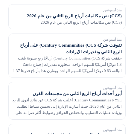
منذ أسبوعين
(CCS) نص مكالمات أرباح الربع الثاني من عام 2026
(CCS) نص مكالمات أرباح الربع الثاني من عام 2026
منذ أسبوعين
تفوقت شركة Century Communities (CCS) على أرباح
الربع الثاني وتقديرات الإيرادات
حققت شركة Century Communities (CCS) أرباحًا ربع سنوية بلغت
1.3 دولارًا أمريكيًا للسهم الواحد، متجاوزة تقديرات إجماع Zacks
البالغة 0.63 دولارًا أمريكيًا للسهم الواحد. ويقارن هذا بأرباح قدرها 1.37
دولار للسهم الواحد قبل عا...
منذ أسبوعين
أبرز أحداث أرباح الربع الثاني من مجتمعات القرن
Century Communities NYSE: أعلنت شركة CCS عن نتائج أقوى للربع
الثاني من عام 2026، حيث أشارت الإدارة إلى تحسن نشاط الطلب،
وزيادة عمليات التسليم، وانخفاض الحوافز وضوابط أكثر صرامة على
التكلفة على الرغم مما وصفه المسؤولون ال...
منذ أسبوعين