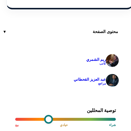
محتوى الصفحة
ريم الشمري
✓
كاتب
عبد العزيز القحطاني
✓
مراجع
توصية المحللين
شراء
حيادي
بيع