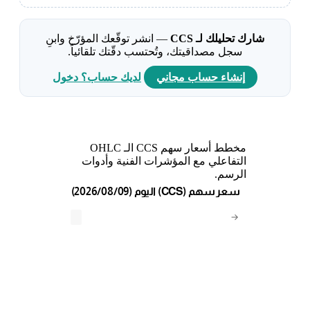
شارك تحليلك لـ CCS
— انشر توقّعك المؤرّخ وابنِ
سجل مصداقيتك، وتُحتسب دقّتك تلقائياً.
إنشاء حساب مجاني
لديك حساب؟ دخول
مخطط أسعار سهم CCS الـ OHLC
التفاعلي مع المؤشرات الفنية وأدوات
الرسم.
(2026/08/09) اليوم (CCS) سعر سهم
→