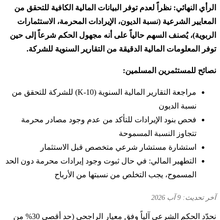
الرأي النهائي: نظراً لعدم توفر البيانات المالية الكافية للتحقق من
المعايير الشرعية (نسبة الديون، الإيرادات المحرمة، الاستثمارات
الربوية)، يُصنف السهم حالياً على أنه
مجهول الحكم شرعاً
إلى حين
توفر المعلومات المالية الدقيقة من التقارير السنوية للشركة.
نصائح للمستثمرين المسلمين:
مراجعة التقارير المالية السنوية (10-K) للشركة للتحقق من
نسبة الديون
فحص بنود الإيرادات للتأكد من عدم وجود مصادر محرمة
تتجاوز النسبة المسموحة
استشارة مستشار شرعي متخصص قبل الاستثمار
التطهير المالي: في حال ثبوت وجود إيرادات محرمة دون الحد
المسموح، يجب التخلص من نسبتها من الأرباح
آخر تحديث: 9 آب 2026
نحدّد الحكم الشرعي آلياً وفق معيار الراجحي (حد أقصى 30% من