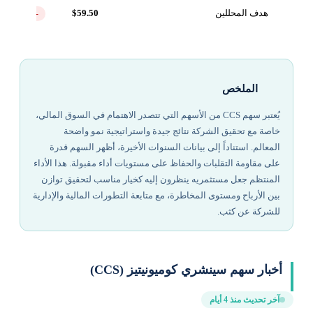
هدف المحللين
$59.50
-16.9%
الملخص
يُعتبر سهم CCS من الأسهم التي تتصدر الاهتمام في السوق المالي،
خاصة مع تحقيق الشركة نتائج جيدة واستراتيجية نمو واضحة
المعالم. استناداً إلى بيانات السنوات الأخيرة، أظهر السهم قدرة
على مقاومة التقلبات والحفاظ على مستويات أداء مقبولة. هذا الأداء
المنتظم جعل مستثمريه ينظرون إليه كخيار مناسب لتحقيق توازن
بين الأرباح ومستوى المخاطرة، مع متابعة التطورات المالية والإدارية
للشركة عن كثب.
أخبار سهم سينشري كوميونيتيز (CCS)
آخر تحديث منذ 4 أيام