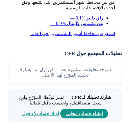
من بين محافظ أشهر المستثمرين التي نتتبعها وفق
أحدث الإفصاحات الرسمية.
راي داليو
— 0.1%
بنك تكساس كابيتال
— 0.0%
استعرض محافظ أشهر المستثمرين في العالم
تحليلات المجتمع حول CFR
لا توجد تحليلات منشورة بعد — كن أول من يشارك
تحليله المؤرّخ لهذا الأصل.
شارك تحليلك لـ CFR
— انشر توقّعك المؤرّخ وابنِ
سجل مصداقيتك، وتُحتسب دقّتك تلقائياً.
إنشاء حساب مجاني
لديك حساب؟ دخول