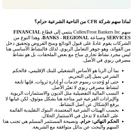
تداول بمسؤولية. رأس مالك معرّض للخطر.
لماذا سهم شركة CFR من الناحية الشرعية حرام؟
سهم Cullen/Frost Bankers Inc ينتمي إلى قطاع
FINANCIAL
SERVICES
وصناعة
BANKS - REGIONAL
، وهذا النوع من
الشركات يقوم عادةً على قبول الودائع ومنح القروض وتحقيق دخل
من الفوائد، وهو جوهر التعامل الربوي. لذلك فالنشاط الأساسي هنا
ليس مجرد نشاط تجاري مباح مع بعض الملحقات، بل هو نشاط
مصرفي ربوي في الأصل.
بما أن الربا هو الأساس التشغيلي للبنك الإقليمي، فالحكم
الشرعي يميل إلى التحريم.
حتى لو وُجدت رسوم خدمات أو إدارة ثروات، فإنها تابعة
لنشاط مصرفي ربوي لا تغيّر الأصل.
النسب المالية التفصيلية مثل الديون والاستثمارات الربوية
والإيرادات الفرعية غير متاحة هنا بشكل موثوق، لكن غيابها لا
يرفع الإشكال عن أصل النشاط.
بحسب الهيئات الشرعية المعتمدة، البنوك التقليدية القائمة
على الفائدة لا تدخل في الاستثمار الحلال.
الحكم النهائي: حرام
، ونصيحة المستثمر المسلم هي تجنب هذا
السهم والبحث عن بدائل متوافقة مع الشريعة.