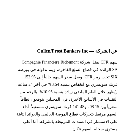
عن الشركة — Cullen/Frost Bankers Inc
سهم CFR يمثل شركة Compagnie Financiere Richemont
SA الرائدة في قطاع السلع الفاخرة، ويتم تداوله في بورصة
SIX تحت رمز CFR. وصل سعر السهم حالياً إلى 152.95
فرنك سويسري مع انخفاض بنسبة 3.54% في آخر 24 ساعة،
ويُظهر خلال العام الماضي زيادة بنسبة 10.95%. بالرغم من
التقلبات في الأسابيع الأخيرة، فإن المحللين يتوقعون نطاقاً
سعرياً بين 208.15 و141.48 فرنك سويسري مستقبلاً. أداء
السهم مرتبط بتحركات قطاع الموضة العالمي والعوائد الثابتة
على الاستثمار في السندات المرتبطة بالشركة. أما أعلى
مستوى سجله السهم فكان...