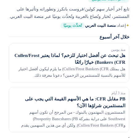
تابع آخر أخبار سهم كولين/فروست بانكرز وتطوراته وتأثيرها على
المستثمر، تُختار وتُصاغ بالعربية وتُحدَّث يوميًا عبر منصة البيت العربي.
✦
إعداد:
منصة البيت العربي
تُحدَّث يوميًا
خلال آخر أسبوع
منذ يومين
هل تبحث عن أفضل اختيار للزخم؟ لماذا يعتبر Cullen/Frost
Bankers (CFR) خيارًا رائعًا
هل يمتلك Cullen/Frost Bankers (CFR) ما يلزم ليكون أفضل اختيار
للأسهم بالنسبة للمستثمرين الزخمين؟ دعونا معرفة ذلك.
منذ 3 أيام
PB مقابل CFR: ما هي الأسهم القيمة التي يجب على
المستثمرين شراؤها الآن؟
المستثمرون المهتمون بالبنوك - من المرجح أن تكون أسهم
Southwest على دراية بشركة Prosperity Bancshares (PB)
وCullen/Frost Bankers (CFR). ولكن أي من هذين السهمين يقدم
للمستثمرين ذوي القيمة قيمة أفضل مقابل أموالهم في الوقت ا...