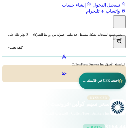
تسجيل الدخول
إنشاء حساب
💬 واتساب
✈️ تليجرام
نختار جميع المنتجات بشكل مستقل. قد نتلقى عمولة من روابط الشركاء — لا يؤثر ذلك على
تقييماتنا.
كيف نعمل
الرئيسية
الأسهم
Cullen/Frost Bankers Inc
←
احفظ CFR في قائمتك
NYSE: CFR
سعر سهم كولين/فروست بانكرز (CFR)
Cullen/Frost Bankers Inc · الخدمات المالية · بورصة نيويورك
$164.44
▲ 0.02%