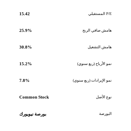
P/E المستقبلي
15.42
هامش صافي الربح
25.9%
هامش التشغيل
30.8%
نمو الأرباح (ربع سنوي)
15.2%
نمو الإيرادات (ربع سنوي)
7.8%
نوع الأصل
Common Stock
البورصة
بورصة نيويورك