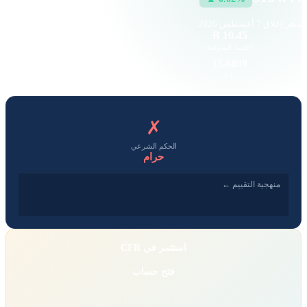
سعر إغلاق
7 أغسطس 2026
12.09 K
10.45 B
القيمة السوقية
حجم التداول
10.26
15.6899
EPS
P/E
✗
الحكم الشرعي
حرام
منهجية التقييم ←
استثمر في CFR
فتح حساب