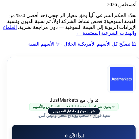
أغسطس 2026
نحدّد الحكم الشرعي آلياً وفق معيار الراجحي (حد أقصى 30% من
القيمة السوقية): فحص نشاط الشركة أولاً، ثم نسبة الديون ونسبة
الإيرادات الربوية إلى القيمة السوقية — دون مراجعة بشرية.
العلماء
والهيئات الشرعية المعتمدة ←
🕌 تصفّح كل الأسهم الأمريكية الحلال
·
✨ الأسهم النقية
تداول مع JustMarkets
✓ بدون عمولة
✓ تداول الذهب والفوركس والأسهم
شريك موثوق • اختيار المحررين
تنفيذ فوري • سحب وإيداع محلي ودولي آمن.
ابدأ الآن ←