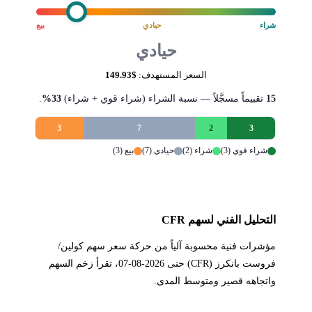
شراء
حيادي
بيع
حيادي
السعر المستهدف:
$149.93
15
تقييماً مسجَّلاً — نسبة الشراء (شراء قوي + شراء)
33%
.
3
7
2
3
شراء قوي (3)
شراء (2)
حيادي (7)
بيع (3)
التحليل الفني لسهم CFR
مؤشرات فنية محسوبة آلياً من حركة سعر سهم كولين/
فروست بانكرز (CFR) حتى 2026-08-07، تقرأ زخم السهم
واتجاهه قصير ومتوسط المدى.