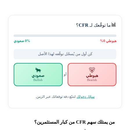
📊
ما توقّعك لـ
CFR
؟
هبوطي
0
%
% صعودي
0
كن أول من يُسجّل توقّعه لهذا الأصل
🐂
🐻
أو
هبوطي
صعودي
Bullish
Bearish
سجّل دخولك
لتتبّع دقة توقعاتك عبر الزمن.
من يمتلك سهم CFR من كبار المستثمرين؟