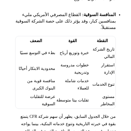
المنافسة السوقية:
القطاع المصرفي الأمريكي مليء
بمنافسين كبار، وقد يؤثر ذلك على حصة الشركة السوقية
مستقبلاً.
النقطة
القوة
الضعف
تاريخ الشركة
خبرة وتوزيع أرباح
بطء في التوسع نسبيًا
المالي
استقرار
خطوات مدروسة
محدودية الابتكار أحيانًا
الإدارة
وتدريجية
خدمات شاملة
منافسة قوية من
تنوع الخدمات
للعملاء
البنوك الكبرى
مستوى
عرضة للتقلبات
تقلبات بيتا متوسطة
المخاطر
السوقية
من خلال الجدول السابق، يظهر أن سهم شركة CFR يتمتع
بقوة في خبرته التاريخية وتنوع خدماته البنكية، بينما يواجه