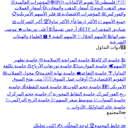
🇵🇸 فلسطين
🚀 تقويم الاكتتابات (IPO)
🌐 المؤشرات العالمية
🥇
سعر الذهب اليوم
🥇 أسعار الذهب والمعادن
💱 أسعار العملات
والفوركس
📅 المؤشرات الاقتصادية
📊 فلتر الأسهم الأمريكية
📋
جميع الأسهم
📈 الأكثر ارتفاعاً
⚡ الأكثر تداولاً
🏆 أكبر الشركات
🧺
صناديق المؤشرات ETF
💰 أرخص تقييماً
💵 أعلى توزيعات
🔥 موصى
بشرائها
🕌 الأسهم الحلال
✨ الأسهم النقية
👨‍🏫 العلماء والهيئات
الشرعية
🧮
أدوات التداول
›
🕌 حاسبة الزكاة
🕌 حاسبة المرابحة الإسلامية
🧼 حاسبة تطهير
الأسهم
🕊️ حاسبة المواريث
💵 حاسبة توزيعات الأرباح
⚖️ حاسبة تكلفة
التداول
🌴 حاسبة التقاعد
💼 حاسبة نهاية الخدمة
💱 محول العملات
📅
التقويم الاقتصادي
🕐 أوقات عمل السوق
🇺🇸 متى يفتح السوق
الأمريكي؟
🧮 حاسبة حجم اللوت
📊 حاسبة قيمة النقطة
💰 حاسبة
ربح الفوركس
📐 حاسبة النقاط المحورية
📏 حاسبة حجم المركز
🌙
حاسبة السواب
📈 متوسط سعر السهم
💹 حاسبة الربح التراكمي
📉
حاسبة عائد التداول
كل الأدوات ←
🧱
المجتمع
›
🧱 حائط المجتمع
🏆 لوحة المحلّلين
✍️ اكتب تحليلك