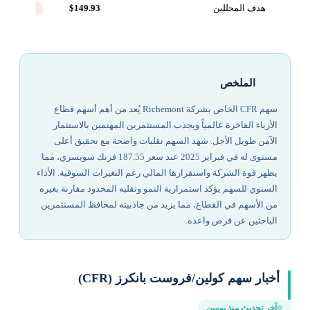
هدف المحللين
$149.93
-8.8%
الملخص
سهم CFR الخاص بشركة Richemont يُعد من أهم أسهم قطاع
الأزياء الفاخرة عالمياً ويجذب المستثمرين المهتمين بالاستثمار
الآمن طويل الأجل. شهد السهم تقلبات واضحة مع تحقيق أعلى
مستوى له في فبراير 2025 عند سعر 187.55 فرنك سويسري، مما
يظهر قوة الشركة واستقرارها المالي رغم التغيرات السوقية. الأداء
السنوي للسهم يؤكد استمرارية النمو وتقلبه المحدود مقارنة بغيره
من الأسهم في القطاع، مما يزيد من جاذبيته لمحافظ المستثمرين
الباحثين عن فرص واعدة.
أخبار سهم كولين/فروست بانكرز (CFR)
آخر تحديث منذ يومين