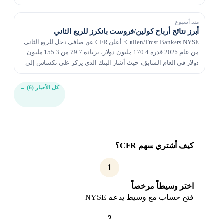
منذ أسبوع
أبرز نتائج أرباح كولين/فروست بانكرز للربع الثاني
Cullen/Frost Bankers NYSE: أعلن CFR عن صافي دخل للربع الثاني
من عام 2026 قدره 170.4 مليون دولار، بزيادة 9.7٪ من 155.3 مليون
دولار في العام السابق، حيث أشار البنك الذي يركز على تكساس إلى
نمو القروض واكتساب العملاء وتوسيع...
كل الأخبار (6)
←
كيف أشتري سهم CFR؟
1
اختر وسيطاً مرخصاً
فتح حساب مع وسيط يدعم NYSE
2