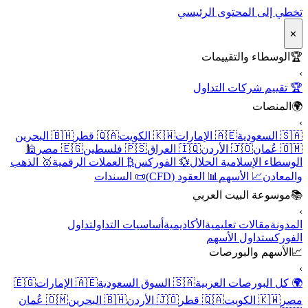
تخطي إلى المحتوى الرئيسي
✕
🏆
الوسطاء والتقييمات
›
🏆 تقييم شركات التداول
🌍
المنصات
›
🇸🇦 السعودية
🇦🇪 الإمارات
🇰🇼 الكويت
🇶🇦 قطر
🇧🇭 البحرين
🇴🇲 عُمان
🇯🇴 الأردن
🇮🇶 العراق
🇵🇸 فلسطين
🇪🇬 مصر
🕌
الوسطاء الإسلامية الحلال
💱 الفوركس
₿ العملات الرقمية
🥇 الذهب
والمعادن
📈 الأسهم
📊 العقود (CFD)
📜 السندات
📚
موسوعة البيت العربي
›
المدونة
مقالات تعليمية
الأكاديمية
أساسيات التداول
تداول
الفوركس
تداول الأسهم
📈
الأسهم والبورصات
›
🌍 كل البورصات العربية
🇸🇦 السوق السعودية
🇦🇪 الإمارات
🇪🇬
مصر
🇰🇼 الكويت
🇶🇦 قطر
🇯🇴 الأردن
🇧🇭 البحرين
🇴🇲 عُمان