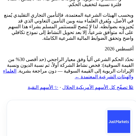
فلترة نسبية لتخفيف الحكم.
وبحسب الهيئات الشرعية المعتمدة، فالتأمين التجاري التقليدي يُمنع
في الأصل، ويُفرق العلماء بينه وبين التأمين التعاوني الذي قد
يُجيزونه بضوابطه. لذا لا يُنصح للمستثمر المسلم بشراء هذا السهم
على أنه متوافق شرعياً، إلا بعد تحويل النشاط إلى نموذج تكافلي
واضح وتحقق الضوابط المالية الشرعية الكاملة.
أغسطس 2026
نحدّد الحكم الشرعي آلياً وفق معيار الراجحي (حد أقصى 30% من
القيمة السوقية): فحص نشاط الشركة أولاً، ثم نسبة الديون ونسبة
الإيرادات الربوية إلى القيمة السوقية — دون مراجعة بشرية.
العلماء
والهيئات الشرعية المعتمدة ←
🕌 تصفّح كل الأسهم الأمريكية الحلال
·
✨ الأسهم النقية