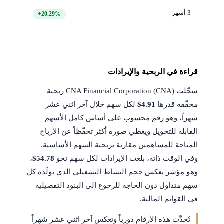
3 أشهر
+20.29%
قراءة في الربحية والإيرادات
سجّلت CNA Financial Corporation (CNA) ربحية
مخفّفة قدرها
$4.91
لكل سهم خلال آخر اثني عشر
شهراً، وهو رقم محسوب على أساس كامل الأسهم
القابلة للتحويل ويعطي صورة أكثر تحفّظاً عن الأرباح
المتاحة للمساهمين مقارنة بربحية السهم الأساسية.
وفي الوقت ذاته، بلغت الإيرادات لكل سهم نحو
$54.78
،
وهو مؤشر يعكس حجم النشاط التشغيلي الذي يولّده كل
سهم متداول دون الحاجة للرجوع إلى البنود التفصيلية
في القوائم المالية.
تُحدَّث هذه الأرقام دورياً وتعكس آخر اثني عشر شهراً