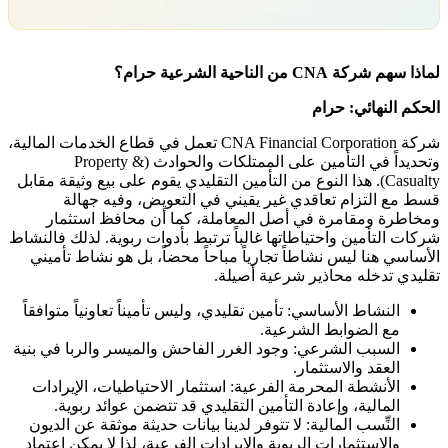
تداول بمسؤولية. رأس مالك معرّض للخطر.
لماذا سهم شركة CNA من الناحية الشرعية حرام؟
الحكم النهائي: حرام
شركة CNA Financial Corporation تعمل في قطاع الخدمات المالية،
وتحديداً في التأمين على الممتلكات والحوادث (Property &
Casualty). هذا النوع من التأمين التقليدي يقوم على بيع وثيقة مقابل
قسط مع التزام تعاقدي غير يقيني في التعويض، وفيه جهالة
ومخاطرة ومقامرة في أصل المعاملة، كما أن محافظ استثمار
شركات التأمين واحتياطاتها غالباً ترتبط بأدوات ربوية. لذلك فالنشاط
الأساسي هنا ليس نشاطاً تجارياً مباحاً محضاً، بل هو نشاط تأميني
تقليدي تدخله محاذير شرعية أصيلة.
النشاط الأساسي: تأمين تقليدي، وليس تأميناً تعاونياً متوافقاً
مع الضوابط الشرعية.
السبب الشرعي: وجود الغرر الفاحش والميسر والربا في بنية
العقد والاستثمار.
الأنشطة المحرمة الفرعية: استثمار الاحتياطيات، الإيرادات
المالية، وإعادة التأمين التقليدي قد تتضمن عوائد ربوية.
النِّسب المالية: لا تتوفر لدينا بيانات حديثة موثقة عن الديون
والاستثمارات الربوية والإيرادات الفرعية، لذا لا يمكن اعتماد