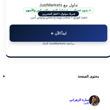
تداول مع JustMarkets
✓ بدون عمولة
✓ تداول الذهب والفوركس والأسهم
شريك موثوق • اختيار المحررين
تنفيذ فوري • سحب وإيداع محلي ودولي آمن.
ابدأ الآن ←
مراجعة JustMarkets كاملة
محتوى الصفحة
سارة الزهراني
✓
كاتب