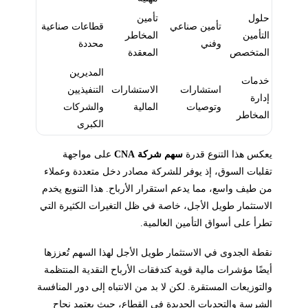
حلول
تأمين
تأمين صناعي
قطاعات صناعية
التأمين
المخاطر
وفني
محددة
المتخصص
المعقدة
المديرين
خدمات
استشارات
الاستشارات
التنفيذيين
إدارة
وتوصيات
المالية
والشركات
المخاطر
الكبرى
يعكس هذا التنوع قدرة
سهم شركة CNA
على مواجهة
تقلبات السوق، إذ يوفر للشركة مصادر دخل متعددة وعملاء
من طيف واسع، مما يدعم استقرار الأرباح. هذا التنويع يخدم
الاستثمار طويل الأجل، خاصة في ظل التغيرات الكثيرة التي
تطرأ على أسواق التأمين العالمية.
نقطة الجدوى في الاستثمار طويل الأجل لهذا السهم تُعززها
أيضًا مؤشرات مالية قوية كتدفقات الأرباح النقدية المنتظمة
والتوزيعات المستقرة. لكن لا بد من الانتباه إلى دور المنافسة
الشرسة والتحديات الجديدة في القطاع، حيث يعتمد نجاح