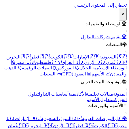
تخطي إلى المحتوى الرئيسي
✕
🏆
الوسطاء والتقييمات
›
🏆 تقييم شركات التداول
🌍
المنصات
›
🇸🇦 السعودية
🇦🇪 الإمارات
🇰🇼 الكويت
🇶🇦 قطر
🇧🇭 البحرين
🇴🇲 عُمان
🇯🇴 الأردن
🇮🇶 العراق
🇵🇸 فلسطين
🇪🇬 مصر
🕌
الوسطاء الإسلامية الحلال
💱 الفوركس
₿ العملات الرقمية
🥇 الذهب
والمعادن
📈 الأسهم
📊 العقود (CFD)
📜 السندات
📚
موسوعة البيت العربي
›
المدونة
مقالات تعليمية
الأكاديمية
أساسيات التداول
تداول
الفوركس
تداول الأسهم
📈
الأسهم والبورصات
›
🌍 كل البورصات العربية
🇸🇦 السوق السعودية
🇦🇪 الإمارات
🇪🇬
مصر
🇰🇼 الكويت
🇶🇦 قطر
🇯🇴 الأردن
🇧🇭 البحرين
🇴🇲 عُمان