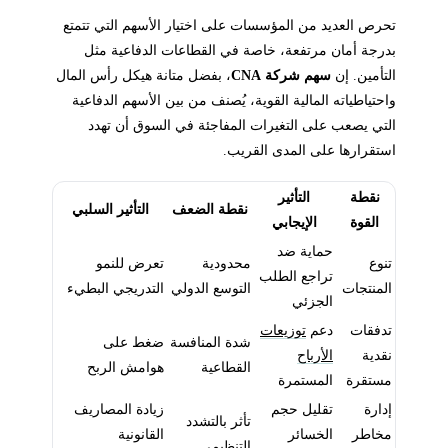
تحرص العديد من المؤسسات على اختيار الأسهم التي تتمتع
بدرجة أمان مرتفعة، خاصة في القطاعات الدفاعية مثل
التأمين. إن
سهم شركة CNA
، بفضل متانة هيكل رأس المال
واحتياطياته المالية القوية، يُصنف من بين الأسهم الدفاعية
التي يصعب على التغيرات المفاجئة في السوق أن تهدد
استقرارها على المدى القريب.
نقطة
التأثير
نقطة الضعف
التأثير السلبي
القوة
الإيجابي
حماية ضد
تنوع
محدودية
تعرض للنمو
تراجع الطلب
المنتجات
التوسع الدولي
التدريجي البطيء
الجزئي
تدفقات
دعم
توزيعات
شدة المنافسة
ضغط على
نقدية
الأرباح
القطاعية
هوامش الربح
مستقرة
المستمرة
إدارة
تقليل حجم
زيادة المصاريف
تأثر بالتشدد
مخاطر
الخسائر
القانونية
التنظيمي