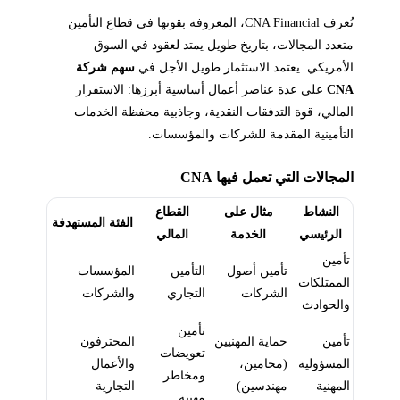
تُعرف CNA Financial، المعروفة بقوتها في قطاع التأمين
متعدد المجالات، بتاريخ طويل يمتد لعقود في السوق
الأمريكي. يعتمد الاستثمار طويل الأجل في
سهم شركة
CNA
على عدة عناصر أعمال أساسية أبرزها: الاستقرار
المالي، قوة التدفقات النقدية، وجاذبية محفظة الخدمات
التأمينية المقدمة للشركات والمؤسسات.
المجالات التي تعمل فيها CNA
النشاط
مثال على
القطاع
الفئة المستهدفة
الرئيسي
الخدمة
المالي
تأمين
تأمين أصول
التأمين
المؤسسات
الممتلكات
الشركات
التجاري
والشركات
والحوادث
تأمين
تأمين
حماية المهنيين
المحترفون
تعويضات
المسؤولية
(محامين،
والأعمال
ومخاطر
المهنية
مهندسين)
التجارية
مهنية