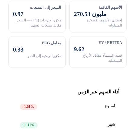
الأسهم القائمة
السعر إلى المبيعات
270.53 مليون
0.97
إجمالي الأسهم المُصدَرة
مكرّر الإيرادات (P/S) — السعر
المتداولة
مقابل مبيعات السهم
EV / EBITDA
معامل PEG
9.62
0.33
قيمة المنشأة مقابل الأرباح
مكرّر الربحية إلى النمو
التشغيلية
أداء السهم عبر الزمن
أسبوع
-1.61%
شهر
+1.11%