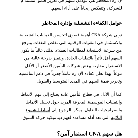
لإدارة المخاطر هي عوامل تسهم في تعزيز النمو المستدام
للشركة، وتنعكس إيجاباً على أداء السهم.
عوامل الكفاءة التشغيلية وإدارة المخاطر
تولي شركة CNA أهمية قصوى لتحسين العمليات التشغيلية،
والاستثمار في التقنيات الرقمية التي تقلص النفقات وترفع
من سرعة الاستجابة لمطالبات العملاء. لذلك، غالباً ما يكون
السهم أقل تأثراً بالتقلبات الحادة، ويتميز بدرجة عالية من
الاستقرار مقارنة ببعض شركات التأمين الأصغر أو الأقل
تنوعاً. بهذا تظل كفاءة الإدارة عاملاً جذرياً في دعم التنافسية
وتعزيز قيمة السهم في المدى المتوسط والطويل.
كما أن الأداء في قطاع التأمين عادة يحتاج إلى فهم الأنماط
والتقلبات الموسمية. لمعرفة المزيد حول تحليل الأنماط
واستراتيجيات التداول، يمكن الرجوع إلى
أنماط الشموع
الثلاثية
التي تعد أداة مساعدة لفهم ديناميكية حركة السوق.
هل سهم CNA استثمار آمن؟