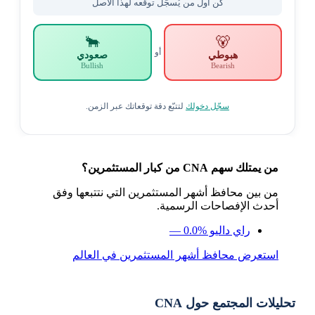
كن أول من يُسجّل توقّعه لهذا الأصل
🐂
🐻
أو
هبوطي
صعودي
Bullish
Bearish
سجّل دخولك
لتتبّع دقة توقعاتك عبر الزمن.
من يمتلك سهم CNA من كبار المستثمرين؟
من بين محافظ أشهر المستثمرين التي نتتبعها وفق
أحدث الإفصاحات الرسمية.
راي داليو
— 0.0%
استعرض محافظ أشهر المستثمرين في العالم
تحليلات المجتمع حول CNA