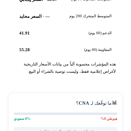
المتوسط المتحرك 200 يوم
—
· السعر محايد
الدعم (60 يوم)
41.91
المقاومة (60 يوم)
55.28
هذه المؤشرات محسوبة آلياً من بيانات الأسعار التاريخية
لأغراض إعلامية فقط، وليست توصية بالشراء أو البيع.
📊
ما توقّعك لـ
CNA
؟
هبوطي
0
%
% صعودي
0