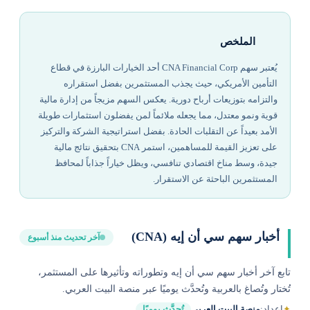
الملخص
يُعتبر سهم CNA Financial Corp أحد الخيارات البارزة في قطاع
التأمين الأمريكي، حيث يجذب المستثمرين بفضل استقراره
والتزامه بتوزيعات أرباح دورية. يعكس السهم مزيجاً من إدارة مالية
قوية ونمو معتدل، مما يجعله ملائماً لمن يفضلون استثمارات طويلة
الأمد بعيداً عن التقلبات الحادة. بفضل استراتيجية الشركة والتركيز
على تعزيز القيمة للمساهمين، استمر CNA بتحقيق نتائج مالية
جيدة، وسط مناخ اقتصادي تنافسي، ويظل خياراً جذاباً لمحافظ
المستثمرين الباحثة عن الاستقرار.
أخبار سهم سي أن إيه (CNA)
آخر تحديث منذ أسبوع
تابع آخر أخبار سهم سي أن إيه وتطوراته وتأثيرها على المستثمر،
تُختار وتُصاغ بالعربية وتُحدَّث يوميًا عبر منصة البيت العربي.
✦
إعداد:
منصة البيت العربي
تُحدَّث يوميًا