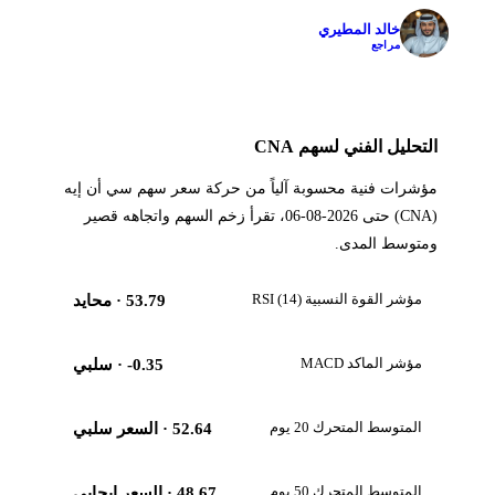
خالد المطيري
✓
مراجع
التحليل الفني لسهم CNA
مؤشرات فنية محسوبة آلياً من حركة سعر سهم سي أن إيه
(CNA) حتى 2026-08-06، تقرأ زخم السهم واتجاهه قصير
ومتوسط المدى.
مؤشر القوة النسبية RSI (14)
53.79
· محايد
مؤشر الماكد MACD
-0.35
· سلبي
المتوسط المتحرك 20 يوم
52.64
· السعر سلبي
المتوسط المتحرك 50 يوم
48.67
· السعر إيجابي