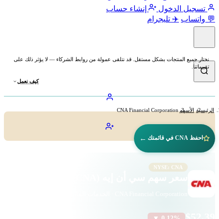
تسجيل الدخول
إنشاء حساب
💬 واتساب
✈️ تليجرام
نختار جميع المنتجات بشكل مستقل. قد نتلقى عمولة من روابط الشركاء — لا يؤثر ذلك على
تقييماتنا.
كيف نعمل
الرئيسية
الأسهم
CNA Financial Corporation
←
احفظ CNA في قائمتك
NYSE: CNA
سعر سهم سي أن إيه (CNA)
CNA Financial Corporation · الخدمات المالية · بورصة نيويورك
$52.39
▼ 0.12%