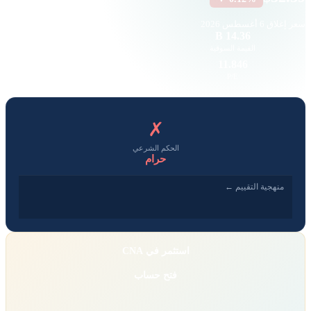
سعر إغلاق
6 أغسطس 2026
18.95 K
14.36 B
القيمة السوقية
حجم التداول
4.47
11.846
EPS
P/E
✗
الحكم الشرعي
حرام
منهجية التقييم ←
استثمر في CNA
فتح حساب