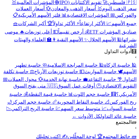
🇵🇸 فلسطين
🚀 تقويم الاكتتابات (IPO)
🌐 المؤشرات العالمية
🥇
سعر الذهب اليوم
🥇 أسعار الذهب والمعادن
💱 أسعار العملات
والفوركس
📅 المؤشرات الاقتصادية
📊 فلتر الأسهم الأمريكية
📋
جميع الأسهم
📈 الأكثر ارتفاعاً
⚡ الأكثر تداولاً
🏆 أكبر الشركات
🧺
صناديق المؤشرات ETF
💰 أرخص تقييماً
💵 أعلى توزيعات
🔥 موصى
بشرائها
🕌 الأسهم الحلال
✨ الأسهم النقية
👨‍🏫 العلماء والهيئات
الشرعية
🧮
أدوات التداول
›
🕌 حاسبة الزكاة
🕌 حاسبة المرابحة الإسلامية
🧼 حاسبة تطهير
الأسهم
🕊️ حاسبة المواريث
💵 حاسبة توزيعات الأرباح
⚖️ حاسبة تكلفة
التداول
🌴 حاسبة التقاعد
💼 حاسبة نهاية الخدمة
💱 محول العملات
📅
التقويم الاقتصادي
🕐 أوقات عمل السوق
🇺🇸 متى يفتح السوق
الأمريكي؟
🧮 حاسبة حجم اللوت
📊 حاسبة قيمة النقطة
💰 حاسبة
ربح الفوركس
📐 حاسبة النقاط المحورية
📏 حاسبة حجم المركز
🌙
حاسبة السواب
📈 متوسط سعر السهم
💹 حاسبة الربح التراكمي
📉
حاسبة عائد التداول
كل الأدوات ←
🧱
المجتمع
›
🧱 حائط المجتمع
🏆 لوحة المحلّلين
✍️ اكتب تحليلك