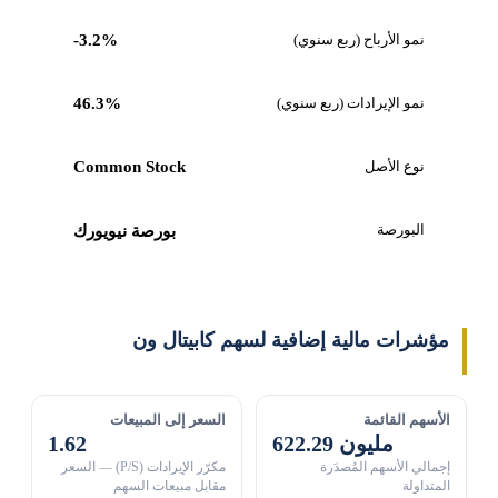
نمو الأرباح (ربع سنوي)
-3.2%
نمو الإيرادات (ربع سنوي)
46.3%
نوع الأصل
Common Stock
البورصة
بورصة نيويورك
مؤشرات مالية إضافية لسهم كابيتال ون
الأسهم القائمة
السعر إلى المبيعات
622.29 مليون
1.62
إجمالي الأسهم المُصدَرة
مكرّر الإيرادات (P/S) — السعر
المتداولة
مقابل مبيعات السهم