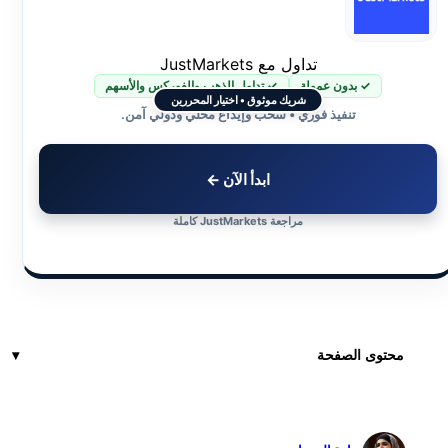
تداول مع JustMarkets
✓ بدون عمولة
✓ تداول الذهب والفوركس والأسهم
شريك موثوق • اختيار المحررين
تنفيذ فوري • سحب وإيداع محلي ودولي آمن.
ابدأ الآن ←
مراجعة JustMarkets كاملة
محتوى الصفحة