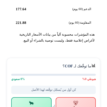
الدعم (60 يوم)
177.64
المقاومة (60 يوم)
221.88
هذه المؤشرات محسوبة آلياً من بيانات الأسعار التاريخية
لأغراض إعلامية فقط، وليست توصية بالشراء أو البيع.
📊
ما توقّعك لـ
COF
؟
هبوطي
0
%
% صعودي
0
كن أول من يُسجّل توقّعه لهذا الأصل
🐂
🐻
أو