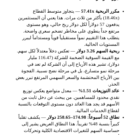
مكرر الربحية 57.41x
— يتجاوز متوسط القطاع
(18.46x) بأكثر من ثلاث مرات. هذا يعني أن المستثمرين
يدفعون 57 دولاراً لكل دولار ربح حالي، وهو مستوى
مرتفع جداً ينطوي على مخاطر تضخم سعري واضحة.
يتطلب هذا التقييم نمواً مستقبلياً قوياً ومستداماً ليبرر
المستويات الحالية.
ربحية السهم 3.26 دولار
— تعكس دخلاً معتدلاً لكل سهم.
مع القيمة السوقية الضخمة للشركة (116.47 مليار
دولار)، تشير هذه الأرباح إلى أن الشركة لم تعد في
مرحلة نمو متسارع، بل في مرحلة نضج نسبية. الفجوة
بين الأرباح المحتشمة والسعر السهمي المرتفع تبرر بعض
الحذر.
عائد التوزيعات 1.51%
— معدل متواضع يعكس توزيع
نقدي محدود للمساهمين. من يبحث عن دخل ثابت من
الأسهم قد يجد هذا العائد دون مستوى التوقعات بالنسبة
لقطاع الخدمات المالية.
نطاق 52 أسبوعاً: 174.98–258.65 دولار
— يكشف تقلباً
كبيراً بنسبة 48% تقريباً. هذا النطاق العريض يشير إلى
حساسية السهم للتغيرات الاقتصادية الكلية وتحركات