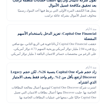
تقول شركة كابيتال وان إنها أغلقت حسابات منظمة ترامب
بعد تحقيق مكافحة غسيل الأموال
يمثل هذا الكشف المرة الأولى التي يربط فيها أحد البنوك رسميًا
مخاوف غسل الأموال بشركة عائلة ترامب.
منذ 6 أيام
Capital One Financial: تعزيز الدخل باستخدام الأسهم
المفضلة
حققت Capital One Financial أرباحًا قوية في الربع الثاني، مع صافي
ربح قدره 2.94 مليار دولار أمريكي وربحية السهم 4.73 دولار أمريكي،
على الرغم من مخصصات خسائر الائتمان البالغة 3 مليار دولار أمريكي.
يسير تكامل COF مع Discove...
منذ 6 أيام
زاد حجم شراء Capital One بنسبة 26%، لكن حجم Legacy
Discover ارتفع بأقل من 2%. رقم واحد فقط يصف الامتياز
الذي اشتراه.
اشترت شركة Capital One Discover لتوسيع أعمال معالجة البطاقات
الخاصة بها. جلبت Discover معها أعمال بطاقات الائتمان التي تعمل
Capital One حاليًا على دمجها في عمليات البطاقات الخاصة بها.