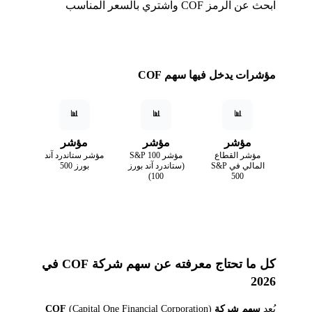
ابحث عن الرمز COF واشتري بالسعر المناسب
مؤشرات يدخل فيها سهم COF
📊
📊
📊
مؤشر
مؤشر
مؤشر
مؤشر القطاع
مؤشر S&P 100
مؤشر ستاندرد آند
المالي في S&P
(ستاندرد آند بورز
بورز 500
100)
500
كل ما تحتاج معرفته عن سهم شركة COF في
2026
يُعد
سهم شركة COF
(Capital One Financial Corporation)