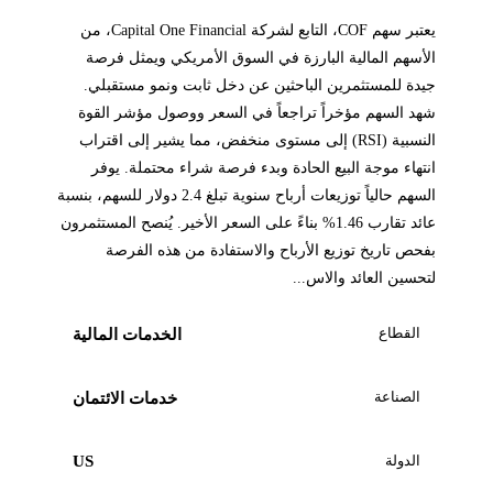
يعتبر سهم COF، التابع لشركة Capital One Financial، من
الأسهم المالية البارزة في السوق الأمريكي ويمثل فرصة
جيدة للمستثمرين الباحثين عن دخل ثابت ونمو مستقبلي.
شهد السهم مؤخراً تراجعاً في السعر ووصول مؤشر القوة
النسبية (RSI) إلى مستوى منخفض، مما يشير إلى اقتراب
انتهاء موجة البيع الحادة وبدء فرصة شراء محتملة. يوفر
السهم حالياً توزيعات أرباح سنوية تبلغ 2.4 دولار للسهم، بنسبة
عائد تقارب 1.46% بناءً على السعر الأخير. يُنصح المستثمرون
بفحص تاريخ توزيع الأرباح والاستفادة من هذه الفرصة
لتحسين العائد والاس...
القطاع
الخدمات المالية
الصناعة
خدمات الائتمان
الدولة
US