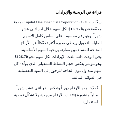
قراءة في الربحية والإيرادات
سجّلت Capital One Financial Corporation (COF) ربحية
مخفّفة قدرها
$16.95
لكل سهم خلال آخر اثني عشر
شهراً، وهو رقم محسوب على أساس كامل الأسهم
القابلة للتحويل ويعطي صورة أكثر تحفّظاً عن الأرباح
المتاحة للمساهمين مقارنة بربحية السهم الأساسية.
وفي الوقت ذاته، بلغت الإيرادات لكل سهم نحو
$126.70
،
وهو مؤشر يعكس حجم النشاط التشغيلي الذي يولّده كل
سهم متداول دون الحاجة للرجوع إلى البنود التفصيلية
في القوائم المالية.
تُحدَّث هذه الأرقام دورياً وتعكس آخر اثني عشر شهراً
مالياً منشورة (TTM). الأرقام مرجعية ولا تشكّل توصية
استثمارية.