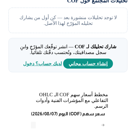
تحليلات المجتمع حول COF
لا توجد تحليلات منشورة بعد — كن أول من يشارك
تحليله المؤرّخ لهذا الأصل.
شارك تحليلك لـ COF
— انشر توقّعك المؤرّخ وابنِ
سجل مصداقيتك، وتُحتسب دقّتك تلقائياً.
إنشاء حساب مجاني
لديك حساب؟ دخول
مخطط أسعار سهم COF الـ OHLC
التفاعلي مع المؤشرات الفنية وأدوات
الرسم.
(2026/08/07) اليوم (COF) سعر سهم
→