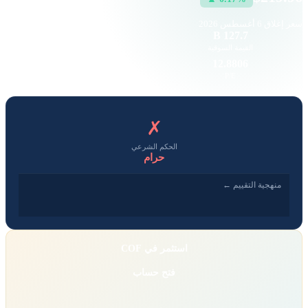
سعر إغلاق
6 أغسطس 2026
324.69 K
127.7 B
القيمة السوقية
حجم التداول
3.26
12.8806
EPS
P/E
✗
الحكم الشرعي
حرام
منهجية التقييم ←
استثمر في COF
فتح حساب