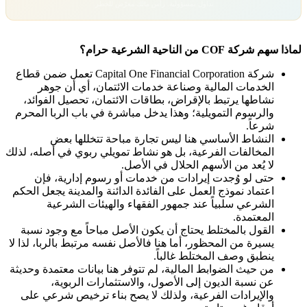
تداول بمسؤولية. رأس مالك معرّض للخطر.
لماذا سهم شركة COF من الناحية الشرعية حرام؟
شركة Capital One Financial Corporation تعمل ضمن قطاع
الخدمات المالية وصناعة خدمات الائتمان، أي أن جوهر
نشاطها يرتبط بالإقراض، بطاقات الائتمان، تحصيل الفوائد،
والرسوم التمويلية؛ وهذا يدخل مباشرة في باب الربا المحرم
شرعاً.
النشاط الأساسي هنا ليس تجارة مباحة تتخللها بعض
المخالفات الفرعية، بل هو نشاط تمويلي ربوي في أصله، لذلك
لا يُعد من الأسهم الحلال في الأصل.
حتى لو وُجدت إيرادات من خدمات أو رسوم إدارية، فإن
اعتماد نموذج العمل على الفائدة الدائنة والمدينة يجعل الحكم
الشرعي سلبياً عند جمهور الفقهاء والهيئات الشرعية
المعتمدة.
القول بالمختلط يحتاج أن يكون الأصل مباحاً مع وجود نسبة
يسيرة من المحظور، أما هنا فالأصل نفسه مرتبط بالربا، لذا لا
ينطبق وصف المختلط غالباً.
من حيث الضوابط المالية، لم تتوفر هنا بيانات معتمدة وحديثة
عن نسبة الديون إلى الأصول، والاستثمارات الربوية،
والإيرادات الفرعية، ولذلك لا يصح بناء ترخيص شرعي على