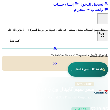
تسجيل الدخول
إنشاء حساب
💬 واتساب
✈️ تليجرام
نختار جميع المنتجات بشكل مستقل. قد نتلقى عمولة من روابط الشركاء — لا يؤثر ذلك على
تقييماتنا.
كيف نعمل
الرئيسية
الأسهم
Capital One Financial Corporation
←
احفظ COF في قائمتك
NYSE: COF
سعر سهم كابيتال ون (COF)
Capital One Financial Corporation · الخدمات المالية · بورصة نيويورك
$219.96
▲ 0.17%