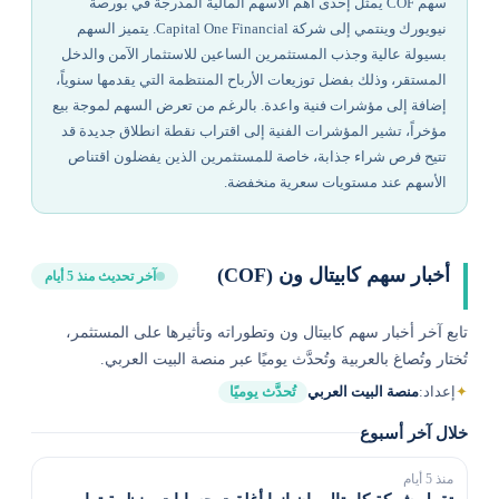
سهم COF يمثل إحدى أهم الأسهم المالية المدرجة في بورصة
نيويورك وينتمي إلى شركة Capital One Financial. يتميز السهم
بسيولة عالية وجذب المستثمرين الساعين للاستثمار الآمن والدخل
المستقر، وذلك بفضل توزيعات الأرباح المنتظمة التي يقدمها سنوياً،
إضافة إلى مؤشرات فنية واعدة. بالرغم من تعرض السهم لموجة بيع
مؤخراً، تشير المؤشرات الفنية إلى اقتراب نقطة انطلاق جديدة قد
تتيح فرص شراء جذابة، خاصة للمستثمرين الذين يفضلون اقتناص
الأسهم عند مستويات سعرية منخفضة.
أخبار سهم كابيتال ون (COF)
آخر تحديث منذ 5 أيام
تابع آخر أخبار سهم كابيتال ون وتطوراته وتأثيرها على المستثمر،
تُختار وتُصاغ بالعربية وتُحدَّث يوميًا عبر منصة البيت العربي.
✦
إعداد:
منصة البيت العربي
تُحدَّث يوميًا
خلال آخر أسبوع
منذ 5 أيام