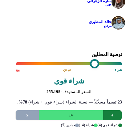
سارة الزهراني
✓
كاتب
خالد المطيري
✓
مراجع
توصية المحللين
شراء
حيادي
بيع
شراء قوي
السعر المستهدف:
$255.19
23
تقييماً مسجَّلاً — نسبة الشراء (شراء قوي + شراء)
78%
.
5
14
4
شراء قوي (4)
شراء (14)
حيادي (5)