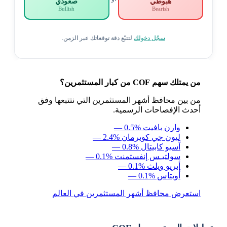
هبوطي
صعودي
Bullish
Bearish
سجّل دخولك
لتتبّع دقة توقعاتك عبر الزمن.
من يمتلك سهم COF من كبار المستثمرين؟
من بين محافظ أشهر المستثمرين التي نتتبعها وفق
أحدث الإفصاحات الرسمية.
وارن بافيت
— 0.5%
ليون جي كوبرمان
— 2.4%
آسيو كابيتال
— 0.8%
سولتيـس إنفستمنت
— 0.1%
أبريو ويلث
— 0.1%
أوبتاس
— 0.1%
استعرض محافظ أشهر المستثمرين في العالم