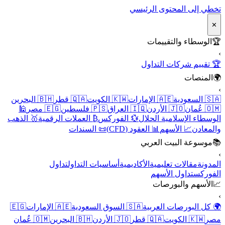
تخطي إلى المحتوى الرئيسي
✕
🏆
الوسطاء والتقييمات
›
🏆 تقييم شركات التداول
🌍
المنصات
›
🇸🇦 السعودية
🇦🇪 الإمارات
🇰🇼 الكويت
🇶🇦 قطر
🇧🇭 البحرين
🇴🇲 عُمان
🇯🇴 الأردن
🇮🇶 العراق
🇵🇸 فلسطين
🇪🇬 مصر
🕌
الوسطاء الإسلامية الحلال
💱 الفوركس
₿ العملات الرقمية
🥇 الذهب
والمعادن
📈 الأسهم
📊 العقود (CFD)
📜 السندات
📚
موسوعة البيت العربي
›
المدونة
مقالات تعليمية
الأكاديمية
أساسيات التداول
تداول
الفوركس
تداول الأسهم
📈
الأسهم والبورصات
›
🌍 كل البورصات العربية
🇸🇦 السوق السعودية
🇦🇪 الإمارات
🇪🇬
مصر
🇰🇼 الكويت
🇶🇦 قطر
🇯🇴 الأردن
🇧🇭 البحرين
🇴🇲 عُمان