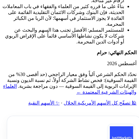
أرقام غير متاحة.
بناءً على ما قرره كثير من العلماء والفقهاء في باب المعاملات
الحديثة، فإن البنوك وشركات الائتمان التقليدية القائمة على
الفائدة لا يجوز الاستثمار في أسهمها؛ لأن الربا من الكبائر
المحرمة.
للمستثمر المسلم: الأفضل تجنب هذا السهم والبحث عن
شركات لا يكون نشاطها الأساسي قائماً على الإقراض الربوي
أو أدوات الدين المحرمة.
الحكم النهائي: حرام
أغسطس 2026
نحدّد الحكم الشرعي آلياً وفق معيار الراجحي (حد أقصى 30% من
القيمة السوقية): فحص نشاط الشركة أولاً، ثم نسبة الديون ونسبة
الإيرادات الربوية إلى القيمة السوقية — دون مراجعة بشرية.
العلماء
والهيئات الشرعية المعتمدة ←
🕌 تصفّح كل الأسهم الأمريكية الحلال
·
✨ الأسهم النقية