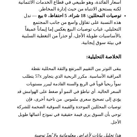
أسعار الفائدة، وهو طبيعي في قطاع الخدمات الائتمانية
لكنه يستحق الانتباه من حيث إدارة المخاطر.
توصيات المحللين: 18 شراء، 5 احتفاظ، 0 بيع
— تدل
هذه النسبة على تفاؤل واسع من جانب المجتمع
التحليلي. غياب توصيات البيع يعكس إما إيماناً عميقاً
بالأساسيات طويلة الأجل، أو حذراً من التغطية السلبية
في بيئة سوق إيجابية.
الخلاصة التحليلية:
يبقى التوتر بين التقييم المرتفع والثقة المحللية نقطة
المراقبة الأساسية. مكرر الربحية الذي يتجاوز 57x يتطلب
نمواً ربحياً قوياً في الربع والسنة القادمة ليبرر مستويات
السعر الحالية. أي تباطؤ في النمو أو ضغط على الهوامش قد
يؤدي إلى تصحيح سعري ملموس. من ناحية أخرى، فإن
توصيات المحللين الموحدة والقيمة السوقية الضخمة للشركة
توحي بأن السوق يرى قيمة حقيقية في نموذج أعمالها طويل
الأجل.
هذا تحليل بيانات لأغراض معلوماتية ولا يُعدّ توصية