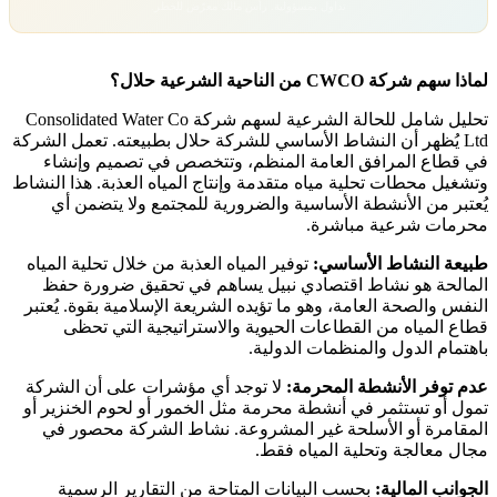
تداول بمسؤولية. رأس مالك معرّض للخطر.
لماذا سهم شركة CWCO من الناحية الشرعية حلال؟
تحليل شامل للحالة الشرعية لسهم شركة Consolidated Water Co
Ltd يُظهر أن النشاط الأساسي للشركة حلال بطبيعته. تعمل الشركة
في قطاع المرافق العامة المنظم، وتتخصص في تصميم وإنشاء
وتشغيل محطات تحلية مياه متقدمة وإنتاج المياه العذبة. هذا النشاط
يُعتبر من الأنشطة الأساسية والضرورية للمجتمع ولا يتضمن أي
محرمات شرعية مباشرة.
طبيعة النشاط الأساسي:
توفير المياه العذبة من خلال تحلية المياه
المالحة هو نشاط اقتصادي نبيل يساهم في تحقيق ضرورة حفظ
النفس والصحة العامة، وهو ما تؤيده الشريعة الإسلامية بقوة. يُعتبر
قطاع المياه من القطاعات الحيوية والاستراتيجية التي تحظى
باهتمام الدول والمنظمات الدولية.
عدم توفر الأنشطة المحرمة:
لا توجد أي مؤشرات على أن الشركة
تمول أو تستثمر في أنشطة محرمة مثل الخمور أو لحوم الخنزير أو
المقامرة أو الأسلحة غير المشروعة. نشاط الشركة محصور في
مجال معالجة وتحلية المياه فقط.
الجوانب المالية:
بحسب البيانات المتاحة من التقارير الرسمية