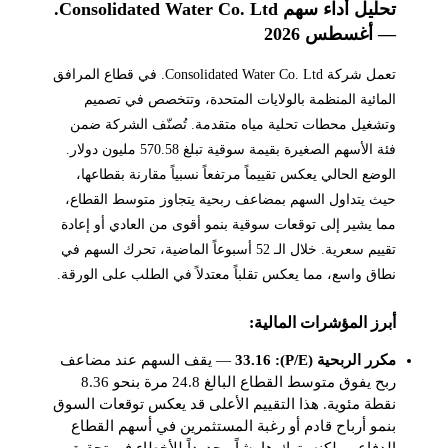
تحليل أداء سهم Consolidated Water Co. Ltd.
— أغسطس 2026
تعمل شركة Consolidated Water Co. Ltd. في قطاع المرافق
المائية المنظمة بالولايات المتحدة، وتتخصص في تصميم
وتشغيل محطات تحلية مياه متقدمة. تُصنّف الشركة ضمن
فئة الأسهم الصغيرة بقيمة سوقية تبلغ 570.58 مليون دولار.
الوضع الحالي يعكس تقييماً مرتفعاً نسبياً مقارنة بقطاعها،
حيث يتداول السهم بمضاعف ربحية يتجاوز متوسط القطاع،
مما يشير إلى توقعات سوقية بنمو أقوى من العادي أو إعادة
تقييم سعرية. خلال الـ 52 أسبوعاً الماضية، تحرك السهم في
نطاق واسع، مما يعكس تقلباً معتدلاً في الطلب على الورقة.
أبرز المؤشرات المالية:
مكرر الربحية (P/E): 33.16
— يقف السهم عند مضاعف
ربح يفوق متوسط القطاع البالغ 24.8 مرة بنحو 8.36
نقطة مئوية. هذا التقييم الأعلى قد يعكس توقعات السوق
بنمو أرباح قادم أو رغبة المستثمرين في أسهم القطاع