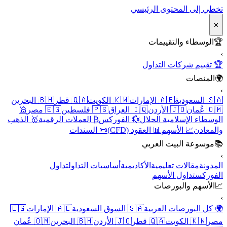
تخطي إلى المحتوى الرئيسي
✕
🏆
الوسطاء والتقييمات
›
🏆 تقييم شركات التداول
🌍
المنصات
›
🇸🇦 السعودية
🇦🇪 الإمارات
🇰🇼 الكويت
🇶🇦 قطر
🇧🇭 البحرين
🇴🇲 عُمان
🇯🇴 الأردن
🇮🇶 العراق
🇵🇸 فلسطين
🇪🇬 مصر
🕌
الوسطاء الإسلامية الحلال
💱 الفوركس
₿ العملات الرقمية
🥇 الذهب
والمعادن
📈 الأسهم
📊 العقود (CFD)
📜 السندات
📚
موسوعة البيت العربي
›
المدونة
مقالات تعليمية
الأكاديمية
أساسيات التداول
تداول
الفوركس
تداول الأسهم
📈
الأسهم والبورصات
›
🌍 كل البورصات العربية
🇸🇦 السوق السعودية
🇦🇪 الإمارات
🇪🇬
مصر
🇰🇼 الكويت
🇶🇦 قطر
🇯🇴 الأردن
🇧🇭 البحرين
🇴🇲 عُمان