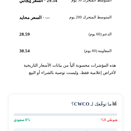
المتوسط المتحرك 50 يوم
29.54
· السعر إيجابي
المتوسط المتحرك 200 يوم
—
· السعر محايد
الدعم (60 يوم)
28.59
المقاومة (60 يوم)
30.54
هذه المؤشرات محسوبة آلياً من بيانات الأسعار التاريخية
لأغراض إعلامية فقط، وليست توصية بالشراء أو البيع.
📊
ما توقّعك لـ
CWCO
؟
هبوطي
0
%
% صعودي
0