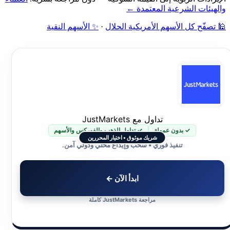
والهيئات الشرعية المعتمدة ←
🕌 تصفّح كل الأسهم الأمريكية الحلال
·
✨ الأسهم النقية
تداول مع JustMarkets
✓ بدون عمولة
✓ تداول الذهب والفوركس والأسهم
شريك موثوق • اختيار المحررين
تنفيذ فوري • سحب وإيداع محلي ودولي آمن.
ابدأ الآن ←
مراجعة JustMarkets كاملة