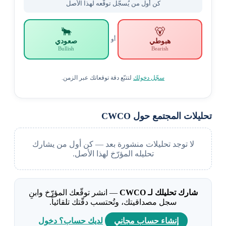
كن أول من يُسجّل توقّعه لهذا الأصل
🐂
🐻
أو
هبوطي
صعودي
Bullish
Bearish
سجّل دخولك
لتتبّع دقة توقعاتك عبر الزمن.
تحليلات المجتمع حول CWCO
لا توجد تحليلات منشورة بعد — كن أول من يشارك
تحليله المؤرّخ لهذا الأصل.
شارك تحليلك لـ CWCO
— انشر توقّعك المؤرّخ وابنِ
سجل مصداقيتك، وتُحتسب دقّتك تلقائياً.
إنشاء حساب مجاني
لديك حساب؟ دخول