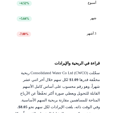
أسبوع
+4.52%
شهر
+5.64%
3 أشهر
-7.00%
قراءة في الربحية والإيرادات
سجّلت Consolidated Water Co Ltd (CWCO) ربحية
مخفّفة قدرها
$1.09
لكل سهم خلال آخر اثني عشر
شهراً، وهو رقم محسوب على أساس كامل الأسهم
القابلة للتحويل ويعطي صورة أكثر تحفّظاً عن الأرباح
المتاحة للمساهمين مقارنة بربحية السهم الأساسية.
وفي الوقت ذاته، بلغت الإيرادات لكل سهم نحو
$8.05
،