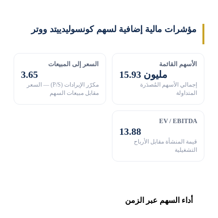
مؤشرات مالية إضافية لسهم كونسوليدييتد ووتر
الأسهم القائمة
السعر إلى المبيعات
15.93 مليون
3.65
إجمالي الأسهم المُصدَرة
مكرّر الإيرادات (P/S) — السعر
المتداولة
مقابل مبيعات السهم
EV / EBITDA
13.88
قيمة المنشأة مقابل الأرباح
التشغيلية
أداء السهم عبر الزمن