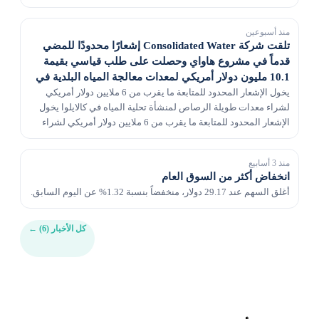
المياه المتقدمة، مؤتمرًا عبر الهاتف يوم...
منذ أسبوعين
تلقت شركة Consolidated Water إشعارًا محدودًا للمضي
قدماً في مشروع هاواي وحصلت على طلب قياسي بقيمة
10.1 مليون دولار أمريكي لمعدات معالجة المياه البلدية في
فلوريدا
يخول الإشعار المحدود للمتابعة ما يقرب من 6 ملايين دولار أمريكي
لشراء معدات طويلة الرصاص لمنشأة تحلية المياه في كالايلوا يخول
الإشعار المحدود للمتابعة ما يقرب من 6 ملايين دولار أمريكي لشراء
معدات طويلة الرصاص لمنشأة تحلية...
منذ 3 أسابيع
انخفاض أكثر من السوق العام
أغلق السهم عند 29.17 دولار، منخفضاً بنسبة 1.32% عن اليوم السابق.
كل الأخبار (6)
←