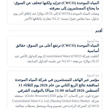
المياه الموحدة (CWCO) تتزايد ولكنها تتخلف عن السوق:
ما يحتاج المستثمرون إلى معرفته
وصلت المياه الموحدة (CWCO) إلى 29.55 دولارًا عند إغلاق آخر يوم
تداول، مما يعكس تغيرًا بنسبة +1.2% مقارنة بإغلاقها الأخير.
أقدم
منذ أسبوع
المياه الموحدة (CWCO) ترتفع أعلى من السوق: حقائق
أساسية
أغلقت شركة Consolidated Water (CWCO) يوم التداول الأخير عند
30.25 دولارًا، مرتفعة +2.47% عن جلسة التداول السابقة.
منذ أسبوع
مؤتمر عبر الهاتف للمستثمرين في شركة المياه الموحدة
لمناقشة نتائج الربع الثاني من عام 2026 يوم الثلاثاء 11
أغسطس 2026 الساعة 11:00 صباحًا بالتوقيت الشرقي
جورج تاون، جزر كايمان، 27 يوليو 2026 (Globe Newswire) - ستعقد
شركة Consolidated Water Co. Ltd. (Nasdaq Global Select Market:
CWCO)، الشركة الرائدة في تصميم وبناء ومشغل محطات معالجة