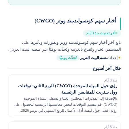
أخبار سهم كونسوليدييتد ووتر (CWCO)
آخر تحديث منذ 3 أيام
تابع آخر أخبار سهم كونسوليدييتد ووتر وتطوراته وتأثيرها على
المستثمر، تُختار وتُصاغ بالعربية وتُحدَّث يوميًا عبر منصة البيت العربي.
✦
إعداد:
منصة البيت العربي
تُحدَّث يوميًا
خلال آخر أسبوع
منذ 3 أيام
رؤى حول المياه الموحدة (CWCO) للربع الثاني: توقعات
وول ستريت للمقاييس الرئيسية
بالإضافة إلى تقديرات المحللين العليا والسفلى للمياه الموحدة
(CWCO)، قم بتقييم التوقعات لبعض مقاييسها الرئيسية للحصول على
رؤية أفضل حول كيفية أداء الأعمال للربع المنتهي في يونيو 2026.
منذ 5 أيام