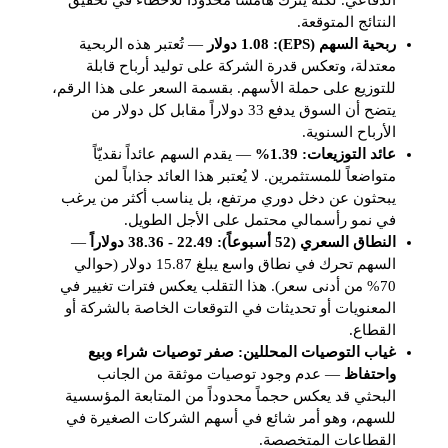
الدفاعي. لكنه يترك هامشاً محدوداً للأخطاء في تحقيق
النتائج المتوقعة.
ربحية السهم (EPS): 1.08 دولار
— تُعتبر هذه الربحية
معتدلة، وتعكس قدرة الشركة على توليد أرباح قابلة
للتوزيع على حملة الأسهم. بقسمة السعر على هذا الرقم،
يتضح أن السوق يدفع 33 دولاراً مقابل كل دولار من
الأرباح السنوية.
عائد التوزيعات: 1.39%
— يقدم السهم عائداً نقديّاً
متواضعاً للمستثمرين. لا يُعتبر هذا العائد جذاباً لمن
يبحثون عن دخل دوري مرتفع، بل يناسب أكثر من يرغب
في نمو رأسمالي محتمل على الأجل الطويل.
النطاق السعري (52 أسبوعاً): 22.49 - 38.36 دولاراً
—
السهم تحرك في نطاق واسع يبلغ 15.87 دولار (حوالي
70% من أدنى سعر). هذا التقلب يعكس فترات تغيير في
المعنويات أو تحديثات في التوقعات الخاصة بالشركة أو
القطاع.
غياب التوصيات المحللين: صفر توصيات شراء وبيع
واحتفاظ
— عدم وجود توصيات موثقة من الجانب
البحثي قد يعكس حجماً محدوداً من المتابعة المؤسسية
للسهم، وهو أمر شائع في أسهم الشركات الصغيرة في
القطاعات المتخصصة.