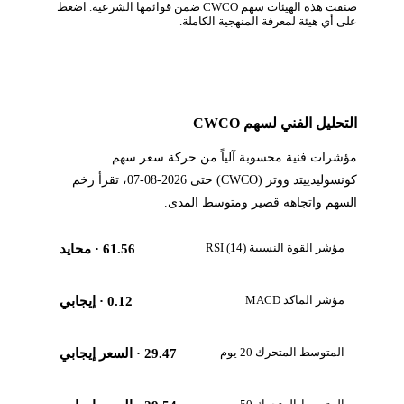
صنفت هذه الهيئات سهم CWCO ضمن قوائمها الشرعية. اضغط
على أي هيئة لمعرفة المنهجية الكاملة.
التحليل الفني لسهم CWCO
مؤشرات فنية محسوبة آلياً من حركة سعر سهم
كونسوليدييتد ووتر (CWCO) حتى 2026-08-07، تقرأ زخم
السهم واتجاهه قصير ومتوسط المدى.
مؤشر القوة النسبية RSI (14)
61.56
· محايد
مؤشر الماكد MACD
0.12
· إيجابي
المتوسط المتحرك 20 يوم
29.47
· السعر إيجابي