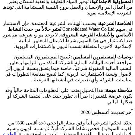
المسؤولية الاجتماعية:
توفير المياه النظيفة والعذبة للسكان يعتبر
من أعمال البر والإحسان والعمل بروح التنمية المستدامة التي تؤيدها
الشريعة الإسلامية بقوة.
الخلاصة الشرعية:
بحسب الهيئات الشرعية المعتمدة، فإن الاستثمار
في سهم Consolidated Water Co Ltd
يُعتبر حلالاً من حيث النشاط
الأساسي والأنشطة الفرعية المعروفة
. لا توجد موانع شرعية مباشرة
ضد الاستثمار في هذا السهم بشرط الامتثال للمعايير المالية
الإسلامية الأخرى المتعلقة بنسب الديون والاستثمارات الربوية.
توصيات للمستثمرين المسلمين:
يُنصح المستثمرون المسلمون
بمراجعة أحدث البيانات المالية للشركة للتأكد من التزامها بمعايير
النسب المالية المقبولة شرعياً، خاصة فيما يتعلق بنسبة الديون إلى
الأصول ونسبة الاستثمارات الربوية. كما يُنصح بمتابعة التطورات في
سياسات الشركة وأي تغييرات في أنشطتها الفرعية.
ملاحظة مهمة:
هذا التحليل يعتمد على المعلومات المتاحة حالياً وقد
يكون عرضة للتغيير إذا طرأ أي تطور جديد على أنشطة الشركة أو
هيكلها المالي.
آخر تحديث: أغسطس 2026
نحدّد الحكم الشرعي آلياً وفق معيار الراجحي (حد أقصى 30% من
القيمة السوقية): فحص نشاط الشركة أولاً، ثم نسبة الديون ونسبة
الإيرادات الربوية إلى القيمة السوقية — دون مراجعة بشرية.
العلماء