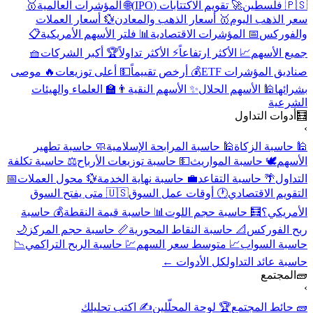
🇵🇸 فلسطين
🚀 تقويم الاكتتابات (IPO)
🌐 المؤشرات العالمية
🥇
سعر الذهب اليوم
🥇 أسعار الذهب والمعادن
💱 أسعار العملات
والفوركس
📅 المؤشرات الاقتصادية
📊 فلتر الأسهم الأمريكية
📋
جميع الأسهم
📈 الأكثر ارتفاعاً
⚡ الأكثر تداولاً
🏆 أكبر الشركات
🧺
صناديق المؤشرات ETF
💰 أرخص تقييماً
💵 أعلى توزيعات
🔥 موصى
بشرائها
🕌 الأسهم الحلال
✨ الأسهم النقية
👨‍🏫 العلماء والهيئات
الشرعية
🧮
أدوات التداول
›
🕌 حاسبة الزكاة
🕌 حاسبة المرابحة الإسلامية
🧼 حاسبة تطهير
الأسهم
🕊️ حاسبة المواريث
💵 حاسبة توزيعات الأرباح
⚖️ حاسبة تكلفة
التداول
🌴 حاسبة التقاعد
💼 حاسبة نهاية الخدمة
💱 محول العملات
📅
التقويم الاقتصادي
🕐 أوقات عمل السوق
🇺🇸 متى يفتح السوق
الأمريكي؟
🧮 حاسبة حجم اللوت
📊 حاسبة قيمة النقطة
💰 حاسبة
ربح الفوركس
📐 حاسبة النقاط المحورية
📏 حاسبة حجم المركز
🌙
حاسبة السواب
📈 متوسط سعر السهم
💹 حاسبة الربح التراكمي
📉
حاسبة عائد التداول
كل الأدوات ←
🧱
المجتمع
›
🧱 حائط المجتمع
🏆 لوحة المحلّلين
✍️ اكتب تحليلك