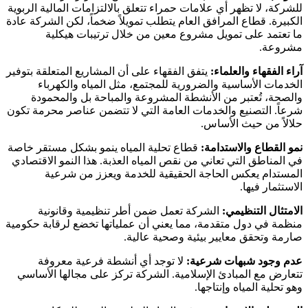
للشركة، لا تظهر أي علامات حمراء تتعلق بالالتزامات المالية الربوية
الكبيرة. قطاع المرافق العام يتطلب تمويلاً ضخماً، لكن الشركة عادة
ما تعتمد على تمويل مشروع معين من خلال ترتيبات هيكلية
مشروعة.
آراء الفقهاء والعلماء:
يتفق الفقهاء على أن المشاريع المتعلقة بتوفير
الخدمات الأساسية والضرورية للمجتمع، مثل المياه والكهرباء
والصحة، تُعتبر من الأنشطة المشروعة والمباحة بل والمحمودة
شرعاً. التصنيع والخدمات العامة التي لا تتضمن عناصر محرمة تكون
حلالاً من حيث الأساس.
نمو القطاع والاستدامة:
قطاع تحلية المياه ينمو بشكل مستقر خاصة
في المناطق التي تعاني من نقص المياه العذبة. هذا النمو الاقتصادي
المستدام يعكس الحاجة الحقيقية للخدمة ويعزز من شرعية
الاستثمار فيها.
الامتثال التنظيمي:
الشركة تعمل ضمن أطر تنظيمية وقانونية
منظمة في دول متقدمة، مما يعني أن عملياتها تخضع لرقابة حكومية
صارمة وتحقق معايير بيئية وصحية عالية.
عدم وجود شبهات شرعية:
لا توجد أي أنشطة فرعية معروفة
تتعارض مع المبادئ الإسلامية. الشركة تركز على مجالها الأساسي
وهو تحلية المياه وإنتاجها.