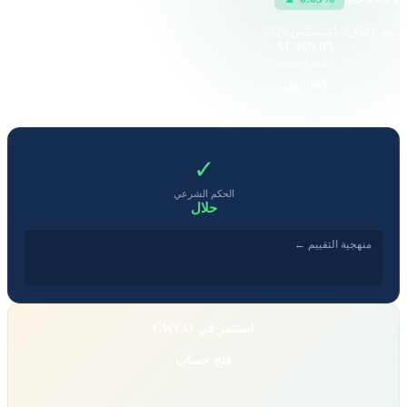
سعر إغلاق
7 أغسطس 2026
735
469.05 M
القيمة السوقية
حجم التداول
1.08
26.8945
EPS
P/E
✓
الحكم الشرعي
حلال
منهجية التقييم ←
استثمر في CWCO
فتح حساب