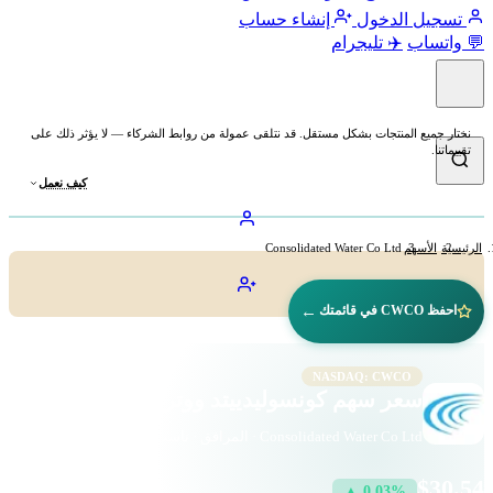
تسجيل الدخول
إنشاء حساب
💬 واتساب
✈️ تليجرام
نختار جميع المنتجات بشكل مستقل. قد نتلقى عمولة من روابط الشركاء — لا يؤثر ذلك على
تقييماتنا.
كيف نعمل
الرئيسية
الأسهم
Consolidated Water Co Ltd
←
احفظ CWCO في قائمتك
NASDAQ: CWCO
سعر سهم كونسوليدييتد ووتر (CWCO)
Consolidated Water Co Ltd · المرافق · ناسداك
$30.54
▲ 0.03%