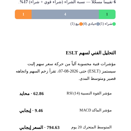
6
تقييماً مسجَّلاً — نسبة الشراء (شراء قوي + شراء)
17%
.
1
4
1
شراء (1)
حيادي (4)
بيع (1)
التحليل الفني لسهم ESLT
مؤشرات فنية محسوبة آلياً من حركة سعر سهم إلبت
سيستمز (ESLT) حتى 2026-08-07، تقرأ زخم السهم واتجاهه
قصير ومتوسط المدى.
مؤشر القوة النسبية RSI (14)
62.86
· محايد
مؤشر الماكد MACD
9.46
· إيجابي
المتوسط المتحرك 20 يوم
794.63
· السعر إيجابي