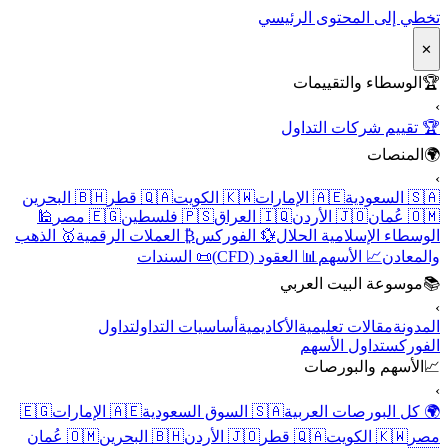
تخطي إلى المحتوى الرئيسي
✕
🏆
الوسطاء والتقييمات
›
🏆 تقييم شركات التداول
🌍
المنصات
›
🇸🇦 السعودية
🇦🇪 الإمارات
🇰🇼 الكويت
🇶🇦 قطر
🇧🇭 البحرين
🇴🇲 عُمان
🇯🇴 الأردن
🇮🇶 العراق
🇵🇸 فلسطين
🇪🇬 مصر
🕌
الوسطاء الإسلامية الحلال
💱 الفوركس
₿ العملات الرقمية
🥇 الذهب
والمعادن
📈 الأسهم
📊 العقود (CFD)
📜 السندات
📚
موسوعة البيت العربي
›
المدونة
مقالات تعليمية
الأكاديمية
أساسيات التداول
تداول
الفوركس
تداول الأسهم
📈
الأسهم والبورصات
›
🌍 كل البورصات العربية
🇸🇦 السوق السعودية
🇦🇪 الإمارات
🇪🇬
مصر
🇰🇼 الكويت
🇶🇦 قطر
🇯🇴 الأردن
🇧🇭 البحرين
🇴🇲 عُمان