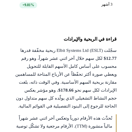
3 أشهر
+9.81%
قراءة في الربحية والإيرادات
سجّلت Elbit Systems Ltd (ESLT) ربحية مخفّفة قدرها
$12.77
لكل سهم خلال آخر اثني عشر شهراً، وهو رقم
محسوب على أساس كامل الأسهم القابلة للتحويل
ويعطي صورة أكثر تحفّظاً عن الأرباح المتاحة للمساهمين
مقارنة بربحية السهم الأساسية. وفي الوقت ذاته، بلغت
الإيرادات لكل سهم نحو
$178.66
، وهو مؤشر يعكس
حجم النشاط التشغيلي الذي يولّده كل سهم متداول دون
الحاجة للرجوع إلى البنود التفصيلية في القوائم المالية.
تُحدَّث هذه الأرقام دورياً وتعكس آخر اثني عشر شهراً
مالياً منشورة (TTM). الأرقام مرجعية ولا تشكّل توصية