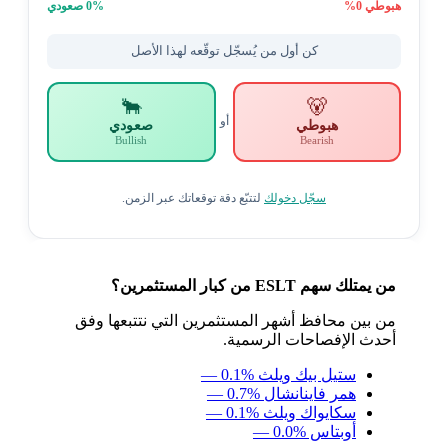
هبوطي
0
%
% صعودي
0
كن أول من يُسجّل توقّعه لهذا الأصل
🐂
🐻
أو
هبوطي
صعودي
Bullish
Bearish
سجّل دخولك
لتتبّع دقة توقعاتك عبر الزمن.
من يمتلك سهم ESLT من كبار المستثمرين؟
من بين محافظ أشهر المستثمرين التي نتتبعها وفق
أحدث الإفصاحات الرسمية.
ستيل بيك ويلث
— 0.1%
همر فاينانشال
— 0.7%
سكايواك ويلث
— 0.1%
أوبتاس
— 0.0%