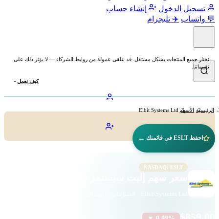
تسجيل الدخول
إنشاء حساب
💬 واتساب
✈️ تليجرام
نختار جميع المنتجات بشكل مستقل. قد نتلقى عمولة من روابط الشركاء — لا يؤثر ذلك على
تقييماتنا.
كيف نعمل
الرئيسية
الأسهم
Elbit Systems Ltd
←
احفظ ESLT في قائمتك
NASDAQ: ESLT
سعر سهم إلبت سيستمز (ESLT)
Elbit Systems Ltd · الصناعات · ناسداك
$859.00
▼ 0.09%