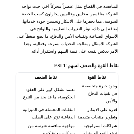
المنافسة في القطاع تمثل عنصراً محركاً آخر، حيث تواجه
الشركة منافسين محليين وعالميين يحاولون كسب الحصة
السوقية، مما يحفزها على الابتكار وتحسين جودة خدماتها.
إضافة إلى ذلك، تؤثر التغيرات التنظيمية واللوائح في
الأسواق الصناعية وتقنيات الأمن والدفاع، ما يضع ضغطاً على
الشركة للامتثال ومعالجة التحديات بسرعة وفعالية، وهذا
الأمر يعكس نفسه على قيمة السهم واستقرار أدائه.
نقاط القوة والضعف لسهم ESLT
نقاط القوة
نقاط الضعف
وجود خبرة متخصصة
تعتمد بشكل كبير على العقود
في تقنيات الدفاع
الحكومية، ما قد يحد من التنوع
والأمن
قدرة على الابتكار
التقلبات المحتملة في الميزانية
وتطوير منتجات متقدمة
الدفاعية تؤثر على الطلب
شراكات استراتيجية
مواجهة منافسة شرسة من
تدعم النمو المستدام
شركات دولية كبرى