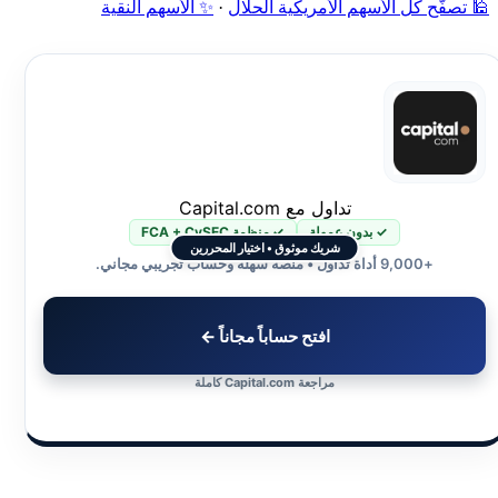
🕌 تصفّح كل الأسهم الأمريكية الحلال
·
✨ الأسهم النقية
تداول مع Capital.com
✓ بدون عمولة
✓ منظمة FCA + CySEC
شريك موثوق • اختيار المحررين
+9,000 أداة تداول • منصة سهلة وحساب تجريبي مجاني.
افتح حساباً مجاناً ←
مراجعة Capital.com كاملة