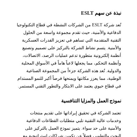
نبذة عن سهم ESLT
تُعد شركة ESLT من الشركات النشطة في قطاع التكنولوجيا
الدفاعية والأمنية، حيث تقدم مجموعة واسعة من الحلول
التقنية المتقدمة التي تساهم في تعزيز القدرات العسكرية
والأمنية. يتسم نشاط الشركة بالتركيز على تصميم وتصنيع
أنظمة إلكترونية متطورة تدعم عمليات الرصد، الاتصالات،
وأنظمة التحكم، مما يجعلها لاعباً هاماً في الأسواق المحلية
والدولية. تُعد هذه الشركة جزءاً من المجموعة الصناعية
الوطنية، مما يعزز مكانتها ويمنحها فرصاً أكبر للنمو المستدام
في قطاع حيوي يعتمد على الابتكار والتطور التقني المستمر.
نموذج العمل والمزايا التنافسية
تعتمد الشركة في تحقيق إيراداتها على تقديم منتجات
وخدمات عالية التقنية تلبي متطلبات القطاعات الدفاعية
والأمنية على حد سواء. يتميز نموذج العمل بالتركيز على
البحث والتطوير، فضلاً عن تكوين شراكات استراتيجية مع