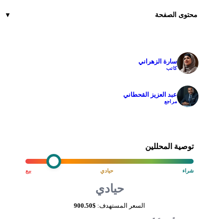
محتوى الصفحة
سارة الزهراني
✓
كاتب
عبد العزيز القحطاني
✓
مراجع
توصية المحللين
شراء
حيادي
بيع
حيادي
السعر المستهدف:
$900.50