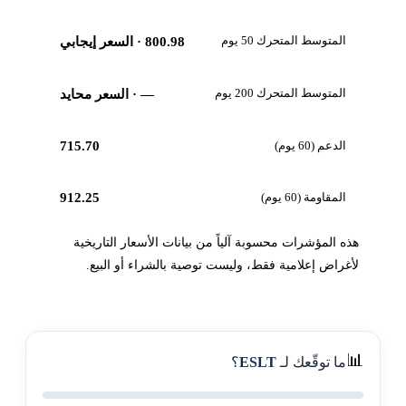
المتوسط المتحرك 50 يوم
800.98
· السعر إيجابي
المتوسط المتحرك 200 يوم
—
· السعر محايد
الدعم (60 يوم)
715.70
المقاومة (60 يوم)
912.25
هذه المؤشرات محسوبة آلياً من بيانات الأسعار التاريخية
لأغراض إعلامية فقط، وليست توصية بالشراء أو البيع.
📊
ما توقّعك لـ
ESLT
؟