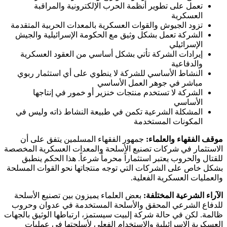
تعمل على تطوير أنظمة الحرب الإلكترونية والمراقبة
العسكرية
تزود الجيوش والقوات العسكرية بالمعدات الحربية المتقدمة
الشركة تعمل بشكل وثيق مع الحكومة الإسرائيلية والجيش
الإسرائيلي
إيرادات الشركة تأتي بشكل أساسي من العقود العسكرية
والدفاعية
النشاط الأساسي للشركة لا ينطوي على أي استثمار ربوي
مباشر في جوهر العمل الأساسي
الشركة لا تستخدم منتجات خنزير أو خمور في إنتاجها
الأساسي
المشكلة الشرعية تكمن في طبيعة النشاط ذاته وليس في
المكونات المستخدمة
موقف الفقهاء والعلماء:
جمهور الفقهاء المسلمين يتفق على أن
الاستثمار في شركات تصنيع الأسلحة والمعدات العسكرية المخصصة
للقتال والحروب يعتبر استثماراً محرماً شرعاً. هذا الحكم ينطبق
بشكل خاص على الشركات التي توجه منتجاتها نحو القوات المسلحة
والعمليات العسكرية الفعلية.
الآراء الشرعية المختلفة:
بعض العلماء يميزون بين تصنيع الأسلحة
للدفاع الشرعي المحقق والأسلحة المستخدمة في عدوان وحروب
ظالمة. لكن في حالة شركة إلبيت سيستمز، ارتباطها الوثيق بالجهات
العسكرية الإسرائيلية والاستخدام الفعلي لأسلحتها في عمليات