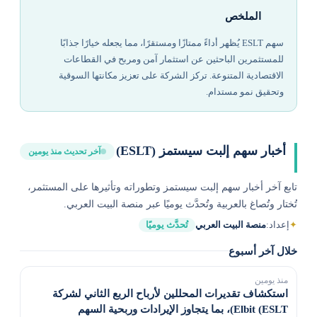
الملخص
سهم ESLT يُظهر أداءً ممتازًا ومستقرًا، مما يجعله خيارًا جذابًا
للمستثمرين الباحثين عن استثمار آمن ومربح في القطاعات
الاقتصادية المتنوعة. تركز الشركة على تعزيز مكانتها السوقية
وتحقيق نمو مستدام.
أخبار سهم إلبت سيستمز (ESLT)
آخر تحديث منذ يومين
تابع آخر أخبار سهم إلبت سيستمز وتطوراته وتأثيرها على المستثمر،
تُختار وتُصاغ بالعربية وتُحدَّث يوميًا عبر منصة البيت العربي.
✦
إعداد:
منصة البيت العربي
تُحدَّث يوميًا
خلال آخر أسبوع
منذ يومين
استكشاف تقديرات المحللين لأرباح الربع الثاني لشركة
Elbit (ESLT)، بما يتجاوز الإيرادات وربحية السهم