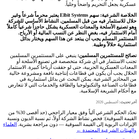
عسكرية يجعل التحريم واضحاً وجلياً.
الخلاصة الشرعية:
سهم Elbit Systems يعتبر محرماً شرعاً وغير
حلال للاستثمار فيه من قبل المسلمين. النشاط الأساسي للشركة
وهو تصنيع الأسلحة والمعدات العسكرية يشكل حاجزاً شرعياً كاملاً
أمام الاستثمار فيه، بغض النظر عن النسب المالية أو الأرباح.
المستثمر المسلم يجب أن يبتعد عن هذا السهم ويختار بدائل
استثمارية حلالاً وطيبة
.
نصائح للمستثمرين المسلمين:
ينبغي على المستثمرين المسلمين
تجنب الاستثمار في أي شركة متخصصة في تصنيع الأسلحة أو
المعدات العسكرية الحربية، حتى لو حققت أرباحاً كبيرة. الاستثمار
الحلال يجب أن يكون في قطاعات إنتاجية نافعة ومشروعة خالية
من المحاذير الشرعية. يمكن البحث عن بدائل استثمارية في
قطاعات الصناعة والتكنولوجيا والطاقة والخدمات التي لا تتعارض
مع أحكام الشريعة الإسلامية.
آخر تحديث:
أغسطس 2026
نحدّد الحكم الشرعي آلياً وفق معيار الراجحي (حد أقصى 30% من
القيمة السوقية): فحص نشاط الشركة أولاً، ثم نسبة الديون ونسبة
الإيرادات الربوية إلى القيمة السوقية — دون مراجعة بشرية.
العلماء
والهيئات الشرعية المعتمدة ←