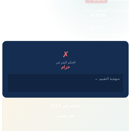
سعر إغلاق
7 أغسطس 2026
9.61 K
37.83 B
القيمة السوقية
حجم التداول
11.40
62.5497
EPS
P/E
✗
الحكم الشرعي
حرام
منهجية التقييم ←
استثمر في ESLT
فتح حساب