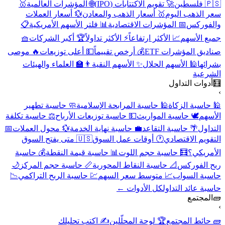
🇵🇸 فلسطين
🚀 تقويم الاكتتابات (IPO)
🌐 المؤشرات العالمية
🥇
سعر الذهب اليوم
🥇 أسعار الذهب والمعادن
💱 أسعار العملات
والفوركس
📅 المؤشرات الاقتصادية
📊 فلتر الأسهم الأمريكية
📋
جميع الأسهم
📈 الأكثر ارتفاعاً
⚡ الأكثر تداولاً
🏆 أكبر الشركات
🧺
صناديق المؤشرات ETF
💰 أرخص تقييماً
💵 أعلى توزيعات
🔥 موصى
بشرائها
🕌 الأسهم الحلال
✨ الأسهم النقية
👨‍🏫 العلماء والهيئات
الشرعية
🧮
أدوات التداول
›
🕌 حاسبة الزكاة
🕌 حاسبة المرابحة الإسلامية
🧼 حاسبة تطهير
الأسهم
🕊️ حاسبة المواريث
💵 حاسبة توزيعات الأرباح
⚖️ حاسبة تكلفة
التداول
🌴 حاسبة التقاعد
💼 حاسبة نهاية الخدمة
💱 محول العملات
📅
التقويم الاقتصادي
🕐 أوقات عمل السوق
🇺🇸 متى يفتح السوق
الأمريكي؟
🧮 حاسبة حجم اللوت
📊 حاسبة قيمة النقطة
💰 حاسبة
ربح الفوركس
📐 حاسبة النقاط المحورية
📏 حاسبة حجم المركز
🌙
حاسبة السواب
📈 متوسط سعر السهم
💹 حاسبة الربح التراكمي
📉
حاسبة عائد التداول
كل الأدوات ←
🧱
المجتمع
›
🧱 حائط المجتمع
🏆 لوحة المحلّلين
✍️ اكتب تحليلك