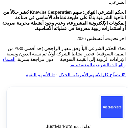
الشرعي.
الحكم الشرعي النهائي: سهم Knowles Corporation يُعتبر حلالاً من
الناحية الشرعية بناءً على طبيعة نشاطه الأساسي في صناعة
المكونات الإلكترونية المشروعة، وعدم وجود أنشطة محرمة صريحة
أو استثمارات ربوية معروفة في عملياته الأساسية.
آخر تحديث: أغسطس 2026
نحدّد الحكم الشرعي آلياً وفق معيار الراجحي (حد أقصى 30% من
القيمة السوقية): فحص نشاط الشركة أولاً، ثم نسبة الديون ونسبة
الإيرادات الربوية إلى القيمة السوقية — دون مراجعة بشرية.
العلماء
والهيئات الشرعية المعتمدة ←
🕌 تصفّح كل الأسهم الأمريكية الحلال
·
✨ الأسهم النقية
تداول مع JustMarkets