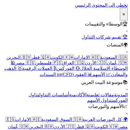
تخطي إلى المحتوى الرئيسي
✕
🏆
الوسطاء والتقييمات
›
🏆 تقييم شركات التداول
🌍
المنصات
›
🇸🇦 السعودية
🇦🇪 الإمارات
🇰🇼 الكويت
🇶🇦 قطر
🇧🇭 البحرين
🇴🇲 عُمان
🇯🇴 الأردن
🇮🇶 العراق
🇵🇸 فلسطين
🇪🇬 مصر
🕌
الوسطاء الإسلامية الحلال
💱 الفوركس
₿ العملات الرقمية
🥇 الذهب
والمعادن
📈 الأسهم
📊 العقود (CFD)
📜 السندات
📚
موسوعة البيت العربي
›
المدونة
مقالات تعليمية
الأكاديمية
أساسيات التداول
تداول
الفوركس
تداول الأسهم
📈
الأسهم والبورصات
›
🌍 كل البورصات العربية
🇸🇦 السوق السعودية
🇦🇪 الإمارات
🇪🇬
مصر
🇰🇼 الكويت
🇶🇦 قطر
🇯🇴 الأردن
🇧🇭 البحرين
🇴🇲 عُمان