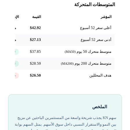
المتوسطات المتحركة
المؤشر
القيمة
الإشارة
أعلى سعر 52 أسبوع
$42.92
مرجعي
أدنى سعر 52 أسبوع
$27.13
مرجعي
متوسط متحرك 50 يوم
$37.85
↑ فوق
(MA50)
متوسط متحرك 200 يوم
$28.59
↑ فوق
(MA200)
هدف المحللين
$26.50
-33.2%
الملخص
سهم KN يجذب شريحة واسعة من المستثمرين الباحثين عن مزيج
بين النمو والاستقرار النسبي داخل سوق الأسهم. يمثل السهم بوابة