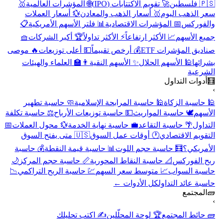
🇵🇸 فلسطين
🚀 تقويم الاكتتابات (IPO)
🌐 المؤشرات العالمية
🥇
سعر الذهب اليوم
🥇 أسعار الذهب والمعادن
💱 أسعار العملات
والفوركس
📅 المؤشرات الاقتصادية
📊 فلتر الأسهم الأمريكية
📋
جميع الأسهم
📈 الأكثر ارتفاعاً
⚡ الأكثر تداولاً
🏆 أكبر الشركات
🧺
صناديق المؤشرات ETF
💰 أرخص تقييماً
💵 أعلى توزيعات
🔥 موصى
بشرائها
🕌 الأسهم الحلال
✨ الأسهم النقية
👨‍🏫 العلماء والهيئات
الشرعية
🧮
أدوات التداول
›
🕌 حاسبة الزكاة
🕌 حاسبة المرابحة الإسلامية
🧼 حاسبة تطهير
الأسهم
🕊️ حاسبة المواريث
💵 حاسبة توزيعات الأرباح
⚖️ حاسبة تكلفة
التداول
🌴 حاسبة التقاعد
💼 حاسبة نهاية الخدمة
💱 محول العملات
📅
التقويم الاقتصادي
🕐 أوقات عمل السوق
🇺🇸 متى يفتح السوق
الأمريكي؟
🧮 حاسبة حجم اللوت
📊 حاسبة قيمة النقطة
💰 حاسبة
ربح الفوركس
📐 حاسبة النقاط المحورية
📏 حاسبة حجم المركز
🌙
حاسبة السواب
📈 متوسط سعر السهم
💹 حاسبة الربح التراكمي
📉
حاسبة عائد التداول
كل الأدوات ←
🧱
المجتمع
›
🧱 حائط المجتمع
🏆 لوحة المحلّلين
✍️ اكتب تحليلك