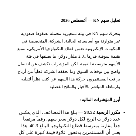
تحليل سهم KN — أغسطس 2026
يتحرك سهم KN في بيئة تسعيرية محملة بضغوط صعودية
غير متوازنة مع أساسياته الحالية. الشركة، المتخصصة في
المكونات الإلكترونية ضمن قطاع التكنولوجيا الأمريكي، تتمتع
بقيمة سوقية قدرها 2.01 مليار دولار، ما يصنفها في فئة
الأسهم متوسطة القيمة. لكن المؤشرات تكشف عن انفصال
واضح بين توقعات السوق وما تحققه الشركة فعلياً من أرباح.
يراقب المستثمرون حركة هذا السهم عن كثب نظراً لتقلبه
وارتباطه المباشر بالأخبار والنتائج الفصلية.
أبرز المؤشرات المالية:
مكرر الربحية 58.52
— يبلغ هذا المضاعف، الذي يعكس
عدد دولارات الربح لكل دولار سعر سهم، رقماً مرتفعاً
جداً مقارنة بمتوسط قطاع التكنولوجيا البالغ 40.3. هذا
يعني أن المستثمرين يدفعون علاوة قيمة كبيرة على كل