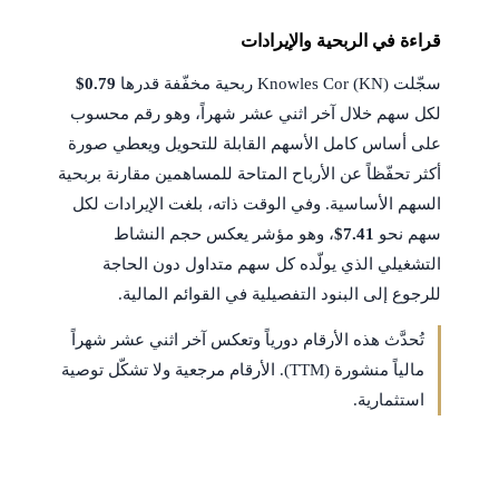
قراءة في الربحية والإيرادات
سجّلت Knowles Cor (KN) ربحية مخفّفة قدرها
$0.79
لكل سهم خلال آخر اثني عشر شهراً، وهو رقم محسوب
على أساس كامل الأسهم القابلة للتحويل ويعطي صورة
أكثر تحفّظاً عن الأرباح المتاحة للمساهمين مقارنة بربحية
السهم الأساسية. وفي الوقت ذاته، بلغت الإيرادات لكل
سهم نحو
$7.41
، وهو مؤشر يعكس حجم النشاط
التشغيلي الذي يولّده كل سهم متداول دون الحاجة
للرجوع إلى البنود التفصيلية في القوائم المالية.
تُحدَّث هذه الأرقام دورياً وتعكس آخر اثني عشر شهراً
مالياً منشورة (TTM). الأرقام مرجعية ولا تشكّل توصية
استثمارية.