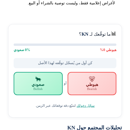
لأغراض إعلامية فقط، وليست توصية بالشراء أو البيع.
📊
ما توقّعك لـ
KN
؟
هبوطي
0
%
% صعودي
0
كن أول من يُسجّل توقّعه لهذا الأصل
🐂
🐻
أو
هبوطي
صعودي
Bullish
Bearish
سجّل دخولك
لتتبّع دقة توقعاتك عبر الزمن.
تحليلات المجتمع حول KN