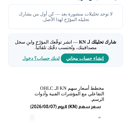
لا توجد تحليلات منشورة بعد — كن أول من يشارك
تحليله المؤرّخ لهذا الأصل.
شارك تحليلك لـ KN
— انشر توقّعك المؤرّخ وابنِ سجل
مصداقيتك، وتُحتسب دقّتك تلقائياً.
إنشاء حساب مجاني
لديك حساب؟ دخول
مخطط أسعار سهم KN الـ OHLC
التفاعلي مع المؤشرات الفنية وأدوات
الرسم.
(2026/08/07) اليوم (KN) سعر سهم
→