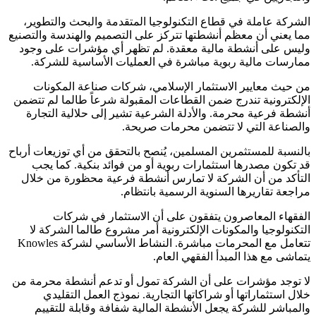
الشركة عاملة في قطاع التكنولوجيا المتقدمة والبحث والتطوير،
مما يعني أن معظم أنشطتها تتركز على التصميم والهندسة والتصنيع
وليس على أنشطة مالية معقدة. لم تظهر أي مؤشرات على وجود
ممارسات مالية ربوية مباشرة في العمليات الأساسية للشركة.
من حيث معايير الاستثمار الإسلامي، شركات صناعة المكونات
الإلكترونية تندرج ضمن القطاعات المقبولة شرعاً طالما لم تتضمن
أنشطة فرعية محرمة. والأدلة الشرعية تشير إلى حلالية التجارة
والصناعة التي لا تتضمن محرمات صريحة.
بالنسبة للمستثمرين المسلمين، يُنصح بالتحقق من أي توزيعات أرباح
قد تكون مصدرها استثمارات ربوية أو من فوائد بنكية. كما يجب
التأكد من أن الشركة لا تمارس أنشطة فرعية محظورة من خلال
مراجعة تقاريرها السنوية الرسمية بانتظام.
الفقهاء المعاصرون يتفقون على أن الاستثمار في شركات
التكنولوجيا والمكونات الإلكترونية أمر مشروع طالما الشركة لا
تتعامل مع المحرمات مباشرة. النشاط الأساسي لشركة Knowles
يتماشى مع هذا المبدأ الفقهي العام.
لا توجد مؤشرات على أن الشركة تمول أو تدعم أنشطة محرمة من
خلال استثماراتها أو شراكاتها التجارية. نموذج العمل التقليدي
والمباشر للشركة يجعل الأنشطة المالية شفافة وقابلة للتقييم