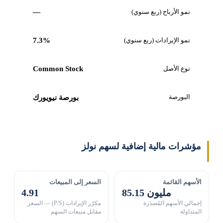
نمو الأرباح (ربع سنوي)
—
نمو الإيرادات (ربع سنوي)
7.3%
نوع الأصل
Common Stock
البورصة
بورصة نيويورك
مؤشرات مالية إضافية لسهم نولز
الأسهم القائمة
السعر إلى المبيعات
85.15 مليون
4.91
إجمالي الأسهم المُصدَرة
مكرّر الإيرادات (P/S) — السعر
المتداولة
مقابل مبيعات السهم