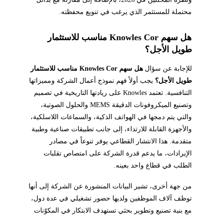
محتملة للمستثمر الذي يرغب في تنويع محفظته.
هل سهم Knowles Cor مناسب للاستثمار
طويل الأجل؟
للإجابة عن سؤال
هل سهم Knowles Cor مناسب للاستثمار
طويل الأجل؟
يجب أولاً فهم نموذج أعمال الشركة ومميزاتها
التنافسية. تعتمد Knowles على ريادتها التاريخية في تصميم
وتصنيع الميكروفونات الدقيقة MEMS والحلول الصوتية،
والتي يتم دمجها في الهواتف الذكية، والسماعات اللاسلكية،
والأجهزة القابلة للارتداء، إلى جانب تطبيقات صناعية وطبية
متقدمة. هذا الانتشار القطاعي يوفر تنوعاً في مصادر
الإيرادات، ما يدعم قدرة الشركة على امتصاص تقلبات
الطلب في قطاع واحد بعينه.
من جهة أخرى، تشير البيانات المنشورة عن الشركة إلى أنها
توظف آلاف الموظفين ولديها حضور تشغيلي في عدة دول،
مع بنية تصنيع وتطوير بحثي تستهدف الابتكار في المكوّنات