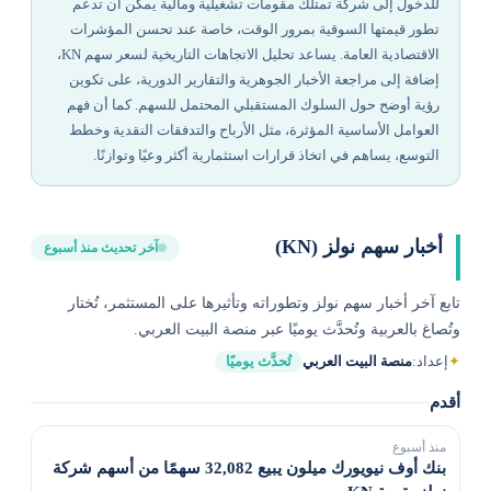
للدخول إلى شركة تمتلك مقومات تشغيلية ومالية يمكن أن تدعم
تطور قيمتها السوقية بمرور الوقت، خاصة عند تحسن المؤشرات
الاقتصادية العامة. يساعد تحليل الاتجاهات التاريخية لسعر سهم KN،
إضافة إلى مراجعة الأخبار الجوهرية والتقارير الدورية، على تكوين
رؤية أوضح حول السلوك المستقبلي المحتمل للسهم. كما أن فهم
العوامل الأساسية المؤثرة، مثل الأرباح والتدفقات النقدية وخطط
التوسع، يساهم في اتخاذ قرارات استثمارية أكثر وعيًا وتوازنًا.
أخبار سهم نولز (KN)
آخر تحديث منذ أسبوع
تابع آخر أخبار سهم نولز وتطوراته وتأثيرها على المستثمر، تُختار
وتُصاغ بالعربية وتُحدَّث يوميًا عبر منصة البيت العربي.
✦
إعداد:
منصة البيت العربي
تُحدَّث يوميًا
أقدم
منذ أسبوع
بنك أوف نيويورك ميلون يبيع 32,082 سهمًا من أسهم شركة