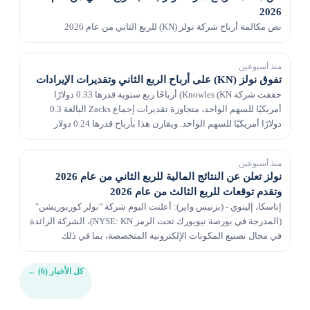
2026
نص مكالمة أرباح شركة نولز (KN) للربع الثاني من عام 2026
منذ أسبوعين
تفوق نولز (KN) على أرباح الربع الثاني وتقديرات الإيرادات
حققت شركة Knowles (KN) أرباحًا ربع سنوية قدرها 0.33 دولارًا
أمريكيًا للسهم الواحد، متجاوزة تقديرات إجماع Zacks البالغة 0.3
دولارًا أمريكيًا للسهم الواحد. ويقارن هذا بأرباح قدرها 0.24 دولار
للسهم الواحد قبل عام.
منذ أسبوعين
نولز تعلن عن النتائج المالية للربع الثاني من عام 2026
وتقدم توقعات للربع الثالث من عام 2026
إتاسكا، إلينوي - (بزنيس واير): أعلنت اليوم شركة "نولز كوربوريشن"
(المدرجة في بورصة نيويورك تحت الرمز NYSE: KN)، الشركة الرائدة
في مجال تصنيع المكونات الإلكترونية المتخصصة، بما في ذلك
المكثفات عالية الأداء ومرشحات الترددا...
كل الأخبار (6)
←