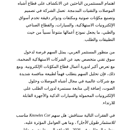
اهتمام المستثمرين الباحثين عن الانكشاف على قطاع أشباه
الموصلات والتقنيات المدمجة. تعمل الشركة في تصميم
وتصنيع مكوّنات صوتية ومكثفات ودوائر دقيقة تخدم أسواق
الإلكترونيات الاستهلاكية، والسيارات، والقطاع الصناعي
والطبي، ما يجعل نموذج أعمالها متنوعاً نسبياً من حيث
التطبيقات والطلب.
من منظور المستثمر العربي، يمثل السهم فرصة لدخول
سوق تقني متخصص بعيد عن الشركات الاستهلاكية الضخمة،
مع تعرض أكبر لدورة أعمال قطاع المكوّنات الإلكترونية. ومع
ذلك، فإن تحليل السهم يتطلب فهماً لطبيعة منافسة شديدة
مع شركات عالمية في مجال أشباه الموصلات وحلول
الصوت، إضافة إلى متابعة مستمرة لدورات الطلب على
الإلكترونيات المحمولة والسيارات الذكية والأجهزة القابلة
للارتداء.
في الفقرات التالية سنناقش:
هل سهم Knowles Cor مناسب
للاستثمار طويل الأجل؟
، وما هي العوامل المؤثرة عليه،
ونظرة المحللين في 2026، بالإضافة إلى مقارنة مع بدائل