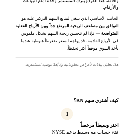
وآفاقه. هذا الفراغ يترك المستثمر وحده أمام البيانات
والأرقام.
الجانب الأساسي الذي ينبغي لمتابع السهم التركيز عليه هو
التوافق بين مضاعف الربحية المرتفع جداً وبين الأرباح الفعلية
المتواضعة
— فإذا لم تتحسن ربحية السهم بشكل ملموس
في الأرباع القادمة، قد يواجه السعر ضغوطاً هبوطية عندما
يأخذ السوق موقفاً أكثر تحفظاً.
هذا تحليل بيانات لأغراض معلوماتية ولا يُعدّ توصية استثمارية.
كيف أشتري سهم KN؟
1
اختر وسيطاً مرخصاً
فتح حساب مع وسيط يدعم NYSE