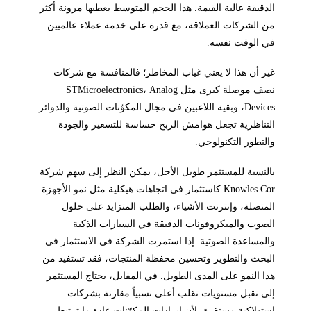
الدقيقة عالية القيمة. هذا الحجم المتوسط يعطيها مرونة أكثر
من الشركات العملاقة، مع قدرة على خدمة عملاء عالميين
في الوقت نفسه.
غير أن هذا لا يعني غياب المخاطر؛ فالمنافسة مع شركات
نصف موصلة كبرى مثل STMicroelectronics، Analog
Devices، وبقية اللاعبين في مجال المكوّنات الصوتية والدوائر
التناظرية تجعل هوامش الربح حساسة للتسعير والجودة
والتطور التكنولوجي.
بالنسبة للمستثمر طويل الأجل، يمكن النظر إلى سهم شركة
Knowles Cor كاستثمار في اتجاهات هيكلية مثل نمو الأجهزة
المتصلة، وإنترنت الأشياء، والطلب المتزايد على حلول
الصوت والميكروفونات الدقيقة في السيارات الذكية
والمساعدة الصوتية. إذا استمرت الشركة في الاستثمار في
البحث والتطوير وتحسين محفظة المنتجات، فقد تستفيد من
هذا النمو على المدى الطويل. في المقابل، يحتاج المستثمر
إلى تقبل مستويات تقلب أعلى نسبياً مقارنة بشركات
استهلاكية مستقرة، لأن إيرادات المكوّنات عادة ما ترتبط