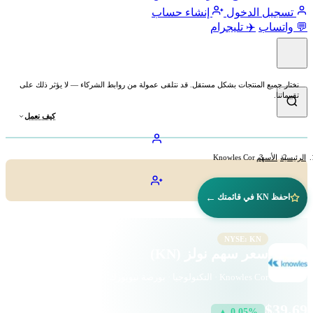
تسجيل الدخول
إنشاء حساب
💬 واتساب
✈️ تليجرام
نختار جميع المنتجات بشكل مستقل. قد نتلقى عمولة من روابط الشركاء — لا يؤثر ذلك على
تقييماتنا.
كيف نعمل
الرئيسية
الأسهم
Knowles Cor
←
احفظ KN في قائمتك
NYSE: KN
سعر سهم نولز (KN)
Knowles Cor · التكنولوجيا · بورصة نيويورك
$39.69
▲ 0.05%