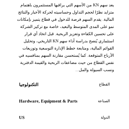
يعد سهم KN من الأسهم التي يراقبها المستثمرون باهتمام
متزايد نظرًا لحجم التداول وحساسيته لحركة الأخبار والنتائج
المالية. يقدم السهم فرصة للدخول في قطاع يتميز بإمكانات
نمو على المدى المتوسط والبعيد، خاصة مع تركيز الشركة
على تحسين الكفاءة وتعزيز الربحية. قبل اتخاذ أي قرار
استثماري يُنصح بدراسة أداء سهم KN التاريخي، وتحليل
القوائم المالية، ومتابعة خطط الإدارة التوسعية وتوزيعات
الأرباح المتوقعة. كما يُستحسن مقارنة السهم بمنافسيه في
نفس القطاع من حيث مضاعفات الربحية والقيمة الدفترية
ونسب السيولة والمل...
القطاع
التكنولوجيا
الصناعة
Hardware, Equipment & Parts
الدولة
US