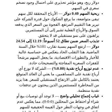
دولار ربح، وهو مؤشر تحذيري على احتمال وجود تضخم
سعري في السهم.
ربحية السهم 0.40 دولار
— الأرباح المحققة لكل سهم
تبقى متواضعة، ما يرفع الشكوك حول قدرة الشركة على
تبرير هذا التقييم المرتفع. الفجوة بين السعر الذي يدفعه
السوق والأرباح الفعلية تشير إلى أن المستثمرين
يراهنون على نمو مستقبلي قد لا يتحقق.
تذبذب السعر ضمن نطاق 52 أسبوعاً: 12.19 إلى 24.54
دولار
— ارتفع السهم بنسبة تقارب 101% خلال السنة
الماضية. هذا التقلب الحاد ينعكس في حساسية عالية
للأخبار والتطورات الاقتصادية، ما يجعل السهم مرشحاً
للقفزات السعرية المفاجئة والتصحيحات حادة.
عدم توزيع أرباح نقدية (0.00%)
— الشركة لا توزع أي
أرباح نقدية على المساهمين، ما يعني أن العائد المتوقع
يعتمد بالكامل على الارتفاع المستقبلي للسعر. هذا يزيد
من المخاطرة للمستثمرين الذين يبحثون عن تدفقات
نقدية منتظمة.
غياب إجماع تحليلي واضح
— لا توجد أي توصيات بيع أو
شراء أو احتفاظ من المحللين (0-0-0)، مما يعكس عدم
اتفاق في وجهات النظر حول القيمة الحقيقية للسهم