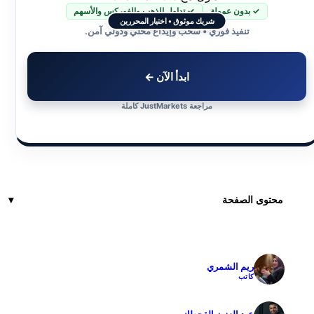
✓ بدون عمولة
✓ تداول الذهب والفوركس والأسهم
شريك موثوق • اختيار المحررين
تنفيذ فوري • سحب وإيداع محلي ودولي آمن.
ابدأ الآن ←
مراجعة JustMarkets كاملة
محتوى الصفحة
ريم الشمري
✓
كاتب
✓