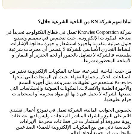
تداول بمسؤولية. رأس مالك معرّض للخطر.
لماذا سهم شركة KN من الناحية الشرعية حلال؟
شركة Knowles Corporation تعمل في قطاع التكنولوجيا تحديداً في
صناعة المكونات الإلكترونية، حيث تتخصص في تصميم وتصنيع
حلول صوتية متقدمة وأجهزة استشعار وأجهزة معالجة الإشارات.
النشاط التجاري الأساسي للشركة لا يتضمن أي محرمات شرعية
بطبيعته، فالشركة لا تتعامل بالخمور أو لحم الخنزير أو القمار أو
الأسلحة المحظورة شرعاً.
من حيث الناحية الشرعية، صناعة المكونات الإلكترونية تعتبر من
الصناعات الحلال بإجماع الفقهاء، حيث أن المنتجات التي تنتجها
Knowles تستخدم في تطبيقات مشروعة مثل أجهزة السمع
والأجهزة الطبية والاتصالات. المكونات الصوتية والحسّاسات التي
تصنعها الشركة لا تحمل في ذاتها أي مواد محرمة أو استخدامات
حرام بطبيعتها.
بخصوص الجوانب المالية، الشركة تعمل في نموذج أعمال تقليدي
قائم على البيع والشراء المباشر للمنتجات، وليس لديها نشاطات
ربوية معروفة أو استثمارات في قطاعات محرمة. الإيرادات
الأساسية تأتي من بيع المكونات الإلكترونية للعملاء الصناعيين
والتجاريين في جميع أنحاء العالم.