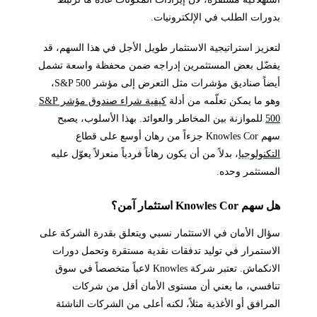
بدورات الطلب في الإلكترونيات.
لتعزيز استراتيجية الاستثمار طويل الأجل في هذا السهم، قد
يفضّل بعض المستثمرين إدراجه ضمن محفظة واسعة تشمل
أيضاً صناديق مؤشرات مثل التعرض إلى مؤشر S&P 500،
وهو ما يمكن تعلّمه من أدلة
كيفية شراء صندوق مؤشر S&P
500
للموازنة بين المخاطر والعوائد. بهذا الأسلوب، يصبح
سهم Knowles Cor جزءاً من رهان أوسع على قطاع
التكنولوجيا
، بدلاً من أن يكون رهاناً فردياً منعزلاً يعوّل عليه
المستثمر وحده.
هل سهم Knowles Cor استثمار آمن؟
سؤال الأمان في الاستثمار نسبي ويتعلق بقدرة الشركة على
الاستمرار في توليد تدفقات نقدية مستقرة وتحمل دورات
الانكماش. تعتبر شركة Knowles لاعباً متخصصاً في سوق
تنافسي، ما يعني أن مستوى الأمان أقل من شركات
المرافق أو الأغذية مثلاً، لكنه أعلى من الشركات الناشئة