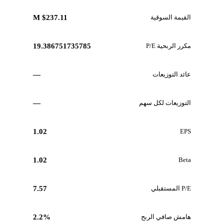
القيمة السوقية
$237.11 M
مكرر الربحية P/E
19.386751735785
عائد التوزيعات
—
التوزيعات لكل سهم
—
1.02
EPS
1.02
Beta
P/E المستقبلي
7.57
هامش صافي الربح
2.2%