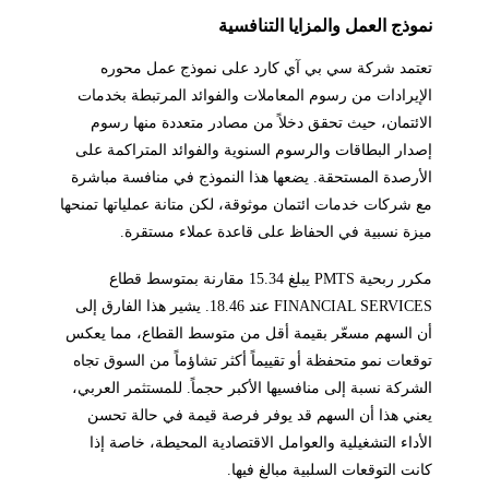
نموذج العمل والمزايا التنافسية
تعتمد شركة سي بي آي كارد على نموذج عمل محوره
الإيرادات من رسوم المعاملات والفوائد المرتبطة بخدمات
الائتمان، حيث تحقق دخلاً من مصادر متعددة منها رسوم
إصدار البطاقات والرسوم السنوية والفوائد المتراكمة على
الأرصدة المستحقة. يضعها هذا النموذج في منافسة مباشرة
مع شركات خدمات ائتمان موثوقة، لكن متانة عملياتها تمنحها
ميزة نسبية في الحفاظ على قاعدة عملاء مستقرة.
مكرر ربحية PMTS يبلغ 15.34 مقارنة بمتوسط قطاع
FINANCIAL SERVICES عند 18.46. يشير هذا الفارق إلى
أن السهم مسعّر بقيمة أقل من متوسط القطاع، مما يعكس
توقعات نمو متحفظة أو تقييماً أكثر تشاؤماً من السوق تجاه
الشركة نسبة إلى منافسيها الأكبر حجماً. للمستثمر العربي،
يعني هذا أن السهم قد يوفر فرصة قيمة في حالة تحسن
الأداء التشغيلية والعوامل الاقتصادية المحيطة، خاصة إذا
كانت التوقعات السلبية مبالغ فيها.