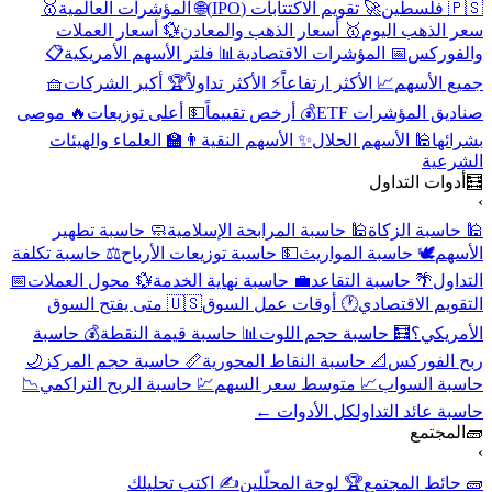
🇵🇸 فلسطين
🚀 تقويم الاكتتابات (IPO)
🌐 المؤشرات العالمية
🥇
سعر الذهب اليوم
🥇 أسعار الذهب والمعادن
💱 أسعار العملات
والفوركس
📅 المؤشرات الاقتصادية
📊 فلتر الأسهم الأمريكية
📋
جميع الأسهم
📈 الأكثر ارتفاعاً
⚡ الأكثر تداولاً
🏆 أكبر الشركات
🧺
صناديق المؤشرات ETF
💰 أرخص تقييماً
💵 أعلى توزيعات
🔥 موصى
بشرائها
🕌 الأسهم الحلال
✨ الأسهم النقية
👨‍🏫 العلماء والهيئات
الشرعية
🧮
أدوات التداول
›
🕌 حاسبة الزكاة
🕌 حاسبة المرابحة الإسلامية
🧼 حاسبة تطهير
الأسهم
🕊️ حاسبة المواريث
💵 حاسبة توزيعات الأرباح
⚖️ حاسبة تكلفة
التداول
🌴 حاسبة التقاعد
💼 حاسبة نهاية الخدمة
💱 محول العملات
📅
التقويم الاقتصادي
🕐 أوقات عمل السوق
🇺🇸 متى يفتح السوق
الأمريكي؟
🧮 حاسبة حجم اللوت
📊 حاسبة قيمة النقطة
💰 حاسبة
ربح الفوركس
📐 حاسبة النقاط المحورية
📏 حاسبة حجم المركز
🌙
حاسبة السواب
📈 متوسط سعر السهم
💹 حاسبة الربح التراكمي
📉
حاسبة عائد التداول
كل الأدوات ←
🧱
المجتمع
›
🧱 حائط المجتمع
🏆 لوحة المحلّلين
✍️ اكتب تحليلك