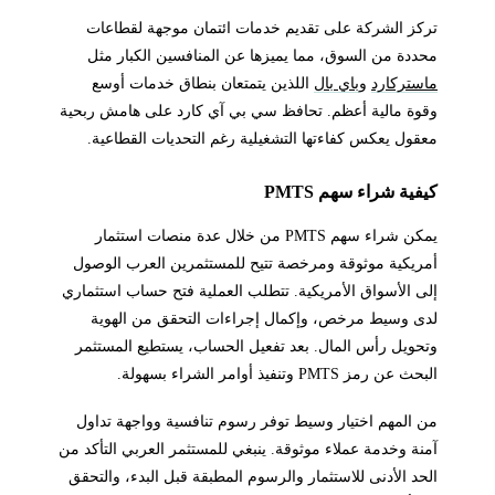
تركز الشركة على تقديم خدمات ائتمان موجهة لقطاعات
محددة من السوق، مما يميزها عن المنافسين الكبار مثل
ماستركارد
و
باي بال
اللذين يتمتعان بنطاق خدمات أوسع
وقوة مالية أعظم. تحافظ سي بي آي كارد على هامش ربحية
معقول يعكس كفاءتها التشغيلية رغم التحديات القطاعية.
كيفية شراء سهم PMTS
يمكن شراء سهم PMTS من خلال عدة منصات استثمار
أمريكية موثوقة ومرخصة تتيح للمستثمرين العرب الوصول
إلى الأسواق الأمريكية. تتطلب العملية فتح حساب استثماري
لدى وسيط مرخص، وإكمال إجراءات التحقق من الهوية
وتحويل رأس المال. بعد تفعيل الحساب، يستطيع المستثمر
البحث عن رمز PMTS وتنفيذ أوامر الشراء بسهولة.
من المهم اختيار وسيط توفر رسوم تنافسية وواجهة تداول
آمنة وخدمة عملاء موثوقة. ينبغي للمستثمر العربي التأكد من
الحد الأدنى للاستثمار والرسوم المطبقة قبل البدء، والتحقق