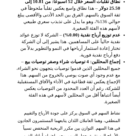
نطاق تقلبات السعر خلال 52 أسبوعاً: من 10.81 إلى
25.50 دولار
– هذا نطاق واسع يعكس تقلباً ملحوظاً في
ثقة السوق بالسهم. الفرق بين الحد الأدنى والأقصى يبلغ
حوالي 136%، وهو ما يدل على تذبذب سعري طبيعي
لأسهم هذه الفئة الصغيرة.
عدم توزيع أرباح نقدية (0.00%)
– الشركة لا توزع عوائد
نقدية حالياً على المساهمين. هذا يشير إلى أن الشركة
تختار إعادة استثمار أرباحها في النمو والتطوير بدلاً من
دفع أرباح نقدية فورية.
إجماع المحللين: 4 توصيات شراء وصفر توصيات بيع
–
جميع المحللين الذين قدموا توصيات يتجهون نحو الشراء،
مع عدم وجود أي صوت يوصي بالخروج من السهم. هذا
الإجماع يعكس ثقة قطاعية في الأداء والآفاق المستقبلية
للشركة، رغم أن العدد المحدود من التوصيات يعكس
أيضاً انتباهاً أقل من المحللين لأسهم في هذه الفئة
الصغيرة.
نشاط السهم في السوق يركز على جودة الأرباح والتقييم
المنطقي، وهما العاملان اللذان يتابعهما المستثمرون الجادون
في هذا السهم. التوازن بين مكرر الربحية المنخفض نسبياً
والأرباح المستقرة يجعل السهم محور اهتمام أولئك الذين