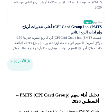
CPI Card Group Inc. (PMTS) نص مكالمة أرباح الربع الثاني من عام
2026
منذ يوم
جديد
CPI Card Group Inc. (PMTS) أعلى تقديرات أرباح
وإيرادات الربع الثاني
حققت CPI Card Group Inc. (PMTS) أرباحًا ربع سنوية قدرها 0.56
دولارًا أمريكيًا للسهم الواحد، متجاوزة تقديرات إجماع Zacks البالغة
0.45 دولارًا أمريكيًا للسهم الواحد. ويقارن هذا بأرباح قدرها 0.04 دولار
للسهم الواحد قبل عام.
كل الأخبار (2)
←
تحليل أداء سهم PMTS (CPI Card Group) –
أغسطس 2026
شركة CPI Card Group (PMTS) تعمل في قطاع خدمات