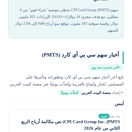
سهم CPI Card Group (PMTS) يحظى بتوصية "شراء قوي" من 4
محللين، مع هدف سعري 34 دولارًا (+101%). الإيرادات 502 مليون
دولار، وقيمة سوقية 192 مليون. يتوقع نمو أرباح 80% إلى 2.94 دولار
للسهم.
أخبار سهم سي بي آي كارد (PMTS)
آخر تحديث منذ يوم
تابع آخر أخبار سهم سي بي آي كارد وتطوراته وتأثيرها على
المستثمر، تُختار وتُصاغ بالعربية وتُحدَّث يوميًا عبر منصة البيت العربي.
✦
إعداد:
منصة البيت العربي
تُحدَّث يوميًا
أمس
منذ يوم
جديد
CPI Card Group Inc. (PMTS) نص مكالمة أرباح الربع
الثاني من عام 2026