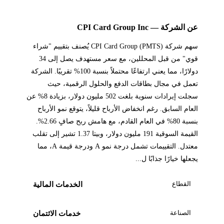
عن الشركة — CPI Card Group Inc
سهم شركة CPI Card Group (PMTS) يُصنف بتقييم "شراء
قوي" من قبل المحللين، مع سعر مستهدف يصل إلى 34
دولارًا، مما يعني ارتفاعًا محتملاً بنسبة 100% تقريبًا. الشركة
تعمل في مجال بطاقات الدفع والحلول الرقمية، حيث
سجلت إيرادات سنوية بلغت 502 مليون دولار، بزيادة 8% عن
العام السابق. رغم انخفاض الأرباح قليلاً، يتوقع نمو الأرباح
بنسبة 80% في العام القادم، مع هامش ربح صافٍ 2.66%.
القيمة السوقية 191 مليون دولار، وبيتا 1.37 تشير إلى تقلب
معتدل. التقييمات تشمل درجة نمو A ودرجة قيمة A، مما
يجعلها خيارًا جذابًا ل...
القطاع
الخدمات المالية
الصناعة
خدمات الائتمان