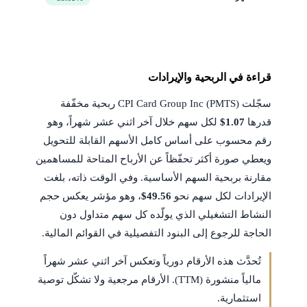
قراءة في الربحية والإيرادات
سجّلت CPI Card Group Inc (PMTS) ربحية مخفّفة
قدرها
$1.07
لكل سهم خلال آخر اثني عشر شهراً، وهو
رقم محسوب على أساس كامل الأسهم القابلة للتحويل
ويعطي صورة أكثر تحفّظاً عن الأرباح المتاحة للمساهمين
مقارنة بربحية السهم الأساسية. وفي الوقت ذاته، بلغت
الإيرادات لكل سهم نحو
$49.56
، وهو مؤشر يعكس حجم
النشاط التشغيلي الذي يولّده كل سهم متداول دون
الحاجة للرجوع إلى البنود التفصيلية في القوائم المالية.
تُحدَّث هذه الأرقام دورياً وتعكس آخر اثني عشر شهراً
مالياً منشورة (TTM). الأرقام مرجعية ولا تشكّل توصية
استثمارية.