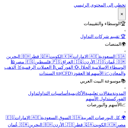
تخطي إلى المحتوى الرئيسي
✕
🏆
الوسطاء والتقييمات
›
🏆 تقييم شركات التداول
🌍
المنصات
›
🇸🇦 السعودية
🇦🇪 الإمارات
🇰🇼 الكويت
🇶🇦 قطر
🇧🇭 البحرين
🇴🇲 عُمان
🇯🇴 الأردن
🇮🇶 العراق
🇵🇸 فلسطين
🇪🇬 مصر
🕌
الوسطاء الإسلامية الحلال
💱 الفوركس
₿ العملات الرقمية
🥇 الذهب
والمعادن
📈 الأسهم
📊 العقود (CFD)
📜 السندات
📚
موسوعة البيت العربي
›
المدونة
مقالات تعليمية
الأكاديمية
أساسيات التداول
تداول
الفوركس
تداول الأسهم
📈
الأسهم والبورصات
›
🌍 كل البورصات العربية
🇸🇦 السوق السعودية
🇦🇪 الإمارات
🇪🇬
مصر
🇰🇼 الكويت
🇶🇦 قطر
🇯🇴 الأردن
🇧🇭 البحرين
🇴🇲 عُمان