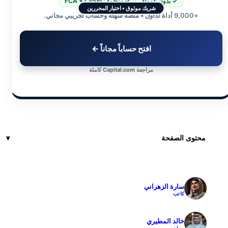
✓ بدون عمولة
✓ منظمة FCA + CySEC
شريك موثوق • اختيار المحررين
+9,000 أداة تداول • منصة سهلة وحساب تجريبي مجاني.
افتح حساباً مجاناً ←
مراجعة Capital.com كاملة
محتوى الصفحة
سارة الزهراني
✓
كاتب
خالد المطيري
✓