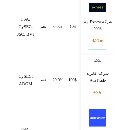
FSA,
شركة Exness منذ
10$
0.0%
نعم
CySEC,
2008
JSC, BVI
4.5/5
فتح حساب
شركة افاتريد
CySEC,
100$
20.0%
نعم
AvaTrade
ADGM
4/5
فتح حساب
FSA,