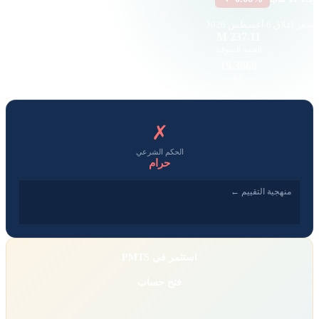
سعر إغلاق
6 أغسطس 2026
35.39 K
237.11 M
القيمة السوقية
حجم التداول
1.02
19.3868
EPS
P/E
✗
الحكم الشرعي
حرام
منهجية التقييم ←
استثمر في PMTS
فتح حساب