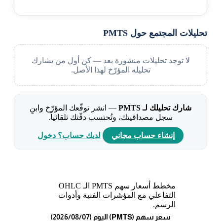
تحليلات المجتمع حول PMTS
لا توجد تحليلات منشورة بعد — كن أول من يشارك
تحليله المؤرّخ لهذا الأصل.
شارك تحليلك لـ PMTS
— انشر توقّعك المؤرّخ وابنِ
سجل مصداقيتك، وتُحتسب دقّتك تلقائياً.
إنشاء حساب مجاني
لديك حساب؟ دخول
مخطط أسعار سهم PMTS الـ OHLC
التفاعلي مع المؤشرات الفنية وأدوات
الرسم.
(2026/08/07) اليوم (PMTS) سعر سهم