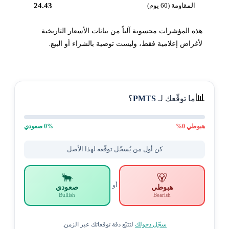
المقاومة (60 يوم)
24.43
هذه المؤشرات محسوبة آلياً من بيانات الأسعار التاريخية
لأغراض إعلامية فقط، وليست توصية بالشراء أو البيع.
📊
ما توقّعك لـ
PMTS
؟
هبوطي
0
%
% صعودي
0
كن أول من يُسجّل توقّعه لهذا الأصل
🐂
🐻
أو
هبوطي
صعودي
Bullish
Bearish
سجّل دخولك
لتتبّع دقة توقعاتك عبر الزمن.