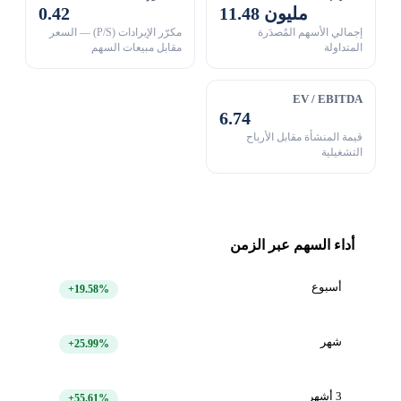
11.48 مليون
0.42
إجمالي الأسهم المُصدَرة
مكرّر الإيرادات (P/S) — السعر
المتداولة
مقابل مبيعات السهم
EV / EBITDA
6.74
قيمة المنشأة مقابل الأرباح
التشغيلية
أداء السهم عبر الزمن
أسبوع
+19.58%
شهر
+25.99%
3 أشهر
+55.61%