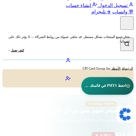
تسجيل الدخول
إنشاء حساب
💬 واتساب
✈️ تليجرام
نختار جميع المنتجات بشكل مستقل. قد نتلقى عمولة من روابط الشركاء — لا يؤثر ذلك على
تقييماتنا.
كيف نعمل
الرئيسية
الأسهم
CPI Card Group Inc
←
احفظ PMTS في قائمتك
NASDAQ: PMTS
سعر سهم سي بي آي كارد (PMTS)
CPI Card Group Inc · الخدمات المالية · ناسداك
$24.43
▼ 0.08%