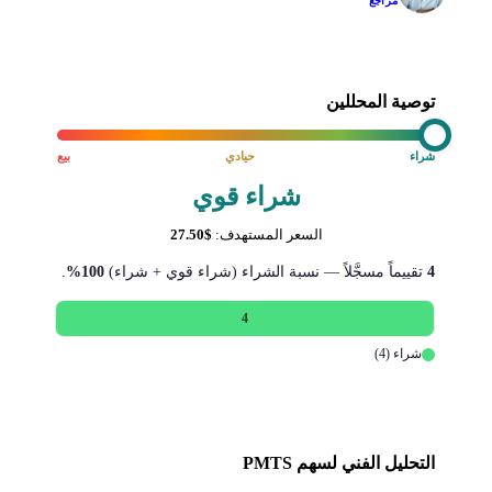
مراجع
توصية المحللين
شراء
حيادي
بيع
شراء قوي
السعر المستهدف:
$27.50
4
تقييماً مسجَّلاً — نسبة الشراء (شراء قوي + شراء)
100%
.
4
شراء (4)
التحليل الفني لسهم PMTS