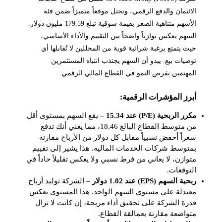
الائتمان والدفع الرقمي، وتحتل موقعاً متميزاً ضمن فئة
الأسهم متناهية الصغر بقيمة سوقية تبلغ 179.59 مليون دولار.
السهم يعكس توازناً واضحاً بين التقييم والأداء الأساسي،
حيث يتمتع برغبة شرائية قوية من المحللين لا تُقابلها أي
توصيات بيع. يبدو أن السهم يجتذب انتباه المستثمرين
المهتمين بفرص النمو في القطاع المالي الرقمي.
أبرز المؤشرات الرقمية:
مكرر الربحية (P/E) عند 15.34
– يقع السهم بمستوى أقل
من متوسط القطاع البالغ 18.46، مما يعني أنك تدفع
سعراً أخفض نسبياً مقابل كل دولار من الأرباح مقارنة
بمتوسط شركات الخدمات المالية. هذا يشير إلى تقييم
متوازن، لا يعاني من فرط نسبي ولا يعكس تقليلاً حاداً في
التوقعات.
ربحية السهم (EPS) عند 1.02 دولار
– الشركة توليد أرباح
معتدلة على مستوى السهم الواحد. هذا المستوى يعكس
قدرة الشركة على تحقيق أداء مربحة، إن كانت لا تزال
متواضعة مقارنة بعمالقة القطاع.