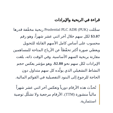
قراءة في الربحية والإيرادات
سجّلت Prudential PLC ADR (PUK) ربحية مخفّفة قدرها
$3.07
لكل سهم خلال آخر اثني عشر شهراً، وهو رقم
محسوب على أساس كامل الأسهم القابلة للتحويل
ويعطي صورة أكثر تحفّظاً عن الأرباح المتاحة للمساهمين
مقارنة بربحية السهم الأساسية. وفي الوقت ذاته، بلغت
الإيرادات لكل سهم نحو
$2.80
، وهو مؤشر يعكس حجم
النشاط التشغيلي الذي يولّده كل سهم متداول دون
الحاجة للرجوع إلى البنود التفصيلية في القوائم المالية.
تُحدَّث هذه الأرقام دورياً وتعكس آخر اثني عشر شهراً
مالياً منشورة (TTM). الأرقام مرجعية ولا تشكّل توصية
استثمارية.