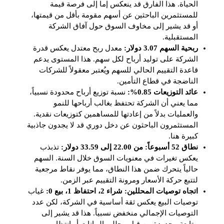
الحياة. هذا الفارق قد ينعكس إما إلى فرصة قيمة
للمستثمرين الباحثين عن أسهم مقومة بأقل من قيمتها،
أو قد يشير إلى مخاوف السوق حول آفاق الشركة
المستقبلية.
ربحية السهم 3.07 دولار:
معدل ربح معتدل يعكس قدرة
الشركة على توليد أرباح لكل سهم. هذا المستوى يدعم
قاعدة التقييم الحالي للسهم ويُعتبر معقولاً للشركات
الناضجة في قطاع التأمين.
عائد التوزيعات 0.85%:
نسبة توزيع أرباح محدودة نسبياً،
مما يعني أن الشركة تحتفظ بغالب أرباحها للنمو
والعمليات بدلاً من إعادتها للمساهمين كتوزيعات نقدية.
المستثمرون الباحثون عن دخل دوري قد لا يجدون جاذبية
كبيرة هنا.
نطاق 52 أسبوعاً: من 22.00 إلى 33.59 دولار:
تذبذب
يعكس تغيرات في معنويات السوق خلال السنة. السهم
حالياً يتحرك ضمن هذا النطاق، مما يوفر نقاط مرجعية
لتتبع حركة الأسعار ومرونة التقييم عبر الزمن.
اتجاه توصيات المحللين: شراء 2، احتفاظ 1، بيع 0:
غياب
توصيات البيع يعكس ثقة أساسية في الشركة، لكن عدد
التوصيات الإجمالي منخفض نسبياً. هذا قد يشير إلى