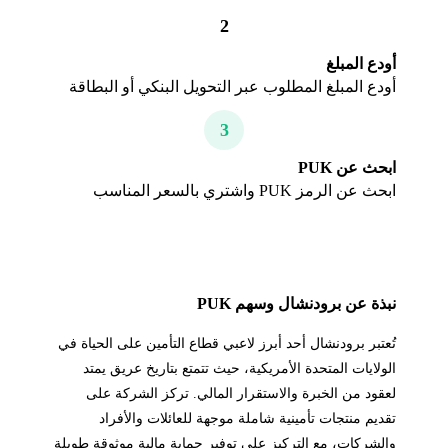
2
أودع المبلغ
أودع المبلغ المطلوب عبر التحويل البنكي أو البطاقة
3
ابحث عن PUK
ابحث عن الرمز PUK واشتري بالسعر المناسب
نبذة عن برودنشال وسهم PUK
تُعتبر برودنشال أحد أبرز لاعبي قطاع التأمين على الحياة في
الولايات المتحدة الأمريكية، حيث تتمتع بتاريخ عريق يمتد
لعقود من الخبرة والاستقرار المالي. تركز الشركة على
تقديم منتجات تأمينية شاملة موجهة للعائلات والأفراد
والشركات، مع التركيز على توفير حماية مالية موثوقة طويلة