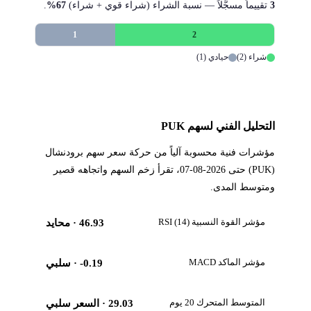
3
تقييماً مسجَّلاً — نسبة الشراء (شراء قوي + شراء)
67%
.
1
2
شراء (2)
حيادي (1)
التحليل الفني لسهم PUK
مؤشرات فنية محسوبة آلياً من حركة سعر سهم برودنشال
(PUK) حتى 2026-08-07، تقرأ زخم السهم واتجاهه قصير
ومتوسط المدى.
مؤشر القوة النسبية RSI (14)
46.93
· محايد
مؤشر الماكد MACD
-0.19
· سلبي
المتوسط المتحرك 20 يوم
29.03
· السعر سلبي