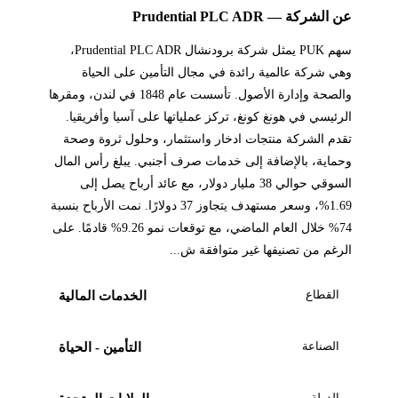
عن الشركة — Prudential PLC ADR
سهم PUK يمثل شركة برودنشال Prudential PLC ADR،
وهي شركة عالمية رائدة في مجال التأمين على الحياة
والصحة وإدارة الأصول. تأسست عام 1848 في لندن، ومقرها
الرئيسي في هونغ كونغ، تركز عملياتها على آسيا وأفريقيا.
تقدم الشركة منتجات ادخار واستثمار، وحلول ثروة وصحة
وحماية، بالإضافة إلى خدمات صرف أجنبي. يبلغ رأس المال
السوقي حوالي 38 مليار دولار، مع عائد أرباح يصل إلى
1.69%، وسعر مستهدف يتجاوز 37 دولارًا. نمت الأرباح بنسبة
74% خلال العام الماضي، مع توقعات نمو 9.26% قادمًا. على
الرغم من تصنيفها غير متوافقة ش...
القطاع
الخدمات المالية
الصناعة
التأمين - الحياة
الدولة