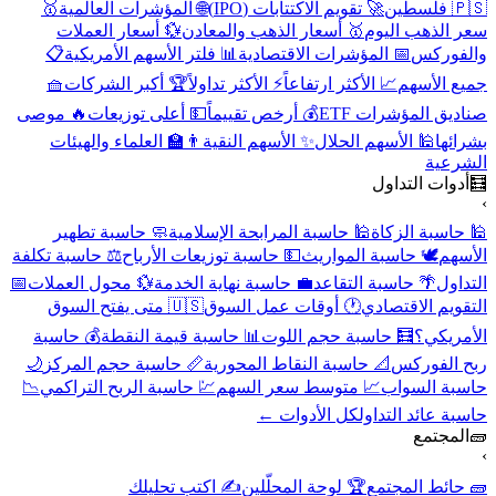
🇵🇸 فلسطين
🚀 تقويم الاكتتابات (IPO)
🌐 المؤشرات العالمية
🥇
سعر الذهب اليوم
🥇 أسعار الذهب والمعادن
💱 أسعار العملات
والفوركس
📅 المؤشرات الاقتصادية
📊 فلتر الأسهم الأمريكية
📋
جميع الأسهم
📈 الأكثر ارتفاعاً
⚡ الأكثر تداولاً
🏆 أكبر الشركات
🧺
صناديق المؤشرات ETF
💰 أرخص تقييماً
💵 أعلى توزيعات
🔥 موصى
بشرائها
🕌 الأسهم الحلال
✨ الأسهم النقية
👨‍🏫 العلماء والهيئات
الشرعية
🧮
أدوات التداول
›
🕌 حاسبة الزكاة
🕌 حاسبة المرابحة الإسلامية
🧼 حاسبة تطهير
الأسهم
🕊️ حاسبة المواريث
💵 حاسبة توزيعات الأرباح
⚖️ حاسبة تكلفة
التداول
🌴 حاسبة التقاعد
💼 حاسبة نهاية الخدمة
💱 محول العملات
📅
التقويم الاقتصادي
🕐 أوقات عمل السوق
🇺🇸 متى يفتح السوق
الأمريكي؟
🧮 حاسبة حجم اللوت
📊 حاسبة قيمة النقطة
💰 حاسبة
ربح الفوركس
📐 حاسبة النقاط المحورية
📏 حاسبة حجم المركز
🌙
حاسبة السواب
📈 متوسط سعر السهم
💹 حاسبة الربح التراكمي
📉
حاسبة عائد التداول
كل الأدوات ←
🧱
المجتمع
›
🧱 حائط المجتمع
🏆 لوحة المحلّلين
✍️ اكتب تحليلك