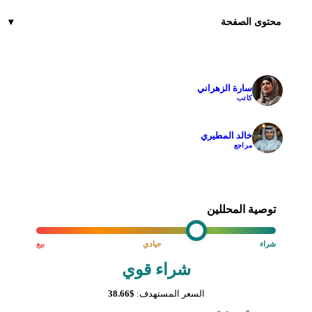
محتوى الصفحة
سارة الزهراني
✓
كاتب
خالد المطيري
✓
مراجع
توصية المحللين
شراء
حيادي
بيع
شراء قوي
السعر المستهدف:
$38.66