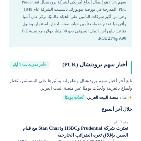
سهم PUK هو إيصال إيداع أمريكي لشركة برودنشال Prudential
PLC، المدرجة في بورصة نيويورك. تأسست الشركة عام 1848،
وهي من أكبر شركات التأمين على الحياة عالميًا، تركز على آسيا
وأفريقيا. تقدم خدمات تأمين حياة، صحة، ادخار، استثمار، وحلول
تقاعد. يبلغ رأس المال السوقي نحو 38 مليار دولار، مع نسبة P/E
9.90 وROE 21%.
أخبار سهم برودنشال (PUK)
آخر تحديث منذ 3 أيام
تابع آخر أخبار سهم برودنشال وتطوراته وتأثيرها على المستثمر، تُختار
وتُصاغ بالعربية وتُحدَّث يوميًا عبر منصة البيت العربي.
✦
إعداد:
منصة البيت العربي
تُحدَّث يوميًا
خلال آخر أسبوع
منذ 3 أيام
تعثرت شركة Prudential وHSBC وStan Chart مع قيام
الصين بإغلاق ثغرة الضرائب الخارجية