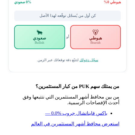
هبوطي
0
%
% صعودي
0
كن أول من يُسجّل توقّعه لهذا الأصل
🐂
🐻
أو
هبوطي
صعودي
Bullish
Bearish
سجّل دخولك
لتتبّع دقة توقعاتك عبر الزمن.
من يمتلك سهم PUK من كبار المستثمرين؟
من بين محافظ أشهر المستثمرين التي نتتبعها وفق
أحدث الإفصاحات الرسمية.
باكس فاينانشال جروب
— 0.0%
استعرض محافظ أشهر المستثمرين في العالم