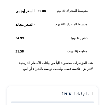
المتوسط المتحرك 50 يوم
27.88
· السعر إيجابي
المتوسط المتحرك 200 يوم
—
· السعر محايد
الدعم (60 يوم)
24.99
المقاومة (60 يوم)
31.58
هذه المؤشرات محسوبة آلياً من بيانات الأسعار التاريخية
لأغراض إعلامية فقط، وليست توصية بالشراء أو البيع.
📊
ما توقّعك لـ
PUK
؟