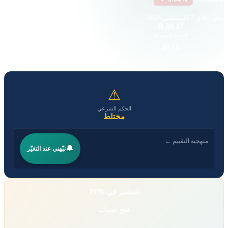
سعر إغلاق
7 أغسطس 2026
33.59 K
39.17 B
القيمة السوقية
حجم التداول
3.07
10.18
EPS
P/E
⚠
الحكم الشرعي
مختلط
منهجية التقييم ←
🔔
نبّهني عند التغيّر
استثمر في PUK
فتح حساب