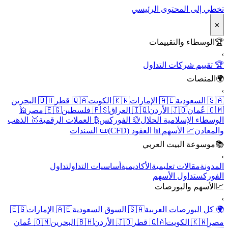
تخطي إلى المحتوى الرئيسي
✕
🏆
الوسطاء والتقييمات
›
🏆 تقييم شركات التداول
🌍
المنصات
›
🇸🇦 السعودية
🇦🇪 الإمارات
🇰🇼 الكويت
🇶🇦 قطر
🇧🇭 البحرين
🇴🇲 عُمان
🇯🇴 الأردن
🇮🇶 العراق
🇵🇸 فلسطين
🇪🇬 مصر
🕌
الوسطاء الإسلامية الحلال
💱 الفوركس
₿ العملات الرقمية
🥇 الذهب
والمعادن
📈 الأسهم
📊 العقود (CFD)
📜 السندات
📚
موسوعة البيت العربي
›
المدونة
مقالات تعليمية
الأكاديمية
أساسيات التداول
تداول
الفوركس
تداول الأسهم
📈
الأسهم والبورصات
›
🌍 كل البورصات العربية
🇸🇦 السوق السعودية
🇦🇪 الإمارات
🇪🇬
مصر
🇰🇼 الكويت
🇶🇦 قطر
🇯🇴 الأردن
🇧🇭 البحرين
🇴🇲 عُمان