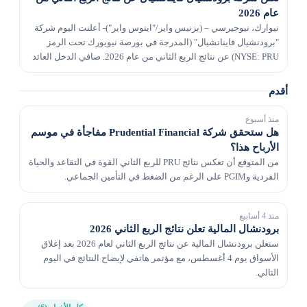
عام 2026
نيوارك، نيوجيرسي – (بزنيس واير/"ايتوس واير")- أعلنت اليوم شركة
"برودنشيال فاينانشيال" (المدرجة في بورصة نيويورك تحت الرمز
NYSE: PRU) عن نتائج الربع الثاني من عام 2026. صافي الدخل العائد
إلى شركة Prudential Financial, Inc...
أقدم
منذ أسبوع
هل ستحقق شركة Prudential Financial مفاجأة في موسم
الأرباح هذا؟
من المتوقع أن تعكس نتائج PRU للربع الثاني القوة في التقاعد والحياة
الفردية وPGIM على الرغم من الضغط في التأمين الجماعي.
منذ 4 أسابيع
برودنشال المالية تعلن نتائج الربع الثاني 2026
ستعلن برودنشال المالية عن نتائج الربع الثاني لعام 2026 بعد إغلاق
الأسواق يوم 4 أغسطس، مع مؤتمر هاتفي لإيضاح النتائج في اليوم
التالي.