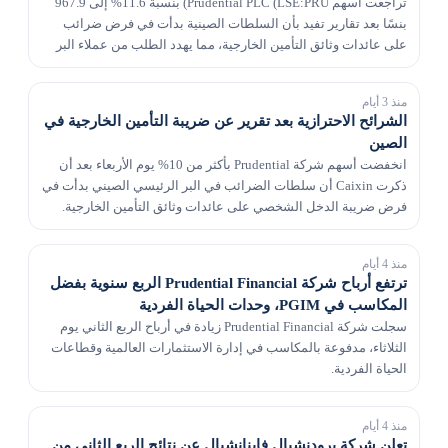
تراجعت أسهم Prudential PLC (LSE:PRU) بنسبة 11.6% إلى 967.9
بنسًا بعد تقارير تفيد بأن السلطات الصينية بدأت في فرض ضرائب
على عائدات وثائق التأمين الخارجية، مما يهدد الطلب من عملاء البر
الرئيسي. امتدت عمليات البيع إلى شركات...
منذ 3 أيام
الشرائح الاحترازية بعد تقرير عن ضريبة التأمين الخارجية في
الصين
انخفضت أسهم شركة Prudential بأكثر من 10% يوم الأربعاء بعد أن
ذكرت Caixin أن سلطات الضرائب في البر الرئيسي الصيني بدأت في
فرض ضريبة الدخل الشخصي على عائدات وثائق التأمين الخارجية.
منذ 4 أيام
ترتفع أرباح شركة Prudential Financial الربع سنوية بفضل
المكاسب في PGIM، وحدات الحياة الفردية
سجلت شركة Prudential Financial زيادة في أرباح الربع الثاني يوم
الثلاثاء، مدفوعة بالمكاسب في إدارة الاستثمارات العالمية وقطاعات
الحياة الفردية.
منذ 4 أيام
تعلن شركة برودنشيال فاينانشيال عن نتائج الربع الثاني من