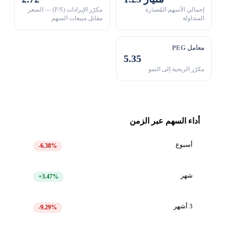
إجمالي الأسهم المُصدَرة
مكرّر الإيرادات (P/S) — السعر
المتداولة
مقابل مبيعات السهم
معامل PEG
5.35
مكرّر الربحية إلى النمو
أداء السهم عبر الزمن
أسبوع
-6.38%
شهر
+3.47%
3 أشهر
-9.29%