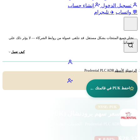
تسجيل الدخول
إنشاء حساب
💬 واتساب
✈️ تليجرام
نختار جميع المنتجات بشكل مستقل. قد نتلقى عمولة من روابط الشركاء — لا يؤثر ذلك على
تقييماتنا.
كيف نعمل
الرئيسية
الأسهم
Prudential PLC ADR
←
احفظ PUK في قائمتك
NYSE: PUK
سعر سهم برودنشال (PUK)
Prudential PLC ADR · الخدمات المالية · بورصة نيويورك
$28.32
▼ 0.04%