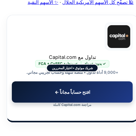
🕌 تصفّح كل الأسهم الأمريكية الحلال
·
✨ الأسهم النقية
تداول مع Capital.com
✓ بدون عمولة
✓ منظمة FCA + CySEC
شريك موثوق • اختيار المحررين
+9,000 أداة تداول • منصة سهلة وحساب تجريبي مجاني.
افتح حساباً مجاناً ←
مراجعة Capital.com كاملة