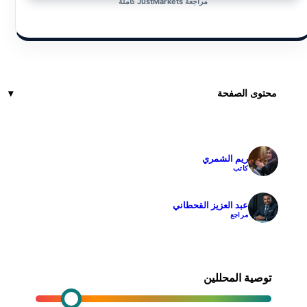
مراجعة JustMarkets كاملة
محتوى الصفحة
ريم الشمري
✓
كاتب
عبد العزيز القحطاني
✓
مراجع
توصية المحللين