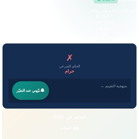
سعر إغلاق
7 أغسطس 2026
157.22 K
39.17 B
القيمة السوقية
حجم التداول
5.33
8.33
EPS
P/E
✗
الحكم الشرعي
حرام
منهجية التقييم ←
🔔
نبّهني عند التغيّر
استثمر في PYPL
فتح حساب