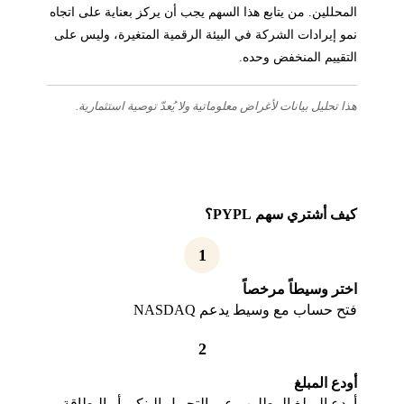
المحللين. من يتابع هذا السهم يجب أن يركز بعناية على اتجاه
نمو إيرادات الشركة في البيئة الرقمية المتغيرة، وليس على
التقييم المنخفض وحده.
هذا تحليل بيانات لأغراض معلوماتية ولا يُعدّ توصية استثمارية.
كيف أشتري سهم PYPL؟
1
اختر وسيطاً مرخصاً
فتح حساب مع وسيط يدعم NASDAQ
2
أودع المبلغ
أودع المبلغ المطلوب عبر التحويل البنكي أو البطاقة