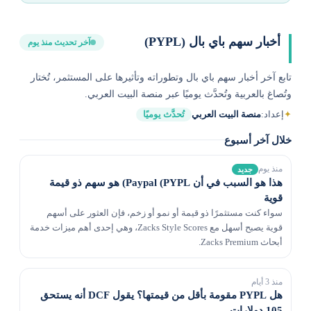
أخبار سهم باي بال (PYPL)
آخر تحديث منذ يوم
تابع آخر أخبار سهم باي بال وتطوراته وتأثيرها على المستثمر، تُختار
وتُصاغ بالعربية وتُحدَّث يوميًا عبر منصة البيت العربي.
✦
إعداد:
منصة البيت العربي
تُحدَّث يوميًا
خلال آخر أسبوع
منذ يوم
جديد
هذا هو السبب في أن Paypal (PYPL) هو سهم ذو قيمة
قوية
سواء كنت مستثمرًا ذو قيمة أو نمو أو زخم، فإن العثور على أسهم
قوية يصبح أسهل مع Zacks Style Scores، وهي إحدى أهم ميزات خدمة
أبحاث Zacks Premium.
منذ 3 أيام
هل PYPL مقومة بأقل من قيمتها؟ يقول DCF أنه يستحق
105 دولارات