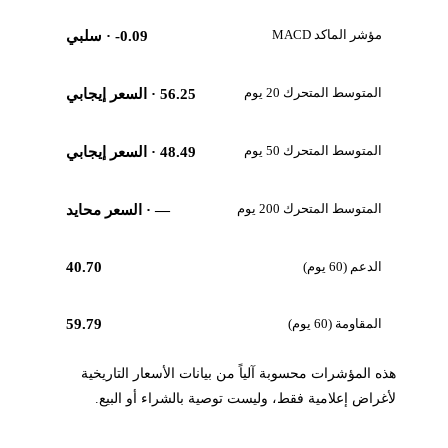
مؤشر الماكد MACD
-0.09
· سلبي
المتوسط المتحرك 20 يوم
56.25
· السعر إيجابي
المتوسط المتحرك 50 يوم
48.49
· السعر إيجابي
المتوسط المتحرك 200 يوم
—
· السعر محايد
الدعم (60 يوم)
40.70
المقاومة (60 يوم)
59.79
هذه المؤشرات محسوبة آلياً من بيانات الأسعار التاريخية
لأغراض إعلامية فقط، وليست توصية بالشراء أو البيع.