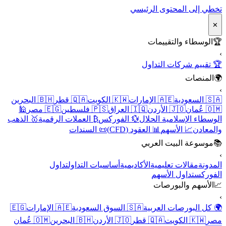
تخطي إلى المحتوى الرئيسي
✕
🏆
الوسطاء والتقييمات
›
🏆 تقييم شركات التداول
🌍
المنصات
›
🇸🇦 السعودية
🇦🇪 الإمارات
🇰🇼 الكويت
🇶🇦 قطر
🇧🇭 البحرين
🇴🇲 عُمان
🇯🇴 الأردن
🇮🇶 العراق
🇵🇸 فلسطين
🇪🇬 مصر
🕌
الوسطاء الإسلامية الحلال
💱 الفوركس
₿ العملات الرقمية
🥇 الذهب
والمعادن
📈 الأسهم
📊 العقود (CFD)
📜 السندات
📚
موسوعة البيت العربي
›
المدونة
مقالات تعليمية
الأكاديمية
أساسيات التداول
تداول
الفوركس
تداول الأسهم
📈
الأسهم والبورصات
›
🌍 كل البورصات العربية
🇸🇦 السوق السعودية
🇦🇪 الإمارات
🇪🇬
مصر
🇰🇼 الكويت
🇶🇦 قطر
🇯🇴 الأردن
🇧🇭 البحرين
🇴🇲 عُمان