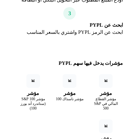
3
ابحث عن PYPL
ابحث عن الرمز PYPL واشتري بالسعر المناسب
مؤشرات يدخل فيها سهم PYPL
📊
📊
📊
مؤشر
مؤشر
مؤشر
مؤشر القطاع
مؤشر ناسداك 100
مؤشر S&P 100
المالي في S&P
(ستاندرد آند بورز
100)
500
📊
مؤشر