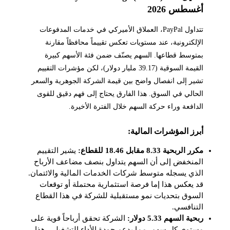
أغسطس 2026
تتداول PayPal، العملاق الأميركي في خدمات المدفوعات
الإلكترونية، عند مستويات تعكس تقييماً محافظاً مقارنة
بمتوسط قطاعها. السهم يصنّف ضمن فئة الأسهم كبيرة
القيمة السوقية (39.17 مليار دولار)، لكن مؤشرات التقييم
تشير إلى انفصال واضح بين قيمة الشركة الجوهرية والسعر
الحالي في السوق. هذا الفارق يحتاج إلى فهم دقيق للقوى
الدافعة وراء حركة السهم خلال الفترة الأخيرة.
أبرز المؤشرات المالية:
مكرر الربحية 8.33 مقابل 18.46 للقطاع:
يشير التقييم
المنخفض إلى أن السهم يتداول بنصف مضاعف الأرباح
الذي يسجله متوسط شركات الخدمات المالية والائتمان.
قد يعكس هذا إما فرصة استثمارية محتملة أو توقعات
السوق بتحديات نمو مستقبلية للشركة في هذا القطاع
التنافسي.
ربحية السهم 5.33 دولار:
الشركة تحقق أرباحاً قوية على
مستوى كل سهم، مما يدعم جودة الأداء التشغيلي. هذا