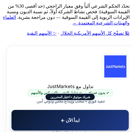
نحدّد الحكم الشرعي آلياً وفق معيار الراجحي (حد أقصى 30% من
القيمة السوقية): فحص نشاط الشركة أولاً، ثم نسبة الديون ونسبة
الإيرادات الربوية إلى القيمة السوقية — دون مراجعة بشرية.
العلماء
والهيئات الشرعية المعتمدة ←
🕌 تصفّح كل الأسهم الأمريكية الحلال
·
✨ الأسهم النقية
تداول مع JustMarkets
✓ بدون عمولة
✓ تداول الذهب والفوركس والأسهم
شريك موثوق • اختيار المحررين
تنفيذ فوري • سحب وإيداع محلي ودولي آمن.
ابدأ الآن ←