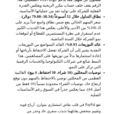
الرقم يقف خلف حساب مكرر الربحية ويعكس القدرة
الفعلية للشركة على توليد نقد من عملياتها الأساسية.
نطاق التداول خلال 52 أسبوعاً (38.34–79.08 دولار):
سعر السهم الحالي يقع ضمن نطاق واسع جداً يزيد على
الـ 106% بين الأدنى والأعلى. يعكس هذا التذبذب الكبير
عدم استقرار في نظرة المستثمرين للقطاع أو لتوقعات
نمو الشركة خلال السنة الماضية.
عائد التوزيعات 0.93%:
العائد المتواضع من التوزيعات
النقدية يشير إلى أن الشركة تفضل الاحتفاظ بأرباحها أو
إعادة استثمارها بدلاً من توزيعها على المساهمين. هذا
النمط شائع في شركات التكنولوجيا والخدمات الرقمية
التي تركز على النمو.
توصيات المحللين (10 شراء، 30 احتفاظ، 4 بيع):
الغالبية
العظمى من المحللين توصي بالاحتفاظ بالسهم دون توقع
ارتفاع حاد. توصيات الشراء محدودة نسبياً (10 فقط من
أصل 44)، مما يعكس حذراً في السوق رغم الأساسيات
الصلبة.
تقع PayPal في قلب نقاش استثماري متوازن: أرباح قوية
وتقييم منخفض يقابلهما تذبذب سعري حاد وحذر من