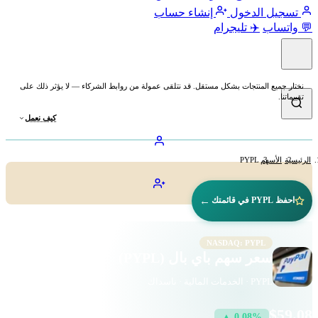
تسجيل الدخول
إنشاء حساب
💬 واتساب
✈️ تليجرام
نختار جميع المنتجات بشكل مستقل. قد نتلقى عمولة من روابط الشركاء — لا يؤثر ذلك على
تقييماتنا.
كيف نعمل
الرئيسية
الأسهم
PYPL
←
احفظ PYPL في قائمتك
NASDAQ: PYPL
سعر سهم باي بال (PYPL)
PYPL · الخدمات المالية · ناسداك
$59.08
▲ 0.08%