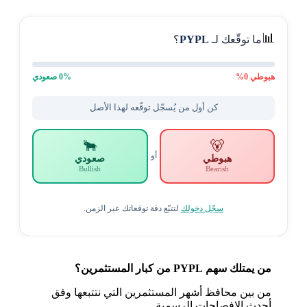
📊
ما توقّعك لـ
PYPL
؟
هبوطي
0
%
% صعودي
0
كن أول من يُسجّل توقّعه لهذا الأصل
🐂
🐻
أو
هبوطي
صعودي
Bullish
Bearish
سجّل دخولك
لتتبّع دقة توقعاتك عبر الزمن.
من يمتلك سهم PYPL من كبار المستثمرين؟
من بين محافظ أشهر المستثمرين التي نتتبعها وفق
أحدث الإفصاحات الرسمية.