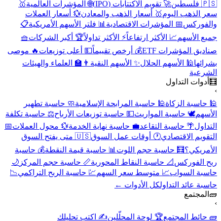
🇵🇸 فلسطين
🚀 تقويم الاكتتابات (IPO)
🌐 المؤشرات العالمية
🥇
سعر الذهب اليوم
🥇 أسعار الذهب والمعادن
💱 أسعار العملات
والفوركس
📅 المؤشرات الاقتصادية
📊 فلتر الأسهم الأمريكية
📋
جميع الأسهم
📈 الأكثر ارتفاعاً
⚡ الأكثر تداولاً
🏆 أكبر الشركات
🧺
صناديق المؤشرات ETF
💰 أرخص تقييماً
💵 أعلى توزيعات
🔥 موصى
بشرائها
🕌 الأسهم الحلال
✨ الأسهم النقية
👨‍🏫 العلماء والهيئات
الشرعية
🧮
أدوات التداول
›
🕌 حاسبة الزكاة
🕌 حاسبة المرابحة الإسلامية
🧼 حاسبة تطهير
الأسهم
🕊️ حاسبة المواريث
💵 حاسبة توزيعات الأرباح
⚖️ حاسبة تكلفة
التداول
🌴 حاسبة التقاعد
💼 حاسبة نهاية الخدمة
💱 محول العملات
📅
التقويم الاقتصادي
🕐 أوقات عمل السوق
🇺🇸 متى يفتح السوق
الأمريكي؟
🧮 حاسبة حجم اللوت
📊 حاسبة قيمة النقطة
💰 حاسبة
ربح الفوركس
📐 حاسبة النقاط المحورية
📏 حاسبة حجم المركز
🌙
حاسبة السواب
📈 متوسط سعر السهم
💹 حاسبة الربح التراكمي
📉
حاسبة عائد التداول
كل الأدوات ←
🧱
المجتمع
›
🧱 حائط المجتمع
🏆 لوحة المحلّلين
✍️ اكتب تحليلك