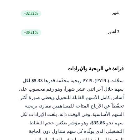
شهر
+32.72%
3 أشهر
+30.21%
قراءة في الربحية والإيرادات
سجّلت PYPL (PYPL) ربحية مخفّفة قدرها
$5.33
لكل
سهم خلال آخر اثني عشر شهراً، وهو رقم محسوب على
أساس كامل الأسهم القابلة للتحويل ويعطي صورة أكثر
تحفّظاً عن الأرباح المتاحة للمساهمين مقارنة بربحية
السهم الأساسية. وفي الوقت ذاته، بلغت الإيرادات لكل
سهم نحو
$35.86
، وهو مؤشر يعكس حجم النشاط
التشغيلي الذي يولّده كل سهم متداول دون الحاجة
للرجوع إلى البنود التفصيلية في القوائم المالية.