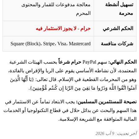
تسهيل أنشطة
معالجة مدفوعات للقمار والمحتوى
محرمة
المحرم
الحكم الشرعي
حرام - لا يجوز الاستثمار فيه
شركات منافسة
Square (Block)، Stripe، Visa، Mastercard
الحكم النهائي:
سهم PayPal
حرام شرعاً
بحسب الهيئات الشرعية
المعتمدة، لأن نشاطه الأساسي يقوم على الربا والإقراض بالفائدة،
وهو من المحرمات القطعية في الإسلام. قال تعالى: {يَا أَيُّهَا الَّذِينَ
آمَنُوا اتَّقُوا اللَّهَ وَذَرُوا مَا بَقِيَ مِنَ الرِّبَا إِن كُنتُم مُّؤْمِنِينَ}.
نصيحة للمستثمرين المسلمين:
يجب الابتعاد تماماً عن الاستثمار في
هذا السهم والبحث عن بدائل حلال في قطاع التكنولوجيا أو الخدمات
المالية المتوافقة مع الشريعة الإسلامية.
آخر تحديث: 9 آب 2026