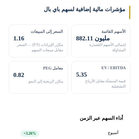
مؤشرات مالية إضافية لسهم باي بال
الأسهم القائمة
السعر إلى المبيعات
882.11 مليون
1.16
إجمالي الأسهم المُصدَرة
مكرّر الإيرادات (P/S) — السعر
المتداولة
مقابل مبيعات السهم
EV / EBITDA
معامل PEG
5.35
0.82
قيمة المنشأة مقابل الأرباح
مكرّر الربحية إلى النمو
التشغيلية
أداء السهم عبر الزمن
أسبوع
+3.26%