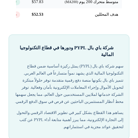
متوسط متحرك 200 يوم
$57.83
↑ فوق
(MA200)
هدف المحللين
$52.53
-11.1%
شركة باي بال PYPL ودورها في قطاع التكنولوجيا
المالية
سهم شركة باي بال (PYPL) يمثل ركيزة أساسية ضمن قطاع
التكنولوجيا المالية الذي يشهد نمواً متسارعاً في العالم العربي.
تتميز باي بال بكونها منصة دفع رقمية متقدمة توفر حلولاً مبتكرة
لتحويل الأموال وإجراء المعاملات الإلكترونية بأمان وفعالية. توفر
الشركة خدماتها لملايين المستخدمين حول العالم، مما يجعل سهمها
محط أنظار المستثمرين الباحثين عن فرص في سوق الدفع الرقمي.
يساهم هذا القطاع بشكل كبير في تطوير الاقتصاد الرقمي والتحول
إلى التجارة الإلكترونية، مما يبرز أهمية متابعة أداء PYPL عن كثب
لتحقيق عوائد مجزية في استثماراتهم.