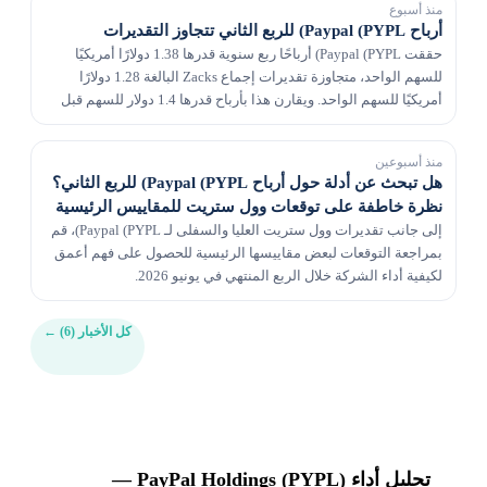
منذ أسبوع
أرباح Paypal (PYPL) للربع الثاني تتجاوز التقديرات
حققت Paypal (PYPL) أرباحًا ربع سنوية قدرها 1.38 دولارًا أمريكيًا
للسهم الواحد، متجاوزة تقديرات إجماع Zacks البالغة 1.28 دولارًا
أمريكيًا للسهم الواحد. ويقارن هذا بأرباح قدرها 1.4 دولار للسهم قبل
عام.
منذ أسبوعين
هل تبحث عن أدلة حول أرباح Paypal (PYPL) للربع الثاني؟
نظرة خاطفة على توقعات وول ستريت للمقاييس الرئيسية
إلى جانب تقديرات وول ستريت العليا والسفلى لـ Paypal (PYPL)، قم
بمراجعة التوقعات لبعض مقاييسها الرئيسية للحصول على فهم أعمق
لكيفية أداء الشركة خلال الربع المنتهي في يونيو 2026.
كل الأخبار (6)
←
تحليل أداء PayPal Holdings (PYPL) —