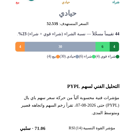
شراء
حيادي
بيع
حيادي
السعر المستهدف:
$52.53
44
تقييماً مسجَّلاً — نسبة الشراء (شراء قوي + شراء)
23%
.
4
30
6
4
شراء قوي (4)
شراء (6)
حيادي (30)
بيع (4)
التحليل الفني لسهم PYPL
مؤشرات فنية محسوبة آلياً من حركة سعر سهم باي بال
(PYPL) حتى 2026-08-07، تقرأ زخم السهم واتجاهه قصير
ومتوسط المدى.
مؤشر القوة النسبية RSI (14)
71.06
· سلبي