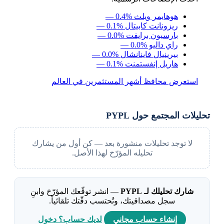
هوهايمر ويلث
— 0.4%
ريزونانت كابيتال
— 0.1%
بارسيون برايفت
— 0.0%
راي داليو
— 0.0%
بيرينيال فاينانشال
— 0.0%
هاريل إنفستمنت
— 0.1%
استعرض محافظ أشهر المستثمرين في العالم
تحليلات المجتمع حول PYPL
لا توجد تحليلات منشورة بعد — كن أول من يشارك
تحليله المؤرّخ لهذا الأصل.
شارك تحليلك لـ PYPL
— انشر توقّعك المؤرّخ وابنِ
سجل مصداقيتك، وتُحتسب دقّتك تلقائياً.
إنشاء حساب مجاني
لديك حساب؟ دخول