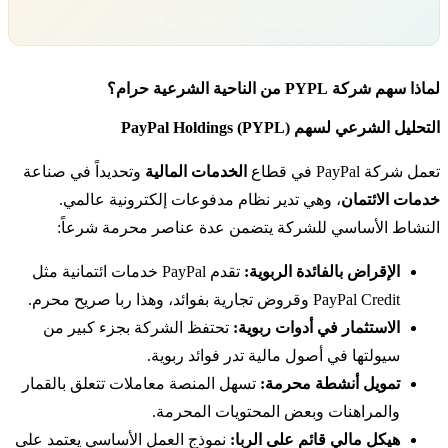
تداول بمسؤولية. رأس مالك معرّض للخطر.
لماذا سهم شركة PYPL من الناحية الشرعية حرام؟
التحليل الشرعي لسهم PayPal Holdings (PYPL)
تعمل شركة PayPal في قطاع
الخدمات المالية
وتحديداً في صناعة
خدمات الائتمان
، وهي تدير نظام مدفوعات إلكترونية عالمي.
النشاط الأساسي للشركة يتضمن عدة عناصر محرمة شرعاً:
الإقراض بالفائدة الربوية:
تقدم PayPal خدمات ائتمانية مثل
PayPal Credit وقروض تجارية بفوائد، وهذا ربا صريح محرم.
الاستثمار في أدوات ربوية:
تحتفظ الشركة بجزء كبير من
سيولتها في أصول مالية تدر فوائد ربوية.
تمويل أنشطة محرمة:
تسهل المنصة معاملات تتعلق بالقمار
والمراهنات وبعض المحتويات المحرمة.
هيكل مالي قائم على الربا:
نموذج العمل الأساسي يعتمد على