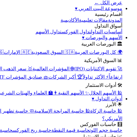
عرض الكل ←
▾
موسوعة البيت العربي
أقسام رئيسية
الأكاديمية
مقالات تعليمية
المدونة
أسواق التداول
تداول الأسهم
تداول الفوركس
أساسيات التداول
▾
الأسهم والبورصات
🏛️ البورصات العربية
مصر
🇦🇪 الإمارات
🇸🇦 السوق السعودية
🌍 كل البورصات العربية
📊 السوق الأمريكية
سعر الذهب اليوم
🌐 المؤشرات العالمية
🚀 تقويم الاكتتابات (IPO)
🧺 صناديق المؤشرات ETF
🏆 أكبر الشركات
⚡ الأكثر تداولاً
ارتفاعاً
🛠️ أدوات الاستثمار
‍🏫 العلماء والهيئات الشرعية
✨ الأسهم النقية
🕌 الأسهم الحلال
▾
أدوات التداول
🌟 الأبرز
سبة تطهير الأسهم
🕌 حاسبة المرابحة الإسلامية
🕌 حاسبة الزكاة
الأمريكي؟
🧮 حاسبات الفوركس
محورية
حاسبة ربح الفوركس
حاسبة قيمة النقطة
حاسبة حجم اللوت
📈 حاسبات الاستثمار