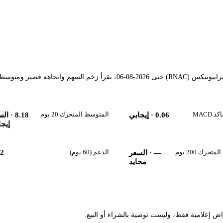
مؤشرات فنية محسوبة آلياً من حركة سعر سهم كارتيسيان ثيرابيوتيكس (RNAC) حتى 2026-08-06، تقرأ زخم السهم واتجاهه قصير ومتوس
MACD
المتوسط المتحرك 20 يوم
0.06
· إيجابي
8.18
· الس
إيجا
حرك 200 يوم
الدعم (60 يوم)
82
—
· السعر
محايد
راض إعلامية فقط، وليست توصية بالشراء أو البيع.