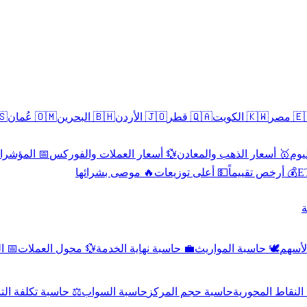
سطين
🇴🇲 عُمان
🇧🇭 البحرين
🇯🇴 الأردن
🇶🇦 قطر
🇰🇼 الكويت
🇪🇬 
 الاقتصادية
💱 أسعار العملات والفوركس
🥇 أسعار الذهب والمعادن
🥇 
🔥 موصى بشرائها
💵 أعلى توزيعات
💰 أرخص تقييماً

صادي
💱 محول العملات
💼 حاسبة نهاية الخدمة
🕊️ حاسبة المواريث
🧼 حا
اسبة تكلفة التداول
حاسبة السواب
حاسبة حجم المركز
حاسبة النقاط ال