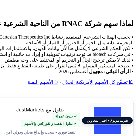
لماذا سهم شركة RNAC من الناحية الشرعية غير محدد؟
المحرمة بذاته مثل الخمر أو الخنزير أو القمار أو الأسلحة.
• لكن الحكم الشرعي لا يكتمل هنا لأن بيانات الديون، والاستثمارات ا
• في شركات biotech قد توجد ترتيبات تمويلية أو إيرادات جانبية أو استخدام مواد بحثية لا يمكن الجزم بحكمها دون إفصاح مالي رسمي دقيق.
• لذلك لا يمكن ترجيح الحِلّ أو التحريم أو المختلط على وجه مطمئن.
• نصيحة المستثمر المسلم: لا يُبنى القرار على طبيعة القطاع فقط، بل
•
الرأي النهائي: مجهول
أغسطس 2026
🕌 تصفّح كل الأسهم الأمريكية الحلال
·
✨ الأسهم النقية
تداول مع JustMarkets
✓ بدون عمولة
شريك موثوق • اختيار المحررين
✓ تداول الذهب والفوركس والأسهم
تنفيذ فوري • سحب وإيداع محلي ودولي آمن.