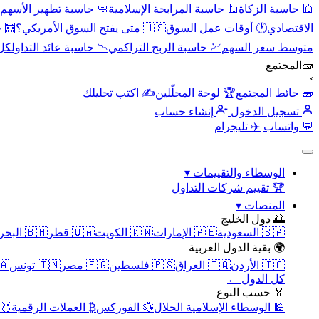
🕌 حاسبة الزكاة
🕌 حاسبة المرابحة الإسلامية
🧼 حاسبة تطهير الأسهم
الاقتصادي
🕐 أوقات عمل السوق
🇺🇸 متى يفتح السوق الأمريكي؟
🧮 
متوسط سعر السهم
💹 حاسبة الربح التراكمي
📉 حاسبة عائد التداول
كل 
🧱
المجتمع
›
🧱 حائط المجتمع
🏆 لوحة المحلّلين
✍️ اكتب تحليلك
تسجيل الدخول
إنشاء حساب
💬 واتساب
✈️ تليجرام
الوسطاء والتقييمات
▾
🏆 تقييم شركات التداول
المنصات
▾
🌅 دول الخليج
🇸🇦 السعودية
🇦🇪 الإمارات
🇰🇼 الكويت
🇶🇦 قطر
🇧🇭 البحرين
🌍 بقية الدول العربية
🇯🇴 الأردن
🇮🇶 العراق
🇵🇸 فلسطين
🇪🇬 مصر
🇹🇳 تونس
🇲🇦 
كل الدول ←
🏅 حسب النوع
🕌 الوسطاء الإسلامية الحلال
💱 الفوركس
₿ العملات الرقمية
🥇 