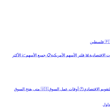
 فلسطين
 الاقتصادية
📊 فلتر الأسهم الأمريكية
📋 جميع الأسهم
📈 الأكثر
لتقويم الاقتصادي
🕐 أوقات عمل السوق
🇺🇸 متى يفتح السوق
داول