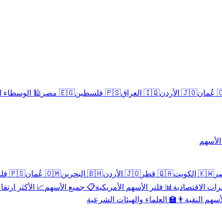
سلامية الحلال
🇪🇬 مصر
🇵🇸 فلسطين
🇮🇶 العراق
🇯🇴 الأردن
🇴
تداول 
🇵🇸 فلسطين
🇴🇲 عُمان
🇧🇭 البحرين
🇯🇴 الأردن
🇶🇦 قطر
🇰🇼 الكويت
 الأكثر ارتفاعاً
📋 جميع الأسهم
📊 فلتر الأسهم الأمريكية
📅 المؤشرات ا
👨‍🏫 العلماء والهيئات الشرعية
✨ الأسهم ال