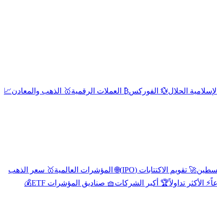
إسلامية الحلال
💱 الفوركس
₿ العملات الرقمية
🥇 الذهب والمعادن
📈
🚀 تقويم الاكتتابات (IPO)
🌐 المؤشرات العالمية
🥇 سعر الذهب
اً
⚡ الأكثر تداولاً
🏆 أكبر الشركات
🧺 صناديق المؤشرات ETF
💰