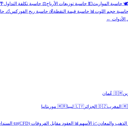
عد
⚖️ حاسبة تكلفة التداول
💵 حاسبة توزيعات الأرباح
🕊️ حاسبة المواريث
حورية
💰 حاسبة ربح الفوركس
📊 حاسبة قيمة النقطة
🧮 حاسبة حجم ال
كل الأدوا
🇴🇲 عُمان
🇲🇷 موريتانيا
🇱🇾 ليبيا
🇩🇿 الجزائر
🇲🇦 ا
 السندات
📊 العقود مقابل الفروقات (CFD)
📈 الأسهم
🥇 الذهب والمع