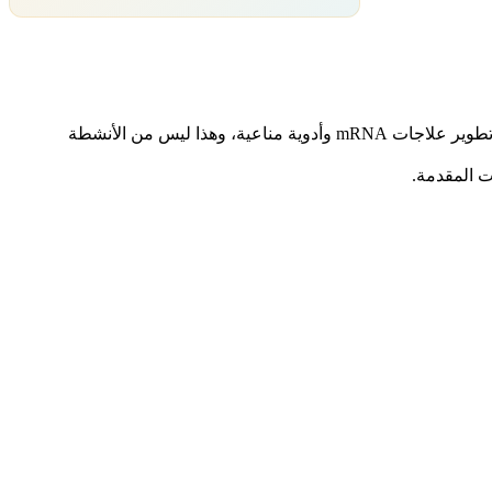
• بحسب الهيئات الشرعية المعتمدة، نشاط Cartesian Therapeutics Inc. يقع ضمن قطاع الرعاية الصحية والتكنولوجيا الحيوية، وهو في الأصل تطوير علاجات mRNA وأدوية مناعية، وهذا ليس من الأنشطة
ت المقدمة.