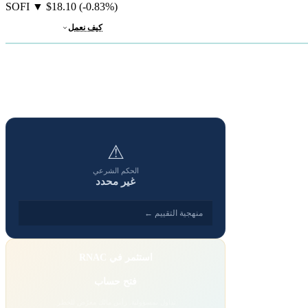
SOFI
▼
$18.10
(-0.83%)
كيف نعمل
⚠
الحكم الشرعي
غير محدد
منهجية التقييم ←
استثمر في RNAC
فتح حساب
تداول بمسؤولية. رأس مالك معرّض للخطر.