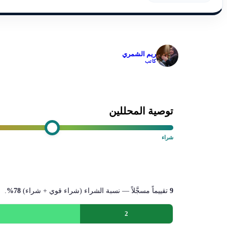
✓
ريم الشمري
كاتب
توصية المحللين
شراء
9
تقييماً مسجَّلاً — نسبة الشراء (شراء قوي + شراء)
78%
.
2