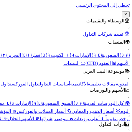
تخطي إلى المحتوى الرئيسي
✕
الوسطاء والتقييمات
🏆
›
🏆 تقييم شركات التداول
المنصات
🌍
›
 عُمان
🇧🇭 البحرين
🇶🇦 قطر
🇰🇼 الكويت
🇦🇪 الإمارات
🇸🇦 السعودية
📜 السندات
📊 العقود (CFD)
الأسهم
موسوعة البيت العربي
📚
›
الأسهم
تداول الفوركس
أساسيات التداول
الأكاديمية
مقالات تعليمية
المدونة
الأسهم والبورصات
📈
›
🇪🇬 مصر
🇦🇪 الإمارات
🇸🇦 السوق السعودية
🌍 كل البورصات العربية
لاقتصادية
💱 أسعار العملات والفوركس
🥇 أسعار الذهب والمعادن
اليوم
نقية
🕌 الأسهم الحلال
🔥 موصى بشرائها
💵 أعلى توزيعات
أرخص تقييماً
أدوات التداول
🧮
›