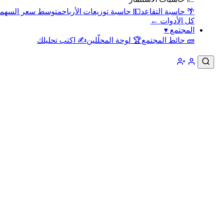
🌴 حاسبة التقاعد
💵 حاسبة توزيعات الأرباح
متوسط سعر السهم
كل الأدوات ←
المجتمع
▾
🧱 حائط المجتمع
🏆 لوحة المحلّلين
✍️ اكتب تحليلك