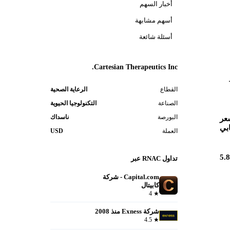
أخبار السهم
أسهم مشابهة
أسئلة شائعة
Cartesian Therapeutics Inc.
ط
القطاع
الرعاية الصحية
الصناعة
التكنولوجيا الحيوية
البورصة
ناسداك
عر
بي
العملة
USD
5.
تداول RNAC عبر
Capital.com - شركة
كابيتال
فتح حساب
4
★
شركة Exness منذ 2008
فتح حساب
4.5
★