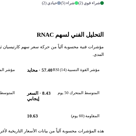
شراء قوي (2)
شراء (5)
حيادي (2)
التحليل الفني لسهم RNAC
المدى.
مؤشر القوة النسبية RSI (14)
مؤشر الماكد 
57.40
· محايد
المتوسط المتحرك 50 يوم
المتوسط المت
8.43
· السعر
إيجابي
المقاومة (60 يوم)
10.63
هذه المؤشرات محسوبة آلياً من بيانات الأسعار التاريخية لأغ