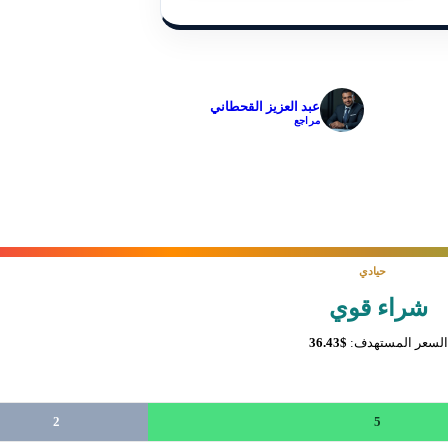
✓
عبد العزيز القحطاني
مراجع
حيادي
شراء قوي
السعر المستهدف:
$36.43
2
5