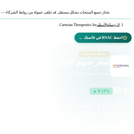
نختار جميع المنتجات بشكل مستقل. قد نتلقى عمولة من روابط الشركاء — لا ي
الرئيسية
الأسهم
Cartesian Therapeutics Inc.
←
احفظ RNAC في قائمتك
NASDAQ: RNAC
سعر سهم كارتيسيان ثيرابيوتيكس (NAC
Cartesian Therapeutics Inc. · الرعاية الصحية · ناسداك
$8.82
▲ 0.11%
سعر إغلاق
6 أغسطس 2026
-0.68
—
1.82 K
222.42 M
القيمة السوقية
حجم التداول
P/E
EPS