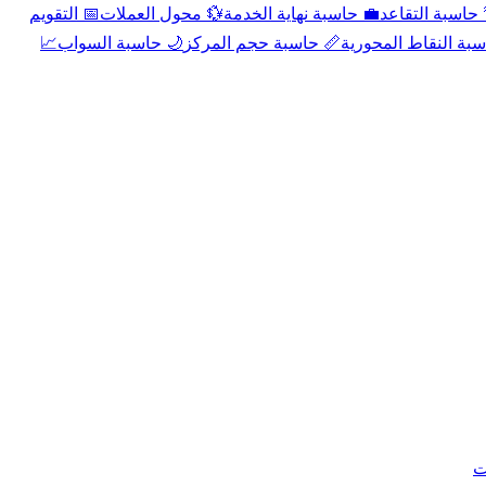
📅 التقويم
💱 محول العملات
💼 حاسبة نهاية الخدمة
🌴 حاسبة التقا
📈
🌙 حاسبة السواب
📏 حاسبة حجم المركز
📐 حاسبة النقاط الم
