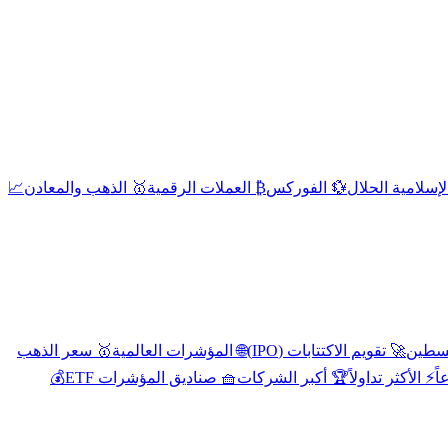
إسلامية الحلال
💱 الفوركس
₿ العملات الرقمية
🥇 الذهب والمعادن
📈
🚀 تقويم الاكتتابات (IPO)
🌐 المؤشرات العالمية
🥇 سعر الذهب
اً
⚡ الأكثر تداولاً
🏆 أكبر الشركات
🧺 صناديق المؤشرات ETF
💰