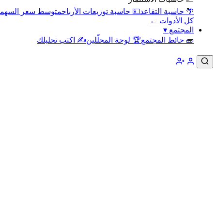
🌴 حاسبة التقاعد
💵 حاسبة توزيعات الأرباح
متوسط سعر السهم
كل الأدوات ←
المجتمع
▾
🧱 حائط المجتمع
🏆 لوحة المحلّلين
✍️ اكتب تحليلك