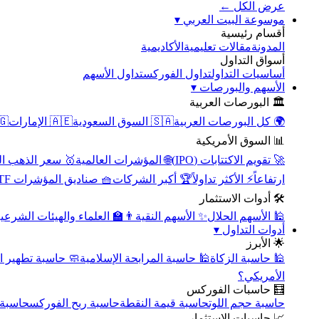
عرض الكل ←
▾
موسوعة البيت العربي
أقسام رئيسية
الأكاديمية
مقالات تعليمية
المدونة
أسواق التداول
تداول الأسهم
تداول الفوركس
أساسيات التداول
▾
الأسهم والبورصات
🏛️ البورصات العربية
مصر
🇦🇪 الإمارات
🇸🇦 السوق السعودية
🌍 كل البورصات العربية
📊 السوق الأمريكية
سعر الذهب اليوم
🌐 المؤشرات العالمية
🚀 تقويم الاكتتابات (IPO)
🧺 صناديق المؤشرات ETF
🏆 أكبر الشركات
⚡ الأكثر تداولاً
ارتفاعاً
🛠️ أدوات الاستثمار
‍🏫 العلماء والهيئات الشرعية
✨ الأسهم النقية
🕌 الأسهم الحلال
▾
أدوات التداول
🌟 الأبرز
سبة تطهير الأسهم
🕌 حاسبة المرابحة الإسلامية
🕌 حاسبة الزكاة
الأمريكي؟
🧮 حاسبات الفوركس
محورية
حاسبة ربح الفوركس
حاسبة قيمة النقطة
حاسبة حجم اللوت
📈 حاسبات الاستثمار