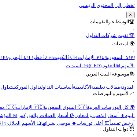
تخطي إلى المحتوى الرئيسي
✕
الوسطاء والتقييمات
🏆
›
🏆 تقييم شركات التداول
المنصات
🌍
›
 عُمان
🇧🇭 البحرين
🇶🇦 قطر
🇰🇼 الكويت
🇦🇪 الإمارات
🇸🇦 السعودية
📜 السندات
📊 العقود (CFD)
الأسهم
موسوعة البيت العربي
📚
›
الأسهم
تداول الفوركس
أساسيات التداول
الأكاديمية
مقالات تعليمية
المدونة
الأسهم والبورصات
📈
›
🇪🇬 مصر
🇦🇪 الإمارات
🇸🇦 السوق السعودية
🌍 كل البورصات العربية
لاقتصادية
💱 أسعار العملات والفوركس
🥇 أسعار الذهب والمعادن
اليوم
نقية
🕌 الأسهم الحلال
🔥 موصى بشرائها
💵 أعلى توزيعات
أرخص تقييماً
أدوات التداول
🧮
›