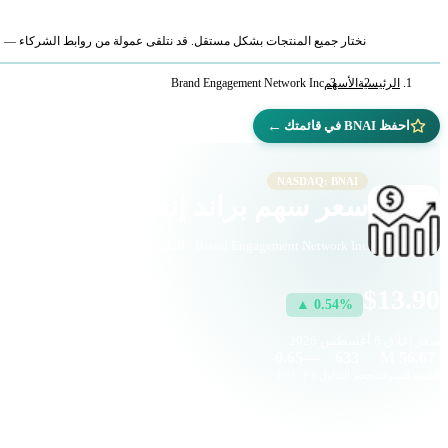
نختار جميع المنتجات بشكل مستقل. قد نتلقى عمولة من روابط الشركاء — لا ي
الرئيسية
الأسهم
Brand Engagement Network Inc
←
احفظ BNAI في قائمتك
NASDAQ: BNAI
سعر سهم براند إنغيجمنت نيتورك (BNAI
Brand Engagement Network Inc · التكنولوجيا · ناسداك
$13.90
▲ 0.54%
سعر إغلاق
6 أغسطس 2026
-0.65
—
633
56.67 M
القيمة السوقية
حجم التداول
P/E
EPS