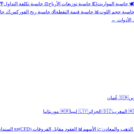
عد
⚖️ حاسبة تكلفة التداول
💵 حاسبة توزيعات الأرباح
🕊️ حاسبة المواريث
حورية
💰 حاسبة ربح الفوركس
📊 حاسبة قيمة النقطة
🧮 حاسبة حجم ال
كل الأدوا
🇴🇲 عُمان
🇲🇷 موريتانيا
🇱🇾 ليبيا
🇩🇿 الجزائر
🇲🇦 ا
 السندات
📊 العقود مقابل الفروقات (CFD)
📈 الأسهم
🥇 الذهب والمع