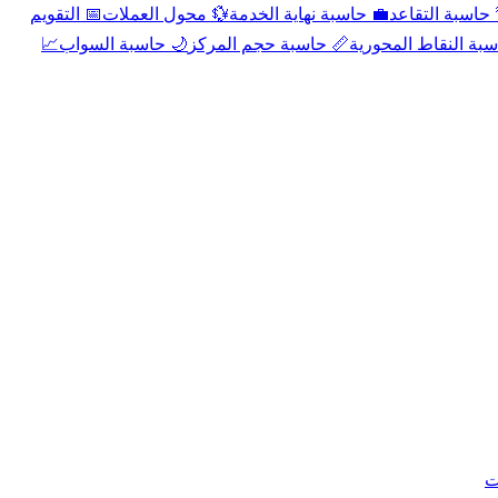
📅 التقويم
💱 محول العملات
💼 حاسبة نهاية الخدمة
🌴 حاسبة التقا
📈
🌙 حاسبة السواب
📏 حاسبة حجم المركز
📐 حاسبة النقاط الم
