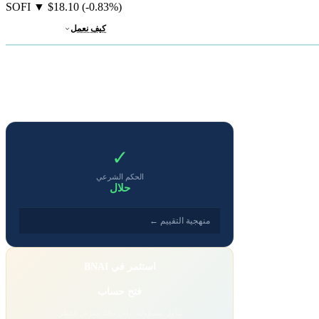
SOFI
▼
$18.10
(-0.83%)
كيف نعمل
✓
الحكم الشرعي
حلال
منهجية التقييم ←
استثمر في BNAI
فتح حساب
تداول بمسؤولية. رأس مالك معرّض للخطر.