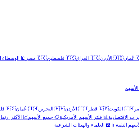
سلامية الحلال
🇪🇬 مصر
🇵🇸 فلسطين
🇮🇶 العراق
🇯🇴 الأردن
🇴
تداول 
🇵🇸 فلسطين
🇴🇲 عُمان
🇧🇭 البحرين
🇯🇴 الأردن
🇶🇦 قطر
🇰🇼 الكويت
 الأكثر ارتفاعاً
📋 جميع الأسهم
📊 فلتر الأسهم الأمريكية
📅 المؤشرات ا
👨‍🏫 العلماء والهيئات الشرعية
✨ الأسهم ال