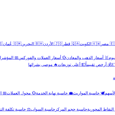
سطين
🇴🇲 عُمان
🇧🇭 البحرين
🇯🇴 الأردن
🇶🇦 قطر
🇰🇼 الكويت
🇪🇬 
 الاقتصادية
💱 أسعار العملات والفوركس
🥇 أسعار الذهب والمعادن
🥇 
🔥 موصى بشرائها
💵 أعلى توزيعات
💰 أرخص تقييماً

صادي
💱 محول العملات
💼 حاسبة نهاية الخدمة
🕊️ حاسبة المواريث
🧼 حا
اسبة تكلفة التداول
حاسبة السواب
حاسبة حجم المركز
حاسبة النقاط ال