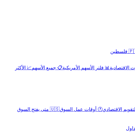
 فلسطين
 الاقتصادية
📊 فلتر الأسهم الأمريكية
📋 جميع الأسهم
📈 الأكثر
لتقويم الاقتصادي
🕐 أوقات عمل السوق
🇺🇸 متى يفتح السوق
داول