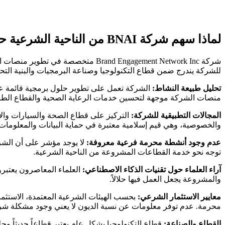
لماذا سهم شركة BNAI من الناحية الشرعية حلال؟
شركة Brand Engagement Network Inc
للشركة يندرج ضمن قطاع التكنولوجيا وصناعة البرمجيات والبنية التح
تحليل طبيعة النشاط:
الشركة تعمل على تطوير حلول برمجية قائمة على 
منصات الشركة موجهة لتحسين خدمات الرعاية الصحية والقطاع الطبي،
المجالات التطبيقية للشركة:
التركيز على قطاع الصحة والسيارات والإعل
والخصوصية، وهي قيم إسلامية معتبرة في حماية البيانات والمعلومات
عدم وجود أنشطة محرمة فرعية معروفة:
لا يوجد مؤشر على أن الشرك
توجه نحو خدمة القطاعات المشروعة من الناحية الشرعية.
آراء العلماء حول تقنيات الذكاء الاصطناعي:
العلماء المعاصرون يعتبرو
والمشروعة يجعل العمل فيها حلالاً.
معايير الاستثمار الشرعي:
بحسب الهيئات الشرعية المعتمدة، الاستثمار
محرمة. عدم توفر معلومات عن نسبة الديون لا يعني وجود مشكلة شرعية
القطاع والصناعة:
قطاع التكنولوجيا بشكل عام يعتبر قطاعاً حديثاً و