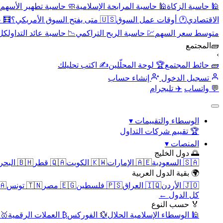
🕌 حاسبة الزكاة
🕌 حاسبة المرابحة الإسلامية
🧼 حاسبة تطهير الأسهم
الاقتصادي
🕐 أوقات عمل السوق
🇺🇸 متى يفتح السوق الأمريكي؟
🧮 
متوسط سعر السهم
💹 حاسبة الربح التراكمي
📉 حاسبة عائد التداول
كل 
🧱
المجتمع
›
🧱 حائط المجتمع
🏆 لوحة المحلّلين
✍️ اكتب تحليلك
تسجيل الدخول
إنشاء حساب
💬 واتساب
✈️ تليجرام
الوسطاء والتقييمات
▾
🏆 تقييم شركات التداول
المنصات
▾
🌅 دول الخليج
🇸🇦 السعودية
🇦🇪 الإمارات
🇰🇼 الكويت
🇶🇦 قطر
🇧🇭 البحرين
🌍 بقية الدول العربية
🇯🇴 الأردن
🇮🇶 العراق
🇵🇸 فلسطين
🇪🇬 مصر
🇹🇳 تونس
🇲🇦 
كل الدول ←
🏅 حسب النوع
🕌 الوسطاء الإسلامية الحلال
💱 الفوركس
₿ العملات الرقمية
🥇 