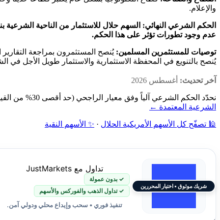
والإعلام.
الحكم الشرعي النهائي:
السهم حلال للاستثمار من الناحية الشرعية بن
عدم وجود تطورات تؤثر على هذا الحكم.
توصيات للمستثمرين المسلمين:
يُنصح المستثمرون بمراجعة التقارير ا
يُنصح بالتنويع في المحفظة الاستثمارية والاستثمار طويل الأجل في الشر
آخر تحديث:
أغسطس 2026
نحدّد الحكم الشرعي آلياً وفق معيار الراجحي (حد أقصى 30% من القيمة السوقية): فحص نشاط الشركة أولاً، ثم نسبة الديون ونسبة الإيرادات الربوية إلى القيمة السوقية — دون مراجعة بشرية.
الشرعية المعتمدة ←
🕌 تصفّح كل الأسهم الأمريكية الحلال
·
✨ الأسهم النقية
تداول مع JustMarkets
✓ بدون عمولة
شريك موثوق • اختيار المحررين
✓ تداول الذهب والفوركس والأسهم
تنفيذ فوري • سحب وإيداع محلي ودولي آمن.