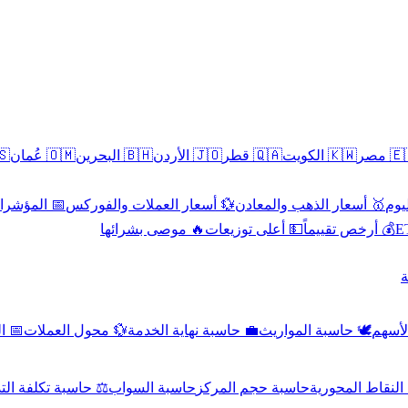
سطين
🇴🇲 عُمان
🇧🇭 البحرين
🇯🇴 الأردن
🇶🇦 قطر
🇰🇼 الكويت
🇪🇬 
 الاقتصادية
💱 أسعار العملات والفوركس
🥇 أسعار الذهب والمعادن
🥇 
🔥 موصى بشرائها
💵 أعلى توزيعات
💰 أرخص تقييماً

صادي
💱 محول العملات
💼 حاسبة نهاية الخدمة
🕊️ حاسبة المواريث
🧼 حا
اسبة تكلفة التداول
حاسبة السواب
حاسبة حجم المركز
حاسبة النقاط ال