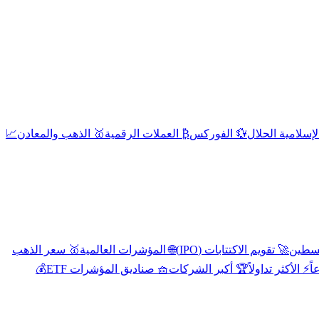
إسلامية الحلال
💱 الفوركس
₿ العملات الرقمية
🥇 الذهب والمعادن
📈
🚀 تقويم الاكتتابات (IPO)
🌐 المؤشرات العالمية
🥇 سعر الذهب
اً
⚡ الأكثر تداولاً
🏆 أكبر الشركات
🧺 صناديق المؤشرات ETF
💰