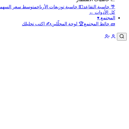
🌴 حاسبة التقاعد
💵 حاسبة توزيعات الأرباح
متوسط سعر السهم
كل الأدوات ←
المجتمع
▾
🧱 حائط المجتمع
🏆 لوحة المحلّلين
✍️ اكتب تحليلك