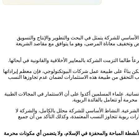
جية. النشاط الأساسي للشركة يتمثل في البحث والتطوير والإنتاج والتسويق
راض وتخفيف معاناة المرضى، وهو ما يتوافق مع مقاصد الشريعة
ً طالما التزمت الشركة بالمعايير الأخلاقية والقانونية في أبحاثها.
 لكن بناءً على طبيعة عمل شركات البيوتكنولوجي، فإن معظم إيراداتها
تطلب التحقق من طبيعة هذه الاستثمارات لضمان عدم تجاوزها النسب
إنسانية. علماء المسلمين أكدوا على أن الاستثمار في المجالات الطبية
حرمة أو تتعامل بالفائدة الربوية.
عية المتخصصة، فإن سهم Summit Therapeutics يُعتبر سهماً حلالاً من الناحية الشرعية. النشاط الأساسي للشركة محلل بالكامل، والشركة لا
رات ربوية تتجاوز النسب المعتمدة، وكذلك التأكد من أن جميع
ت الطبية يندرج ضمن الأنشطة المباحة والمحفزة في الإسلام، ولا يتضمن أي مكونات محرمة