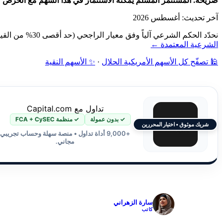
صريحة. المستثمر المسلم يمكنه الاستثمار في هذا السهم مع الحرص على م
آخر تحديث: أغسطس 2026
نحدّد الحكم الشرعي آلياً وفق معيار الراجحي (حد أقصى 30% من القيمة السوقية): فحص نشاط الشركة أولاً، ثم نسبة الديون ونسبة الإيرادات الربوية إلى القيمة السوقية — دون مراجعة بشرية.
الشرعية المعتمدة ←
🕌 تصفّح كل الأسهم الأمريكية الحلال
·
✨ الأسهم النقية
تداول مع Capital.com
✓ بدون عمولة
✓ منظمة FCA + CySEC
شريك موثوق • اختيار المحررين
+9,000 أداة تداول • منصة سهلة وحساب تجريبي
مجاني.
✓
سارة الزهراني
كاتب