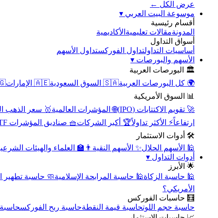
عرض الكل ←
▾
موسوعة البيت العربي
أقسام رئيسية
الأكاديمية
مقالات تعليمية
المدونة
أسواق التداول
تداول الأسهم
تداول الفوركس
أساسيات التداول
▾
الأسهم والبورصات
🏛️ البورصات العربية
مصر
🇦🇪 الإمارات
🇸🇦 السوق السعودية
🌍 كل البورصات العربية
📊 السوق الأمريكية
سعر الذهب اليوم
🌐 المؤشرات العالمية
🚀 تقويم الاكتتابات (IPO)
🧺 صناديق المؤشرات ETF
🏆 أكبر الشركات
⚡ الأكثر تداولاً
ارتفاعاً
🛠️ أدوات الاستثمار
‍🏫 العلماء والهيئات الشرعية
✨ الأسهم النقية
🕌 الأسهم الحلال
▾
أدوات التداول
🌟 الأبرز
سبة تطهير الأسهم
🕌 حاسبة المرابحة الإسلامية
🕌 حاسبة الزكاة
الأمريكي؟
🧮 حاسبات الفوركس
محورية
حاسبة ربح الفوركس
حاسبة قيمة النقطة
حاسبة حجم اللوت
📈 حاسبات الاستثمار