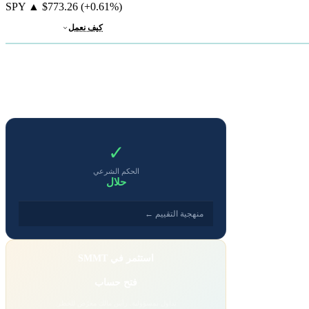
SPY
▲
$773.26
(+0.61%)
كيف نعمل
✓
الحكم الشرعي
حلال
منهجية التقييم ←
استثمر في SMMT
فتح حساب
تداول بمسؤولية. رأس مالك معرّض للخطر.