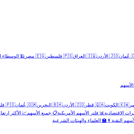
سلامية الحلال
🇪🇬 مصر
🇵🇸 فلسطين
🇮🇶 العراق
🇯🇴 الأردن
🇴
تداول 
🇵🇸 فلسطين
🇴🇲 عُمان
🇧🇭 البحرين
🇯🇴 الأردن
🇶🇦 قطر
🇰🇼 الكويت
 الأكثر ارتفاعاً
📋 جميع الأسهم
📊 فلتر الأسهم الأمريكية
📅 المؤشرات ا
👨‍🏫 العلماء والهيئات الشرعية
✨ الأسهم ال