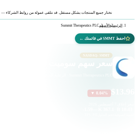
نختار جميع المنتجات بشكل مستقل. قد نتلقى عمولة من روابط الشركاء — لا ي
الرئيسية
الأسهم
Summit Therapeutics PLC
←
احفظ SMMT في قائمتك
NASDAQ: SMMT
سعر سهم سوميت ثيرابيوتكس (SMMT)
Summit Therapeutics PLC · الرعاية الصحية · ناسداك
$13.96
▼ 0.04%
سعر إغلاق
7 أغسطس 2026
-1.59
—
367.1 K
10.43 B
القيمة السوقية
حجم التداول
P/E
EPS