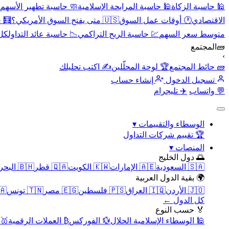
🕌 حاسبة الزكاة
🕌 حاسبة المرابحة الإسلامية
🧼 حاسبة تطهير الأسهم
الاقتصادي
🕐 أوقات عمل السوق
🇺🇸 متى يفتح السوق الأمريكي؟
🧮 
متوسط سعر السهم
💹 حاسبة الربح التراكمي
📉 حاسبة عائد التداول
كل 
🧱
المجتمع
›
🧱 حائط المجتمع
🏆 لوحة المحلّلين
✍️ اكتب تحليلك
تسجيل الدخول
إنشاء حساب
💬 واتساب
✈️ تليجرام
الوسطاء والتقييمات
▾
🏆 تقييم شركات التداول
المنصات
▾
🌅 دول الخليج
🇸🇦 السعودية
🇦🇪 الإمارات
🇰🇼 الكويت
🇶🇦 قطر
🇧🇭 البحرين
🌍 بقية الدول العربية
🇯🇴 الأردن
🇮🇶 العراق
🇵🇸 فلسطين
🇪🇬 مصر
🇹🇳 تونس
🇲🇦 
كل الدول ←
🏅 حسب النوع
🕌 الوسطاء الإسلامية الحلال
💱 الفوركس
₿ العملات الرقمية
🥇 