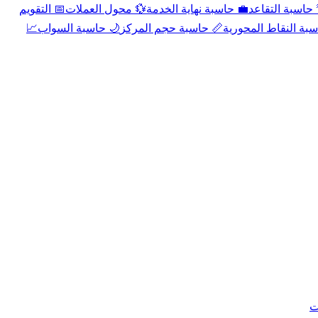
📅 التقويم
💱 محول العملات
💼 حاسبة نهاية الخدمة
🌴 حاسبة التقا
📈
🌙 حاسبة السواب
📏 حاسبة حجم المركز
📐 حاسبة النقاط الم
