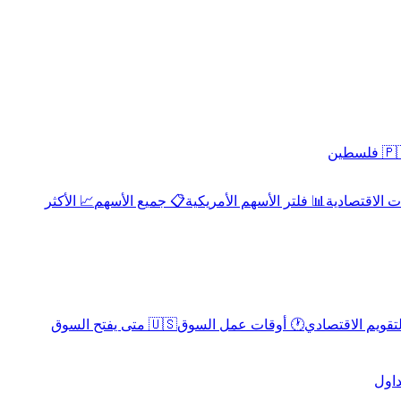
 فلسطين
 الاقتصادية
📊 فلتر الأسهم الأمريكية
📋 جميع الأسهم
📈 الأكثر
لتقويم الاقتصادي
🕐 أوقات عمل السوق
🇺🇸 متى يفتح السوق
داول