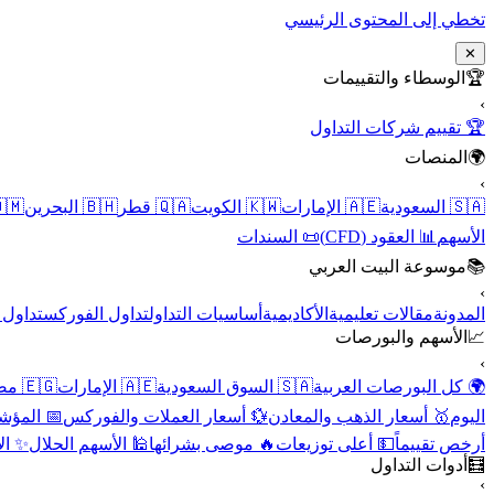
تخطي إلى المحتوى الرئيسي
✕
الوسطاء والتقييمات
🏆
›
🏆 تقييم شركات التداول
المنصات
🌍
›
 عُمان
🇧🇭 البحرين
🇶🇦 قطر
🇰🇼 الكويت
🇦🇪 الإمارات
🇸🇦 السعودية
📜 السندات
📊 العقود (CFD)
الأسهم
موسوعة البيت العربي
📚
›
الأسهم
تداول الفوركس
أساسيات التداول
الأكاديمية
مقالات تعليمية
المدونة
الأسهم والبورصات
📈
›
🇪🇬 مصر
🇦🇪 الإمارات
🇸🇦 السوق السعودية
🌍 كل البورصات العربية
لاقتصادية
💱 أسعار العملات والفوركس
🥇 أسعار الذهب والمعادن
اليوم
نقية
🕌 الأسهم الحلال
🔥 موصى بشرائها
💵 أعلى توزيعات
أرخص تقييماً
أدوات التداول
🧮
›