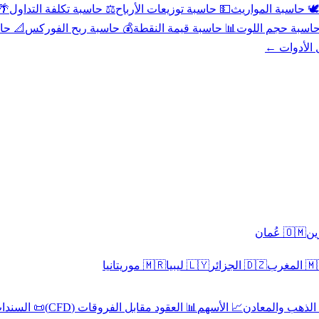
عد
⚖️ حاسبة تكلفة التداول
💵 حاسبة توزيعات الأرباح
🕊️ حاسبة المواريث
حورية
💰 حاسبة ربح الفوركس
📊 حاسبة قيمة النقطة
🧮 حاسبة حجم ال
كل الأدوا
🇴🇲 عُمان
🇲🇷 موريتانيا
🇱🇾 ليبيا
🇩🇿 الجزائر
🇲🇦 ا
 السندات
📊 العقود مقابل الفروقات (CFD)
📈 الأسهم
🥇 الذهب والمع