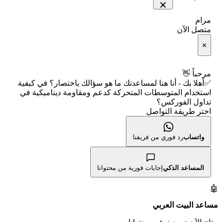
📋 جميع الأسهم
شركات التداول النصابة
🧮 حاسبة متوسط سعر السهم
مرام
🕌 الأسهم الحلال
متصل الآن
الإبلاغ عن شركة نصابة
📅 التقويم الاقتصادي
✕
👨‍🏫 العلماء والهيئات الشرعية
شروط الاستخدام
🕐 أوقات عمل السوق
مرحباً 👋
✅أهلا بك - أنا هنا لمساعدتك ما هو سؤالك باختصار؟ في كيفية
سياسة الخصوصية
🇺🇸 متى يفتح السوق الأمريكي؟
استخدام المتوسطات المتحركة كدعم ومقاومة ديناميكية في
تداول الفوركس؟
اختر طريقة التواصل
🛠️ كل الأدوات
واتساب
رد فوري من فريقنا
المساعد الذكي
إجابات فورية من محتوانا
🤖
مساعد البيت العربي