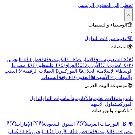
تخطي إلى المحتوى الرئيسي
✕
🏆
الوسطاء والتقييمات
›
🏆 تقييم شركات التداول
🌍
المنصات
›
🇸🇦 السعودية
🇦🇪 الإمارات
🇰🇼 الكويت
🇶🇦 قطر
🇧🇭 البحرين
🇴🇲 عُمان
🇯🇴 الأردن
🇮🇶 العراق
🇵🇸 فلسطين
🇪🇬 مصر
🕌
الوسطاء الإسلامية الحلال
💱 الفوركس
₿ العملات الرقمية
🥇 الذهب
والمعادن
📈 الأسهم
📊 العقود (CFD)
📜 السندات
📚
موسوعة البيت العربي
›
المدونة
مقالات تعليمية
الأكاديمية
أساسيات التداول
تداول
الفوركس
تداول الأسهم
📈
الأسهم والبورصات
›
🌍 كل البورصات العربية
🇸🇦 السوق السعودية
🇦🇪 الإمارات
🇪🇬
مصر
🇰🇼 الكويت
🇶🇦 قطر
🇯🇴 الأردن
🇧🇭 البحرين
🇴🇲 عُمان