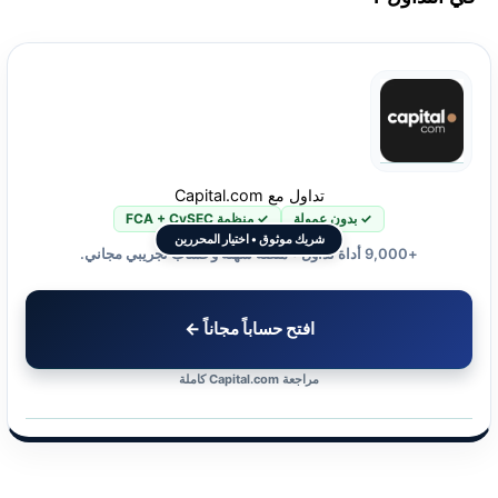
تداول مع Capital.com
✓ بدون عمولة
✓ منظمة FCA + CySEC
شريك موثوق • اختيار المحررين
+9,000 أداة تداول • منصة سهلة وحساب تجريبي مجاني.
افتح حساباً مجاناً ←
مراجعة Capital.com كاملة