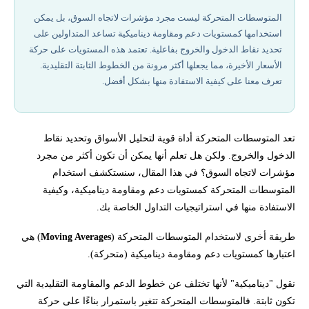
اختراق الدعم والمقاومة الديناميكية
المتوسطات المتحركة ليست مجرد مؤشرات لاتجاه السوق، بل يمكن
استخدامها كمستويات دعم ومقاومة ديناميكية تساعد المتداولين على
إخلاء المسؤولية وتنويه المخاطر
تحديد نقاط الدخول والخروج بفاعلية. تعتمد هذه المستويات على حركة
الأسعار الأخيرة، مما يجعلها أكثر مرونة من الخطوط الثابتة التقليدية.
هل لديك استفسار حول استخدام المتوسطات المتحركة في التداول ؟
تعرف معنا على كيفية الاستفادة منها بشكل أفضل.
تعد المتوسطات المتحركة أداة قوية لتحليل الأسواق وتحديد نقاط
الدخول والخروج. ولكن هل تعلم أنها يمكن أن تكون أكثر من مجرد
مؤشرات لاتجاه السوق؟ في هذا المقال، سنستكشف استخدام
المتوسطات المتحركة كمستويات دعم ومقاومة ديناميكية، وكيفية
الاستفادة منها في استراتيجيات التداول الخاصة بك.
طريقة أخرى لاستخدام المتوسطات المتحركة (
Moving Averages
) هي
اعتبارها كمستويات دعم ومقاومة ديناميكية (متحركة).
نقول "ديناميكية" لأنها تختلف عن خطوط الدعم والمقاومة التقليدية التي
تكون ثابتة. فالمتوسطات المتحركة تتغير باستمرار بناءًا على حركة