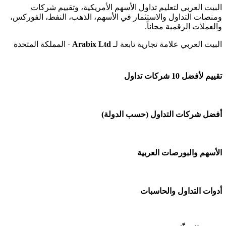
البيت العربي لتعليم تداول الأسهم الأمريكية، وتقييم شركات
ومنصات التداول والاستثمار في الأسهم، الذهب، النفط، الفوركس،
والعملات الرقمية مجاناً.
البيت العربي علامة تجارية تابعة لـ
Arabix Ltd
· المملكة المتحدة
تقييم لأفضل 10 شركات تداول
شركة Capital.com
أفضل شركات التداول (حسب الدولة)
افاتريد AvaTrade
شركات تداول في السعودية
الأسهم والبورصات العربية
اكسنس Exness
شركات تداول في الإمارات
منصة بينانس
🌍 كل البورصات العربية
أدوات التداول والحاسبات
شركات تداول في الكويت
Bybit باي بت
🇸🇦 السوق السعودية
شركات تداول في قطر