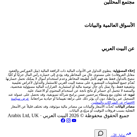
🕌 حاسبة الزكاة
مجتمع المحلّلين
شركة Xm
🇦🇪 أسواق الإمارات
شركات تداول في البحرين
💱 محول العملات
شركة Okx
🇪🇬 البورصة المصرية
🧱 حائط المجتمع
الأسواق العالمية والبيانات
شركات تداول في عُمان
🧮 حاسبة حجم اللوت
اكس تي بي XTB
🇰🇼 بورصة الكويت
🏆 لوحة المحلّلين
شركات تداول في الأردن
📊 حاسبة قيمة النقطة
🌐 المؤشرات العالمية
عن البيت العربي
انتراكتيف بروكرز IBKR
🇶🇦 بورصة قطر
✍️ اكتب تحليلك
شركات تداول في العراق
💰 حاسبة ربح الفوركس
🥇 سعر الذهب اليوم
🇯🇴 بورصة عمّان
من نحن
إخلاء المسؤولية
: ينطوي التداول في الأدوات المالية ذات الرافعة المالية (مثل الفوركس والعقود
شركات تداول في فلسطين
📌 حاسبة النقاط المحورية
مقابل الفروقات) على مستوى عالٍ من المخاطر وقد يؤدي إلى خسارة رأس المال جزئيًا أو كليًا.
🥇 أسعار الذهب والمعادن
ننصح بالتداول فقط بعد فهم كامل لطبيعة المخاطر وعدم استخدام أموال لا يمكنك تحمل خسارتها.
🇧🇭 بورصة البحرين
تُقدَّم جميع المعلومات المنشورة على منصة البيت العربي للاستثمار والتداول لأغراض تعليمية
تواصل معنا
شركات تداول في مصر
وتثقيفية فقط، ولا تمثل بأي حال توصية مالية أو استثمارية. القرارات المالية مسؤولية شخصية،
📏 حاسبة حجم المركز
والمنصة لا تتحمل أي خسائر أو نتائج ناتجة عن استخدام المحتوى أو الاعتماد عليه.
💱 أسعار العملات والفوركس
تنويه
: قد نتعاون مع وسطاء مرخصين ضمن برامج شراكة تسويقية، وقد نحصل على عمولة عند
🇴🇲 بورصة مسقط
التسجيل عبر روابطنا، دون أن يؤثر ذلك على نزاهة تقييماتنا أو حيادية مراجعاتنا.
عرض سياسة
فريق المؤلفين
الإفصاح عن الشراكات والمعلنين
.
🔄 حاسبة تكلفة السواب
💵 سعر الريال السعودي في مصر
مصادر البيانات
: تُحدَّث الأسعار والبيانات من مصادر مالية موثوقة، وقد تختلف قليلاً عن الأسعار
🇵🇸 بورصة فلسطين
الفعلية بسبب فروقات التوقيت أو مزوّدي البيانات.
مقالات تعليمية
جميع الحقوق محفوظة © 2026 البيت العربي ·
Arabix Ltd, UK
📈 حاسبة عائد التداول
📅 المؤشرات الاقتصادية
فحص الأسهم الأمريكية الشرعي
سياسة تقييم الشركات
📊 حاسبة الربح التراكمي
تداول الآن