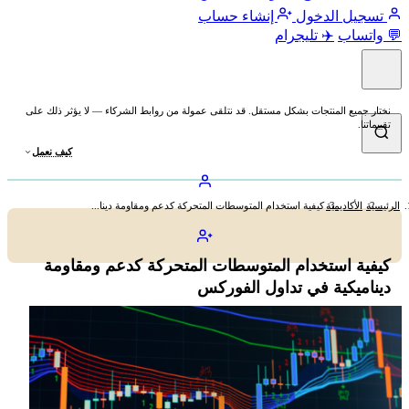
تسجيل الدخول
إنشاء حساب
💬 واتساب
✈️ تليجرام
نختار جميع المنتجات بشكل مستقل. قد نتلقى عمولة من روابط الشركاء — لا يؤثر ذلك على
تقييماتنا.
كيف نعمل
الرئيسية
الأكاديمية
كيفية استخدام المتوسطات المتحركة كدعم ومقاومة دينا...
كيفية استخدام المتوسطات المتحركة كدعم ومقاومة
ديناميكية في تداول الفوركس