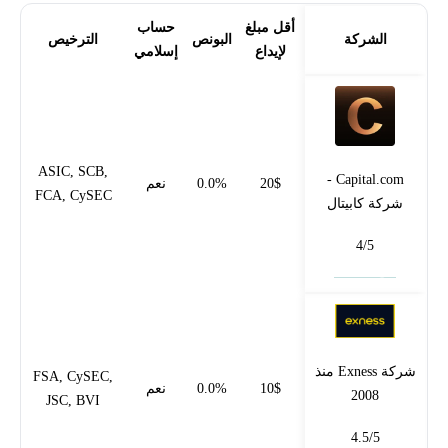
أقل مبلغ
حساب
الشركة
البونص
الترخيص
لإيداع
إسلامي
ASIC, SCB,
Capital.com -
20$
0.0%
نعم
FCA, CySEC
شركة كابيتال
4/5
فتح حساب
شركة Exness منذ
FSA, CySEC,
10$
0.0%
نعم
2008
JSC, BVI
4.5/5