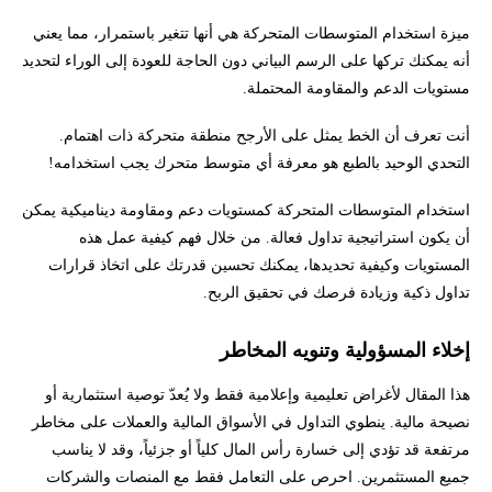
ميزة استخدام المتوسطات المتحركة هي أنها تتغير باستمرار، مما يعني
أنه يمكنك تركها على الرسم البياني دون الحاجة للعودة إلى الوراء لتحديد
مستويات الدعم والمقاومة المحتملة.
أنت تعرف أن الخط يمثل على الأرجح منطقة متحركة ذات اهتمام.
التحدي الوحيد بالطبع هو معرفة أي متوسط متحرك يجب استخدامه!
استخدام المتوسطات المتحركة كمستويات دعم ومقاومة ديناميكية يمكن
أن يكون استراتيجية تداول فعالة. من خلال فهم كيفية عمل هذه
المستويات وكيفية تحديدها، يمكنك تحسين قدرتك على اتخاذ قرارات
تداول ذكية وزيادة فرصك في تحقيق الربح.
إخلاء المسؤولية وتنويه المخاطر
هذا المقال لأغراض تعليمية وإعلامية فقط ولا يُعدّ توصية استثمارية أو
نصيحة مالية. ينطوي التداول في الأسواق المالية والعملات على مخاطر
مرتفعة قد تؤدي إلى خسارة رأس المال كلياً أو جزئياً، وقد لا يناسب
جميع المستثمرين. احرص على التعامل فقط مع المنصات والشركات