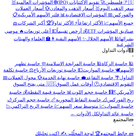
🇵🇸 فلسطين
🚀 تقويم الاكتتابات (IPO)
🌐 المؤشرات العالمية
🥇
سعر الذهب اليوم
🥇 أسعار الذهب والمعادن
💱 أسعار العملات
والفوركس
📅 المؤشرات الاقتصادية
📊 فلتر الأسهم الأمريكية
📋
جميع الأسهم
📈 الأكثر ارتفاعاً
⚡ الأكثر تداولاً
🏆 أكبر الشركات
🧺
صناديق المؤشرات ETF
💰 أرخص تقييماً
💵 أعلى توزيعات
🔥 موصى
بشرائها
🕌 الأسهم الحلال
✨ الأسهم النقية
👨‍🏫 العلماء والهيئات
الشرعية
🧮
أدوات التداول
›
🕌 حاسبة الزكاة
🕌 حاسبة المرابحة الإسلامية
🧼 حاسبة تطهير
الأسهم
🕊️ حاسبة المواريث
💵 حاسبة توزيعات الأرباح
⚖️ حاسبة تكلفة
التداول
🌴 حاسبة التقاعد
💼 حاسبة نهاية الخدمة
💱 محول العملات
📅
التقويم الاقتصادي
🕐 أوقات عمل السوق
🇺🇸 متى يفتح السوق
الأمريكي؟
🧮 حاسبة حجم اللوت
📊 حاسبة قيمة النقطة
💰 حاسبة
ربح الفوركس
📐 حاسبة النقاط المحورية
📏 حاسبة حجم المركز
🌙
حاسبة السواب
📈 متوسط سعر السهم
💹 حاسبة الربح التراكمي
📉
حاسبة عائد التداول
كل الأدوات ←
🧱
المجتمع
›
🧱 حائط المجتمع
🏆 لوحة المحلّلين
✍️ اكتب تحليلك