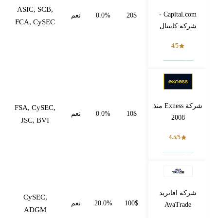
ASIC, SCB,
Capital.com -
20$
0.0%
نعم
FCA, CySEC
شركة كابيتال
4/5
فتح حساب
شركة Exness منذ
FSA, CySEC,
10$
0.0%
نعم
2008
JSC, BVI
4.5/5
فتح حساب
شركة افاتريد
CySEC,
100$
20.0%
نعم
AvaTrade
ADGM