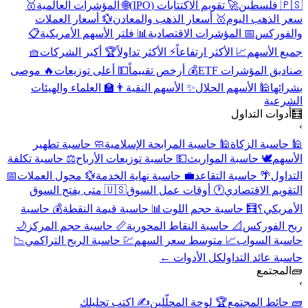
🇵🇸 فلسطين
🚀 تقويم الاكتتابات (IPO)
🌐 المؤشرات العالمية
🥇
سعر الذهب اليوم
🥇 أسعار الذهب والمعادن
💱 أسعار العملات
والفوركس
📅 المؤشرات الاقتصادية
📊 فلتر الأسهم الأمريكية
📋
جميع الأسهم
📈 الأكثر ارتفاعاً
⚡ الأكثر تداولاً
🏆 أكبر الشركات
🧺
صناديق المؤشرات ETF
💰 أرخص تقييماً
💵 أعلى توزيعات
🔥 موصى
بشرائها
🕌 الأسهم الحلال
✨ الأسهم النقية
👨‍🏫 العلماء والهيئات
الشرعية
🧮
أدوات التداول
›
🕌 حاسبة الزكاة
🕌 حاسبة المرابحة الإسلامية
🧼 حاسبة تطهير
الأسهم
🕊️ حاسبة المواريث
💵 حاسبة توزيعات الأرباح
⚖️ حاسبة تكلفة
التداول
🌴 حاسبة التقاعد
💼 حاسبة نهاية الخدمة
💱 محول العملات
📅
التقويم الاقتصادي
🕐 أوقات عمل السوق
🇺🇸 متى يفتح السوق
الأمريكي؟
🧮 حاسبة حجم اللوت
📊 حاسبة قيمة النقطة
💰 حاسبة
ربح الفوركس
📐 حاسبة النقاط المحورية
📏 حاسبة حجم المركز
🌙
حاسبة السواب
📈 متوسط سعر السهم
💹 حاسبة الربح التراكمي
📉
حاسبة عائد التداول
كل الأدوات ←
🧱
المجتمع
›
🧱 حائط المجتمع
🏆 لوحة المحلّلين
✍️ اكتب تحليلك