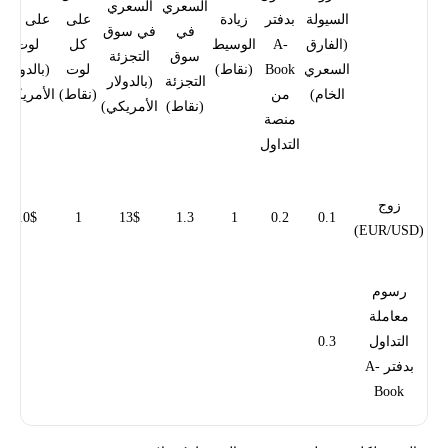
السعري
السعري
السيولة
بدفتر
زيادة
على
على كل
في
في سوق
(الفارق
A-
الوسيط
كل
لوت
سوق
التجزئة
السعري
Book
(نقاط)
لوت
(بالدولار
التجزئة
(بالدولار
الخام)
من
(نقاط)
الأمريكي)
(نقاط)
الأمريكي)
منصة
التداول
زوج
10$
1
13$
1.3
1
0.2
0.1
(EUR/USD)
رسوم
معاملة
التداول
0.3
بدفتر A-
Book