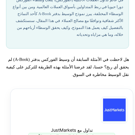
دورا حيويا في ربط المتداولين بأسواق العملات العالمية. ومن بين أنواع
كيف يحقق وسطاء الفوركس بدفتر (A-Book) الأرباح؟
الوسطاء المختلفة، يبرز نموذج الوسيط بدفتر A-Book كأحد النماذج
الأكثر شفافية وتوافقًا مع مصالح العملاء. في هذا المقال، سنستكشف
مثال على زيادة السعر: شراء زوج العملات (EUR/USD)
بالتفصيل كيف يعمل هذا النموذج، وكيف يحقق الوسطاء أرباحهم من
خلاله، وما هي مزاياه وتحدياته
أفضل شركات تداول مرخصة في 2026
كيف يحقق الوسيط بدفتر A-Book أرباحه
هل لاحظت في الأمثلة السابقة أن وسيط الفوركس بدفتر (A-Book) لم
يحقق أي ربح؟ حسنا، لقد عرضنا الأمثلة بهذه الطريقة للتركيز على كيفية
إخلاء المسؤولية وتنويه المخاطر
نقل الوسيط مخاطره في السوق.
تحتاج لاستشارة لمعرفة كيفية تداول الفوركس؟
تداول مع JustMarkets