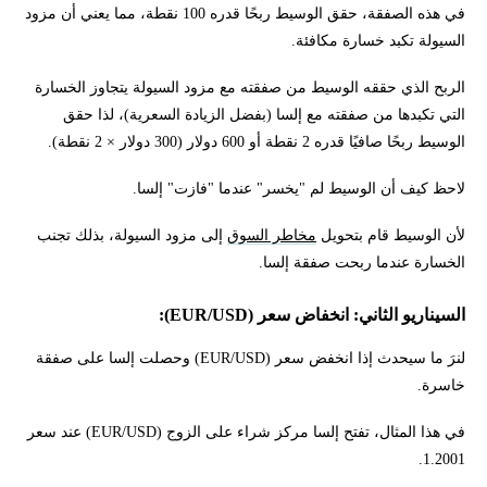
في هذه الصفقة، حقق الوسيط ربحًا قدره 100 نقطة، مما يعني أن مزود
السيولة تكبد خسارة مكافئة.
الربح الذي حققه الوسيط من صفقته مع مزود السيولة يتجاوز الخسارة
التي تكبدها من صفقته مع إلسا (بفضل الزيادة السعرية)، لذا حقق
الوسيط ربحًا صافيًا قدره 2 نقطة أو 600 دولار (300 دولار × 2 نقطة).
لاحظ كيف أن الوسيط لم "يخسر" عندما "فازت" إلسا.
لأن الوسيط قام بتحويل
مخاطر السوق
إلى مزود السيولة، بذلك تجنب
الخسارة عندما ربحت صفقة إلسا.
السيناريو الثاني: انخفاض سعر (EUR/USD):
لنرَ ما سيحدث إذا انخفض سعر (EUR/USD) وحصلت إلسا على صفقة
خاسرة.
في هذا المثال، تفتح إلسا مركز شراء على الزوج (EUR/USD) عند سعر
1.2001.