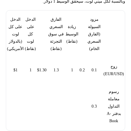
وبالنسبة لكل ميني لوت، سيحقق الوسيط 1 دولار.
مزود
الفارق
الدخل
الدخل
السيولة
زيادة
السعري
على
على كل
(الفارق
الوسيط
في سوق
كل
لوت
السعري
(نقاط)
التجزئة
لوت
(بالدولار
الخام)
(نقاط)
(نقاط)
الأمريكي)
زوج
$1
1
$1.30
1.3
1
0.2
0.1
(EUR/USD)
رسوم
معاملة
التداول
0.3
بدفتر A-
Book