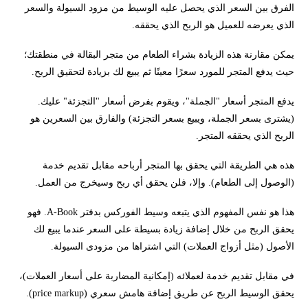
الفرق بين السعر الذي يحصل عليه الوسيط من مزود السيولة والسعر
الذي يعرضه للعميل هو الربح الذي يحققه.
يمكن مقارنة هذه الزيادة بشراء الطعام من متجر البقالة في منطقتك؛
حيث يدفع المتجر للمورد سعرًا معينًا ثم يبيع لك بزيادة لتحقيق الربح.
يدفع المتجر أسعار "الجملة"، ويقوم بفرض أسعار "التجزئة" عليك.
(يشترى بسعر الجملة، ويبيع بسعر التجزئة) والفارق بين السعرين هو
الربح الذي يحققه المتجر.
هذه هي الطريقة التي يحقق بها المتجر أرباحه مقابل تقديم خدمة
(الوصول إلى الطعام). وإلا، فلن يحقق أي ربح وسيخرج من العمل.
هذا هو نفس المفهوم الذي يتبعه وسيط الفوركس بدفتر A-Book. فهو
يحقق الربح من خلال إضافة زيادة بسيطة على السعر عندما يبيع لك
الأصول (مثل أزواج العملات) التي اشتراها من مزودى السيولة.
في مقابل تقديم خدمة لعملائه (إمكانية المضاربة على أسعار العملات)،
يحقق الوسيط الربح عن طريق إضافة هامش سعري (price markup).