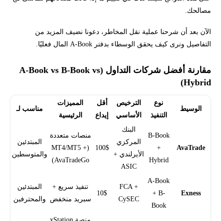
مصالحك.
الآن بعد أن شرحنا عملية نقل المخاطر، دعونا نضيف المزيد من
التفاصيل ونرى كيف يحقق الوسطاء بدفتر A-Book المال فعليًا.
مقارنة أفضل شركات التداول (A-Book vs B-Book vs
Hybrid)
نوع
الترخيص
أقل
المميزات
الوسيط
مناسب لـ
التنفيذ
الأساسي
إيداع
الرئيسية
البنك
B-Book
منصات متعددة
المركزي
المبتدئين
(MT4/MT5 +
100$
+
AvaTrade
الأيرلندي +
والمتوسطين
AvaTradeGo)
Hybrid
ASIC
A-Book
FCA +
تنفيذ سريع +
المبتدئين
10$
+ B-
Exness
CySEC
سبريد منخفض
والمحترفين
Book
منصة xStation