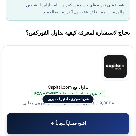
Book على قدرته على جذب عدد كبير من المتداولين النشطين
والمربحين، مما يخلق بيئة تداول أكثر إيجابية للجميع.
تحتاج لاستشارة لمعرفة كيفية تداول الفوركس؟
تداول مع Capital.com
✓ بدون عمولة
✓ منظمة FCA + CySEC
شريك موثوق • اختيار المحررين
+9,000 أداة تداول • منصة سهلة وحساب تجريبي مجاني.
افتح حساباً مجاناً ←