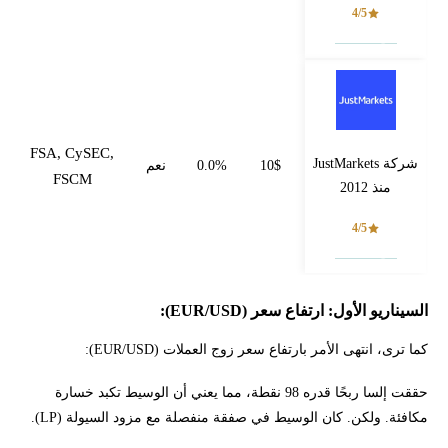
4/5
فتح حساب
FSA, CySEC,
شركة JustMarkets
10$
0.0%
نعم
FSCM
منذ 2012
4/5
فتح حساب
السيناريو الأول: ارتفاع سعر (EUR/USD):
كما ترى، انتهى الأمر بارتفاع سعر زوج العملات (EUR/USD):
حققت إلسا ربحًا قدره 98 نقطة، مما يعني أن الوسيط تكبد خسارة
مكافئة. ولكن. كان الوسيط في صفقة منفصلة مع مزود السيولة (LP).