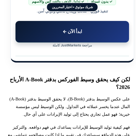
✓ بدون عمولة
✓ تداول الذهب والفوركس والأسهم
شريك موثوق • اختيار المحررين
تنفيذ فوري • سحب وإيداع محلي ودولي آمن.
ابدأ الآن ←
مراجعة JustMarkets كاملة
لكن كيف يحقق وسيط الفوركس بدفتر A-Book الأرباح
2026؟
على عكس الوسيط بدفتر (B-Book)، لا يحقق الوسيط بدفتر (A-Book)
المال عندما يخسر عملائه في التداول. ولكن الوسيط ليس مؤسسة
خيرية؛ فهو عمل تجاري يحتاج إلى توليد الإيرادات على أي حال.
فهم كيفية توليد الوسيط للإيرادات يساعدك في فهم دوافعه. والتركيز
على هذه الدوافع سيساعدك في تقييم ما إذا كانت مصالحهم تتماشى مع