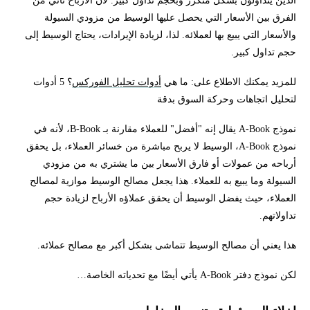
الذين يتداولون بشكل متكرر وبحجم تداول كبير. لأن الأرباح تأتي من
الفرق بين الأسعار التي يحصل عليها الوسيط من مزودي السيولة
والأسعار التي يبيع بها لعملائه. لذا، لزيادة الإيرادات، يحتاج الوسيط إلى
حجم تداول كبير.
للمزيد يمكنك الاطلاع على: ما هي
أدوات تحليل الفوركس
؟ 5 أدوات
لتحليل اتجاهات وحركة السوق بدقة
نموذج A-Book يقال إنه "أفضل" للعملاء مقارنة بـ B-Book، لأنه في
نموذج A-Book، الوسيط لا يربح مباشرة من خسائر العملاء، بل يحقق
أرباحه من عمولات أو فارق الأسعار بين ما يشتري به من مزودي
السيولة وما يبيع به للعملاء. هذا يجعل مصالح الوسيط موازية لمصالح
العملاء، حيث يفضل الوسيط أن يحقق عملاؤه الأرباح لزيادة حجم
تداولاتهم.
هذا يعني أن مصالح الوسيط تتماشى بشكل أكبر مع مصالح عملائه.
لكن نموذج دفتر A-Book يأتي أيضًا مع تحدياته الخاصة…