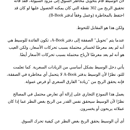
لأن الوسيط قام بتحويل مخاطر السوق إلى مزود السيولة، فقد فاته
تحقيق الربح من 302 نقطة التي كان يمكنه الحصول عليها لو كان قد
احتفظ بالمخاطرة (وعمل وفقاً لدفتر B-Book).
ولكن هذا هو المقابل للتحوط.
عندما يتم "تحويل" الصفقة إلى دفتر A-Book، تكون الفائدة للوسيط هي
أنه لم يعد معرضًا لخسائر محتملة بسبب تحركات الأسعار، ولكن العيب
هو أنه لم يعد معرضًا لأرباح محتملة بسبب تحركات الأسعار أيضًا.
يأتي دخل الوسيط بشكل أساسي من الزيادات السعرية. كما تعلمت
للتو، نظرًا لأن الوسيط بدفتر A-Book لا يتحمل أي مخاطرة في الصفقة،
فإنه يحقق الربح من "زيادة" الفارق السعري أو فرض عمولة.
يعمل هذا النموذج التجاري على إزالة أي تعارض محتمل في المصالح
نظرًا لأن الوسيط سيحقق نفس القدر من الربح بغض النظر عما إذا كان
عملائه يربحون أو يخسرون.
أى أن الوسيط يحقق الربح بغض النظر عن كيفية تحرك السوق.