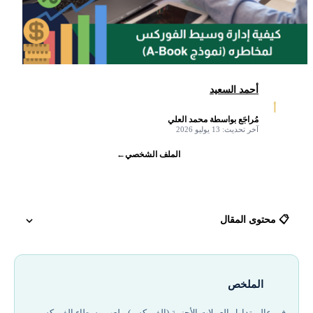
أحمد السعيد
أ
مُراجَع بواسطة محمد العلي
✓
آخر تحديث: 13 يوليو 2026
الملف الشخصي
←
📋 محتوى المقال
لكن كيف يحقق وسيط الفوركس بدفتر A-Book الأرباح 2026؟
الملخص
مقارنة أفضل شركات التداول (A-Book vs B-Book vs Hybrid)
في عالم تداول العملات الأجنبية (الفوركس)، يلعب وسطاء الفوركس