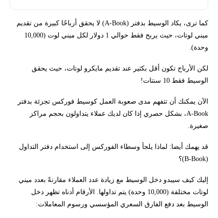
كما ترى، يكاد الوسيط بدفتر (A-Book) لا يحقق أرباحًا كبيرة من تقديم
ميني لوتات، حيث يربح فقط حوالي 1 دولار لكل ميني لوت (10,000
وحدة).
لكن الأرباح تكون أقل بكثير عند تقديم مايكرو لوتات، حيث يحقق
الوسيط فقط 10 سنتات!
الآن يمكنك أن تتفهم مدى صعوبة العمل كوسيط فوركس تجزئة بدفتر
A-Book، بشكل حصري إذا كان لديك عملاء يتداولون بحجم مراكز
صغيرة.
قد يهمك أيضا: لماذا يلجأ وسطاء الفوركس إلى استخدام دفتر التداول
(B-Book)؟
إليك كيف سيبدو دخل الوسيط مع زيادة عدد العملاء مقارنةً بعدد ميني
لوتات مختلفة (10,000 وحدة) يتم تداولها. الأرقام أدناه تظهر دخل
الوسيط بعد دفع الفارق السعري المؤسسي ورسوم المعاملات: