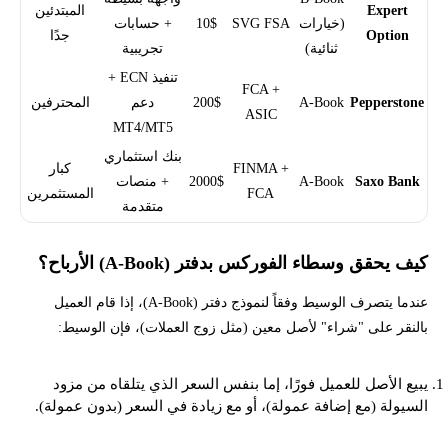
Expert
المبتدئين
(خيارات
SVG FSA
10$
+ حسابات
Option
جدًا
ثنائية)
تجريبية
تنفيذ ECN +
FCA +
Pepperstone
A-Book
200$
دعم
المحترفين
ASIC
MT4/MT5
بنك استثماري
FINMA +
كبار
Saxo Bank
A-Book
2000$
+ منصات
FCA
المستثمرين
متقدمة
كيف يحقق وسطاء الفوركس بدفتر (A-Book) الأرباح؟
عندما يتصرف الوسيط وفقاً لنموذج دفتر (A-Book)، إذا قام العميل
بالنقر على "شراء" لأصل معين (مثل زوج العملات)، فإن الوسيط:
يبيع الأصل للعميل فورًا، إما بنفس السعر الذي يتلقاه من مزود
السيولة (مع إضافة عمولة)، أو مع زيادة في السعر (بدون عمولة).