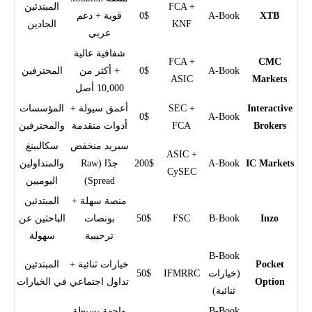
FCA +
المبتدئين
XTB
A-Book
0$
قوية + دعم
KNF
الجادين
عربي
شفافية عالية
FCA +
CMC
A-Book
0$
+ أكثر من
المحترفين
ASIC
Markets
10,000 أصل
Interactive
SEC +
أعمق سيولة +
المؤسسات
0$
A-Book
Brokers
FCA
أدوات متقدمة
والمحترفين
سبريد منخفض
سكالبينغ
ASIC +
IC Markets
A-Book
200$
جدًا (Raw
والمتداولين
CySEC
Spread)
اليوميين
منصة سهلة +
المبتدئين
Inzo
B-Book
FSC
50$
بونصات
الباحثين عن
ترحيبية
سهولة
B-Book
Pocket
خيارات ثنائية +
المبتدئين
(خيارات
IFMRRC
50$
Option
تداول اجتماعي
في الخيارات
ثنائية)
B-Book
واجهة بسيطة