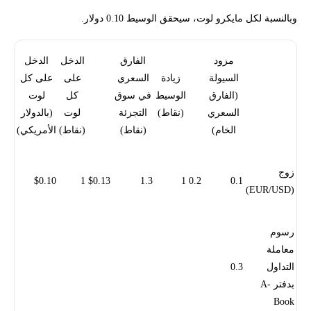
وبالنسبة لكل مايكرو لوت، سيحقق الوسيط 0.10 دولار.
مزود
الفارق
الدخل
الدخل
السيولة
زيادة
السعري
على
على كل
(الفارق
الوسيط
في سوق
كل
لوت
السعري
(نقاط)
التجزئة
لوت
(بالدولار
الخام)
(نقاط)
(نقاط)
الأمريكي)
زوج
$0.10
1
$0.13
1.3
1
0.2
0.1
(EUR/USD)
رسوم
معاملة
التداول
0.3
بدفتر A-
Book