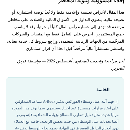
إخلاء المسؤولية وتنويه المخاطر
هذا المقال لأغراض تعليمية وإعلامية فقط ولا يُعدّ توصية استثمارية أو
نصيحة مالية. ينطوي التداول في الأسواق المالية والعملات على مخاطر
مرتفعة قد تؤدي إلى خسارة رأس المال كلياً أو جزئياً، وقد لا يناسب
جميع المستثمرين. احرص على التعامل فقط مع المنصات والشركات
المرخّصة من الجهات الرقابية المعتمدة، وراجِع شروط كل خدمة بعناية،
واستشر مستشاراً مالياً مرخّصاً قبل اتخاذ أي قرار استثماري.
آخر مراجعة وتحديث للمحتوى: أغسطس 2026 — بواسطة فريق
التحرير.
الخاتمة
إن فهم آلية عمل وسطاء الفوركس بدفتر A-Book يساعد المتداولين
على اتخاذ قرارات مستنيرة عند اختيار وسيطهم. بينما يوفر هذا النموذج
مزايا عديدة مثل تقليل تضارب المصالح وزيادة الشفافية، فإنه يفرض
أيضا تحديات على الوسطاء من حيث تحقيق الربحية، خاصة مع العملاء
ذوي أحجام التداول الصغيرة. في النهاية، يعتمد نجاح الوسيط بدفتر A-