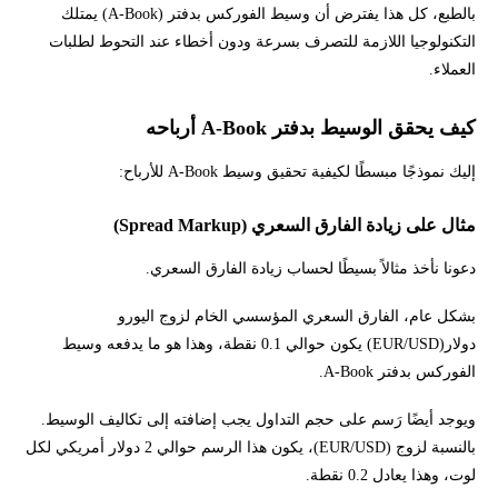
بالطبع، كل هذا يفترض أن وسيط الفوركس بدفتر (A-Book) يمتلك
التكنولوجيا اللازمة للتصرف بسرعة ودون أخطاء عند التحوط لطلبات
العملاء.
كيف يحقق الوسيط بدفتر A-Book أرباحه
إليك نموذجًا مبسطًا لكيفية تحقيق وسيط A-Book للأرباح:
مثال على زيادة الفارق السعري (Spread Markup)
دعونا نأخذ مثالاً بسيطًا لحساب زيادة الفارق السعري.
بشكل عام، الفارق السعري المؤسسي الخام لزوج اليورو
دولار(EUR/USD) يكون حوالي 0.1 نقطة، وهذا هو ما يدفعه وسيط
الفوركس بدفتر A-Book.
ويوجد أيضًا رَسم على حجم التداول يجب إضافته إلى تكاليف الوسيط.
بالنسبة لزوج (EUR/USD)، يكون هذا الرسم حوالي 2 دولار أمريكي لكل
لوت، وهذا يعادل 0.2 نقطة.