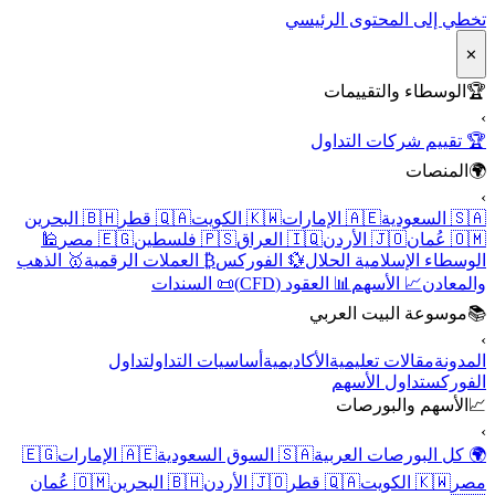
تخطي إلى المحتوى الرئيسي
✕
🏆
الوسطاء والتقييمات
›
🏆 تقييم شركات التداول
🌍
المنصات
›
🇸🇦 السعودية
🇦🇪 الإمارات
🇰🇼 الكويت
🇶🇦 قطر
🇧🇭 البحرين
🇴🇲 عُمان
🇯🇴 الأردن
🇮🇶 العراق
🇵🇸 فلسطين
🇪🇬 مصر
🕌
الوسطاء الإسلامية الحلال
💱 الفوركس
₿ العملات الرقمية
🥇 الذهب
والمعادن
📈 الأسهم
📊 العقود (CFD)
📜 السندات
📚
موسوعة البيت العربي
›
المدونة
مقالات تعليمية
الأكاديمية
أساسيات التداول
تداول
الفوركس
تداول الأسهم
📈
الأسهم والبورصات
›
🌍 كل البورصات العربية
🇸🇦 السوق السعودية
🇦🇪 الإمارات
🇪🇬
مصر
🇰🇼 الكويت
🇶🇦 قطر
🇯🇴 الأردن
🇧🇭 البحرين
🇴🇲 عُمان