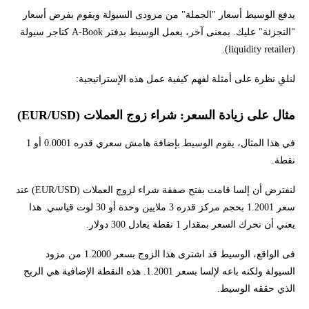
يدفع الوسيط أسعار "الجملة" من مزودى السيولة ويقوم بفرض أسعار
"التجزئة" عليك. بمعنى آخر، يعمل الوسيط بدفتر A-Book كتاجر سيولة
(liquidity retailer).
لنلقِ نظرة على أمثلة لفهم كيفية عمل هذه الإستراتيجية:
مثال على زيادة السعر: شراء زوج العملات (EUR/USD)
في هذا المثال، يقوم الوسيط بإضافة هامش سعري قدره 0.0001 أو 1
نقطة.
لنفترض أن إلسا قامت بفتح صفقة شراء لزوج العملات (EUR/USD) عند
سعر 1.2001 بحجم مركز قدره 3 ملايين وحدة أو 30 لوت قياسي. هذا
يعني أن تحرك السعر بمقدار 1 نقطة يعادل 300 دولار.
فى الواقع، الوسيط قد اشترى هذا الزوج بسعر 1.2000 من مزود
السيولة ولكنه باعه لإلسا بسعر 1.2001. هذه النقطة الإضافية هي الربح
الذي حققه الوسيط.