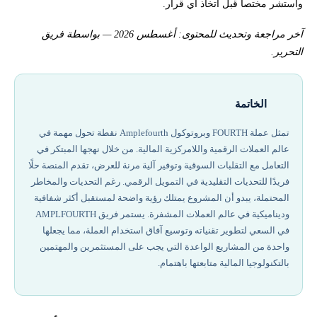
واستشر مختصاً قبل اتخاذ أي قرار.
آخر مراجعة وتحديث للمحتوى: أغسطس 2026 — بواسطة فريق
التحرير.
الخاتمة
تمثل عملة FOURTH وبروتوكول Amplefourth نقطة تحول مهمة في
عالم العملات الرقمية واللامركزية المالية. من خلال نهجها المبتكر في
التعامل مع التقلبات السوقية وتوفير آلية مرنة للعرض، تقدم المنصة حلًا
فريدًا للتحديات التقليدية في التمويل الرقمي. رغم التحديات والمخاطر
المحتملة، يبدو أن المشروع يمتلك رؤية واضحة لمستقبل أكثر شفافية
وديناميكية في عالم العملات المشفرة. يستمر فريق AMPLFOURTH
في السعي لتطوير تقنياته وتوسيع آفاق استخدام العملة، مما يجعلها
واحدة من المشاريع الواعدة التي يجب على المستثمرين والمهتمين
بالتكنولوجيا المالية متابعتها باهتمام.