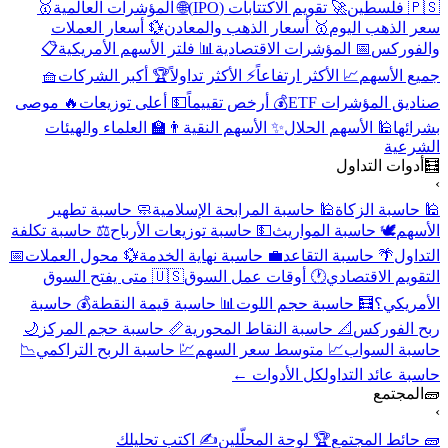
🇵🇸 فلسطين
🚀 تقويم الاكتتابات (IPO)
🌐 المؤشرات العالمية
🥇
سعر الذهب اليوم
🥇 أسعار الذهب والمعادن
💱 أسعار العملات
والفوركس
📅 المؤشرات الاقتصادية
📊 فلتر الأسهم الأمريكية
📋
جميع الأسهم
📈 الأكثر ارتفاعاً
⚡ الأكثر تداولاً
🏆 أكبر الشركات
🧺
صناديق المؤشرات ETF
💰 أرخص تقييماً
💵 أعلى توزيعات
🔥 موصى
بشرائها
🕌 الأسهم الحلال
✨ الأسهم النقية
👨‍🏫 العلماء والهيئات
الشرعية
🧮
أدوات التداول
›
🕌 حاسبة الزكاة
🕌 حاسبة المرابحة الإسلامية
🧼 حاسبة تطهير
الأسهم
🕊️ حاسبة المواريث
💵 حاسبة توزيعات الأرباح
⚖️ حاسبة تكلفة
التداول
🌴 حاسبة التقاعد
💼 حاسبة نهاية الخدمة
💱 محول العملات
📅
التقويم الاقتصادي
🕐 أوقات عمل السوق
🇺🇸 متى يفتح السوق
الأمريكي؟
🧮 حاسبة حجم اللوت
📊 حاسبة قيمة النقطة
💰 حاسبة
ربح الفوركس
📐 حاسبة النقاط المحورية
📏 حاسبة حجم المركز
🌙
حاسبة السواب
📈 متوسط سعر السهم
💹 حاسبة الربح التراكمي
📉
حاسبة عائد التداول
كل الأدوات ←
🧱
المجتمع
›
🧱 حائط المجتمع
🏆 لوحة المحلّلين
✍️ اكتب تحليلك