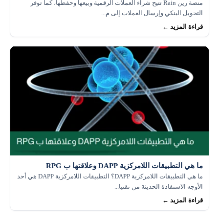
منصة رين Rain تتيح شراء العملات الرقمية وبيعها وحفظها، كما توفر
التحويل البنكي وإرسال العملات إلى م...
قراءة المزيد ←
ما هي التطبيقات اللامركزية DAPP وعلاقتها ب RPG
ما هي التطبيقات اللامركزية DAPP؟ التطبيقات اللامركزية DAPP هي أحد
الأوجه الاستفادة الحديثة من تقنيا...
قراءة المزيد ←