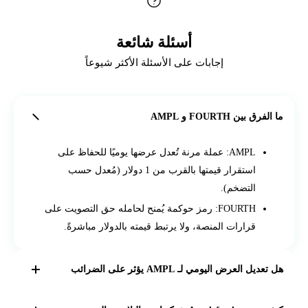
أسئلة شائعة
إجابات على الأسئلة الأكثر شيوعاً
ما الفرق بين FOURTH و AMPL
AMPL: عملة مرنة تُعدل عرضها يوميًا للحفاظ على
استقرار قيمتها بالقرب من 1 دولار (مُعدل حسب
التضخم).
FOURTH: رمز حوكمة يُمنح لحامله حق التصويت على
قرارات المنصة، ولا يرتبط قيمته بالدولار مباشرةً.
هل تعديل العرض اليومي لـ AMPL يؤثر على الضرائب
نعم، في بعض الدول، قد يُعتبر التعديل اليومي للعرض