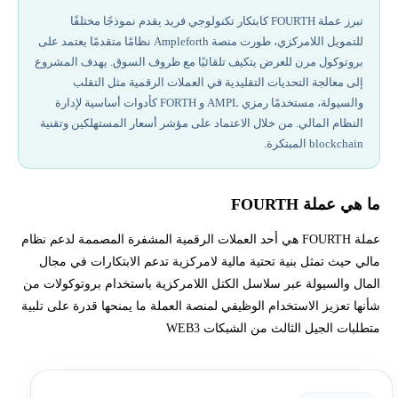
مشروع عملة FOURTH وأهدافه
تبرز عملة FOURTH كابتكار تكنولوجي فريد يقدم نموذجًا مختلفًا
للتمويل اللامركزي، طورت منصة Ampleforth نظامًا متقدمًا يعتمد على
القائمين على مشروع عملة FOURTH
بروتوكول مرن للعرض يتكيف تلقائيًا مع ظروف السوق. يهدف المشروع
إلى معالجة التحديات التقليدية في العملات الرقمية مثل التقلب
القيمة السوقية عملة FOURTH
والسيولة، مستخدمًا رمزي AMPL و FORTH كأدوات أساسية لإدارة
النظام المالي. من خلال الاعتماد على مؤشر أسعار المستهلكين وتقنية
blockchain المبتكرة.
تداول عملة FOURTH وطرق الحصول عليها
أفضل شركات تداول مرخصة في 2026
ما هي عملة FOURTH
التحليل المالي عملة FOURTH
عملة FOURTH هي أحد العملات الرقمية المشفرة المصممة لدعم نظام
مالي حيث تمثل بنية تحتية مالية لامركزية تدعم الابتكارات في مجال
المال والسيولة عبر سلاسل الكتل اللامركزية باستخدام بروتوكولات من
أهم مميزات عملة FOURTH ومشروعها
شأنها تعزيز الاستخدام الوظيفي لمنصة العملة ما يمنحها قدرة على تلبية
متطلبات الجيل الثالث من الشبكات WEB3
مخاطر وتحديات عملة FOURTH ومشروعها
نصائح للمستثمر في عملة FOURTH