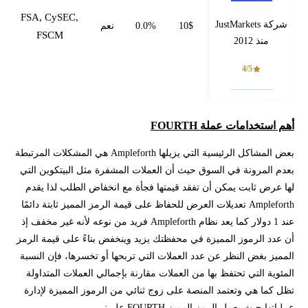
FSA, CySEC,
شركة JustMarkets
10$
0.0%
نعم
FSCM
منذ 2012
4/5
فتح حساب
أهم استخدامات عملة FOURTH
بعض المشاكل الرئيسية التي يزيلها Ampleforth هي المشكلات المرتبطة
بعدم المرونة في السوق حيث أن العملات المشفرة مثل البيتكوين التي
لها عرض ثابت يمكن أن تفقد قيمتها فجأة مع انخفاض الطلب لذا يقدم
Ampleforth تعديلات العرض للحفاظ على قيمة الرمز المميز ثابتة دائمًا
عند 1 دولار كما يعد نظام Ampleforth فريد من نوعه لأنه غير مخفف إذ
أن عدد الرموز المميزة في محفظتك يزيد وينخفض ​​بناءً على قيمة الرمز
المميز بغض النظر عن عدد العملات التي تربحها أو تخسرها، فإن النسبة
المئوية التي تحتفظ بها من العملات مقارنة بإجمالي العملات المتداولة
تظل كما هي وتعتمد المنصة على زوج ثنائي من الرموز المميزة لإدارة
عملياتها حيث يعمل الرمز المميز FOURTH على: