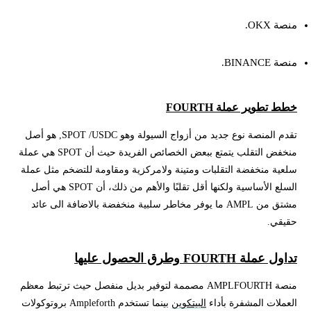
منصة OKX.
منصة BINANCE.
خطط تطوير عملة FOURTH
تقدم المنصة نوع جديد من أزواج السيولة وهو SPOT /USDC, هو أصل
منخفض التقلب يتمتع ببعض الخصائص الفريدة حيث أن SPOT هي عملة
سلعية منخفضة التقلبات ومتينة ولامركزية ومقاومة للتضخم مثل عملة
السلع الأساسية ولكنها أقل تقلبًا والأهم من ذلك، أن SPOT هي أصل
مشتق من AMPL ما يوفر مخاطر سلبية منخفضة بالاضافة الى عائد
حقيقي.
تداول عملة FOURTH وطرق الحصول عليها
منصة AMPLFOURTH مصممة لتوفير بديل منفصل حيث ترتبط معظم
العملات المشفرة بأداء
البيتكوين
بينما تستخدم Ampleforth بروتوكولات