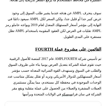
المميزة في محافظ المستخدم ما يرفع السعر تدريجيا إلى هدفه.
سوف ينحرف AMPL عن هدفه عندما يشير طلب السوق إلى وجود
عرض كبير جدا أو قليل جدا، ولكن السعر لكل AMPL سيعود دائمًا في
النهاية إلى مؤشر أسعار المستهلك المعدل لعام 2019 ويواجه حاملو رمز
AMPL تقلبات في العرض لكن العقود المقومة باستخدام AMPL تظل
مستقرة على المدى الطويل.
القائمين على مشروع عملة FOURTH
تم تأسيس شركة AMPLFOURTH عام 2017 كمنصة للأصول الرقمية
حيث تقوم عملة الشركة بتعديل العرض يوميا بناء على ظروف السوق
والطلب في السوق وتستهدف القوة الشرائية المعدلة حسب مؤشر
أسعار المستهلكين للدولار الأمريكي وتزيد أو تقلل بشكل متناسب عدد
الوحدات الموجودة في محفظة كل مستخدم، مما يمكّن مستثمري
العملات المشفرة والعملاء من الحصول على عملة متقلبة ويقع مقر
الشركة في سان فران
سيسكو
في الولايات المتحدة ويرأسها