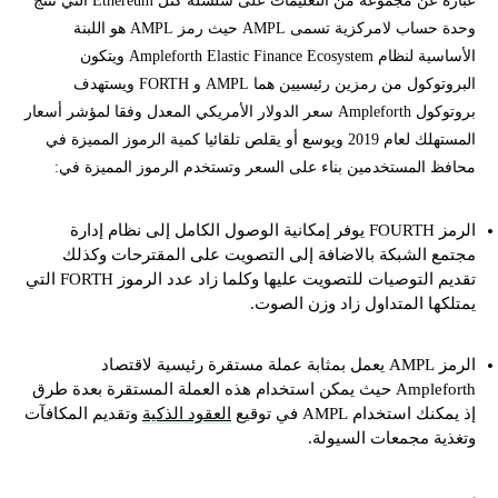
عبارة عن مجموعة من التعليمات على سلسلة كتل Ethereum التي تنتج
وحدة حساب لامركزية تسمى AMPL حيث رمز AMPL هو اللبنة
الأساسية لنظام Ampleforth Elastic Finance Ecosystem ويتكون
البروتوكول من رمزين رئيسيين هما AMPL و FORTH ويستهدف
بروتوكول Ampleforth سعر الدولار الأمريكي المعدل وفقا لمؤشر أسعار
المستهلك لعام 2019 ويوسع أو يقلص تلقائيا كمية الرموز المميزة في
محافظ المستخدمين بناء على السعر وتستخدم الرموز المميزة في:
الرمز FOURTH يوفر إمكانية الوصول الكامل إلى نظام إدارة
مجتمع الشبكة بالاضافة إلى التصويت على المقترحات وكذلك
تقديم التوصيات للتصويت عليها وكلما زاد عدد الرموز FORTH التي
يمتلكها المتداول زاد وزن الصوت.
الرمز AMPL يعمل بمثابة عملة مستقرة رئيسية لاقتصاد
Ampleforth حيث يمكن استخدام هذه العملة المستقرة بعدة طرق
إذ يمكنك استخدام AMPL في توقيع
العقود الذكية
وتقديم المكافآت
وتغذية مجمعات السيولة.