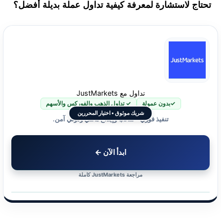
تحتاج لاستشارة لمعرفة كيفية تداول عملة بديلة أفضل؟
تداول مع JustMarkets
✓بدون عمولة
✓ تداول الذهب والفوركس والأسهم
شريك موثوق • اختيار المحررين
تنفيذ فوري • سحب وإيداع محلي ودولي آمن.
ابدأ الآن ←
مراجعة JustMarkets كاملة