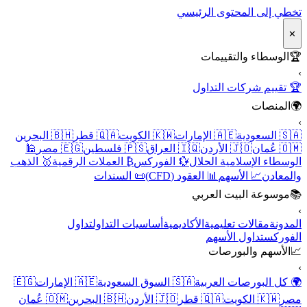
تخطي إلى المحتوى الرئيسي
✕
🏆
الوسطاء والتقييمات
›
🏆 تقييم شركات التداول
🌍
المنصات
›
🇸🇦 السعودية
🇦🇪 الإمارات
🇰🇼 الكويت
🇶🇦 قطر
🇧🇭 البحرين
🇴🇲 عُمان
🇯🇴 الأردن
🇮🇶 العراق
🇵🇸 فلسطين
🇪🇬 مصر
🕌
الوسطاء الإسلامية الحلال
💱 الفوركس
₿ العملات الرقمية
🥇 الذهب
والمعادن
📈 الأسهم
📊 العقود (CFD)
📜 السندات
📚
موسوعة البيت العربي
›
المدونة
مقالات تعليمية
الأكاديمية
أساسيات التداول
تداول
الفوركس
تداول الأسهم
📈
الأسهم والبورصات
›
🌍 كل البورصات العربية
🇸🇦 السوق السعودية
🇦🇪 الإمارات
🇪🇬
مصر
🇰🇼 الكويت
🇶🇦 قطر
🇯🇴 الأردن
🇧🇭 البحرين
🇴🇲 عُمان