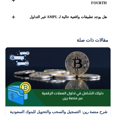
الكلي. لكن Ampleforth صُممت لتكون أقل تأثرًا بتقلبات
FOURTH
البيتكوين مقارنةً بالعملات الأخرى.
هي مكافآت تُمنح لمستخدمي المنصة الذين يقرضون عملاتهم
هل يوجد تطبيقات واقعية حالية لـ AMPL غير التداول
(مثل AMPL أو FOURTH) لمجمعات السيولة. كلما زادت
المشاركة، زادت المكافآت من الرموز المميزة.
نعم، تُستخدم AMPL في:
تمويل العقود الذكية (مثل دفع رسوم الغاز).
مقالات ذات صلة
ضمان القروض اللامركزية.
كمُكون في مجمعات السيولة لتحقيق عوائد زراعة
العائد (Yield Farming).
شرح منصة رين: التسجيل والسحب والتحويل للبنوك السعودية