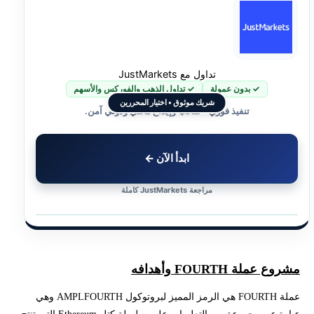
إخلاء المسؤولية وتنويه المخاطر
تحتاج لاستشارة لمعرفة كيفية تداول عملة بديلة أفضل؟
تداول مع JustMarkets
✓ بدون عمولة
✓ تداول الذهب والفوركس والأسهم
شريك موثوق • اختيار المحررين
تنفيذ فوري • سحب وإيداع محلي ودولي آمن.
ابدأ الآن ←
مراجعة JustMarkets كاملة
مشروع عملة FOURTH وأهدافه
عملة FOURTH هي الرمز المميز لبروتوكول AMPLFOURTH وهي