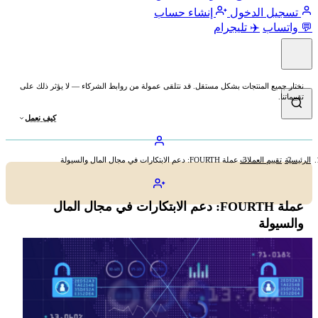
تسجيل الدخول
إنشاء حساب
💬 واتساب
✈️ تليجرام
نختار جميع المنتجات بشكل مستقل. قد نتلقى عمولة من روابط الشركاء — لا يؤثر ذلك على
تقييماتنا.
كيف نعمل
الرئيسية
تقييم العملات
عملة FOURTH: دعم الابتكارات في مجال المال والسيولة
عملة FOURTH: دعم الابتكارات في مجال المال
والسيولة