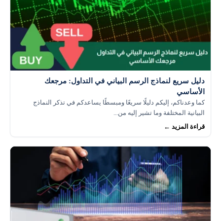
دليل سريع لنماذج الرسم البياني في التداول: مرجعك
الأساسي
كما وعدناكم، إليكم دليلًا سريعًا ومبسطًا يساعدكم في تذكر النماذج
البيانية المختلفة وما تشير إليه من...
قراءة المزيد ←