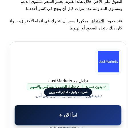
التفوق على الآخر. خلال هذه الفترة، يختبر السعر مستوى الدعم
ومستوى المقاومة عدة مرات قبل أن ينجح في كسر أحدهما.
عند حدوث
الاختراق
، يمكن للسعر أن يتحرك في اتجاه الاختراق، سواء
كان ذلك باتجاه الصعود أو الهبوط.
تداول مع JustMarkets
✓ بدون عمولة
✓ تداول الذهب والفوركس والأسهم
شريك موثوق • اختيار المحررين
تنفيذ فوري • سحب وإيداع محلي ودولي آمن.
ابدأ الآن ←
مراجعة JustMarkets كاملة