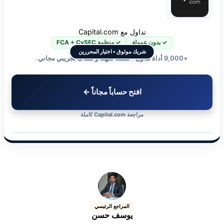
تداول مع Capital.com
✓ بدون عمولة
✓ منظمة FCA + CySEC
شريك موثوق • اختيار المحررين
+9,000 أداة تداول • منصة سهلة وحساب تجريبي مجاني.
افتح حساباً مجاناً ←
مراجعة Capital.com كاملة
المراجع الرئيسي
يوسف حسن