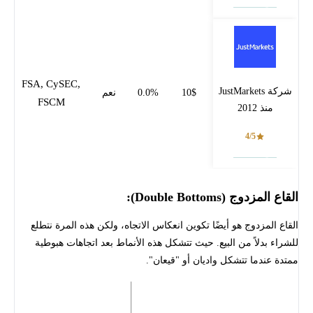
فتح حساب
FSA, CySEC,
شركة JustMarkets
10$
0.0%
نعم
FSCM
منذ 2012
4/5
فتح حساب
القاع المزدوج (Double Bottoms):
القاع المزدوج هو أيضًا تكوين انعكاس الاتجاه، ولكن هذه المرة نتطلع
للشراء بدلاً من البيع. حيث تتشكل هذه الأنماط بعد اتجاهات هبوطية
ممتدة عندما تتشكل واديان أو "قيعان".