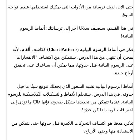
حتى الآن، لديك ترسانة من الأدوات التي يمكنك استخدامها عندما تواجه
السوق.
في هذا القسم، سنضيف سلاحًا آخر إلى ترسانتك: أنماط الرسوم
البيانية!
فكر في أنماط الرسوم البيانية (
Chart Patterns
) ككاشف ألغام، لأنه
بمجرد أن تنتهي من هذا الدرس، ستتمكن من اكتشاف "الانفجارات"
على الرسوم البيانية قبل حدوثها، مما يمكن أن يساعدك على تحقيق
أرباح جيدة.
أنماط الرسوم البيانية تشبه الشعور الذي يجعلك تتوقع شيئًا ما قبل
حدوثه. في هذا الدرس، سنتعلم الأنماط والتشكيلات الكلاسيكية للرسوم
البيانية. عندما تتمكن من تحديدها بشكل صحيح، فإنها غالبًا ما تؤدي إلى
اختراقات قوية، لذا كن حذرًا!
تذكر، هدفنا هو اكتشاف التحركات الكبيرة قبل حدوثها حتى نتمكن من
الاستفادة منها وجني الأرباح.