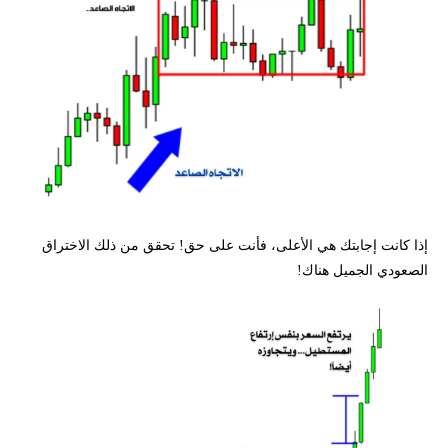
إذا كانت إجابتك هي الأعلى، فأنت على حق! تحقق من ذلك الاختراق
الصعودي الجميل هناك!