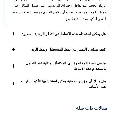
يزداد الحجم عند نقاط الاختراق الرئيسية. على سبيل المثال، في
نمط القمة المزدوجة، يجب أن يكون الحجم مرتفعا عند كسر خط
العنق لتأكيد صحة الانعكاس.
هل يمكن استخدام هذه الأنماط في الأطر الزمنية القصيرة
نعم، يمكن استخدام هذه الأنماط في مختلف الأطر الزمنية، بما
كيف يمكنني التمييز بين نمط المستطيل ونمط الوتد
في ذلك الأطر القصيرة. ومع ذلك، قد تكون الإشارات أكثر
موثوقية على الأطر الزمنية الأطول. للتداول اليومي، قد ترغب
الفرق الرئيسي هو أن خطوط الدعم والمقاومة في المستطيل
ما هي نسبة المخاطرة إلى المكافأة المثالية عند التداول
في البحث عن هذه الأنماط على الرسوم البيانية الساعية أو 15
تكون متوازية، بينما في الوتد تتقارب الخطوط مع مرور الوقت.
باستخدام هذه الأنماط
دقيقة.
المستطيل يشير عادة إلى فترة تماسك، بينما الوتد قد يشير إلى
عموماً، يفضل المتداولون نسبة مخاطرة إلى مكافأة لا تقل عن
استمرار الاتجاه أو انعكاسه.
هل هناك أي مؤشرات فنية يمكن استخدامها لتأكيد إشارات
1:2، أي أن المكافأة المحتملة تكون ضعف المخاطرة على الأقل.
هذه الأنماط
عند استخدام أنماط مثل القمة المزدوجة أو القاع المزدوج،
نعم، يمكن استخدام مؤشرات مثل المتوسطات المتحركة،
يمكنك تحديد الهدف بناء على ارتفاع النمط، مما قد يوفر نسب
مؤشر القوة النسبية (RSI)، أو مؤشر تقارب وتباعد المتوسطات
مخاطرة إلى مكافأة جذابة.
مقالات ذات صلة
المتحركة (MACD) لتأكيد الإشارات. على سبيل المثال، يمكن