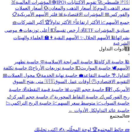
🇵🇸 فلسطين
🚀 تقويم الاكتتابات (IPO)
🌐 المؤشرات العالمية
🥇
سعر الذهب اليوم
🥇 أسعار الذهب والمعادن
💱 أسعار العملات
والفوركس
📅 المؤشرات الاقتصادية
📊 فلتر الأسهم الأمريكية
📋
جميع الأسهم
📈 الأكثر ارتفاعاً
⚡ الأكثر تداولاً
🏆 أكبر الشركات
🧺
صناديق المؤشرات ETF
💰 أرخص تقييماً
💵 أعلى توزيعات
🔥 موصى
بشرائها
🕌 الأسهم الحلال
✨ الأسهم النقية
👨‍🏫 العلماء والهيئات
الشرعية
🧮
أدوات التداول
›
🕌 حاسبة الزكاة
🕌 حاسبة المرابحة الإسلامية
🧼 حاسبة تطهير
الأسهم
🕊️ حاسبة المواريث
💵 حاسبة توزيعات الأرباح
⚖️ حاسبة تكلفة
التداول
🌴 حاسبة التقاعد
💼 حاسبة نهاية الخدمة
💱 محول العملات
📅
التقويم الاقتصادي
🕐 أوقات عمل السوق
🇺🇸 متى يفتح السوق
الأمريكي؟
🧮 حاسبة حجم اللوت
📊 حاسبة قيمة النقطة
💰 حاسبة
ربح الفوركس
📐 حاسبة النقاط المحورية
📏 حاسبة حجم المركز
🌙
حاسبة السواب
📈 متوسط سعر السهم
💹 حاسبة الربح التراكمي
📉
حاسبة عائد التداول
كل الأدوات ←
🧱
المجتمع
›
🧱 حائط المجتمع
🏆 لوحة المحلّلين
✍️ اكتب تحليلك