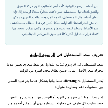
خصائص هذا النمط:
تبرز أنماط الرسوم البيانية كأحد أهم الأساليب لفهم حركة السوق
والتنبؤ باتجاهاتها المستقبلية. سواء كنت متداولًا مبتدئًا أو محترفًا، فإن
المستطيل الهابط (Bearish Rectangle):
إتقان أنماط مثل المستطيل، القمة المزدوجة، والقاع المزدوج يمكن
أن يعزز استراتيجيتك التداولية بشكل كبير. في هذا المقال، سنستكشف
المستطيل الصاعد (Bullish Rectangle):
هذه الأنماط، ونتعلم كيفية تحديدها وتفسيرها، وكيف يمكن استخدامها
لاتخاذ قرارات تداول أكثر ذكاءً في سوق الفوركس الديناميكي.
نمط القمة المزدوجة (Double Tops):
أفضل شركات تداول مرخصة في 2026
تعريف نمط المستطيل في
الرسوم البيانية
نمط المستطيل في
الرسوم البيانية
للتداول هو نمط سعري يظهر عندما
القاع المزدوج (Double Bottoms):
يتحرك سعر الأصل المالي ضمن نطاق محدد لفترة من الوقت
تحتاج لاستشارة لمعرفة كيفية تداول الفوركس؟
يُعتبر المستطيل «
Rectangle
» نمطا بيانيا يتشكل عندما يتم تقييد السعر
بين مستويات دعم ومقاومة متوازية.
يُعبر هذا النمط عن فترة من التردد أو التوطيد بين المشترين والبائعين،
حيث يتناوب كل طرف في محاولة السيطرة دون أن يتمكن أحدهم من