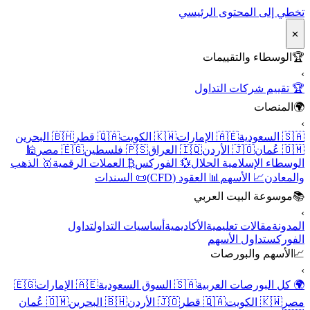
تخطي إلى المحتوى الرئيسي
✕
🏆
الوسطاء والتقييمات
›
🏆 تقييم شركات التداول
🌍
المنصات
›
🇸🇦 السعودية
🇦🇪 الإمارات
🇰🇼 الكويت
🇶🇦 قطر
🇧🇭 البحرين
🇴🇲 عُمان
🇯🇴 الأردن
🇮🇶 العراق
🇵🇸 فلسطين
🇪🇬 مصر
🕌
الوسطاء الإسلامية الحلال
💱 الفوركس
₿ العملات الرقمية
🥇 الذهب
والمعادن
📈 الأسهم
📊 العقود (CFD)
📜 السندات
📚
موسوعة البيت العربي
›
المدونة
مقالات تعليمية
الأكاديمية
أساسيات التداول
تداول
الفوركس
تداول الأسهم
📈
الأسهم والبورصات
›
🌍 كل البورصات العربية
🇸🇦 السوق السعودية
🇦🇪 الإمارات
🇪🇬
مصر
🇰🇼 الكويت
🇶🇦 قطر
🇯🇴 الأردن
🇧🇭 البحرين
🇴🇲 عُمان