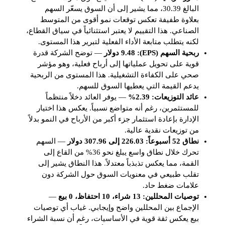
البالغ 30.39، مما يشير إلى أن السوق يسعّر السهم
بعلاوة طفيفة تعكس توقعات نمو أقوى من المتوسط
الصناعي. هذا التقييم لا يعتبر استثنائياً في سياق القطاع،
لكنه يتطلب متابعة الأداء الفعلية لتبرير هذا المستوى.
ربحية السهم (EPS): 9.48 دولار
— توضح الشركة قدرة
قوية على تحويل عملياتها إلى أرباح فعلية، وهو مؤشر
صحي على الكفاءة التشغيلية. هذا المستوى من الربحية
يدعم القيمة التي يعطيها السوق للسهم.
عائد التوزيعات: 2.39%
— يوفر العائد دخلاً منتظماً
للمستثمرين، رغم أنه متواضع نسبياً. يعكس هذا اختيار
الإدارة بإعادة استثمار جزء أكبر من الأرباح في النمو بدلاً
من توزيعات نقدية عالية.
نطاق 52 أسبوعاً: 226.03 إلى 307.96 دولار
— السهم
تحرك خلال نطاق واسع يبلغ نحو 36% من القاع إلى
القمة، مما يعكس تذبذباً معتدلاً. هذا النطاق يشير إلى
تقلب طبيعي في معنويات السوق حول الشركة دون
علامات ضغط حاد.
توصيات المحللين: 13 شراء، 10 احتفاظ، 0 بيع
—
الإجماع بين المحللين واضح وإيجابي. غياب أي توصيات
بيع يعكس ثقة قوية في الأساسيات، رغم أن نسبة الشراء