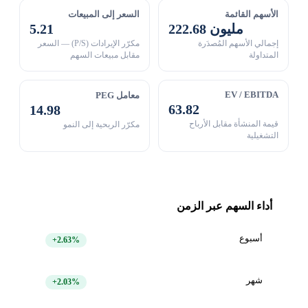
الأسهم القائمة
السعر إلى المبيعات
222.68 مليون
5.21
إجمالي الأسهم المُصدَرة
مكرّر الإيرادات (P/S) — السعر
المتداولة
مقابل مبيعات السهم
EV / EBITDA
معامل PEG
63.82
14.98
قيمة المنشأة مقابل الأرباح
مكرّر الربحية إلى النمو
التشغيلية
أداء السهم عبر الزمن
أسبوع
+2.63%
شهر
+2.03%