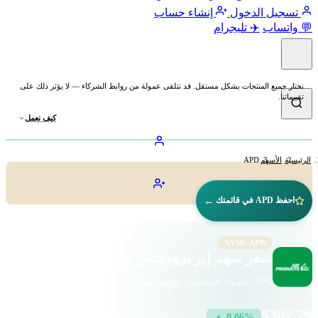
تسجيل الدخول
إنشاء حساب
💬 واتساب
✈️ تليجرام
نختار جميع المنتجات بشكل مستقل. قد نتلقى عمولة من روابط الشركاء — لا يؤثر ذلك على
تقييماتنا.
كيف نعمل
الرئيسية
الأسهم
APD
←
احفظ APD في قائمتك
NYSE: APD
سعر سهم إير برودكتس والكيميكالز (APD)
APD · المواد الأساسية · بورصة نيويورك
$302.79
▲ 0.06%