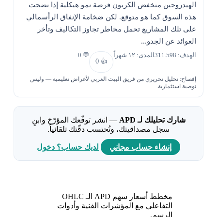
الهيدروجين منخفض الكربون فرصة نمو هيكلية إذا نضجت
هذه السوق كما هو متوقع. لكن ضخامة الإنفاق الرأسمالي
على تلك المشاريع تحمل مخاطر تجاوز التكاليف وتأخر
العوائد عن الجدو...
الهدف: 311.598
المدى: ١٢ شهراً
💬 0
0
👍
إفصاح: تحليل تحريري من فريق البيت العربي لأغراض تعليمية — وليس
توصية استثمارية.
شارك تحليلك لـ APD
— انشر توقّعك المؤرّخ وابنِ
سجل مصداقيتك، وتُحتسب دقّتك تلقائياً.
إنشاء حساب مجاني
لديك حساب؟ دخول
مخطط أسعار سهم APD الـ OHLC
التفاعلي مع المؤشرات الفنية وأدوات
الرسم.