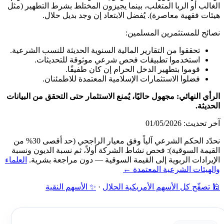
الغالب أو الربا المتغلب، بينما يجيزون المختلط بشرط التطهير (مثل
هيئات فقهية معاصرة). يُفضل الابتعاد إن وجد بديل حلال.
نصائح للمستثمرين المسلمين:
تحققوا من التقارير المالية السنوية الحديثة للنسب الشرعية.
استخدموا تطبيقات فحص شرعي موثوقة للتحديثات.
قوموا بتطهير الدخل الحرام إن كان طفيفًا.
فضلوا الاستثمارات الإسلامية المعتمدة للاطمئنان.
الرأي النهائي: مجهول حاليًا، يُمنع الاستثمار حتى التحقق من البيانات
الحديثة.
آخر تحديث: 01/05/2026
نحدّد الحكم الشرعي آلياً وفق معيار الراجحي (حد أقصى 30% من
القيمة السوقية): فحص نشاط الشركة أولاً، ثم نسبة الديون ونسبة
الإيرادات الربوية إلى القيمة السوقية — دون مراجعة بشرية.
العلماء
والهيئات الشرعية المعتمدة ←
🕌 تصفّح كل الأسهم الأمريكية الحلال
·
✨ الأسهم النقية