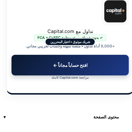
تداول مع Capital.com
✓ بدون عمولة
✓ منظمة FCA + CySEC
شريك موثوق • اختيار المحررين
+9,000 أداة تداول • منصة سهلة وحساب تجريبي مجاني.
افتح حساباً مجاناً ←
مراجعة Capital.com كاملة
محتوى الصفحة