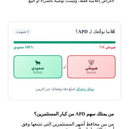
لأغراض إعلامية فقط، وليست توصية بالشراء أو البيع.
📊
ما توقّعك لـ
APD
؟
1
تصويت
هبوطي
0
%
% صعودي
100
🐂
🐻
أو
هبوطي
صعودي
Bullish
Bearish
سجّل دخولك
لتتبّع دقة توقعاتك عبر الزمن.
من يمتلك سهم APD من كبار المستثمرين؟
من بين محافظ أشهر المستثمرين التي نتتبعها وفق