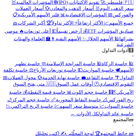
🇵🇸 فلسطين
🚀 تقويم الاكتتابات (IPO)
🌐 المؤشرات العالمية
🥇
سعر الذهب اليوم
🥇 أسعار الذهب والمعادن
💱 أسعار العملات
والفوركس
📅 المؤشرات الاقتصادية
📊 فلتر الأسهم الأمريكية
📋
جميع الأسهم
📈 الأكثر ارتفاعاً
⚡ الأكثر تداولاً
🏆 أكبر الشركات
🧺
صناديق المؤشرات ETF
💰 أرخص تقييماً
💵 أعلى توزيعات
🔥 موصى
بشرائها
🕌 الأسهم الحلال
✨ الأسهم النقية
👨‍🏫 العلماء والهيئات
الشرعية
🧮
أدوات التداول
›
🕌 حاسبة الزكاة
🕌 حاسبة المرابحة الإسلامية
🧼 حاسبة تطهير
الأسهم
🕊️ حاسبة المواريث
💵 حاسبة توزيعات الأرباح
⚖️ حاسبة تكلفة
التداول
🌴 حاسبة التقاعد
💼 حاسبة نهاية الخدمة
💱 محول العملات
📅
التقويم الاقتصادي
🕐 أوقات عمل السوق
🇺🇸 متى يفتح السوق
الأمريكي؟
🧮 حاسبة حجم اللوت
📊 حاسبة قيمة النقطة
💰 حاسبة
ربح الفوركس
📐 حاسبة النقاط المحورية
📏 حاسبة حجم المركز
🌙
حاسبة السواب
📈 متوسط سعر السهم
💹 حاسبة الربح التراكمي
📉
حاسبة عائد التداول
كل الأدوات ←
🧱
المجتمع
›
🧱 حائط المجتمع
🏆 لوحة المحلّلين
✍️ اكتب تحليلك