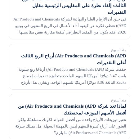
الثالث: إلقاء نظرة على المقاييس الرئيسية مقابل
التقديرات
في حين أن الأرقام العليا والنهائية لشركة Air Products and Chemicals
(APD) تعطي فكرة عن كيفية أداء الأعمال في الربع المنتهي في يونيو
2026، فقد يكون من المفيد النظر في كيفية مقارنة بعض مقاييسها
الرئيسية بتقديرات وول ستريت...
منذ أسبوع
Air Products and Chemicals (APD) أرباح الربع الثالث
أعلى التقديرات
حققت شركة Air Products and Chemicals (APD) أرباحًا ربع سنوية
بلغت 3.47 دولارًا أمريكيًا للسهم الواحد، متجاوزة تقديرات إجماع
Zacks البالغة 3.36 دولارًا أمريكيًا للسهم الواحد. ويقارن هذا بأرباح
قدرها 3.09 دولار للسهم الواح...
منذ أسبوع
لماذا تعد شركة Air Products and Chemicals (APD) من
أفضل الأسهم الموزعة لمحفظتك
تعتبر توزيعات الأرباح واحدة من أفضل الفوائد لكونك مساهمًا، ولكن
العثور على أرباح كبيرة للسهم ليس بالمهمة السهلة. هل تمتلك شركة
Air Products and Chemicals (APD) ما يلزم؟