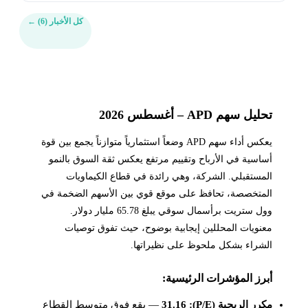
كل الأخبار (6)
←
تحليل سهم APD – أغسطس 2026
يعكس أداء سهم APD وضعاً استثمارياً متوازناً يجمع بين قوة
أساسية في الأرباح وتقييم مرتفع يعكس ثقة السوق بالنمو
المستقبلي. الشركة، وهي رائدة في قطاع الكيماويات
المتخصصة، تحافظ على موقع قوي بين الأسهم الضخمة في
وول ستريت برأسمال سوقي يبلغ 65.78 مليار دولار.
معنويات المحللين إيجابية بوضوح، حيث تفوق توصيات
الشراء بشكل ملحوظ على نظيراتها.
أبرز المؤشرات الرئيسية:
مكرر الربحية (P/E): 31.16
— يقع فوق متوسط القطاع