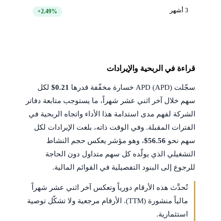
3 أشهر
+2.49%
قراءة في الربحية والإيرادات
سجّلت APD (APD) خسارة مخفّفة قدرها
$0.21
لكل
سهم خلال آخر اثني عشر شهراً، ما يستوجب متابعة دفاتر
الشركة لفهم مدى استدامة هذا الأداء واتجاه الربحية في
الفترات المقبلة. وفي الوقت ذاته، بلغت الإيرادات لكل
سهم نحو
$56.56
، وهو مؤشر يعكس حجم النشاط
التشغيلي الذي يولّده كل سهم متداول دون الحاجة
للرجوع إلى البنود التفصيلية في القوائم المالية.
تُحدَّث هذه الأرقام دورياً وتعكس آخر اثني عشر شهراً
مالياً منشورة (TTM). الأرقام مرجعية ولا تشكّل توصية
استثمارية.