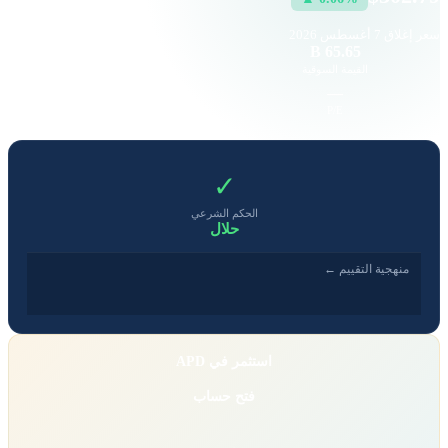
سعر إغلاق
7 أغسطس 2026
9.17 K
65.65 B
القيمة السوقية
حجم التداول
9.48
—
EPS
P/E
✓
الحكم الشرعي
حلال
منهجية التقييم ←
استثمر في APD
فتح حساب