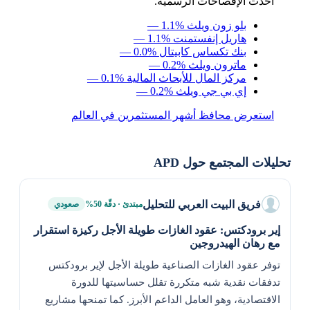
أحدث الإفصاحات الرسمية.
بلو زون ويلث
— 1.1%
هاريل إنفستمنت
— 1.1%
بنك تكساس كابيتال
— 0.0%
ماترون ويلث
— 0.2%
مركز المال للأبحاث المالية
— 0.1%
إي بي جي ويلث
— 0.2%
استعرض محافظ أشهر المستثمرين في العالم
تحليلات المجتمع حول APD
فريق البيت العربي للتحليل
مبتدئ · دقّة 50%
صعودي
إير برودكتس: عقود الغازات طويلة الأجل ركيزة استقرار
مع رهان الهيدروجين
توفر عقود الغازات الصناعية طويلة الأجل لإير برودكتس
تدفقات نقدية شبه متكررة تقلل حساسيتها للدورة
الاقتصادية، وهو العامل الداعم الأبرز. كما تمنحها مشاريع