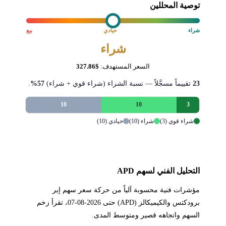
توصية المحللين
شراء
حيادي
بيع
شراء
السعر المستهدف:
$327.86
23
تقييماً مسجَّلاً — نسبة الشراء (شراء قوي + شراء)
57%
.
10
10
3
شراء قوي (3)
شراء (10)
حيادي (10)
التحليل الفني لسهم APD
مؤشرات فنية محسوبة آلياً من حركة سعر سهم إير
برودكتس والكيميكالز (APD) حتى 2026-08-07، تقرأ زخم
السهم واتجاهه قصير ومتوسط المدى.