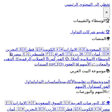
تخطي إلى المحتوى الرئيسي
✕
🏆
الوسطاء والتقييمات
›
🏆 تقييم شركات التداول
🌍
المنصات
›
🇸🇦 السعودية
🇦🇪 الإمارات
🇰🇼 الكويت
🇶🇦 قطر
🇧🇭 البحرين
🇴🇲 عُمان
🇯🇴 الأردن
🇮🇶 العراق
🇵🇸 فلسطين
🇪🇬 مصر
🕌
الوسطاء الإسلامية الحلال
💱 الفوركس
₿ العملات الرقمية
🥇 الذهب
والمعادن
📈 الأسهم
📊 العقود (CFD)
📜 السندات
📚
موسوعة البيت العربي
›
المدونة
مقالات تعليمية
الأكاديمية
أساسيات التداول
تداول
الفوركس
تداول الأسهم
📈
الأسهم والبورصات
›
🌍 كل البورصات العربية
🇸🇦 السوق السعودية
🇦🇪 الإمارات
🇪🇬
مصر
🇰🇼 الكويت
🇶🇦 قطر
🇯🇴 الأردن
🇧🇭 البحرين
🇴🇲 عُمان