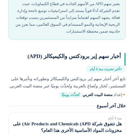
يعتبر سهم APD من الأسهم الجاذبة في قطاع الكيماويات، حيث
تقدم الشركة أداءً قوياً يستند إلى استراتيجيات توسع ناجحة وإدارة
فعالة. يشهد السهم اهتماماً متزايداً من المستثمرين بسبب توقعات
الربحية الإيجابية والنمو المستدام في السوق العالمي، مما يعزز من
جاذبيته ضمن محفظة الاستثمارات.
أخبار سهم إير برودكتس والكيميكالز (APD)
آخر تحديث منذ 4 أيام
تابع آخر أخبار سهم إير برودكتس والكيميكالز وتطوراته وتأثيرها على
المستثمر، تُختار وتُصاغ بالعربية وتُحدَّث يوميًا عبر منصة البيت العربي.
✦
إعداد:
منصة البيت العربي
تُحدَّث يوميًا
خلال آخر أسبوع
منذ 4 أيام
هل تتفوق شركة Air Products and Chemicals (APD) على
مخزونات المواد الأساسية الأخرى هذا العام؟