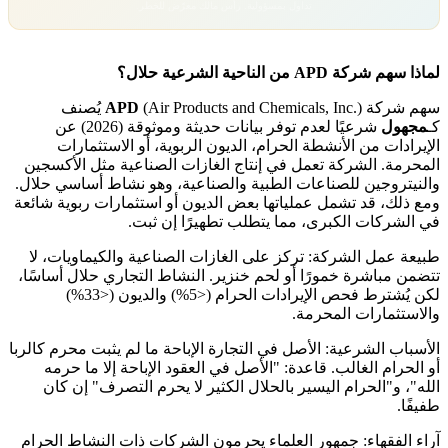
تداول بمسؤولية. رأس مالك معرّض للخطر.
لماذا سهم شركة APD من الناحية الشرعية حلال؟
سهم شركة
APD
(Air Products and Chemicals, Inc.) يُصنف
كـ
مجهول
شرعيًا لعدم توفر بيانات حديثة وموثوقة (2026) عن
الإيرادات من الأنشطة الحرام، الديون الربوية، أو الاستثمارات
المحرمة. الشركة تعمل في إنتاج الغازات الصناعية مثل الأكسجين
والنيتروجين للصناعات الطبية والصناعية، وهو نشاط أساسي حلال.
ومع ذلك، قد تشمل عملياتها بعض الديون أو استثمارات ربوية شائعة
في الشركات الكبرى، مما يتطلب تطهيرًا إن ثبت.
طبيعة عمل الشركة: تركز على الغازات الصناعية والكيماويات، لا
تتضمن مباشرة خمورًا أو لحم خنزير. النشاط التجاري حلال أساسًا،
لكن يُشترط فحص الإيرادات الحرام (<5%) والديون (<33%)
والاستثمارات المحرمة.
الأسباب الشرعية: الأصل في التجارة الإباحة ما لم يثبت محرم كالربا
أو الحرام الغالب. قاعدة: "الأصل في العقود الإباحة إلا ما حرمه
الله"، و"الحرام اليسير بالحلال الكثير لا يحرم التصرف" إن كان
طفيفًا.
آراء الفقهاء: جمهور العلماء يحرمون الشركات ذات النشاط الحرام