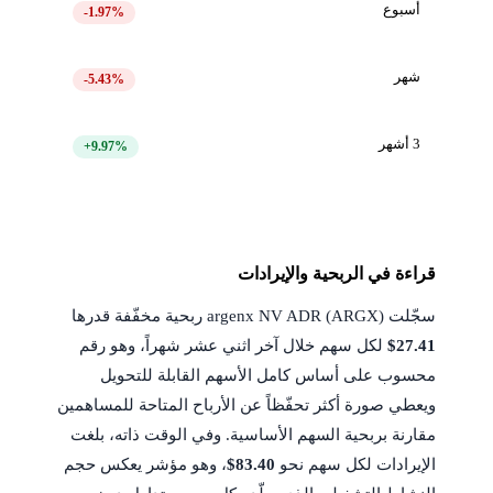
أسبوع
-1.97%
شهر
-5.43%
3 أشهر
+9.97%
قراءة في الربحية والإيرادات
سجّلت argenx NV ADR (ARGX) ربحية مخفّفة قدرها
$27.41
لكل سهم خلال آخر اثني عشر شهراً، وهو رقم
محسوب على أساس كامل الأسهم القابلة للتحويل
ويعطي صورة أكثر تحفّظاً عن الأرباح المتاحة للمساهمين
مقارنة بربحية السهم الأساسية. وفي الوقت ذاته، بلغت
الإيرادات لكل سهم نحو
$83.40
، وهو مؤشر يعكس حجم