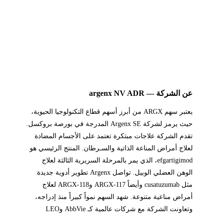
عن الشركة — argenx NV ADR
يعتبر سهم ARGX من أبرز أسهم قطاع التكنولوجيا الحيوية،
حيث يرمز لشركة Argenx SE المدرجة في بورصة بروكسل.
تقدم الشركة علاجات مبتكرة تعتمد على الأجسام المضادة
لعلاج أمراض المناعة الذاتية والسـرطان. المنتج الرئيسي هو
efgartigimod، الذي يمر بالمرحلة السريرية الثالثة لعلاج
الوهن العضلي الوبيل. تواصل Argenx تطوير أدوية جديدة
مثل cusatuzumab وأيضاً ARGX-117 وARGX-118 لعلاج
أمراض مناعية متنوعة. شهد السهم نمواً كبيراً منذ إدراجه،
وتعاونت الشركة مع شركات عالمية كـ AbbVie وLEO