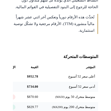
النشاط التشغيلي الذي يولّده كل سهم متداول دون
الحاجة للرجوع إلى البنود التفصيلية في القوائم المالية.
تُحدَّث هذه الأرقام دورياً وتعكس آخر اثني عشر شهراً
مالياً منشورة (TTM). الأرقام مرجعية ولا تشكّل توصية
استثمارية.
المتوسطات المتحركة
المؤشر
القيمة
الإشارة
أعلى سعر 52 أسبوع
$952.78
مرجعي
أدنى سعر 52 أسبوع
$734.00
مرجعي
متوسط متحرك 50 يوم
$870.60
↓ تحت
(MA50)
متوسط متحرك 200 يوم
$829.77
↑ فوق
(MA200)