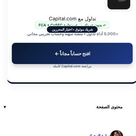
تداول مع Capital.com
✓ بدون عمولة
✓ منظمة FCA + CySEC
شريك موثوق • اختيار المحررين
+9,000 أداة تداول • منصة سهلة وحساب تجريبي مجاني.
افتح حساباً مجاناً ←
مراجعة Capital.com كاملة
محتوى الصفحة
سارة الزهراني
✓