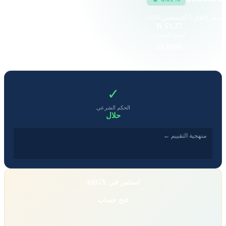
سعر إغلاق
5 أغسطس 2026
2.61 K
53.27 B
القيمة السوقية
حجم التداول
22.54
31.0996
EPS
P/E
✓
الحكم الشرعي
حلال
منهجية التقييم ←
استثمر في ARGX
فتح حساب