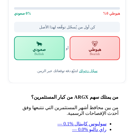
هبوطي
0
%
% صعودي
0
كن أول من يُسجّل توقّعه لهذا الأصل
🐂
🐻
أو
هبوطي
صعودي
Bullish
Bearish
سجّل دخولك
لتتبّع دقة توقعاتك عبر الزمن.
من يمتلك سهم ARGX من كبار المستثمرين؟
من بين محافظ أشهر المستثمرين التي نتتبعها وفق
أحدث الإفصاحات الرسمية.
سوليوس كابيتال
— 0.1%
راي داليو
— 0.0%