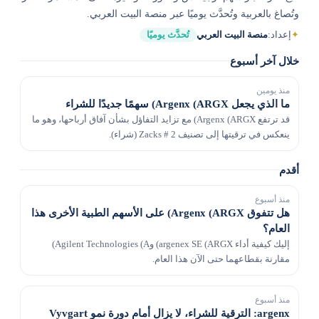
وتُصاغ بالعربية وتُحدَّث يوميًا عبر منصة البيت العربي.
✦
إعداد:
منصة البيت العربي
تُحدَّث يوميًا
خلال آخر أسبوع
منذ يومين
ما الذي يجعل Argenx (ARGX) سهمًا جديدًا للشراء
قد ترتفع Argenx (ARGX) مع تزايد التفاؤل بشأن آفاق أرباحها، وهو ما
ينعكس في ترقيتها إلى تصنيف Zacks # 2 (شراء).
أقدم
منذ أسبوع
هل تتفوق Argenx (ARGX) على الأسهم الطبية الأخرى هذا
العام؟
إليك كيفية أداء argenex SE (ARGX) وAgilent Technologies (A)
مقارنة بقطاعهما حتى الآن هذا العام.
منذ أسبوع
argenx: الترقية للشراء، لا يزال أمام دورة نمو Vyvgart