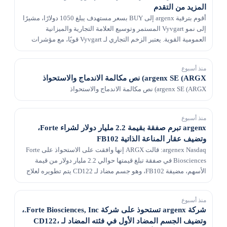
المزيد من التقدم
أقوم بترقية argenx إلى BUY بسعر مستهدف يبلغ 1050 دولارًا، مشيرًا
إلى نمو Vyvgart المستمر وتوسيع العلامة التجارية والميزانية
العمومية القوية. يعتبر الزخم التجاري لـ Vyvgart قويًا، مع مؤشرات
موسعة، وإدارة منزلية، وقاعدة وا...
منذ أسبوع
argenx SE (ARGX) نص مكالمة الاندماج والاستحواذ
argenx SE (ARGX) نص مكالمة الاندماج والاستحواذ
منذ أسبوع
argenx تبرم صفقة بقيمة 2.2 مليار دولار لشراء Forte،
وتضيف عقار المناعة الذاتية FB102
argenex Nasdaq: قالت ARGX إنها وافقت على الاستحواذ على Forte
Biosciences في صفقة تبلغ قيمتها حوالي 2.2 مليار دولار من قيمة
الأسهم، مضيفة FB102، وهو جسم مضاد لـ CD122 يتم تطويره لعلاج
أمراض المناعة الذاتية بما في ذلك البه...
منذ أسبوع
شركة argenx تستحوذ على شركة Forte Biosciences, Inc.،
وتضيف الجسم المضاد الأول في فئته المضاد لـ CD122،