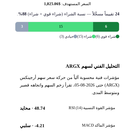
السعر المستهدف:
$1,025.06
24
تقييماً مسجَّلاً — نسبة الشراء (شراء قوي + شراء)
88%
.
3
15
6
شراء قوي (6)
شراء (15)
حيادي (3)
التحليل الفني لسهم ARGX
مؤشرات فنية محسوبة آلياً من حركة سعر سهم أرجينكس
(ARGX) حتى 2026-08-05، تقرأ زخم السهم واتجاهه قصير
ومتوسط المدى.
مؤشر القوة النسبية RSI (14)
48.74
· محايد
مؤشر الماكد MACD
-4.21
· سلبي