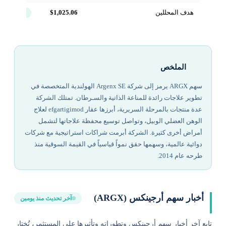
هدف المحللين
$1,025.06
+18.4%
الملخص
سهم ARGX يرمز إلى شركة Argenx SE الهولندية المتخصصة في
تطوير علاجات رائدة للمناعة الذاتية والسـرطان. تمتلك الشركة
عدة منتجات بالمرحلة السريرية، أبرزها عقار efgartigimod لعلاج
الوهن العضلي الوبيل، وتواصل توسيع محفظة علاجاتها لتشمل
أمراض أخرى كثيرة. الشركة أبرمت شراكات استراتيجية مع شركات
دوائية عالمية، وسهمها حقق نمواً قياسياً في القيمة السوقية منذ
طرحه عام 2014.
أخبار سهم أرجينكس (ARGX)
آخر تحديث منذ يومين
تابع آخر أخبار سهم أرجينكس وتطوراته وتأثيرها على المستثمر، تُختار