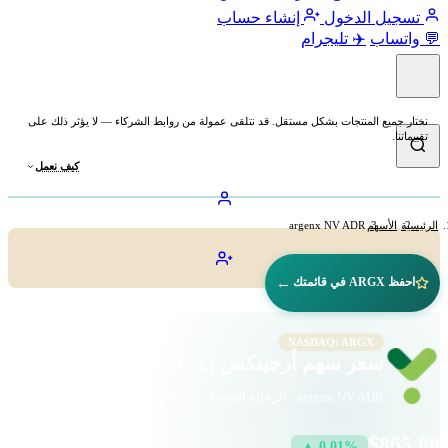
تسجيل الدخول
إنشاء حساب
💬 واتساب
✈️ تليجرام
نختار جميع المنتجات بشكل مستقل. قد نتلقى عمولة من روابط الشركاء — لا يؤثر ذلك على
تقييماتنا.
كيف نعمل
الرئيسية
الأسهم
argenx NV ADR
←
احفظ ARGX في قائمتك
NASDAQ: ARGX
سعر سهم أرجينكس (ARGX)
argenx NV ADR · الرعاية الصحية · ناسداك
$865.80
▲ 0.01%