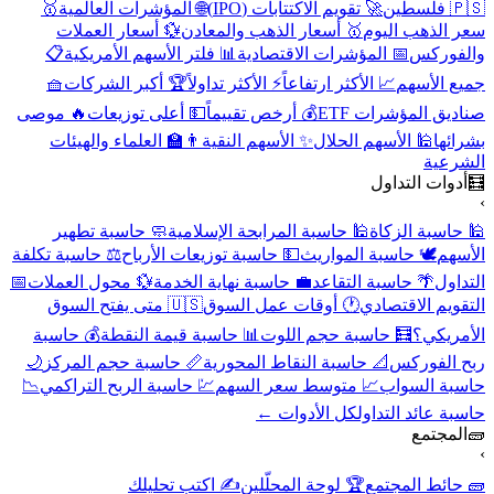
🇵🇸 فلسطين
🚀 تقويم الاكتتابات (IPO)
🌐 المؤشرات العالمية
🥇
سعر الذهب اليوم
🥇 أسعار الذهب والمعادن
💱 أسعار العملات
والفوركس
📅 المؤشرات الاقتصادية
📊 فلتر الأسهم الأمريكية
📋
جميع الأسهم
📈 الأكثر ارتفاعاً
⚡ الأكثر تداولاً
🏆 أكبر الشركات
🧺
صناديق المؤشرات ETF
💰 أرخص تقييماً
💵 أعلى توزيعات
🔥 موصى
بشرائها
🕌 الأسهم الحلال
✨ الأسهم النقية
👨‍🏫 العلماء والهيئات
الشرعية
🧮
أدوات التداول
›
🕌 حاسبة الزكاة
🕌 حاسبة المرابحة الإسلامية
🧼 حاسبة تطهير
الأسهم
🕊️ حاسبة المواريث
💵 حاسبة توزيعات الأرباح
⚖️ حاسبة تكلفة
التداول
🌴 حاسبة التقاعد
💼 حاسبة نهاية الخدمة
💱 محول العملات
📅
التقويم الاقتصادي
🕐 أوقات عمل السوق
🇺🇸 متى يفتح السوق
الأمريكي؟
🧮 حاسبة حجم اللوت
📊 حاسبة قيمة النقطة
💰 حاسبة
ربح الفوركس
📐 حاسبة النقاط المحورية
📏 حاسبة حجم المركز
🌙
حاسبة السواب
📈 متوسط سعر السهم
💹 حاسبة الربح التراكمي
📉
حاسبة عائد التداول
كل الأدوات ←
🧱
المجتمع
›
🧱 حائط المجتمع
🏆 لوحة المحلّلين
✍️ اكتب تحليلك