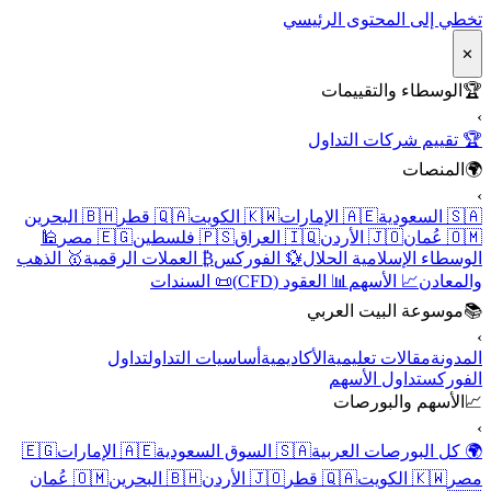
تخطي إلى المحتوى الرئيسي
✕
🏆
الوسطاء والتقييمات
›
🏆 تقييم شركات التداول
🌍
المنصات
›
🇸🇦 السعودية
🇦🇪 الإمارات
🇰🇼 الكويت
🇶🇦 قطر
🇧🇭 البحرين
🇴🇲 عُمان
🇯🇴 الأردن
🇮🇶 العراق
🇵🇸 فلسطين
🇪🇬 مصر
🕌
الوسطاء الإسلامية الحلال
💱 الفوركس
₿ العملات الرقمية
🥇 الذهب
والمعادن
📈 الأسهم
📊 العقود (CFD)
📜 السندات
📚
موسوعة البيت العربي
›
المدونة
مقالات تعليمية
الأكاديمية
أساسيات التداول
تداول
الفوركس
تداول الأسهم
📈
الأسهم والبورصات
›
🌍 كل البورصات العربية
🇸🇦 السوق السعودية
🇦🇪 الإمارات
🇪🇬
مصر
🇰🇼 الكويت
🇶🇦 قطر
🇯🇴 الأردن
🇧🇭 البحرين
🇴🇲 عُمان