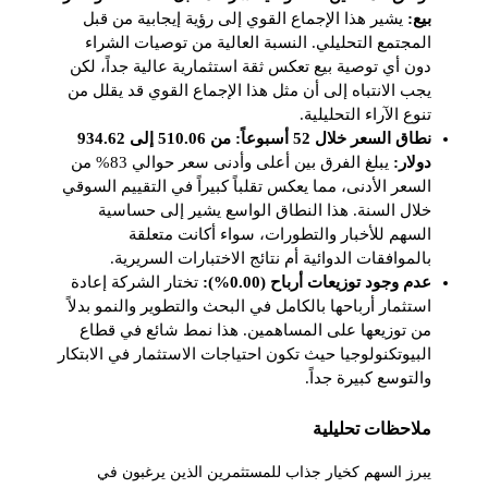
بيع:
يشير هذا الإجماع القوي إلى رؤية إيجابية من قبل
المجتمع التحليلي. النسبة العالية من توصيات الشراء
دون أي توصية بيع تعكس ثقة استثمارية عالية جداً، لكن
يجب الانتباه إلى أن مثل هذا الإجماع القوي قد يقلل من
تنوع الآراء التحليلية.
نطاق السعر خلال 52 أسبوعاً: من 510.06 إلى 934.62
دولار:
يبلغ الفرق بين أعلى وأدنى سعر حوالي 83% من
السعر الأدنى، مما يعكس تقلباً كبيراً في التقييم السوقي
خلال السنة. هذا النطاق الواسع يشير إلى حساسية
السهم للأخبار والتطورات، سواء أكانت متعلقة
بالموافقات الدوائية أم نتائج الاختبارات السريرية.
عدم وجود توزيعات أرباح (0.00%):
تختار الشركة إعادة
استثمار أرباحها بالكامل في البحث والتطوير والنمو بدلاً
من توزيعها على المساهمين. هذا نمط شائع في قطاع
البيوتكنولوجيا حيث تكون احتياجات الاستثمار في الابتكار
والتوسع كبيرة جداً.
ملاحظات تحليلية
يبرز السهم كخيار جذاب للمستثمرين الذين يرغبون في