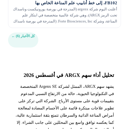
FB102، إلى خط أنابيب علم المناعة الخاص بها
أعلنت اليوم شركة argenx (المدرجة في بورصة يورونيكست وناسداك
تحت الرمز ARGX)، وهي شركة عالمية متخصصة في ابتكار علم
المناعة، وشركة Forte Biosciences, Inc. (المدرجة في بورصة ناسداك
تحت الرمز Nasdaq: FBRX) أن الشركتين تمتلكا...
كل الأخبار (6)
←
تحليل أداء سهم ARGX في أغسطس 2026
يشهد سهم ARGX، الممثل لشركة Argenx SE المتخصصة
في التكنولوجيا الحيوية، حالة من الارتفاع النسبي المدعوم
بتقييمات قوية على مستوى الأرباح. الشركة التي تركز على
تطوير علاجات مبتكرة قائمة على الأجسام المضادة لمعالجة
أمراض المناعة الذاتية والسرطان تتمتع بثقة استثمارية عالية،
كما يعكسه توافق واسع بين المحللين على جانب الشراء. إلا