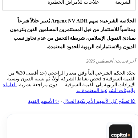
الشريعة
علاجات للأمراض الخطيرة
الخلاصة الشرعية: سهم Argenx NV ADR يُعتبر حلالاً شرعاً
ومناسباً للاستثمار من قبل المستثمرين المسلمين الذين يلتزمون
بمبادئ التمويل الإسلامي، شريطة التحقق من عدم تجاوز نسب
الديون والاستثمارات الربوية للحدود المعتمدة.
آخر تحديث: أغسطس 2026
نحدّد الحكم الشرعي آلياً وفق معيار الراجحي (حد أقصى 30% من
القيمة السوقية): فحص نشاط الشركة أولاً، ثم نسبة الديون ونسبة
الإيرادات الربوية إلى القيمة السوقية — دون مراجعة بشرية.
العلماء
والهيئات الشرعية المعتمدة ←
🕌 تصفّح كل الأسهم الأمريكية الحلال
·
✨ الأسهم النقية