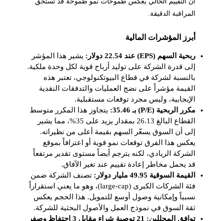
أن التقييم الحالي يعكس طموحات نمو طموحة قد تستحق
المراقبة الدقيقة.
أبرز المؤشرات المالية
ربحية السهم (EPS) عند 22.54 دولار:
يشير هذا المؤشر
إلى قدرة الشركة على توليد أرباح قوية لكل وحدة ملكية.
بالنسبة لشركة في قطاع البيوتكنولوجي، تعتبر هذه
القيمة مؤشراً على نضج العمليات والتدفقات النقدية
الإيجابية، وليس مجرد توقعات مستقبلية.
مكرر الربحية (P/E) بـ 35.46:
يتجاوز هذا المكرر متوسط
القطاع البالغ 26.13 بمقدار يزيد على 35%، مما يشير
إلى أن السوق يسعّر السهم بقيمة أعلى من نظيراته.
يعكس هذا الفرق توقعات نمو قوية أو اعترافاً بموقع
الشركة الريادي، لكنه يترجم أيضاً مستوى تقدير مرتفعاً
قد يحمل مخاطر إعادة تقييم عند تغير الآفاق.
القيمة السوقية 49.95 مليار دولار:
تصنف الشركة ضمن
فئة الشركات الكبرى (large-cap)، وهو ما يعني استقراراً
نسبياً وإمكانية وصول أوسع للتمويل. هذا الحجم يعكس
ثقة السوق في نموذج العمل والأصول البحثية للشركة.
توافق المحللين: 21 توصية شراء مقابل 3 احتفاظ وصفر