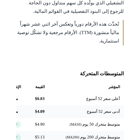
التشغيلي الذي يولّده كل سهم متداول دون الحاجة
للرجوع إلى البنود التفصيلية في القوائم المالية.
تُحدَّث هذه الأرقام دورياً وتعكس آخر اثني عشر شهراً
مالياً منشورة (TTM). الأرقام مرجعية ولا تشكّل توصية
استثمارية.
المتوسطات المتحركة
المؤشر
القيمة
الإشارة
أعلى سعر 52 أسبوع
$6.03
مرجعي
أدنى سعر 52 أسبوع
$4.09
مرجعي
متوسط متحرك 50 يوم
$4.90
↑ فوق
(MA50)
متوسط متحرك 200 يوم
$5.13
↑ فوق
(MA200)