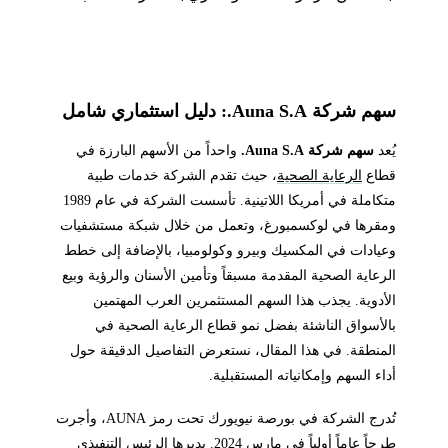
سهم شركة Auna S.A.: دليل استثماري شامل
يُعد
سهم شركة Auna S.A.
واحداً من الأسهم البارزة في
قطاع
الرعاية الصحية
، حيث تقدم الشركة خدمات طبية
متكاملة في أمريكا اللاتينية. تأسست الشركة في عام 1989
ومقرها في لوكسمبورغ، وتعمل من خلال شبكة مستشفيات
وعيادات في المكسيك وبيرو وكولومبيا، بالإضافة إلى خطط
الرعاية الصحية المقدمة مسبقاً وتأمين الأسنان والرؤية وبيع
الأدوية. يجذب هذا السهم المستثمرين العرب المهتمين
بالأسواق الناشئة بفضل نمو قطاع الرعاية الصحية في
المنطقة. في هذا المقال، نستعرض التفاصيل الدقيقة حول
أداء السهم وإمكانياته المستقبلية.
تُدرج الشركة في بورصة نيويورك تحت رمز AUNA، وأجرت
طرحاً عاماً أولياً في مارس 2024. يديرها الرئيس التنفيذي