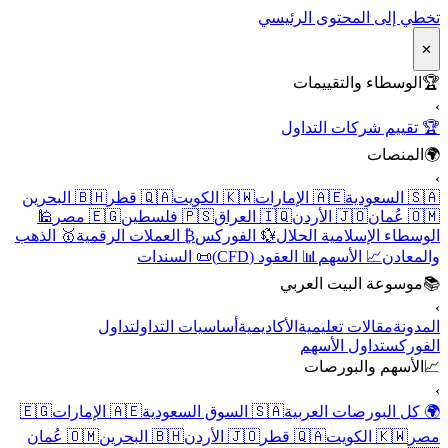
تخطي إلى المحتوى الرئيسي
✕
🏆
الوسطاء والتقييمات
›
🏆 تقييم شركات التداول
🌍
المنصات
›
🇸🇦 السعودية
🇦🇪 الإمارات
🇰🇼 الكويت
🇶🇦 قطر
🇧🇭 البحرين
🇴🇲 عُمان
🇯🇴 الأردن
🇮🇶 العراق
🇵🇸 فلسطين
🇪🇬 مصر
🕌
الوسطاء الإسلامية الحلال
💱 الفوركس
₿ العملات الرقمية
🥇 الذهب
والمعادن
📈 الأسهم
📊 العقود (CFD)
📜 السندات
📚
موسوعة البيت العربي
›
المدونة
مقالات تعليمية
الأكاديمية
أساسيات التداول
تداول
الفوركس
تداول الأسهم
📈
الأسهم والبورصات
›
🌍 كل البورصات العربية
🇸🇦 السوق السعودية
🇦🇪 الإمارات
🇪🇬
مصر
🇰🇼 الكويت
🇶🇦 قطر
🇯🇴 الأردن
🇧🇭 البحرين
🇴🇲 عُمان