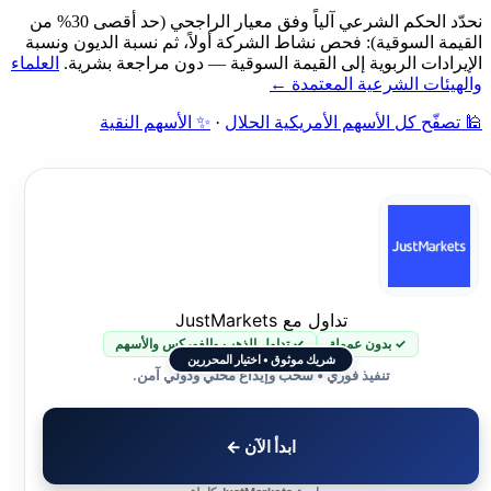
نحدّد الحكم الشرعي آلياً وفق معيار الراجحي (حد أقصى 30% من
القيمة السوقية): فحص نشاط الشركة أولاً، ثم نسبة الديون ونسبة
الإيرادات الربوية إلى القيمة السوقية — دون مراجعة بشرية.
العلماء
والهيئات الشرعية المعتمدة ←
🕌 تصفّح كل الأسهم الأمريكية الحلال
·
✨ الأسهم النقية
تداول مع JustMarkets
✓ بدون عمولة
✓ تداول الذهب والفوركس والأسهم
شريك موثوق • اختيار المحررين
تنفيذ فوري • سحب وإيداع محلي ودولي آمن.
ابدأ الآن ←