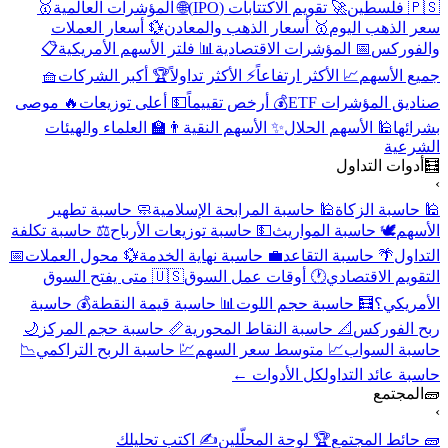
🇵🇸 فلسطين
🚀 تقويم الاكتتابات (IPO)
🌐 المؤشرات العالمية
🥇
سعر الذهب اليوم
🥇 أسعار الذهب والمعادن
💱 أسعار العملات
والفوركس
📅 المؤشرات الاقتصادية
📊 فلتر الأسهم الأمريكية
📋
جميع الأسهم
📈 الأكثر ارتفاعاً
⚡ الأكثر تداولاً
🏆 أكبر الشركات
🧺
صناديق المؤشرات ETF
💰 أرخص تقييماً
💵 أعلى توزيعات
🔥 موصى
بشرائها
🕌 الأسهم الحلال
✨ الأسهم النقية
👨‍🏫 العلماء والهيئات
الشرعية
🧮
أدوات التداول
›
🕌 حاسبة الزكاة
🕌 حاسبة المرابحة الإسلامية
🧼 حاسبة تطهير
الأسهم
🕊️ حاسبة المواريث
💵 حاسبة توزيعات الأرباح
⚖️ حاسبة تكلفة
التداول
🌴 حاسبة التقاعد
💼 حاسبة نهاية الخدمة
💱 محول العملات
📅
التقويم الاقتصادي
🕐 أوقات عمل السوق
🇺🇸 متى يفتح السوق
الأمريكي؟
🧮 حاسبة حجم اللوت
📊 حاسبة قيمة النقطة
💰 حاسبة
ربح الفوركس
📐 حاسبة النقاط المحورية
📏 حاسبة حجم المركز
🌙
حاسبة السواب
📈 متوسط سعر السهم
💹 حاسبة الربح التراكمي
📉
حاسبة عائد التداول
كل الأدوات ←
🧱
المجتمع
›
🧱 حائط المجتمع
🏆 لوحة المحلّلين
✍️ اكتب تحليلك