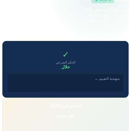
سعر إغلاق
6 أغسطس 2026
2.56 K
371.59 M
القيمة السوقية
حجم التداول
0.98
—
EPS
P/E
✓
الحكم الشرعي
حلال
منهجية التقييم ←
استثمر في AUNA
فتح حساب