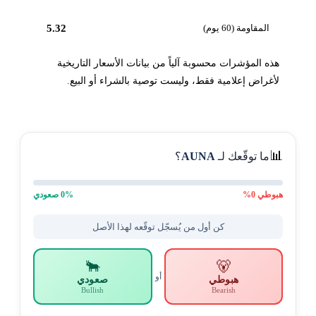
المقاومة (60 يوم)
5.32
هذه المؤشرات محسوبة آلياً من بيانات الأسعار التاريخية
لأغراض إعلامية فقط، وليست توصية بالشراء أو البيع.
📊
ما توقّعك لـ
AUNA
؟
هبوطي
0
%
% صعودي
0
كن أول من يُسجّل توقّعه لهذا الأصل
🐂
🐻
أو
هبوطي
صعودي
Bullish
Bearish