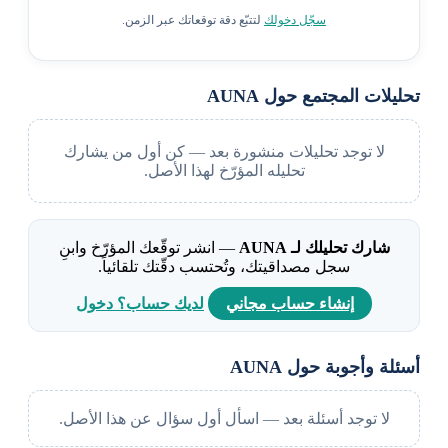
سجّل دخولك
لتتبّع دقة توقعاتك عبر الزمن.
تحليلات المجتمع حول AUNA
لا توجد تحليلات منشورة بعد — كن أول من يشارك
تحليله المؤرّخ لهذا الأصل.
شارك تحليلك لـ AUNA
— انشر توقّعك المؤرّخ وابنِ
سجل مصداقيتك، وتُحتسب دقّتك تلقائياً.
إنشاء حساب مجاني
لديك حساب؟ دخول
أسئلة وأجوبة حول AUNA
لا توجد أسئلة بعد — اسأل أول سؤال عن هذا الأصل.