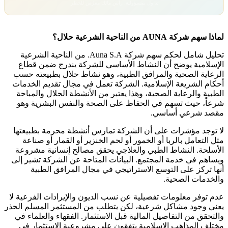
تداول بمسؤولية. رأس مالك معرّض للخطر.
لماذا سهم شركة AUNA من الناحية الشرعية حلال؟
تحليل شامل لحكم سهم شركة Auna S.A. من الناحية الشرعية
الإسلامية يوضح أن النشاط الأساسي للشركة يندرج ضمن قطاع
الرعاية الصحية والمرافق الطبية، وهو نشاط حلال بطبيعته حسب
أحكام الشريعة الإسلامية. الشركة تعمل في مجال تقديم الخدمات
الطبية والرعاية الصحية، وهذا يعتبر من الأنشطة الحلال والمباحة
شرعاً، حيث تسهم في الحفاظ على الصحة والنفس البشرية وهو
مقصد شرعي أساسي.
لا توجد مؤشرات على أن الشركة تمارس أنشطة محرمة بطبيعتها
مثل التعامل بالربا أو الخمور أو لحم الخنزير أو القمار أو صناعة
الأسلحة. النشاط الطبي والعلاجي يحقق مصالح إنسانية مشروعة
ويساهم في خدمة المجتمع. البيانات المتاحة عن الشركة تشير إلى
أنها تركز على التوسع الاستراتيجي في مجال المرافق الطبية
والخدمات الصحية.
عدم توفر معلومات تفصيلية عن نسب الديون والإيرادات الفرعية لا
يعني وجود مشاكل شرعية، لكن يتطلب من المستثمر المسلم الحذر
والتحقق من التفاصيل المالية قبل الاستثمار. الفقهاء والعلماء في
مختلف المذاهب الإسلامية يتفقون على مشروعية الاستثمار في