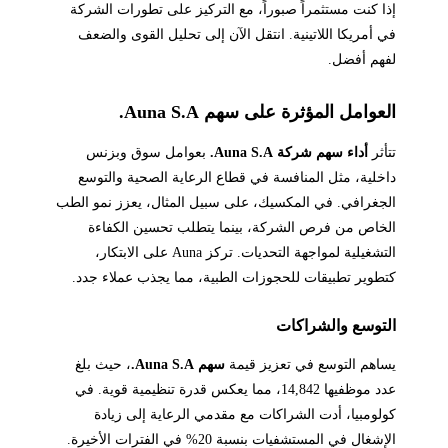
إذا كنت مستثمراً صبوراً، مع التركيز على تطورات الشركة
في أمريكا اللاتينية. انتقل الآن إلى تحليل القوى والضعف
لفهم أفضل.
العوامل المؤثرة على سهم Auna S.A.
تتأثر
أداء سهم شركة Auna S.A.
بعوامل سوق وبزنس
داخلية، مثل المنافسة في قطاع الرعاية الصحية والتوسع
الجغرافي. في المكسيك، على سبيل المثال، يعزز نمو الطب
الخاص من فرص الشركة، بينما يتطلب تحسين الكفاءة
التشغيلية لمواجهة التحديات. تركز Auna على الابتكار،
كتطوير تطبيقات للحجوزات الطبية، مما يجذب عملاء جدد.
التوسع والشراكات
يساهم التوسع في تعزيز قيمة
سهم Auna S.A.
، حيث بلغ
عدد موظفيها 14,842، مما يعكس قدرة تنظيمية قوية. في
كولومبيا، أدت الشراكات مع مقدمي الرعاية إلى زيادة
الإشغال في المستشفيات بنسبة 20% في الفترات الأخيرة.