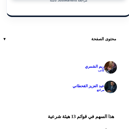
مراجعة JustMarkets كاملة
محتوى الصفحة
ريم الشمري
✓
كاتب
عبد العزيز القحطاني
✓
مراجع
هذا السهم في قوائم 13 هيئة شرعية