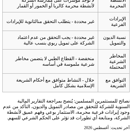
الأنشطة
لا توجد مؤشرات على ممارسة الشركة
المحرمة
لأنشطة محرمة كالربا أو الخمور أو القمار
الإيرادات
غير محددة - يتطلب التحقق منالثانوية للإيرادات
الفرعية
نسبة الديون
غير محددة - يجب التحقق من عدم اعتماد
والتمويل
الشركة على تمويل ربوي بنسب عالية
المخاطر
منخفضة - القطاع الطبي لا يتضمن مخاطر
الشرعية
شرعية ملموسة في أساسه
المحتملة
التوافق مع
حلال - النشاط متوافق مع أحكام الشريعة
الشريعة
الإسلامية بشكل كامل
نصائح للمستثمرين المسلمين: يُنصح بمراجعة التقارير المالية
السنوية للشركة للتحقق من مصادر التمويل والديون، التأكد من عدم
وجود إيرادات فرعية محرمة، الاستثمار بوعي وفهم عميق لأنشطة
الشركة، ومتابعة أي تطورات قد تؤثر على الحكم الشرعي للسهم.
آخر تحديث: أغسطس 2026