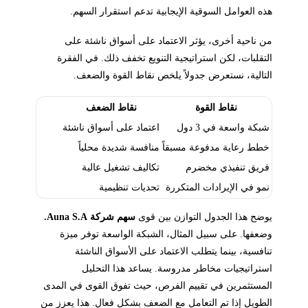
هذه العوامل السوقية الإيجابية تدعم استقرار السهم.
من ناحية أخرى، يؤثر الاعتماد على أسواق ناشئة على
التقلبات، لكن استراتيجية التنويع تخفف ذلك. في الفقرة
التالية، نستعرض جدولاً يلخص نقاط القوة والضعف.
نقاط القوة
نقاط الضعف
شبكة واسعة في 3 دول
اعتماد على أسواق ناشئة
خطط رعاية مدفوعة مسبقاً
منافسة شديدة محلياً
فريق تنفيذي مخضرم
تكاليف تشغيل عالية
نمو في الإيرادات المتكررة
تحديات تنظيمية
يوضح هذا الجدول التوازن بين قوى
سهم شركة Auna S.A.
وضعفها. على سبيل المثال، الشبكة الواسعة توفر ميزة
تنافسية، بينما يتطلب الاعتماد على الأسواق الناشئة
استراتيجيات مخاطر مدروسة. يساعد هذا التحليل
المستثمرين في تقييم الفرص، حيث تفوق القوى في المدى
الطويل إذا تم التعامل مع الضعف بشكل فعال. هذا يعزز من