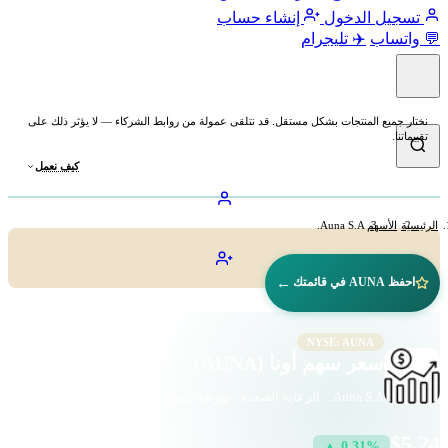
تسجيل الدخول
إنشاء حساب
💬 واتساب
✈️ تليجرام
نختار جميع المنتجات بشكل مستقل. قد نتلقى عمولة من روابط الشركاء — لا يؤثر ذلك على
تقييماتنا.
كيف نعمل
الرئيسية
الأسهم
Auna S.A.
←
احفظ AUNA في قائمتك
NYSE: AUNA
سعر سهم أونا (AUNA)
Auna S.A. · الرعاية الصحية · بورصة نيويورك
$5.24
▲ 0.31%