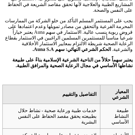
المشاريع الطبية والعلاجية لأنها تحقق مقاصد الشريعة في الحفاظ
على النفس والصحة.
يجب على المستثمر المسلم التأكد من خلو الشركة من الممارسات
المحرمة الفرعية والتحقق من مصادر تمويلها وعدم اعتمادها على
قروض ربوية بنسب عالية. الاستثمار في سهم Auna يعتبر خياراً
شرعياً مناسباً للمستثمرين المسلمين الراغبين في الاستثمار بقطاع
الرعاية الصحية شريطة الالتزام بمعايير الاستثمار الأخلاقية
والشرعية.
الحكم الشرعي النهائي: سهم Auna S.A.
يعتبر سهماً حلالاً من الناحية الشرعية الإسلامية بناءً على طبيعة
نشاطها الأساسي في مجال الرعاية الصحية والمرافق الطبية.
المعيار
التفاصيل والتقييم
الشرعي
طبيعة
خدمات طبية ورعاية صحية - نشاط حلال
النشاط
بطبيعته يحقق مقصد الحفاظ على النفس
الأساسي
البشرية