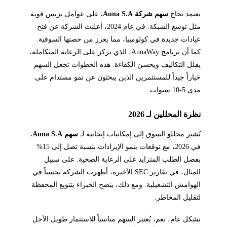
يعتمد نجاح
سهم شركة Auna S.A.
على عوامل بزنس قوية
مثل توسع الشبكة. في عام 2024، أعلنت الشركة عن فتح
عيادات جديدة في كولومبيا، مما يعزز من حصتها السوقية.
كما أن برنامج AunaWay، الذي يركز على الرعاية المتكاملة،
يقلل التكاليف ويحسن الكفاءة. هذه الخطوات تجعل السهم
خياراً جيداً للمستثمرين الذين يبحثون عن نمو مستدام على
مدى 5-10 سنوات.
نظرة المحللين لـ 2026
يُشير محللو السوق إلى إمكانيات إيجابية لـ
سهم Auna S.A.
في 2026، مع توقعات بنمو الإيرادات بنسبة تصل إلى 15%
بفضل الطلب المتزايد على الرعاية الصحية. على سبيل
المثال، في تقارير SEC الأخيرة، أظهرت الشركة تحسناً في
الهوامش التشغيلية. ومع ذلك، ينصح الخبراء بتنويع المحفظة
لتقليل المخاطر.
بشكل عام، نعم، يُعتبر السهم مناسباً للاستثمار طويل الأجل