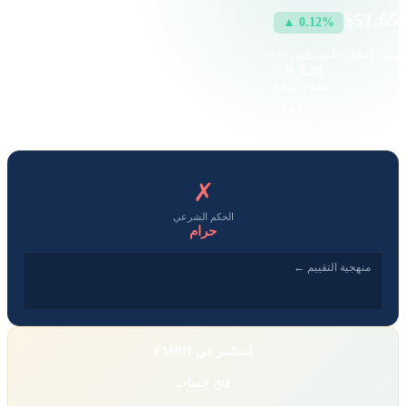
$51.65
▲ 0.12%
سعر إغلاق
6 أغسطس 2026
1.06 K
1.38 B
القيمة السوقية
حجم التداول
3.37
12.8552
EPS
P/E
✗
الحكم الشرعي
حرام
منهجية التقييم ←
استثمر في FMBH
فتح حساب