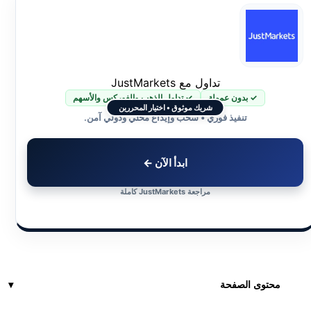
تداول مع JustMarkets
✓ بدون عمولة
✓ تداول الذهب والفوركس والأسهم
شريك موثوق • اختيار المحررين
تنفيذ فوري • سحب وإيداع محلي ودولي آمن.
ابدأ الآن ←
مراجعة JustMarkets كاملة
محتوى الصفحة