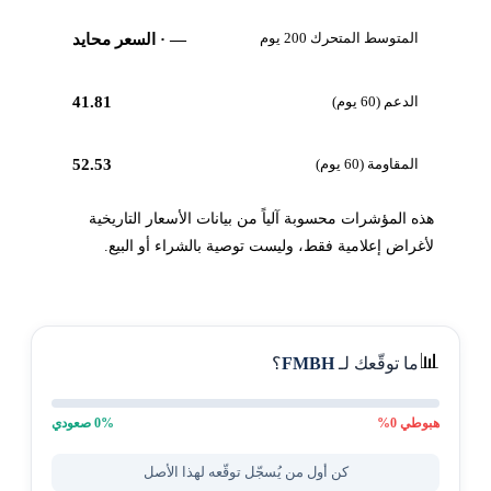
المتوسط المتحرك 200 يوم
—
· السعر محايد
الدعم (60 يوم)
41.81
المقاومة (60 يوم)
52.53
هذه المؤشرات محسوبة آلياً من بيانات الأسعار التاريخية
لأغراض إعلامية فقط، وليست توصية بالشراء أو البيع.
📊
ما توقّعك لـ
FMBH
؟
هبوطي
0
%
% صعودي
0
كن أول من يُسجّل توقّعه لهذا الأصل