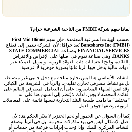
تداول بمسؤولية. رأس مالك معرّض للخطر.
لماذا سهم شركة FMBH من الناحية الشرعية حرام؟
بحسب الهيئات الشرعية المعتمدة، فإن سهم
First Mid Illinois
Bancshares Inc (FMBH)
يُعد
حرامًا
؛ لأن الشركة تنتمي إلى قطاع
FINANCIAL SERVICES
وصناعة
STATE COMMERCIAL
BANKS
، وهي صناعة تقوم في أصلها على الإقراض والاقتراض
بالفائدة، وفتح الحسابات ذات العوائد الربوية، وتمويل العملاء عبر
أدوات مالية يدخل فيها الربا غالبًا بصورة جوهرية لا عرضية.
النشاط الأساسي هنا ليس تجارة مباحة مع دخل جانبي غير منضبط،
بل هو نشاط مصرفي تجاري تقليدي، والربا في الشريعة من الكبائر،
وقد اتفق الفقهاء المعاصرون على أن التعامل المصرفي القائم على
الفائدة المحضة لا يجوز. لذلك لا يُنظر إلى السهم هنا على أنه
“مختلط” ما دامت طبيعة البنك التجارية نفسها قائمة على المعاملات
الربوية بوصفها جوهر العمل.
كما أن السؤال عن الخمور أو لحم الخنزير لا يغيّر الحكم هنا؛ لأن
أصل الإشكال ليس في بيع مأكولات محرمة، بل في
الربا
بوصفه
النشاط المركزي للبنك. وإذا وُجدت إيرادات فرعية من خدمات أو