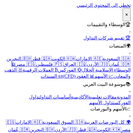
تخطي إلى المحتوى الرئيسي
✕
🏆
الوسطاء والتقييمات
›
🏆 تقييم شركات التداول
🌍
المنصات
›
🇸🇦 السعودية
🇦🇪 الإمارات
🇰🇼 الكويت
🇶🇦 قطر
🇧🇭 البحرين
🇴🇲 عُمان
🇯🇴 الأردن
🇮🇶 العراق
🇵🇸 فلسطين
🇪🇬 مصر
🕌
الوسطاء الإسلامية الحلال
💱 الفوركس
₿ العملات الرقمية
🥇 الذهب
والمعادن
📈 الأسهم
📊 العقود (CFD)
📜 السندات
📚
موسوعة البيت العربي
›
المدونة
مقالات تعليمية
الأكاديمية
أساسيات التداول
تداول
الفوركس
تداول الأسهم
📈
الأسهم والبورصات
›
🌍 كل البورصات العربية
🇸🇦 السوق السعودية
🇦🇪 الإمارات
🇪🇬
مصر
🇰🇼 الكويت
🇶🇦 قطر
🇯🇴 الأردن
🇧🇭 البحرين
🇴🇲 عُمان