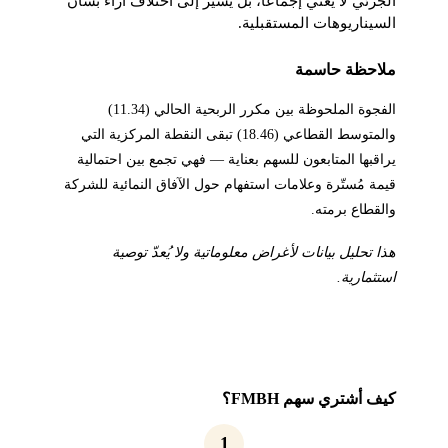
الجزئي لا يعني إجماعاً، بل يشير إلى اختلاف آراء بشأن
السيناريوهات المستقبلية.
ملاحظة حاسمة
الفجوة الملحوظة بين مكرر الربحية الحالي (11.34)
والمتوسط القطاعي (18.46) تبقى النقطة المركزية التي
يراقبها المتابعون للسهم بعناية — فهي تجمع بين احتمالية
قيمة مُستّرة وعلامات استفهام حول الآفاق النمائية للشركة
والقطاع برمته.
هذا تحليل بيانات لأغراض معلوماتية ولا يُعدّ توصية
استثمارية.
كيف أشتري سهم FMBH؟
1