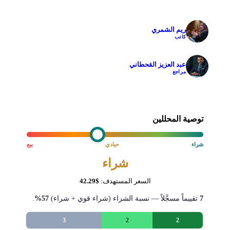
ريم الشمري
✓
كاتب
عبد العزيز القحطاني
✓
مراجع
توصية المحللين
شراء
حيادي
بيع
شراء
السعر المستهدف:
$42.29
7
تقييماً مسجَّلاً — نسبة الشراء (شراء قوي + شراء)
57%
.
3
2
2