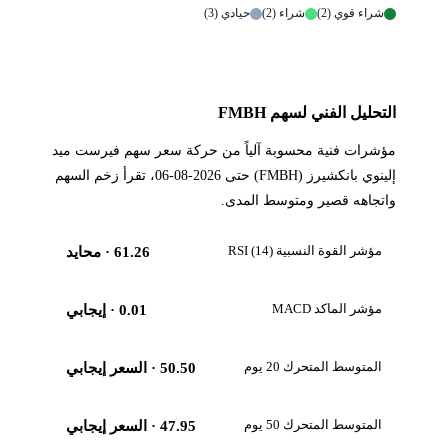
شراء قوي (2)
شراء (2)
حيادي (3)
التحليل الفني لسهم FMBH
مؤشرات فنية محسوبة آلياً من حركة سعر سهم فيرست ميد
إلينوي بانكشيرز (FMBH) حتى 2026-08-06، تقرأ زخم السهم
واتجاهه قصير ومتوسط المدى.
مؤشر القوة النسبية RSI (14)
61.26
· محايد
مؤشر الماكد MACD
0.01
· إيجابي
المتوسط المتحرك 20 يوم
50.50
· السعر إيجابي
المتوسط المتحرك 50 يوم
47.95
· السعر إيجابي