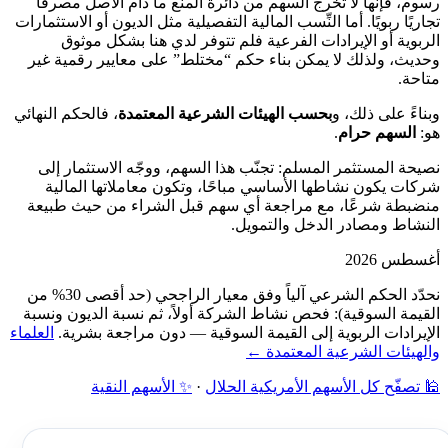
رسوم، فإنها لا تُخرج السهم من دائرة المنع ما دام الأصل مصرفًا
تجاريًا ربويًا. أما النِّسب المالية التفصيلية مثل الديون أو الاستثمارات
الربوية أو الإيرادات الفرعية فلم تتوفر لدي هنا بشكل موثوق
وحديث، ولذلك لا يمكن بناء حكم “مختلط” على معايير رقمية غير
متاحة.
وبناءً على ذلك، و
بحسب الهيئات الشرعية المعتمدة
، فالحكم النهائي
هو:
السهم حرام
.
نصيحة المستثمر المسلم: تجنّب هذا السهم، ووجّه الاستثمار إلى
شركات يكون نشاطها الأساسي مباحًا، وتكون معاملاتها المالية
منضبطة شرعًا، مع مراجعة أي سهم قبل الشراء من حيث طبيعة
النشاط ومصادر الدخل والتمويل.
أغسطس 2026
نحدّد الحكم الشرعي آلياً وفق معيار الراجحي (حد أقصى 30% من
القيمة السوقية): فحص نشاط الشركة أولاً، ثم نسبة الديون ونسبة
الإيرادات الربوية إلى القيمة السوقية — دون مراجعة بشرية.
العلماء
والهيئات الشرعية المعتمدة ←
🕌 تصفّح كل الأسهم الأمريكية الحلال
·
✨ الأسهم النقية