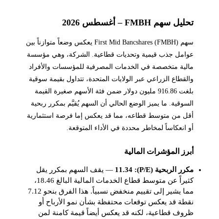
تحليل سهم FMBH – أغسطس 2026
سهم First Mid Bancshares (FMBH) يعكس وضعاً متوازناً بين
عوامل جذب قيمية وتحديات قطاعية. الشركة، وهي مؤسسة
مالية متخصصة في الخدمات المصرفية للمؤسسات والأفراد
والقطاع الزراعي عبر الولايات المتحدة، تتداول بقيمة سوقية
بلغت 916.86 مليون دولار ضمن فئة الأسهم صغيرة القيمة
السوقية. ما يميز الوضع الحالي أن السهم يُقيَّم بمكرر ربحية
أقل من متوسط قطاعه، مما قد يعكس إما فرصة استثمارية
أو انعكاساً لمخاطر محددة في الأداء المتوقعة.
أبرز المؤشرات المالية
مكرر الربحية (P/E): 11.34
— يقف السهم بمكرر يقل
كثيراً عن متوسط قطاع الخدمات المالية البالغ 18.46،
مما يشير إلى تقييم منخفض نسبياً. هذا الفرق بنحو 7.12
نقطة قد يعكس توقعات محتفظة بشأن نمو الأرباح أو
ظروف قطاعية، لكنه قد يعكس أيضاً قيمة كامنة لمن