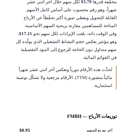
مخفّفة قدرها
$3.79
لكل سهم خلال آخر اثني عشر
شهراً، وهو رقم محسوب على أساس كامل الأسهم
القابلة للتحويل ويعطي صورة أكثر تحفّظاً عن الأرباح
المتاحة للمساهمين مقارنة بربحية السهم الأساسية.
وفي الوقت ذاته، بلغت الإيرادات لكل سهم نحو
$17.21
،
وهو مؤشر يعكس حجم النشاط التشغيلي الذي يولّده كل
سهم متداول دون الحاجة للرجوع إلى البنود التفصيلية
في القوائم المالية.
تُحدَّث هذه الأرقام دورياً وتعكس آخر اثني عشر شهراً
مالياً منشورة (TTM). الأرقام مرجعية ولا تشكّل توصية
استثمارية.
توزيعات الأرباح — FMBH
آخر توزيع للسهم
$0.95