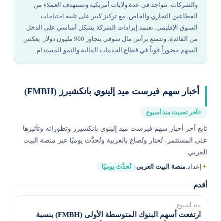
والشركات. تتواجد في عدة ولايات أمريكية وتستهدف العملاء من
القطاعين التجاري والخاص، مع تركيز كبير على تلبية احتياجات
السوق الإقليمي. تعتمد إيرادات الشركة بشكل أساسي على الدخل
من الفائدة، وتتمتع برأس مال سوقي يتجاوز 900 مليون دولار. يعكس
السهم حضوراً قوياً في قطاع الخدمات المالية والنمو المستدام.
أخبار سهم فيرست ميد إلينوي بانكشيرز (FMBH)
آخر تحديث منذ أسبوع
تابع آخر أخبار سهم فيرست ميد إلينوي بانكشيرز وتطوراته وتأثيرها
على المستثمر، تُختار وتُصاغ بالعربية وتُحدَّث يوميًا عبر منصة البيت
العربي.
✦
إعداد:
منصة البيت العربي
تُحدَّث يوميًا
أقدم
منذ أسبوع
ارتفعت أسهم البنوك المتوسطة الأولى (FMBH) بنسبة