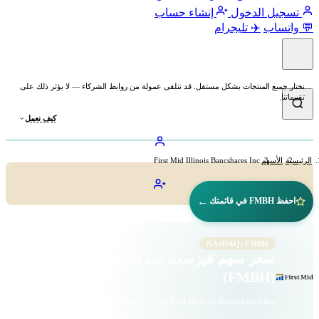
تسجيل الدخول
إنشاء حساب
💬 واتساب
✈️ تليجرام
نختار جميع المنتجات بشكل مستقل. قد نتلقى عمولة من روابط الشركاء — لا يؤثر ذلك على
تقييماتنا.
كيف نعمل
الرئيسية
الأسهم
First Mid Illinois Bancshares Inc
←
احفظ FMBH في قائمتك
NASDAQ: FMBH
سعر سهم فيرست ميد إلينوي بانكشيرز
(FMBH)
First Mid Illinois Bancshares Inc · الخدمات المالية · ناسداك