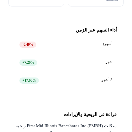
أداء السهم عبر الزمن
أسبوع
-0.49%
شهر
+7.26%
3 أشهر
+17.65%
قراءة في الربحية والإيرادات
سجّلت First Mid Illinois Bancshares Inc (FMBH) ربحية