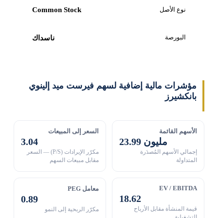
نوع الأصل
Common Stock
البورصة
ناسداك
مؤشرات مالية إضافية لسهم فيرست ميد إلينوي
بانكشيرز
الأسهم القائمة
السعر إلى المبيعات
23.99 مليون
3.04
إجمالي الأسهم المُصدَرة
مكرّر الإيرادات (P/S) — السعر
المتداولة
مقابل مبيعات السهم
EV / EBITDA
معامل PEG
18.62
0.89
قيمة المنشأة مقابل الأرباح
مكرّر الربحية إلى النمو
التشغيلية