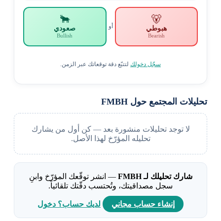
🐂
🐻
أو
هبوطي
صعودي
Bullish
Bearish
سجّل دخولك
لتتبّع دقة توقعاتك عبر الزمن.
تحليلات المجتمع حول FMBH
لا توجد تحليلات منشورة بعد — كن أول من يشارك
تحليله المؤرّخ لهذا الأصل.
شارك تحليلك لـ FMBH
— انشر توقّعك المؤرّخ وابنِ
سجل مصداقيتك، وتُحتسب دقّتك تلقائياً.
إنشاء حساب مجاني
لديك حساب؟ دخول