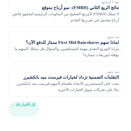
منذ 3 أسابيع
نتائج الربع الثاني (FMBH): نمو أرباح متوقع
لا تمتلك (FMBH) المزيج الصحيح من المكونات الرئيسية لتحقيق فائض
أرباح محتمل في تقريرها القادم.
منذ شهر
لماذا سهم First Mid Bancshares ممتاز للدفع الآن؟
مزايا التوزيع النقدي مهمة للمساهمين، والسؤال هل يمتلك السهم ما
يؤهله لتوزيعات ممتازة؟
منذ شهر
التقلبات الضمنية تزداد لخيارات فيرست ميد بانكشيرز
يجب على المستثمرين الانتباه باهتمام لأسهم فيرست ميد بانكشيرز
بناءً على تحركات سوق الخيارات الأخيرة.
كل الأخبار (6)
←