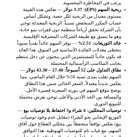
يرغب في المخاطرة المحسوبة.
ربحية السهم (EPS): 3.37 دولار
— تعكس هذه القيمة
مستوى معتدل من الربحية لكل حصة، وتشكل أساس
حساب المكرر المنخفض نسبياً. الربحية المعتدلة توحي
بأن الشركة تحقق أرباحاً منتظمة دون قفزات نمو حادة،
وهو ما يتسق مع طبيعة الشركات المصرفية الإقليمية.
عائد التوزيعات: 2.51%
— يوفر السهم عائداً نقدياً سنوياً
يتخطى معدلات الفائدة الأساسية في السوق. هذا العائد
قد يكون جاذباً للمستثمرين الذين يبحثون عن دخل منتظم
بجانب المكاسب الرأسمالية المحتملة.
نطاق التداول على 52 أسبوعاً: 27.40 – 43.30 دولار
—
السهم تقلب بمدى نسبة 58% خلال العام الماضي، مما
يعكس تذبذباً معتدلاً. السعر الحالي ضمن هذا النطاق
يوضح موقع السهم في دورته السعرية قصيرة الأجل،
والمسافة بين الحد الأدنى والأعلى توحي بفرص محتملة
للتنويع الدوري.
توصيات المحللين: 4 شراء و3 احتفاظ بلا توصيات بيع
—
التوزيع الإيجابي نحو الشراء (مقابل عدم وجود توصيات
بيع) يعكس توافقاً متحفظاً بين محللي القطاع حول آفاق
السهم، مع غياب تام للتوصيات الهبوطية. هذا التوافق