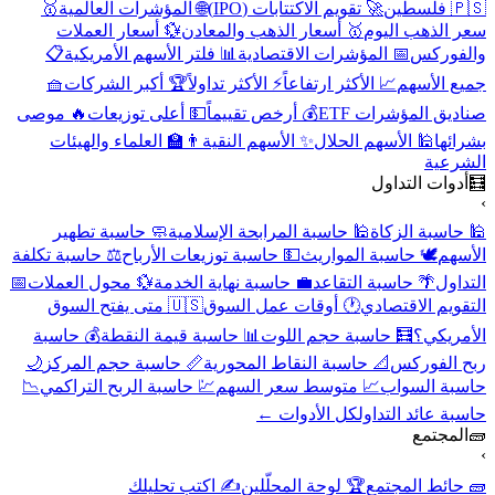
🇵🇸 فلسطين
🚀 تقويم الاكتتابات (IPO)
🌐 المؤشرات العالمية
🥇
سعر الذهب اليوم
🥇 أسعار الذهب والمعادن
💱 أسعار العملات
والفوركس
📅 المؤشرات الاقتصادية
📊 فلتر الأسهم الأمريكية
📋
جميع الأسهم
📈 الأكثر ارتفاعاً
⚡ الأكثر تداولاً
🏆 أكبر الشركات
🧺
صناديق المؤشرات ETF
💰 أرخص تقييماً
💵 أعلى توزيعات
🔥 موصى
بشرائها
🕌 الأسهم الحلال
✨ الأسهم النقية
👨‍🏫 العلماء والهيئات
الشرعية
🧮
أدوات التداول
›
🕌 حاسبة الزكاة
🕌 حاسبة المرابحة الإسلامية
🧼 حاسبة تطهير
الأسهم
🕊️ حاسبة المواريث
💵 حاسبة توزيعات الأرباح
⚖️ حاسبة تكلفة
التداول
🌴 حاسبة التقاعد
💼 حاسبة نهاية الخدمة
💱 محول العملات
📅
التقويم الاقتصادي
🕐 أوقات عمل السوق
🇺🇸 متى يفتح السوق
الأمريكي؟
🧮 حاسبة حجم اللوت
📊 حاسبة قيمة النقطة
💰 حاسبة
ربح الفوركس
📐 حاسبة النقاط المحورية
📏 حاسبة حجم المركز
🌙
حاسبة السواب
📈 متوسط سعر السهم
💹 حاسبة الربح التراكمي
📉
حاسبة عائد التداول
كل الأدوات ←
🧱
المجتمع
›
🧱 حائط المجتمع
🏆 لوحة المحلّلين
✍️ اكتب تحليلك