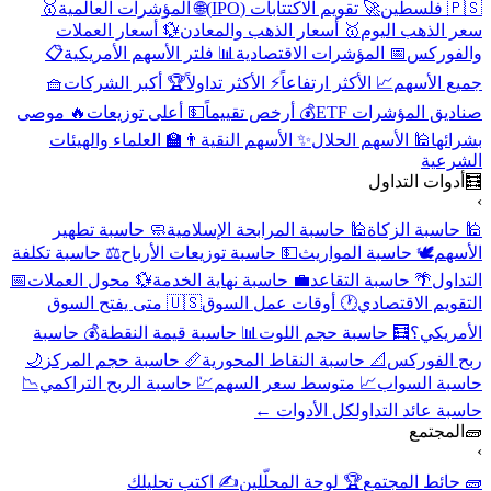
🇵🇸 فلسطين
🚀 تقويم الاكتتابات (IPO)
🌐 المؤشرات العالمية
🥇
سعر الذهب اليوم
🥇 أسعار الذهب والمعادن
💱 أسعار العملات
والفوركس
📅 المؤشرات الاقتصادية
📊 فلتر الأسهم الأمريكية
📋
جميع الأسهم
📈 الأكثر ارتفاعاً
⚡ الأكثر تداولاً
🏆 أكبر الشركات
🧺
صناديق المؤشرات ETF
💰 أرخص تقييماً
💵 أعلى توزيعات
🔥 موصى
بشرائها
🕌 الأسهم الحلال
✨ الأسهم النقية
👨‍🏫 العلماء والهيئات
الشرعية
🧮
أدوات التداول
›
🕌 حاسبة الزكاة
🕌 حاسبة المرابحة الإسلامية
🧼 حاسبة تطهير
الأسهم
🕊️ حاسبة المواريث
💵 حاسبة توزيعات الأرباح
⚖️ حاسبة تكلفة
التداول
🌴 حاسبة التقاعد
💼 حاسبة نهاية الخدمة
💱 محول العملات
📅
التقويم الاقتصادي
🕐 أوقات عمل السوق
🇺🇸 متى يفتح السوق
الأمريكي؟
🧮 حاسبة حجم اللوت
📊 حاسبة قيمة النقطة
💰 حاسبة
ربح الفوركس
📐 حاسبة النقاط المحورية
📏 حاسبة حجم المركز
🌙
حاسبة السواب
📈 متوسط سعر السهم
💹 حاسبة الربح التراكمي
📉
حاسبة عائد التداول
كل الأدوات ←
🧱
المجتمع
›
🧱 حائط المجتمع
🏆 لوحة المحلّلين
✍️ اكتب تحليلك