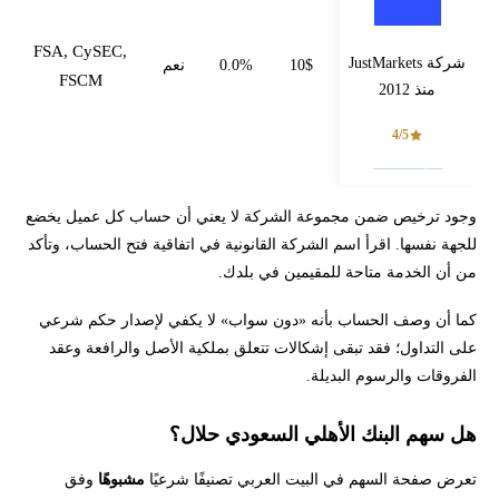
FSA, CySEC,
شركة JustMarkets
10$
0.0%
نعم
FSCM
منذ 2012
4/5
فتح حساب
وجود ترخيص ضمن مجموعة الشركة لا يعني أن حساب كل عميل يخضع
للجهة نفسها. اقرأ اسم الشركة القانونية في اتفاقية فتح الحساب، وتأكد
من أن الخدمة متاحة للمقيمين في بلدك.
كما أن وصف الحساب بأنه «دون سواب» لا يكفي لإصدار حكم شرعي
على التداول؛ فقد تبقى إشكالات تتعلق بملكية الأصل والرافعة وعقد
الفروقات والرسوم البديلة.
هل سهم البنك الأهلي السعودي حلال؟
تعرض صفحة السهم في البيت العربي تصنيفًا شرعيًا
مشبوهًا
وفق