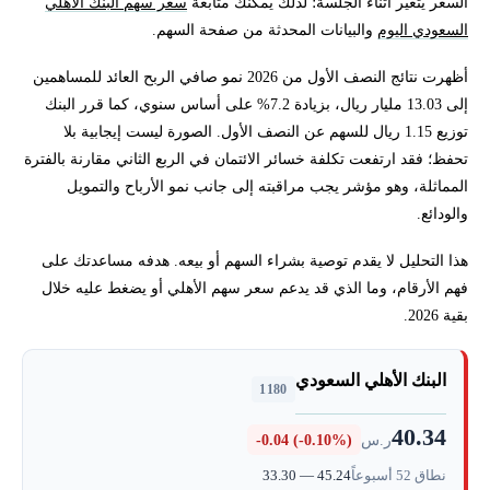
السعر يتغير أثناء الجلسة؛ لذلك يمكنك متابعة
سعر سهم البنك الأهلي
ماذا كشفت نتائج البنك الأهلي في النصف الأول 2026؟
السعودي اليوم
والبيانات المحدثة من صفحة السهم.
توزيعات سهم البنك الأهلي السعودي في 2026
أظهرت نتائج النصف الأول من 2026 نمو صافي الربح العائد للمساهمين
إلى 13.03 مليار ريال، بزيادة 7.2% على أساس سنوي، كما قرر البنك
هل سهم البنك الأهلي 1180 مقيم بسعر مرتفع أم منخفض؟
توزيع 1.15 ريال للسهم عن النصف الأول. الصورة ليست إيجابية بلا
تحفظ؛ فقد ارتفعت تكلفة خسائر الائتمان في الربع الثاني مقارنة بالفترة
تحليل سهم البنك الأهلي فنيًا: كيف تقرأ السعر دون أرقام قديمة؟
المماثلة، وهو مؤشر يجب مراقبته إلى جانب نمو الأرباح والتمويل
والودائع.
ما العوامل التي تؤثر على سعر سهم البنك الأهلي السعودي؟
هذا التحليل لا يقدم توصية بشراء السهم أو بيعه. هدفه مساعدتك على
فهم الأرقام، وما الذي قد يدعم سعر سهم الأهلي أو يضغط عليه خلال
كيف تشتري سهم البنك الأهلي السعودي 1180 فعليًا؟
بقية 2026.
الفرق بين شراء سهم 1180 وتداول عقد فروقات عليه
البنك الأهلي السعودي
1180
منصات عالمية لتداول الأسهم والمشتقات
40.34
ر.س
-0.04 (-0.10%)
هل سهم البنك الأهلي السعودي حلال؟
نطاق 52 أسبوعاً
33.30 — 45.24