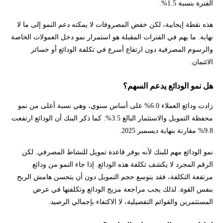
الفترة بنسبة 1.5%.
هذه نقطة إيجابية، لكن خفض المصروفات لا يمكنه دعم النمو إلى ما لا
نهاية. ما يهم في الفترات المقبلة هو استمرار نمو دخل العمولات الخاصة
والرسوم المصرفية دون ارتفاع أسرع في تكلفة الودائع أو خسائر
الائتمان.
هل نمو الودائع يدعم السهم؟
زادت ودائع العملاء 6.0% على أساس سنوي، وهي نسبة أعلى من نمو
محفظة التمويل والاستثمار البالغ 3.5%. كما ذكر البنك أن الودائع ارتفعت
9.8% مقارنة بنهاية ديسمبر 2025.
نمو الودائع مهم للبنك لأنه يوفر قاعدة تمويل للنشاط المصرفي. لكن
الرقم المجرد لا يكشف تكلفة هذه الودائع. إذا جاء النمو من ودائع
مرتفعة التكلفة، فقد يتوسع حجم التمويل دون أن يتحسن هامش الربح
بنفس القوة. لذلك يجب مراجعة مزيج الودائع وتكلفتها في عرض
المستثمرين والقوائم التفصيلية، لا الاكتفاء بإجمالي الرصيد.