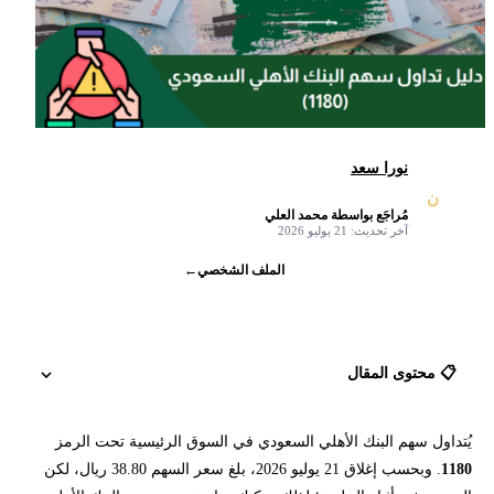
نورا سعد
ن
مُراجَع بواسطة محمد العلي
✓
آخر تحديث: 21 يوليو 2026
الملف الشخصي
←
📋 محتوى المقال
يُتداول سهم البنك الأهلي السعودي في السوق الرئيسية تحت الرمز
سهم البنك الأهلي السعودي 1180 في دقيقة
1180
. وبحسب إغلاق 21 يوليو 2026، بلغ سعر السهم 38.80 ريال، لكن