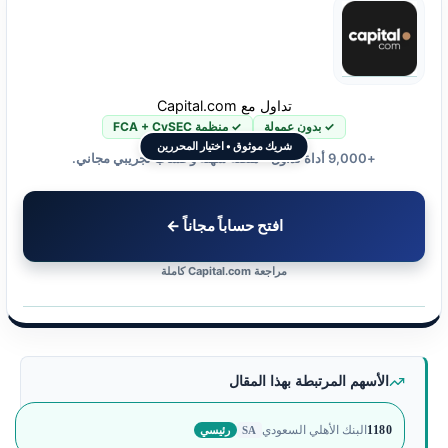
تداول مع Capital.com
✓ بدون عمولة
✓ منظمة FCA + CySEC
شريك موثوق • اختيار المحررين
+9,000 أداة تداول • منصة سهلة وحساب تجريبي مجاني.
افتح حساباً مجاناً ←
مراجعة Capital.com كاملة
الأسهم المرتبطة بهذا المقال
1180
البنك الأهلي السعودي
رئيسي
SA