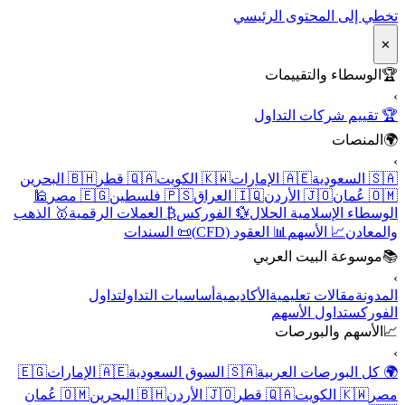
تخطي إلى المحتوى الرئيسي
✕
🏆
الوسطاء والتقييمات
›
🏆 تقييم شركات التداول
🌍
المنصات
›
🇸🇦 السعودية
🇦🇪 الإمارات
🇰🇼 الكويت
🇶🇦 قطر
🇧🇭 البحرين
🇴🇲 عُمان
🇯🇴 الأردن
🇮🇶 العراق
🇵🇸 فلسطين
🇪🇬 مصر
🕌
الوسطاء الإسلامية الحلال
💱 الفوركس
₿ العملات الرقمية
🥇 الذهب
والمعادن
📈 الأسهم
📊 العقود (CFD)
📜 السندات
📚
موسوعة البيت العربي
›
المدونة
مقالات تعليمية
الأكاديمية
أساسيات التداول
تداول
الفوركس
تداول الأسهم
📈
الأسهم والبورصات
›
🌍 كل البورصات العربية
🇸🇦 السوق السعودية
🇦🇪 الإمارات
🇪🇬
مصر
🇰🇼 الكويت
🇶🇦 قطر
🇯🇴 الأردن
🇧🇭 البحرين
🇴🇲 عُمان