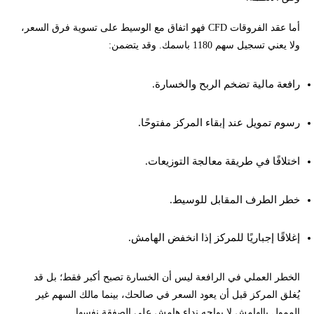
أما عقد الفروقات CFD فهو اتفاق مع الوسيط على تسوية فرق السعر،
ولا يعني تسجيل سهم 1180 باسمك. وقد يتضمن:
رافعة مالية تضخم الربح والخسارة.
رسوم تمويل عند إبقاء المركز مفتوحًا.
اختلافًا في طريقة معالجة التوزيعات.
خطر الطرف المقابل للوسيط.
إغلاقًا إجباريًا للمركز إذا انخفض الهامش.
الخطر العملي في الرافعة ليس أن الخسارة تصبح أكبر فقط؛ بل قد
يُغلق المركز قبل أن يعود السعر في صالحك، بينما مالك السهم غير
الممول بالهامش لا يواجه نداء هامش على الصفقة نفسها.