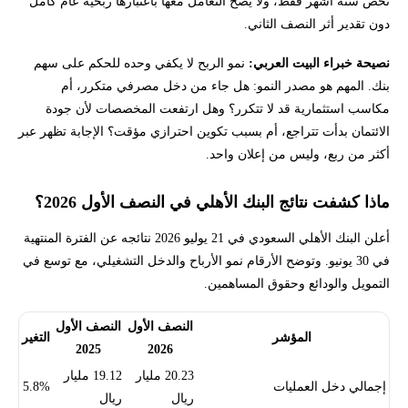
تخص ستة أشهر فقط، ولا يصح التعامل معها باعتبارها ربحية عام كامل
دون تقدير أثر النصف الثاني.
نصيحة خبراء البيت العربي:
نمو الربح لا يكفي وحده للحكم على سهم
بنك. المهم هو مصدر النمو: هل جاء من دخل مصرفي متكرر، أم
مكاسب استثمارية قد لا تتكرر؟ وهل ارتفعت المخصصات لأن جودة
الائتمان بدأت تتراجع، أم بسبب تكوين احترازي مؤقت؟ الإجابة تظهر عبر
أكثر من ربع، وليس من إعلان واحد.
ماذا كشفت نتائج البنك الأهلي في النصف الأول 2026؟
أعلن البنك الأهلي السعودي في 21 يوليو 2026 نتائجه عن الفترة المنتهية
في 30 يونيو. وتوضح الأرقام نمو الأرباح والدخل التشغيلي، مع توسع في
التمويل والودائع وحقوق المساهمين.
النصف الأول
النصف الأول
المؤشر
التغير
2025
2026
20.23 مليار
19.12 مليار
إجمالي دخل العمليات
5.8%
ريال
ريال