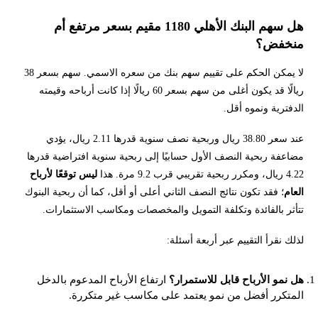
هل سهم البنك الأهلي 1180 مقيم بسعر مرتفع أم
منخفض؟
لا يمكن الحكم على تقييم سهم بنك من سعره الاسمي. سهم بسعر 38
ريالًا قد يكون أغلى من سهم بسعر 60 ريالًا إذا كانت أرباحه وقيمته
الدفترية ونموه أقل.
عند سعر 38.80 ريال وربحية نصف سنوية قدرها 2.11 ريال، يؤدي
مضاعفة ربحية النصف الأول حسابيًا إلى ربحية سنوية افتراضية قدرها
4.22 ريال، ومكرر ربحية تقريبي قرب 9.2 مرة. هذا
ليس توقعًا لأرباح
العام
؛ فقد تكون نتائج النصف الثاني أعلى أو أقل، كما أن ربحية البنوك
تتأثر بالفائدة وتكلفة التمويل والمخصصات ومكاسب الاستثمارات.
لذلك نقرأ التقييم عبر أربعة أسئلة:
هل نمو الأرباح قابل للاستمرار؟
ارتفاع الأرباح المدعوم بالدخل
المتكرر أفضل من نمو يعتمد على مكاسب غير متكررة.