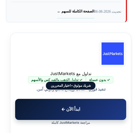
متى قد لا يناسبك سهم البنك الأهلي؟
الصفحة الكاملة للسهم ←
تحديث 2026-08-06
هل تريد المساعدة في بدء التداول على أسهم البنوك السعودية الأخرى؟
تداول مع JustMarkets
✓ بدون عمولة
✓ تداول الذهب والفوركس والأسهم
شريك موثوق • اختيار المحررين
تنفيذ فوري • سحب وإيداع محلي ودولي آمن.
ابدأ الآن ←
مراجعة JustMarkets كاملة