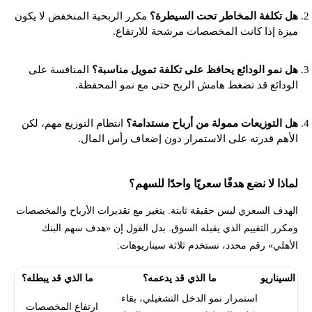
هل تكلفة المخاطر تحت السيطرة؟
مكرر الربحية المنخفض لا يكون
ميزة إذا كانت المخصصات مرشحة للارتفاع.
هل نمو الودائع يحافظ على تكلفة تمويل مناسبة؟
المنافسة على
الودائع قد تضغط هامش الربح حتى مع نمو المحفظة.
هل التوزيعات ممولة من أرباح مستدامة؟
انتظام التوزيع مهم، لكن
الأهم قدرته على الاستمرار دون إضعاف رأس المال.
لماذا لا نضع هدفًا سعريًا واحدًا للسهم؟
الهدف السعري ليس حقيقة ثابتة. يتغير مع تقديرات الأرباح والمخصصات
ومكرر التقييم الذي يقبله السوق. بدل القول إن «هدف سهم البنك
الأهلي» رقم محدد، نستخدم ثلاثة سيناريوهات:
السيناريو
ما الذي قد يدعمه؟
ما الذي قد يبطله؟
استمرار نمو الدخل التشغيلي، بقاء
ارتفاع المخصصات