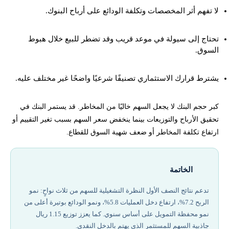
لا تفهم أثر المخصصات وتكلفة الودائع على أرباح البنوك.
تحتاج إلى سيولة في موعد قريب وقد تضطر للبيع خلال هبوط
السوق.
يشترط قرارك الاستثماري تصنيفًا شرعيًا واضحًا غير مختلف عليه.
كبر حجم البنك لا يجعل السهم خاليًا من المخاطر. قد يستمر البنك في
تحقيق الأرباح والتوزيعات بينما ينخفض سعر السهم بسبب تغير التقييم أو
ارتفاع تكلفة المخاطر أو ضعف شهية السوق للقطاع.
الخاتمة
تدعم نتائج النصف الأول النظرة التشغيلية للسهم من ثلاث نواحٍ: نمو
الربح 7.2%، ارتفاع دخل العمليات 5.8%، ونمو الودائع بوتيرة أعلى من
نمو محفظة التمويل على أساس سنوي. كما يعزز توزيع 1.15 ريال
جاذبية السهم للمستثمر الذي يهتم بالدخل النقدي.