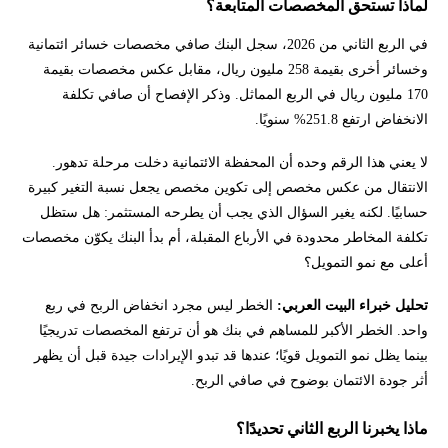
لماذا تستحق المخصصات المتابعة؟
في الربع الثاني من 2026، سجل البنك صافي مخصصات خسائر ائتمانية
وخسائر أخرى بقيمة 258 مليون ريال، مقابل عكس مخصصات بقيمة
170 مليون ريال في الربع المماثل. وذكر الإفصاح أن صافي تكلفة
الانخفاض ارتفع 251.8% سنويًا.
لا يعني هذا الرقم وحده أن المحفظة الائتمانية دخلت مرحلة تدهور.
الانتقال من عكس مخصص إلى تكوين مخصص يجعل نسبة التغير كبيرة
حسابيًا. لكنه يغير السؤال الذي يجب أن يطرحه المستثمر: هل ستظل
تكلفة المخاطر محدودة في الأرباع المقبلة، أم بدأ البنك يكوّن مخصصات
أعلى مع نمو التمويل؟
تحليل خبراء البيت العربي:
الخطر ليس مجرد انخفاض الربح في ربع
واحد. الخطر الأكبر للمساهم في بنك هو أن ترتفع المخصصات تدريجيًا
بينما يظل نمو التمويل قويًا؛ عندها قد تبدو الإيرادات جيدة قبل أن يظهر
أثر جودة الائتمان بوضوح في صافي الربح.
ماذا يخبرنا الربع الثاني تحديدًا؟