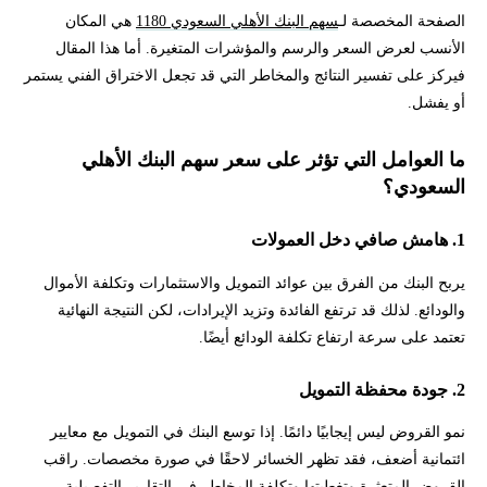
الصفحة المخصصة لـ
سهم البنك الأهلي السعودي 1180
هي المكان
الأنسب لعرض السعر والرسم والمؤشرات المتغيرة. أما هذا المقال
فيركز على تفسير النتائج والمخاطر التي قد تجعل الاختراق الفني يستمر
أو يفشل.
ما العوامل التي تؤثر على سعر سهم البنك الأهلي
السعودي؟
1. هامش صافي دخل العمولات
يربح البنك من الفرق بين عوائد التمويل والاستثمارات وتكلفة الأموال
والودائع. لذلك قد ترتفع الفائدة وتزيد الإيرادات، لكن النتيجة النهائية
تعتمد على سرعة ارتفاع تكلفة الودائع أيضًا.
2. جودة محفظة التمويل
نمو القروض ليس إيجابيًا دائمًا. إذا توسع البنك في التمويل مع معايير
ائتمانية أضعف، فقد تظهر الخسائر لاحقًا في صورة مخصصات. راقب
القروض المتعثرة وتغطيتها وتكلفة المخاطر في التقارير التفصيلية.