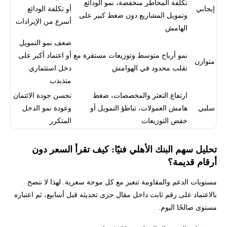
تكلفة المخاطر منخفضة، نمو الودائع
إيجابي
أو تكلفة الودائع
وتمويل المشاريع دون ضغط كبير على
أسرع من الإيرادات
الهامش
ضعف نمو التمويل
نمو أرباح متوسط وتوزيعات مستقرة مع
أو اعتماد أكبر على
متوازن
تقلب محدود في الهوامش
دخل استثماري
متذبذب
ارتفاع التعثر والمخصصات، ضغط
تحسن جودة الائتمان
سلبي
هامش العمولات، تباطؤ التمويل أو
وعودة نمو الدخل
خفض التوزيعات
المتكرر
تحليل سهم البنك الأهلي فنيًا: كيف تقرأ السعر دون
أرقام قديمة؟
مستويات الدعم والمقاومة تتغير مع كل موجة سعرية. لهذا لا ننصح
بالاعتماد على رقم ثابت داخل مقال جرى تحديثه قبل أسابيع، ثم اعتباره
مستوى صالحًا اليوم.