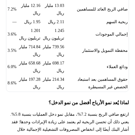
13.03 مليار
12.16 مليار
صافي الربح العائد للمساهمين
7.2%
ريال
ريال
ربحية السهم
2.11 ريال
1.95 ريال
—
1.201
1.245
إجمالي الموجودات
3.6%
تريليون ريال
تريليون ريال
739.56 مليار
714.84 مليار
محفظة التمويل والاستثمار
3.5%
ريال
ريال
698.17 مليار
658.68 مليار
ودائع العملاء
6.0%
ريال
ريال
حقوق المساهمين بعد استبعاد
214.34 مليار
197.28 مليار
8.6%
الحصص غير المسيطرة
ريال
ريال
لماذا يُعد نمو الأرباح أفضل من نمو الدخل؟
ارتفع صافي الربح بنسبة 7.2%، مقابل نمو دخل العمليات بنسبة 5.8%.
يعني ذلك أن تحسن الربحية لم يعتمد على زيادة الإيرادات وحدها؛ فقد
أشار البنك أيضًا إلى انخفاض المصروفات التشغيلية الإجمالية خلال