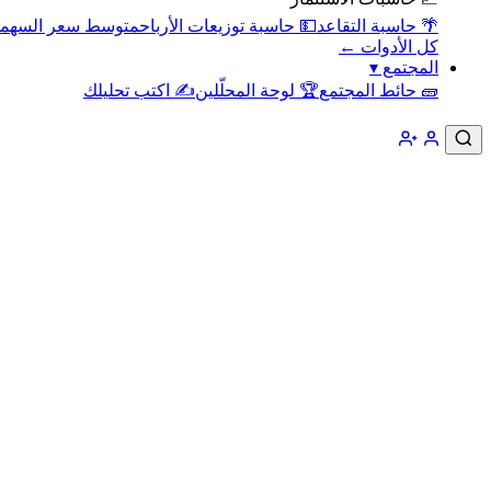
🌴 حاسبة التقاعد
💵 حاسبة توزيعات الأرباح
متوسط سعر السهم
كل الأدوات ←
المجتمع
▾
🧱 حائط المجتمع
🏆 لوحة المحلّلين
✍️ اكتب تحليلك