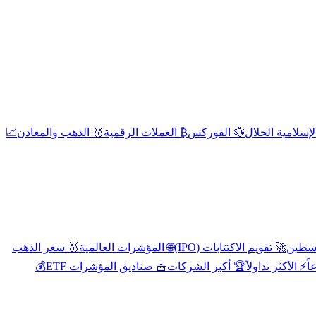
إسلامية الحلال
💱 الفوركس
₿ العملات الرقمية
🥇 الذهب والمعادن
📈
🚀 تقويم الاكتتابات (IPO)
🌐 المؤشرات العالمية
🥇 سعر الذهب
اً
⚡ الأكثر تداولاً
🏆 أكبر الشركات
🧺 صناديق المؤشرات ETF
💰