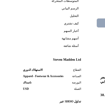
المتوسطات المتحركة
الرسم البياني
التحليل
كيف تشتري
أخبار السهم
أسهم مشابهة
أسئلة شائعة
Steven Madden Ltd
القطاع
الاستهلاك الدوري
الصناعة
Apparel - Footwear & Accessories
عر
بي
البورصة
ناسداك
العملة
USD
38
تداول SHOO عبر