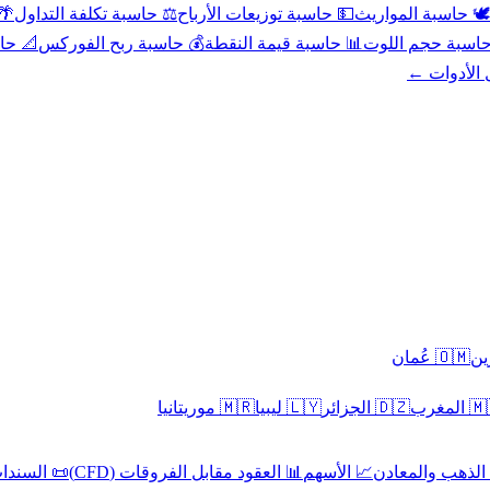
عد
⚖️ حاسبة تكلفة التداول
💵 حاسبة توزيعات الأرباح
🕊️ حاسبة المواريث
حورية
💰 حاسبة ربح الفوركس
📊 حاسبة قيمة النقطة
🧮 حاسبة حجم ال
كل الأدوا
🇴🇲 عُمان
🇲🇷 موريتانيا
🇱🇾 ليبيا
🇩🇿 الجزائر
🇲🇦 ا
 السندات
📊 العقود مقابل الفروقات (CFD)
📈 الأسهم
🥇 الذهب والمع