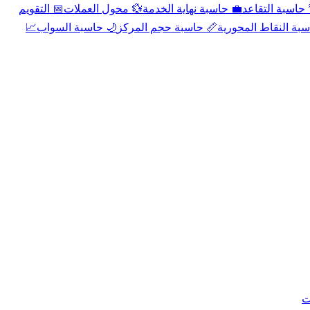
📅 التقويم
💱 محول العملات
💼 حاسبة نهاية الخدمة
🌴 حاسبة التقا
📈
🌙 حاسبة السواب
📏 حاسبة حجم المركز
📐 حاسبة النقاط الم
