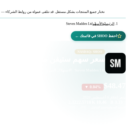
نختار جميع المنتجات بشكل مستقل. قد نتلقى عمولة من روابط الشركاء — لا ي
الرئيسية
الأسهم
Steven Madden Ltd
←
احفظ SHOO في قائمتك
NASDAQ: SHOO
سعر سهم ستيفن مادن (SHOO)
Steven Madden Ltd · الاستهلاك الدوري · ناسداك
$48.47
▼ 0.04%
سعر إغلاق
6 أغسطس 2026
2.32
22.5718
10.46 K
3.33 B
القيمة السوقية
حجم التداول
P/E
EPS