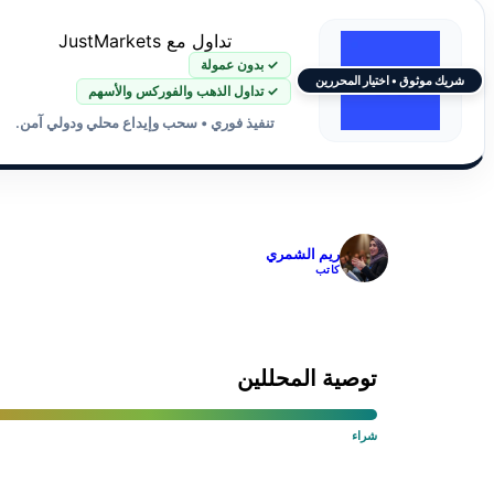
تداول مع JustMarkets
✓ بدون عمولة
شريك موثوق • اختيار المحررين
✓ تداول الذهب والفوركس والأسهم
تنفيذ فوري • سحب وإيداع محلي ودولي آمن.
✓
ريم الشمري
كاتب
توصية المحللين
شراء