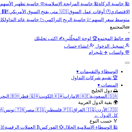
🕌 حاسبة الزكاة
🕌 حاسبة المرابحة الإسلامية
🧼 حاسبة تطهير الأسهم
الاقتصادي
🕐 أوقات عمل السوق
🇺🇸 متى يفتح السوق الأمريكي؟
🧮 
متوسط سعر السهم
💹 حاسبة الربح التراكمي
📉 حاسبة عائد التداول
كل 
🧱
المجتمع
›
🧱 حائط المجتمع
🏆 لوحة المحلّلين
✍️ اكتب تحليلك
تسجيل الدخول
إنشاء حساب
💬 واتساب
✈️ تليجرام
الوسطاء والتقييمات
▾
🏆 تقييم شركات التداول
المنصات
▾
🌅 دول الخليج
🇸🇦 السعودية
🇦🇪 الإمارات
🇰🇼 الكويت
🇶🇦 قطر
🇧🇭 البحرين
🌍 بقية الدول العربية
🇯🇴 الأردن
🇮🇶 العراق
🇵🇸 فلسطين
🇪🇬 مصر
🇹🇳 تونس
🇲🇦 
كل الدول ←
🏅 حسب النوع
🕌 الوسطاء الإسلامية الحلال
💱 الفوركس
₿ العملات الرقمية
🥇 