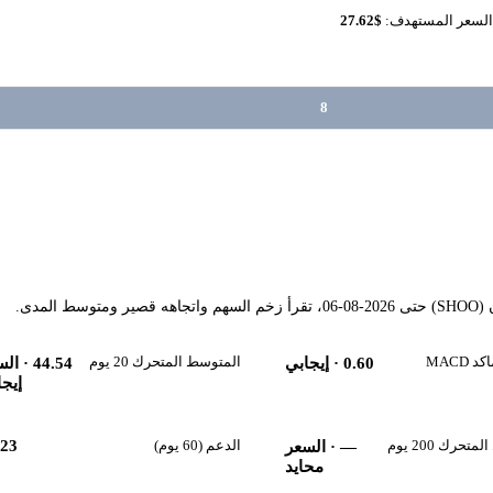
السعر المستهدف:
$27.62
8
مدى.
MACD
المتوسط المتحرك 20 يوم
0.60
· إيجابي
44.54
· الس
إيجا
حرك 200 يوم
الدعم (60 يوم)
.23
—
· السعر
محايد