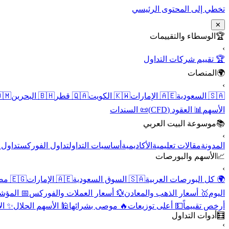
تخطي إلى المحتوى الرئيسي
✕
الوسطاء والتقييمات
🏆
›
🏆 تقييم شركات التداول
المنصات
🌍
›
 عُمان
🇧🇭 البحرين
🇶🇦 قطر
🇰🇼 الكويت
🇦🇪 الإمارات
🇸🇦 السعودية
📜 السندات
📊 العقود (CFD)
الأسهم
موسوعة البيت العربي
📚
›
الأسهم
تداول الفوركس
أساسيات التداول
الأكاديمية
مقالات تعليمية
المدونة
الأسهم والبورصات
📈
›
🇪🇬 مصر
🇦🇪 الإمارات
🇸🇦 السوق السعودية
🌍 كل البورصات العربية
لاقتصادية
💱 أسعار العملات والفوركس
🥇 أسعار الذهب والمعادن
اليوم
نقية
🕌 الأسهم الحلال
🔥 موصى بشرائها
💵 أعلى توزيعات
أرخص تقييماً
أدوات التداول
🧮
›