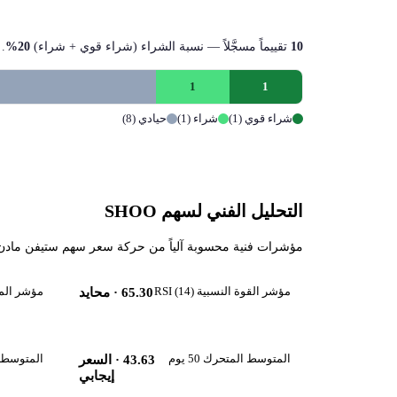
10
تقييماً مسجَّلاً — نسبة الشراء (شراء قوي + شراء)
20%
.
1
1
شراء قوي (1)
شراء (1)
حيادي (8)
التحليل الفني لسهم SHOO
مؤشرات فنية محسوبة آلياً من حركة سعر سهم ستيفن مادن (SHOO) حتى 2026-08-06، تقرأ زخم السهم واتجاهه قصير ومتوسط ال
مؤشر القوة النسبية RSI (14)
مؤشر الماكد 
65.30
· محايد
المتوسط المتحرك 50 يوم
المتوسط المت
43.63
· السعر
إيجابي