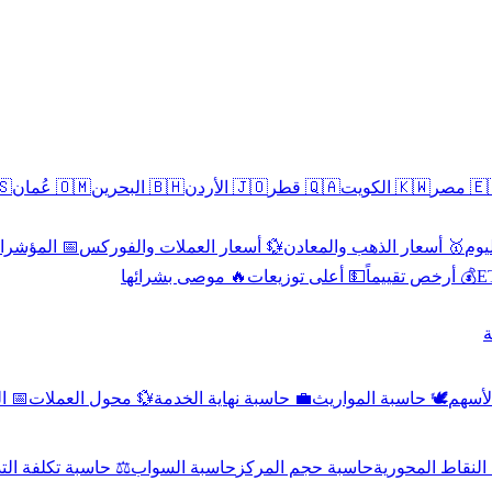
سطين
🇴🇲 عُمان
🇧🇭 البحرين
🇯🇴 الأردن
🇶🇦 قطر
🇰🇼 الكويت
🇪🇬 
 الاقتصادية
💱 أسعار العملات والفوركس
🥇 أسعار الذهب والمعادن
🥇 
🔥 موصى بشرائها
💵 أعلى توزيعات
💰 أرخص تقييماً

صادي
💱 محول العملات
💼 حاسبة نهاية الخدمة
🕊️ حاسبة المواريث
🧼 حا
اسبة تكلفة التداول
حاسبة السواب
حاسبة حجم المركز
حاسبة النقاط ال