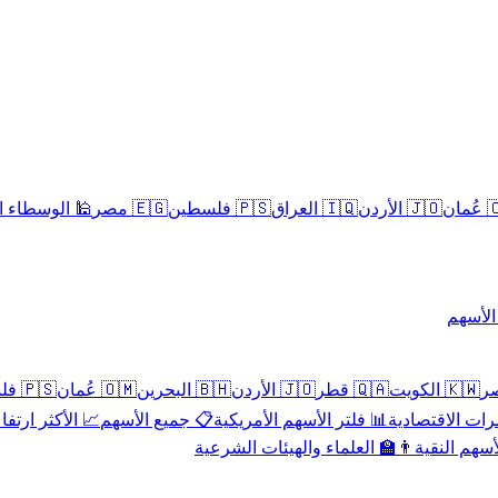
سلامية الحلال
🇪🇬 مصر
🇵🇸 فلسطين
🇮🇶 العراق
🇯🇴 الأردن
🇴
تداول 
🇵🇸 فلسطين
🇴🇲 عُمان
🇧🇭 البحرين
🇯🇴 الأردن
🇶🇦 قطر
🇰🇼 الكويت
 الأكثر ارتفاعاً
📋 جميع الأسهم
📊 فلتر الأسهم الأمريكية
📅 المؤشرات ا
👨‍🏫 العلماء والهيئات الشرعية
✨ الأسهم ال