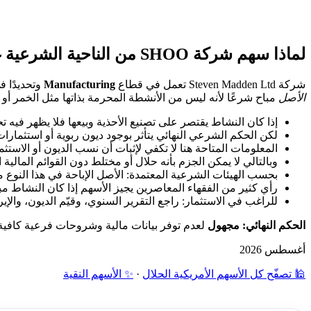
لماذا سهم شركة SHOO من الناحية الشرعية غير محدد؟
شركة Steven Madden Ltd تعمل في قطاع
Manufacturing
وتحديدًا 
الأصل
مباح شرعًا لأنه ليس من الأنشطة المحرمة بذاتها مثل الخمر أو ا
إذا كان النشاط يقتصر على تصنيع الأحذية وبيعها فلا يظهر فيه تح
لكن الحكم الشرعي النهائي يتأثر بوجود ديون ربوية أو استثمارات
المعلومات المتاحة هنا لا تكفي لإثبات أن نسب الديون أو الاستث
وبالتالي لا يمكن الجزم بأنه حلال أو مختلط دون القوائم المالية ا
بحسب الهيئات الشرعية المعتمدة: الأصل الإباحة في هذا النوع
رأي كثير من الفقهاء المعاصرين يجيز الأسهم إذا كان النشاط مب
للراغب في الاستثمار: راجع التقرير السنوي، وقيّم الديون، والإي
الحكم النهائي: مجهول
لعدم توفر بيانات مالية وشروحات فرعية كافية
أغسطس 2026
🕌 تصفّح كل الأسهم الأمريكية الحلال
·
✨ الأسهم النقية