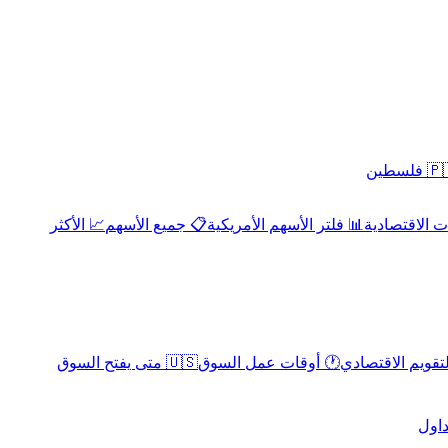
 فلسطين
 الاقتصادية
📊 فلتر الأسهم الأمريكية
📋 جميع الأسهم
📈 الأكثر
لتقويم الاقتصادي
🕐 أوقات عمل السوق
🇺🇸 متى يفتح السوق
داول