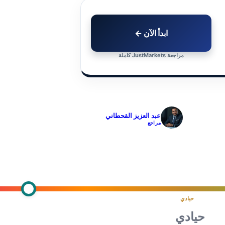
ابدأ الآن ←
مراجعة JustMarkets كاملة
✓
عبد العزيز القحطاني
مراجع
حيادي
حيادي