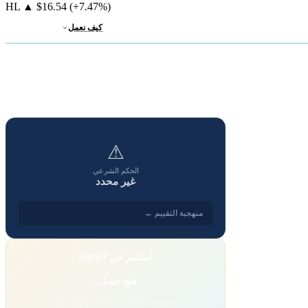
HL
▲
$16.54
(+7.47%)
كيف نعمل
⚠
الحكم الشرعي
غير محدد
منهجية التقييم ←
استثمر في SHOO
فتح حساب
تداول بمسؤولية. رأس مالك معرّض للخطر.