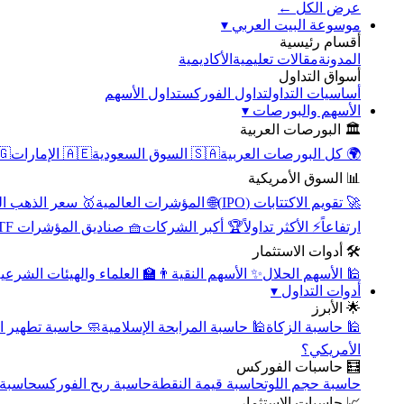
عرض الكل ←
▾
موسوعة البيت العربي
أقسام رئيسية
الأكاديمية
مقالات تعليمية
المدونة
أسواق التداول
تداول الأسهم
تداول الفوركس
أساسيات التداول
▾
الأسهم والبورصات
🏛️ البورصات العربية
مصر
🇦🇪 الإمارات
🇸🇦 السوق السعودية
🌍 كل البورصات العربية
📊 السوق الأمريكية
سعر الذهب اليوم
🌐 المؤشرات العالمية
🚀 تقويم الاكتتابات (IPO)
🧺 صناديق المؤشرات ETF
🏆 أكبر الشركات
⚡ الأكثر تداولاً
ارتفاعاً
🛠️ أدوات الاستثمار
‍🏫 العلماء والهيئات الشرعية
✨ الأسهم النقية
🕌 الأسهم الحلال
▾
أدوات التداول
🌟 الأبرز
سبة تطهير الأسهم
🕌 حاسبة المرابحة الإسلامية
🕌 حاسبة الزكاة
الأمريكي؟
🧮 حاسبات الفوركس
محورية
حاسبة ربح الفوركس
حاسبة قيمة النقطة
حاسبة حجم اللوت
📈 حاسبات الاستثمار